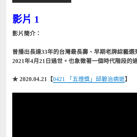
影片 1
影片簡介：
曾播出長達33年的
台灣最長壽
、
早期老牌
綜藝選
2021年4月21日過世。也象徵著一個時代階段的
★ 2020.04.21【
0421 「五燈獎」邱碧治病逝
】