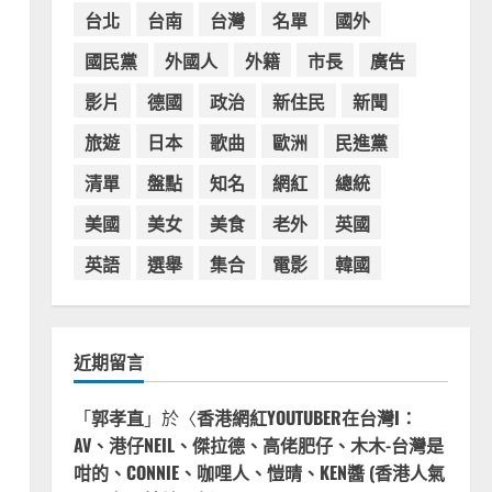
台灣餐飲在全球
電影戲劇
台北
台南
台灣
名單
國外
獨家！芭比珍奶！珍珠奶茶飲
料BARBIE芭比娃娃肯尼電影聯
國民黨
外國人
外籍
市長
廣告
名網友官方影片！日出茶太
影片
德國
政治
新住民
新聞
CHATIME澳洲限定活動
3
2023-08-03
旅遊
日本
歌曲
歐洲
民進黨
台灣餐飲在全球
波蘭人愛喝珍奶！珍珠奶茶店
清單
盤點
知名
網紅
總統
在波蘭受歡迎，波霸奶茶門市
顧客大排長龍，網紅宣傳華沙
美國
美女
美食
老外
英國
珍奶店人潮多
4
英語
選舉
集合
電影
韓國
2023-07-15
台灣餐飲在全球
美國人愛鼎泰豐小籠包！美國
人吃鼎泰豐受歡迎台灣米其林
近期留言
餐廳！加州賭城西雅圖分店排
隊人潮影片盤點
5
「
郭孝直
」於〈
香港網紅YOUTUBER在台灣I：
2023-06-13
AV、港仔NEIL、傑拉德、高佬肥仔、木木-台灣是
咁的、CONNIE、咖哩人、愷晴、KEN醬 (香港人氣