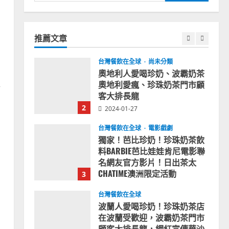
尋
拜登喝珍奶！美國總統喝珍珠
關
奶茶！造訪賭城拉斯維加斯波
鍵
霸奶茶店！
推薦文章
字:
1
2024-02-06
台灣餐飲在全球
尚未分類
奧地利人愛喝珍奶、波霸奶茶
奧地利愛瘋、珍珠奶茶門市顧
治
客大排長龍
2
2024-01-27
台灣餐飲在全球
電影戲劇
獨家！芭比珍奶！珍珠奶茶飲
料BARBIE芭比娃娃肯尼電影聯
名網友官方影片！日出茶太
CHATIME澳洲限定活動
3
2023-08-03
台灣餐飲在全球
波蘭人愛喝珍奶！珍珠奶茶店
在波蘭受歡迎，波霸奶茶門市
顧客大排長龍，網紅宣傳華沙