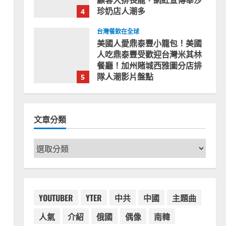
珍奶店人潮多
4
2023-07-15
台灣餐飲在全球
美國人愛鼎泰豐小籠包！美國
人吃鼎泰豐受歡迎台灣米其林
餐廳！加州賭城西雅圖分店排
隊人潮影片盤點
5
2023-06-13
台灣餐飲在全球
國外時事
拜登喝珍奶！美國總統喝珍珠
文章分類
奶茶！造訪賭城拉斯維加斯波
霸奶茶店！
1
文
2024-02-06
章
台灣餐飲在全球
尚未分類
分
奧地利人愛喝珍奶、波霸奶茶
類
奧地利愛瘋、珍珠奶茶門市顧
客大排長龍
YOUTUBER
YTER
中共
中國
主題曲
2
2024-01-27
人氣
介紹
俄國
偶像
南韓