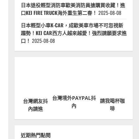
日本退役輕型消防車歐美消防員搶購買收藏！進
口KEI FIRE TRUCK海外重生第二春！
2025-08-08
日本輕型小車K-CAR，成歐美車市場不可忽視新
趨勢！KEI CAR西方人越來越愛！強烈請願要求進
口！
2025-08-08
台灣境外PAYPAL抖
請我喝杯咖
台灣網友抖
內
啡
內請進
近期熱門點閱