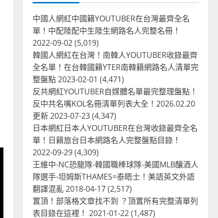
中國人網紅中國籍YOUTUBER在台灣最齊全名
單！中配陸配中生陸生網路名人完整名冊！
2022-09-02
(5,019)
韓國人網紅在台灣！南韓人YOUTUBER收錄最齊
全名單！在台韓國籍YTER南韓籍網路名人清單完
整盤點
2023-02-01
(4,471)
反共網紅YOUTUBER自媒體名單最完整理盤點！
反中共名嘴KOL名冊清單列表大全！2026.02.20
更新
2023-07-23
(4,347)
日本網紅日本人YOUTUBER在台灣收錄最齊全名
單！日籍旅台日本網路名人完整盤點目錄！
2022-09-29
(4,309)
王維中-NC恐龍隊-韓國職棒球隊-美國MLB釀酒人
隊選手-坦姆斯THAMES=泰晤士！美語英文外語
台灣餐飲在全球
尚未分類
翻譯混亂
2018-04-17
奧地利人愛喝珍奶、波霸奶茶
(2,517)
奧地利愛瘋、珍珠奶茶門市顧
置頂！部落格文章找不到 ？頂置所有完整清單列
客大排長龍
表目錄在這裡！
2021-01-22
(1,487)