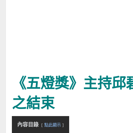
《五燈獎》主持邱
之結束
內容目錄
點此顯示