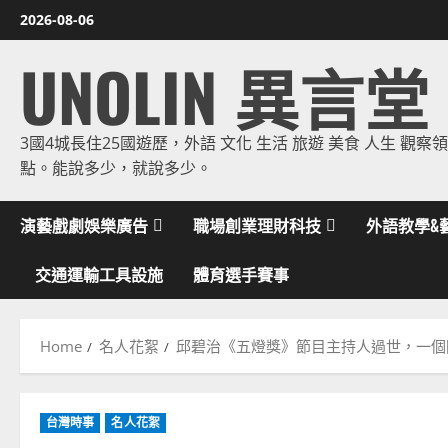
Skip
2026-08-06
to
UNOLIN 異言堂
content
3國4城長住25國遊歷，外語 文化 生活 旅遊 美食 人生 觀察
點。能說多少，就說多少。
演藝戲劇娛樂廣告
職場創業理財科技
外語教學&
交通運輸工具設施
體育選手賽事
Home
名人花絮
邱碧治《五燈獎》節目主持人過世，一個
台灣時事
名人花絮