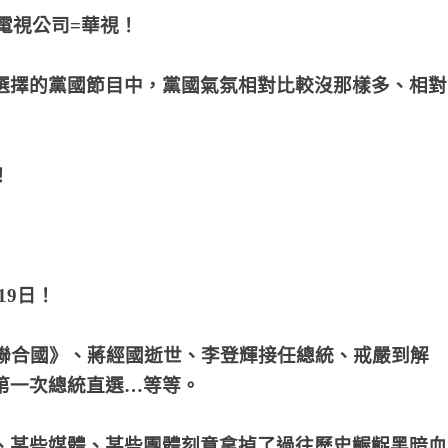
電視公司=華視！
選擇的黨國節目中，黨國氣氛相對比較沒那樣多、相對
！
19日！
聯
合國》、蔣經國逝世、李登輝接任總統、戒嚴到解
第一次總統直選…等等。
、某些媒體、某些團體刻意拿掉了過往歷史齷齪黑暗血