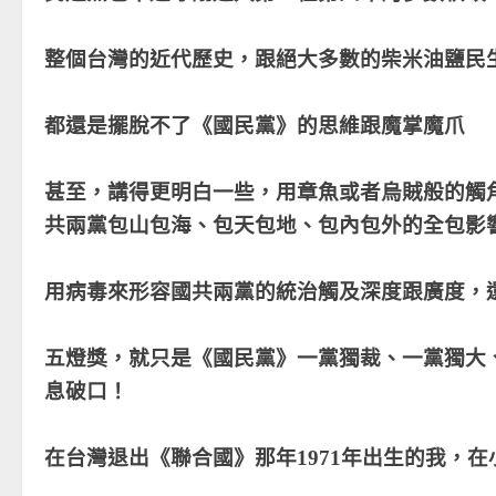
整個台灣的近代歷史，跟絕大多數的柴米油鹽民
都還是擺脫不了
《
國民黨
》
的思維跟魔掌魔爪
甚至，講得更明白一些，用章魚或者烏賊般的觸
共兩黨包山包海、包天包地、包內包外的全包影
用病毒來形容國共兩黨的統治觸及深度跟廣度，
五燈獎，就只是
《
國民黨
》
一黨獨裁、一黨獨大
息破口！
在台灣退出
《
聯合國
》
那年1971年出生的我，