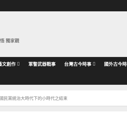
領悟 獨家觀
藝文創作
軍警武器戰事
台灣古今時事
國外古今時
國民黨統治大時代下的小時代之結束