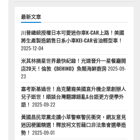
最新文章
川普總統授權日本可愛迷你車K-CAR上路！美國
將生產製造銷售日系小車KEI-CAR省油輕型車！
2025-12-04
米其林摘星世界最快紀錄！光速晉升一星餐廳開
店20天！倫敦《BEHIND》魚類海鮮廚房
2025-09-
23
塞考斯基過世！烏克蘭裔美國直升機企業創辦人
兒子逝世！順談台灣翻譯錯亂&台語更方便學外
語！
2025-09-22
黃國昌民眾黨走讀小草警察警民衝突，網友意見
迷因梗圖精選！釋放柯文哲藉口非法集會選舉造
勢！
2025-09-01