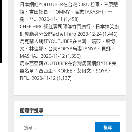
2
2024-01-27
日本網紅YOUTUBER在台灣：IKU老師、三原慧
悟、吉田社長、TOMMY、高志TAKASHI、一
台灣餐飲在全球
電影戲劇
樹、亞…
2020-11-11
(1,458)
獨家！芭比珍奶！珍珠奶茶飲
CHEF HIRO網紅壽司師傅竹岡廣行，日本搞笑廚
料BARBIE芭比娃娃肯尼電影聯
名網友官方影片！日出茶太
師餐廳身分公開#chef_hiro
2023-12-24
(1,446)
CHATIME澳洲限定活動
烏克蘭人網紅YOUTUBER在台灣：瑞莎、蔡博
3
文、林佳娜、台夫BORYA烏妻TANYA、貝娜、
2023-08-03
台灣餐飲在全球
MASHA…
2020-11-12
(1,350)
波蘭人愛喝珍奶！珍珠奶茶店
馬來西亞籍YOUTUBER在台灣馬國網紅YTER完
在波蘭受歡迎，波霸奶茶門市
整名單：西西歪、KOKEE、艾爾文、SOYA、
顧客大排長龍，網紅宣傳華沙
FiFi…
2020-11-12
(1,137)
珍奶店人潮多
4
2023-07-15
台灣餐飲在全球
美國人愛鼎泰豐小籠包！美國
人吃鼎泰豐受歡迎台灣米其林
關鍵字搜尋
餐廳！加州賭城西雅圖分店排
隊人潮影片盤點
5
搜
2023-06-13
台灣餐飲在全球
國外時事