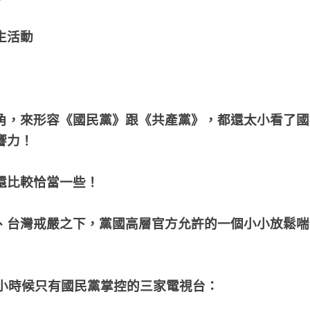
生活動
角，來形容
《
國民黨
》
跟
《
共產黨
》
，都還太小看了國
響力！
還比較恰當一些！
、台灣戒嚴之下，黨國高層官方允許的一個小小放鬆喘
在小時候只有國民黨掌控的三家電視台：