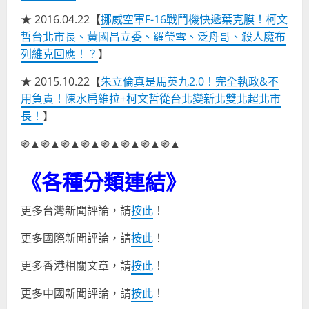
★ 2016.04.22【
挪威空軍F-16戰鬥機快遞葉克膜！柯文
哲台北市長、黃國昌立委、羅瑩雪、泛舟哥、殺人魔布
列維克回應！？
】
★ 2015.10.22【
朱立倫真是馬英九2.0！完全執政&不
用負責！陳水扁維拉+柯文哲從台北變新北雙北超北市
長！
】
֍▲֍▲֍▲֍▲֍▲֍▲֍▲֍▲
《各種分類連結》
更多台灣新聞評論，請
按此
！
更多國際新聞評論，請
按此
！
更多香港相關文章，請
按此
！
更多中國新聞評論，請
按此
！