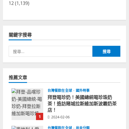
12
(1,139)
關鍵字搜尋
搜
尋
關
鍵
推薦文章
字:
台灣餐飲在全球
國外時事
拜登喝珍奶！美國總統喝珍珠奶
茶！造訪賭城拉斯維加斯波霸奶茶
店！
1
2024-02-06
台灣餐飲在全球
尚未分類