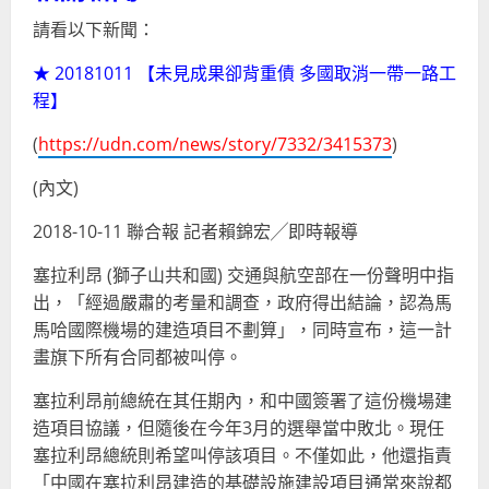
請看以下新聞：
★ 20181011 【未見成果卻背重債 多國取消一帶一路工
程】
(
https://udn.com/news/story/7332/3415373
)
(內文)
2018-10-11 聯合報 記者賴錦宏╱即時報導
塞拉利昂 (獅子山共和國) 交通與航空部在一份聲明中指
出，「經過嚴肅的考量和調查，政府得出結論，認為馬
馬哈國際機場的建造項目不劃算」，同時宣布，這一計
畫旗下所有合同都被叫停。
塞拉利昂前總統在其任期內，和中國簽署了這份機場建
造項目協議，但隨後在今年3月的選舉當中敗北。現任
塞拉利昂總統則希望叫停該項目。不僅如此，他還指責
「中國在塞拉利昂建造的基礎設施建設項目通常來說都