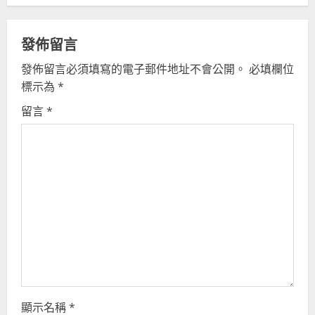
n
u
發佈留言
e
發佈留言必須填寫的電子郵件地址不會公開。
必填欄位
R
標示為
*
留言
*
e
a
d
i
n
g
顯示名稱
*