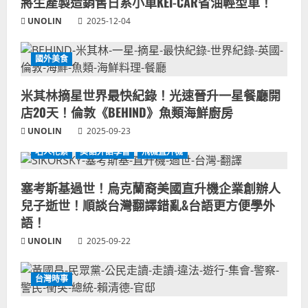
將生產製造銷售日系小車KEI-CAR省油輕型車！
UNOLIN
2025-12-04
國外美食
米其林摘星世界最快紀錄！光速晉升一星餐廳開
店20天！倫敦《BEHIND》魚類海鮮廚房
UNOLIN
2025-09-23
名人花絮
美語外語學習
飛機直升機
塞考斯基過世！烏克蘭裔美國直升機企業創辦人
兒子逝世！順談台灣翻譯錯亂&台語更方便學外
語！
UNOLIN
2025-09-22
台灣時事