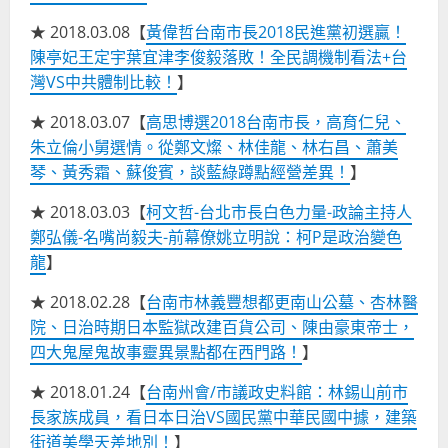
★ 2018.03.08【
黃偉哲台南市長2018民進黨初選贏！
陳亭妃王定宇葉宜津李俊毅落敗！全民調機制看法+台
灣VS中共體制比較！
】
★ 2018.03.07【
高思博選2018台南市長，高育仁兒、
朱立倫小舅選情。從鄭文燦、林佳龍、林右昌、蕭美
琴、黃秀霜、蘇俊賓，談藍綠蹲點經營差異！
】
★ 2018.03.03【
柯文哲-台北市長白色力量-政論主持人
鄭弘儀-名嘴尚毅夫-前幕僚姚立明說：柯P是政治變色
龍
】
★ 2018.02.28【
台南市林義豐想都更南山公墓、杏林醫
院、日治時期日本監獄改建百貨公司、陳由豪東帝士，
四大鬼屋鬼故事靈異景點都在西門路！
】
★ 2018.01.24【
台南州會/市議政史料館：林錫山前市
長家族成員，看日本日治VS國民黨中華民國中據，建築
街道美學天差地別！
】