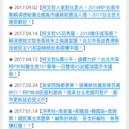
★ 2017.09.02【
柯文哲人氣對比影片！2014柯P台南市
幫賴清德秘書呂維胤市議員助選沒人理！2017台北世大
運受歡迎！
】
★ 2017.04.14【
柯文哲VS呂秀蓮，2018連任或落選？
賴清德姚文智張善政朱立倫誰當選？台北市長談香港新
加坡民主VS前副總統批泰國懼中國！
】
★ 2017.04.13【
柯文哲&鍾小平，誰體力好？台北市長
柯P外科醫生爬101單車一日雙塔VS前籃球國手市議
員！
】
★ 2017.03.24【
長安西路都更案！張權嶔信義房屋百萬
仲介！柯P林洲民圖利建商？我家台北老屋同意戶、都
市更新延宕受災戶
】
★ 2017.01.14【
洪秀柱+吳敦義+郝龍斌+韓國瑜+詹啟
賢！國民黨主席選舉！鹹魚好無助、吾含好鹹柱、無魚
嫌紅龍！？
】