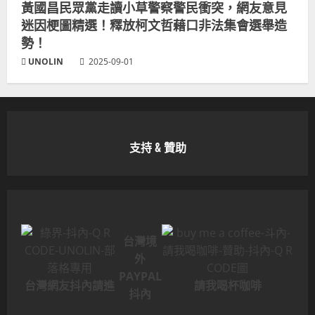
黃國昌民眾黨走讀小草警察警民衝突，網友意見
迷因梗圖精選！釋放柯文哲藉口非法集會選舉造
勢！
UNOLIN
2025-09-01
支持 & 贊助
台灣境
外
PAYPAL
台灣網友抖內請進
請我喝杯咖啡
抖內