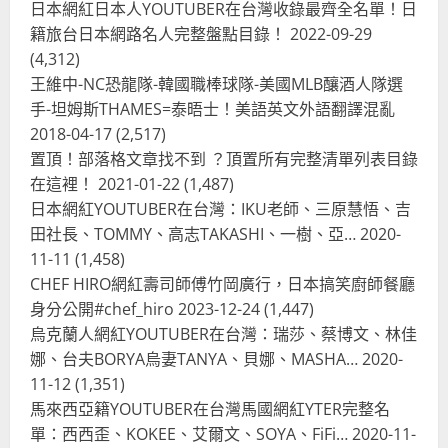
日本網紅日本人YOUTUBER在台灣收錄最齊全名單！日
籍旅台日本網路名人完整盤點目錄！
2022-09-29
(4,312)
王維中-NC恐龍隊-韓國職棒球隊-美國MLB釀酒人隊選
手-坦姆斯THAMES=泰晤士！美語英文外語翻譯混亂
2018-04-17
(2,517)
置頂！部落格文章找不到 ？頂置所有完整清單列表目錄
在這裡！
2021-01-22
(1,487)
日本網紅YOUTUBER在台灣：IKU老師、三原慧悟、吉
田社長、TOMMY、高志TAKASHI、一樹、亞…
2020-
11-11
(1,458)
CHEF HIRO網紅壽司師傅竹岡廣行，日本搞笑廚師餐廳
身分公開#chef_hiro
2023-12-24
(1,447)
烏克蘭人網紅YOUTUBER在台灣：瑞莎、蔡博文、林佳
娜、台夫BORYA烏妻TANYA、貝娜、MASHA…
2020-
11-12
(1,351)
馬來西亞籍YOUTUBER在台灣馬國網紅YTER完整名
單：西西歪、KOKEE、艾爾文、SOYA、FiFi…
2020-11-