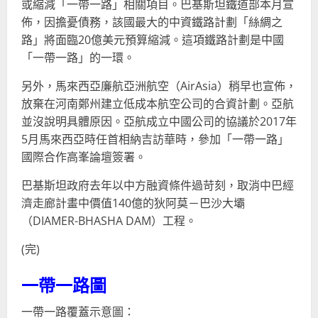
或縮減「一帶一路」相關項目。巴基斯坦鐵道部本月宣
佈，因擔憂債務，該國最大的中資鐵路計劃「絲綢之
路」將面臨20億美元預算縮減。這項鐵路計劃是中國
「一帶一路」的一環。
另外，馬來西亞廉航亞洲航空（AirAsia）稍早也宣佈，
放棄在河南鄭州建立低成本航空公司的合資計劃。亞航
並沒說明具體原因。亞航成立中國公司的協議於2017年
5月馬來西亞時任首相納吉訪華時，參加「一帶一路」
國際合作高峯論壇簽署。
巴基斯坦政府去年以中方融資條件過苛刻，取消中巴經
濟走廊計畫中價值140億的狄阿莫－巴沙大壩
（DIAMER-BHASHA DAM）工程。
(完)
一帶一路圖
一帶一路覆蓋示意圖：