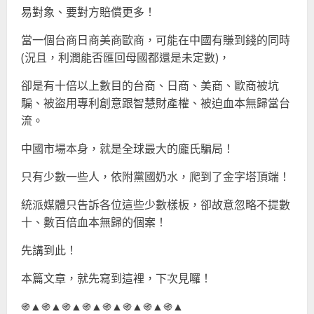
易對象、要對方賠償更多！
當一個台商日商美商歐商，可能在中國有賺到錢的同時
(況且，利潤能否匯回母國都還是未定數)，
卻是有十倍以上數目的台商、日商、美商、歐商被坑
騙、被盜用專利創意跟智慧財產權、被迫血本無歸當台
流。
中國市場本身，就是全球最大的龐氏騙局！
只有少數一些人，依附黨國奶水，爬到了金字塔頂端！
統派媒體只告訴各位這些少數樣板，卻故意忽略不提數
十、數百倍血本無歸的個案！
先講到此！
本篇文章，就先寫到這裡，下次見囉！
֍▲֍▲֍▲֍▲֍▲֍▲֍▲֍▲