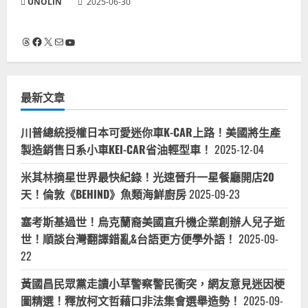
UNOLIN
2025-06-30
Threads
Facebook
X
電子郵件
YouTube
最新文章
川普總統授權日本可愛迷你車K-CAR上路！美國將生產
製造銷售日系小車KEI-CAR省油輕型車！
2025-12-04
米其林摘星世界最快紀錄！光速晉升一星餐廳開店20
天！倫敦《BEHIND》魚類海鮮廚房
2025-09-23
塞考斯基過世！烏克蘭裔美國直升機企業創辦人兒子逝
世！順談台灣翻譯錯亂&台語更方便學外語！
2025-09-
22
黃國昌民眾黨走讀小草警察警民衝突，網友意見迷因梗
圖精選！釋放柯文哲藉口非法集會選舉造勢！
2025-09-