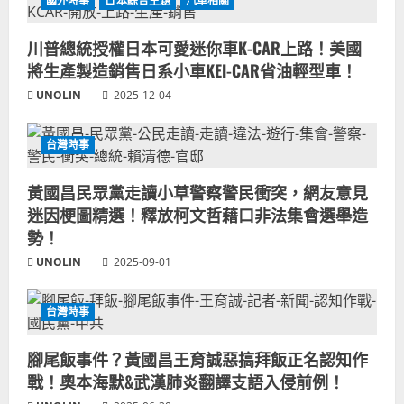
國外時事
日本綜合主題
汽車相關
川普總統授權日本可愛迷你車K-CAR上路！美國
將生產製造銷售日系小車KEI-CAR省油輕型車！
UNOLIN
2025-12-04
台灣時事
黃國昌民眾黨走讀小草警察警民衝突，網友意見
迷因梗圖精選！釋放柯文哲藉口非法集會選舉造
勢！
UNOLIN
2025-09-01
台灣時事
腳尾飯事件？黃國昌王育誠惡搞拜飯正名認知作
戰！奧本海默&武漢肺炎翻譯支語入侵前例！