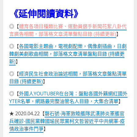
《延伸閱讀資料》
◎【
體育各項目種類比賽、運動員選手新聞花絮八卦代
言廣告相關，部落格文章清單盤點目錄 (持續更新)
】
◎【
各國電影主題曲，電視劇配樂，偶像劇插曲，日劇
韓劇美劇歌曲相關，部落格文章清單盤點目錄 (持續更
新)
】
◎
【
經濟民生社會政治論述相關，部落格文章盤點清單
目錄 (持續更新)
】
◎
【
外國人YOUTUBER在台灣：盤點各國外籍網紅國外
YTER名單，網路最完整油管名人目錄，大集合清單
】
★ 2020.04.22【
磐石號-海軍敦睦艦隊武漢肺炎軍艦官
兵確診-國民黨韓國瑜民眾黨柯文哲習近平中共網軍-疫
情政治事件鬥爭
】