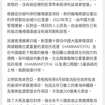
是假的，沒有給這裡的民眾帶來經濟利益或者發展」。
根據這份被叫停的機場建造項目，新的機場將選址塞拉
利昂首都自由城50公里處，2022年完工，由中國方面
管理運營。反對這一項目的人士認為，自由城現在已有
的倫吉機場還遠遠沒有達到飽和狀態。
另據香港蘋果日報，斯里蘭卡曾向中國大幅舉債貸款，
興建戰略位置重要的漢班托塔港（HAMBANTOTA）及
在中國援助下興建的機場，惟因難以償還其任內拖欠的
債務，與中國談判數月後，交出興建戰略位置重要的漢
班托塔港（HAMBANTOTA）以及港口周圍1.5萬英畝的
土地，租期長達99年。
又例如馬來西亞，首相馬哈蒂8月就取消前任政府批准
的兩項中資基建項目，包括去年已動工的東海岸鐵路，
及兩條能源管道合作項目，涉及逾200億美元資金。
除了大馬及塞拉利昂，過去有不少國家或企業選擇取消