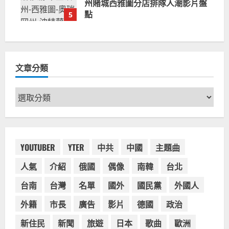
州賭城西雅圖分店排隊人潮影片盤
點
5
2023-06-13
文章分類
文
章
分
類
YOUTUBER
YTER
中共
中國
主題曲
人氣
介紹
俄國
偶像
南韓
台北
台南
台灣
名單
國外
國民黨
外國人
外籍
市長
廣告
影片
德國
政治
新住民
新聞
旅遊
日本
歌曲
歐洲