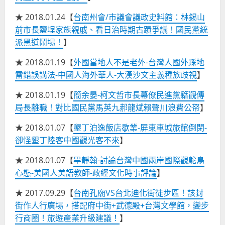
★ 2018.01.24【
台南州會/市議會議政史料館：林錫山
前市長鹽埕家族親戚、看日治時期古蹟爭議！國民黨統
派黑道鬧場！
】
★ 2018.01.19【
外國當地人不是老外-台灣人國外踩地
雷錯誤講法-中國人海外華人-大漢沙文主義種族歧視
】
★ 2018.01.19【
簡余晏-柯文哲市長幕僚民進黨籍觀傳
局長離職！對比國民黨馬英九郝龍斌賴聲川浪費公帑
】
★ 2018.01.07【
墾丁泊逸飯店歇業-屏東車城旅館倒閉-
卻怪墾丁陸客中國觀光客不來
】
★ 2018.01.07【
畢靜翰-討論台灣中國兩岸國際觀鴕鳥
心態-美國人美語教師-政經文化時事評論
】
★ 2017.09.29【
台南孔廟VS台北迪化街徒步區！該封
街作人行廣場，搭配府中街+武德殿+台灣文學館，變步
行商圈！旅遊產業升級建議！
】