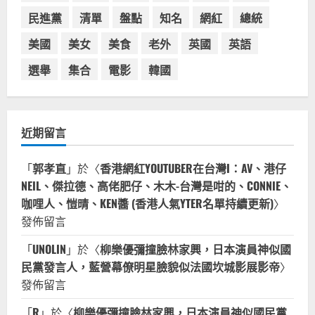
民進黨
清單
盤點
知名
網紅
總統
美國
美女
美食
老外
英國
英語
選舉
集合
電影
韓國
近期留言
「
郭孝直
」於〈
香港網紅YOUTUBER在台灣I：AV、港仔
NEIL、傑拉德、高佬肥仔、木木-台灣是咁的、CONNIE、
咖哩人、愷晴、KEN醬 (香港人氣YTER名單持續更新)
〉
發佈留言
「
UNOLIN
」於〈
柳樂優彌撞臉林家興，日本演員神似國
民黨發言人，藍營幕僚明星臉貌似法國坎城影展影帝
〉
發佈留言
「
R
」於〈
柳樂優彌撞臉林家興，日本演員神似國民黨