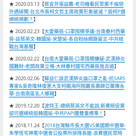
★ 2020.03.13【
蔡宜芳張益贍-老司機看民眾黨不倫戀
外遇緋聞-台北市長柯文哲主席政黨形象破滅？毀柯P選
總統規劃？
】
★ 2020.02.23【
大愛藥局-口罩囤積爭議-台南眷村西藥
房-談蔡英文-韓國瑜-宋楚瑜-各自粉絲網路留言-中共統
戰台灣基層
】
★ 2020.02.22【
台南大愛藥局-口罩囤積嫌疑-武漢肺炎
國難財-老闆政黨立場-大林眷村國宅西藥房我去過
】
★ 2020.02.06【
蘇益仁談武漢肺炎論口罩之亂-抗SARS
專家&吳奇隆林俊憲大支柯賜海阿翔嚴長壽歸亞蕾陳永
華-台南南區名人鄉親
】
★ 2019.12.20【
波特王-總統蔡英文不能說,新黨統促黨
卻可選總統挺韓國瑜-中共PAPI醬雙重標準！
】
★ 2018.11.24【
2018台灣縣市長大選VS美國期中選舉-
朱學恆宅神罵中選會公投票所排隊長龍-浪費選民眾時