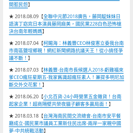
間惹民怨
】
★ 2018.08.09【
全聯中元節2018廣告，藤岡靛妹妹日
語演丁窈窕日本演員藤岡麻美，國民黨228白色恐怖槍
決台南年輕媽媽
】
★ 2018.07.04【
柯賜海：林義豐CEO林俊憲立委我台南
市南區鹽埕鄉親！網紅新聞網路抗議天王！從小搞怪爭
議不斷！
】
★ 2018.07.03【
林義豐-台南市長候選人2018-虧雞福來
爹CEO瘋狂星期五-我家舊識超瘋狂素人！兼提多明尼加
斷交外交花絮！
】
★ 2018.06.20【
小北百貨-24小時營業五金雜貨！台南
起家企業！超商隔壁共榮夜貓子顧客多贏局面！
】
★ 2018.03.18【
台灣海南民間交流總會-台南市安平餐
廳成立-國民黨市議員工黨新住民出席-兩岸一家親中國
夢-中共統戰活動
】