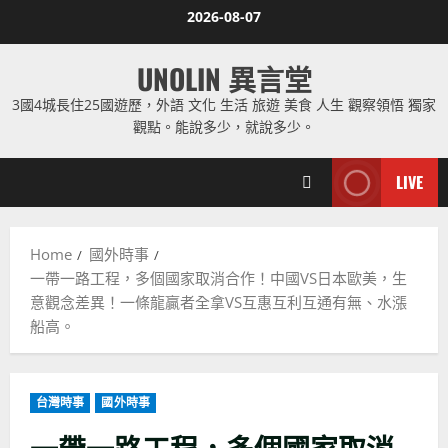
Skip
2026-08-07
to
content
UNOLIN 異言堂
3國4城長住25國遊歷，外語 文化 生活 旅遊 美食 人生 觀察領悟 獨家
觀點。能說多少，就說多少。
LIVE
Home
國外時事
一帶一路工程，多個國家取消合作！中國VS日本歐美，生
意觀念差異！一條龍贏者全拿VS互惠互利互通有無、水漲
船高。
台灣時事
國外時事
一帶一路工程，多個國家取消