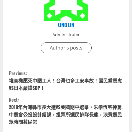
UNOLIN
Administrator
Author's posts
C
Previous:
o
堆高機壓死中國工人！台灣也多工安事故！國民黨馬虎
VS日本嚴謹SOP！
n
Next:
t
2018年台灣縣市長大選VS美國期中選舉，朱學恆宅神罵
中選會公投設計錯誤，投票所選民排隊長龍，浪費選民
i
眾時間惹民怨