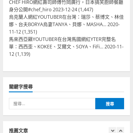
CHEF HIRO網紅壽司師傅竹岡廣行，日本搞笑廚師餐廳
受歡迎，波霸奶茶門市顧客大排長
龍，網紅宣傳華沙珍奶店人潮多
身分公開#chef_hiro
2023-12-24
(1,447)
烏克蘭人網紅YOUTUBER在台灣：瑞莎、蔡博文、林佳
4
2023-07-15
娜、台夫BORYA烏妻TANYA、貝娜、MASHA…
2020-
台灣餐飲在全球
11-12
(1,351)
美國人愛鼎泰豐小籠包！美國人吃鼎
馬來西亞籍YOUTUBER在台灣馬國網紅YTER完整名
泰豐受歡迎台灣米其林餐廳！加州賭
單：西西歪、KOKEE、艾爾文、SOYA、FiFi…
2020-11-
城西雅圖分店排隊人潮影片盤點
12
(1,139)
5
2023-06-13
台灣餐飲在全球
國外時事
拜登喝珍奶！美國總統喝珍珠奶茶！
造訪賭城拉斯維加斯波霸奶茶店！
關鍵字搜尋
2024-02-06
1
搜
尋
台灣餐飲在全球
尚未分類
奧地利人愛喝珍奶、波霸奶茶奧地利
關
愛瘋、珍珠奶茶門市顧客大排長龍
鍵
推薦文章
2024-01-27
字:
2