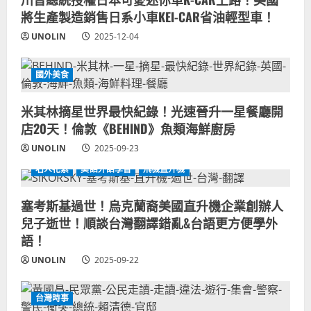
將生產製造銷售日系小車KEI-CAR省油輕型車！
UNOLIN
2025-12-04
國外美食
米其林摘星世界最快紀錄！光速晉升一星餐廳開
店20天！倫敦《BEHIND》魚類海鮮廚房
UNOLIN
2025-09-23
名人花絮
美語外語學習
飛機直升機
塞考斯基過世！烏克蘭裔美國直升機企業創辦人
兒子逝世！順談台灣翻譯錯亂&台語更方便學外
語！
UNOLIN
2025-09-22
台灣時事