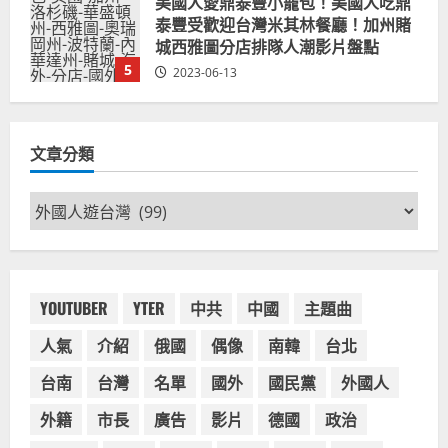
拜登喝珍奶！美國總統喝珍珠奶茶！
造訪賭城拉斯維加斯波霸奶茶店！
2024-02-06
1
台灣餐飲在全球
尚未分類
奧地利人愛喝珍奶、波霸奶茶奧地利
文章分類
愛瘋、珍珠奶茶門市顧客大排長龍
2024-01-27
2
文
章
台灣餐飲在全球
電影戲劇
分
獨家！芭比珍奶！珍珠奶茶飲料
類
BARBIE芭比娃娃肯尼電影聯名網友官
方影片！日出茶太CHATIME澳洲限定
YOUTUBER
YTER
中共
中國
主題曲
活動
3
人氣
介紹
俄國
偶像
南韓
台北
2023-08-03
台灣餐飲在全球
台南
台灣
名單
國外
國民黨
外國人
波蘭人愛喝珍奶！珍珠奶茶店在波蘭
受歡迎，波霸奶茶門市顧客大排長
外籍
市長
廣告
影片
德國
政治
龍，網紅宣傳華沙珍奶店人潮多