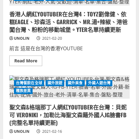
網
優、
紅
蔡
YOUTUBER
元
香港人網紅YOUTUBER在台灣4：TOYZ劉偉健、依
在
娜
台
TINA、
糕EAGLE、珍森活、GARRICK、MR.湯+辣椒、港爸
灣
歐
5：
闖台灣、粉粉的移動城堡。YTER名單持續更新
夢
屎
琳
萊
OLGA、
UNOLIN
2021-02-20
姆、
伊
項
莉
前言 這是在台灣的香港YOUTUBE
明
雅、
生、
KIMI
張
白
Read
Read More
啟
化
more
樂、
症
about
美
女
香
女
孩。
港
正
完
人
台灣餐飲在全球
國外旅遊
國外美食
外國人遊台灣
妹
整
網
MAGGIE、
名
紅
種族差異
JOY、
單
YOUTUBER
WING。
持
在
香
續
台
港
聖文森&格瑞那丁人網紅YOUTUBER在台灣：貝妮
更
灣
YTER
新
4：
可 VERONIKI，加勒比海聖文森籍外國人IG臉書FB
名
TOYZ
單
劉
(完整名單持續更新)
持
偉
續
健、
更
UNOLIN
2021-02-16
依
新
糕