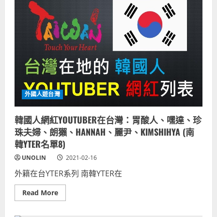
人
妹
網
會，
紅
丹
YOUTUBER
麥
在
籍
台
名
灣：
人
夏
IG
天,
臉
開
書
朗
FB(完
哥,
整
正
名
訓
單
外國人遊台灣
&
持
智
續
沿,
更
韓國人網紅YOUTUBER在台灣：胃酸人、嘿達、珍
朱
新)
家
珠夫婦、朗獺、HANNAH、麗尹、KIMSHIHYA (南
兄
弟,
韓YTER名單8)
公
園
UNOLIN
2021-02-16
太
太,
外籍在台YTER系列 南韓YTER在
嚴
夫
婦
Read
Read More
=
more
寶
about
鉉
韓
晶