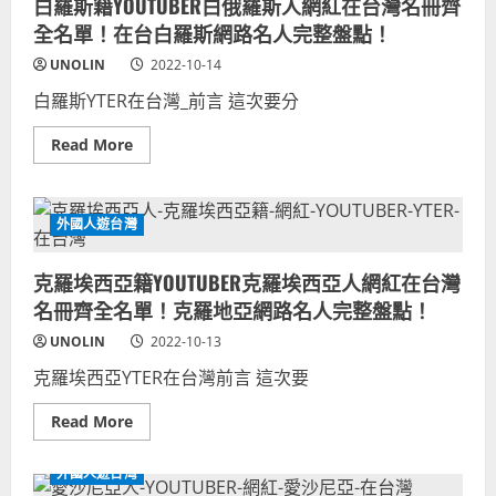
白羅斯籍YOUTUBER白俄羅斯人網紅在台灣名冊齊
波
點
多
全名單！在台白羅斯網路名人完整盤點！
黎
各
UNOLIN
2022-10-14
人
網
白羅斯YTER在台灣_前言 這次要分
紅
在
台
Read
Read More
灣
more
名
about
冊
白
齊
羅
全
斯
名
外國人遊台灣
籍
單！
YOUTUBER
波
白
多
克羅埃西亞籍YOUTUBER克羅埃西亞人網紅在台灣
俄
黎
羅
各
名冊齊全名單！克羅地亞網路名人完整盤點！
斯
網
人
路
UNOLIN
2022-10-13
網
名
紅
人
克羅埃西亞YTER在台灣前言 這次要
在
完
台
整
灣
盤
Read
Read More
名
點！
more
冊
about
齊
克
全
外國人遊台灣
羅
名