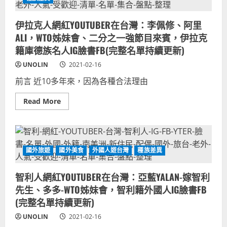
籍
網
外
紅
國
YOUTUBER
伊拉克人網紅YOUTUBER在台灣：李佩修、阿里
人
在
IG
台
ALI，WTO姊妹會、二分之一強節目來賓，伊拉克
臉
灣：
書
馬
籍庫德族名人IG臉書FB(完整名單持續更新)
FB
芮
(完
雅
UNOLIN
2021-02-16
整
MARIA
名
PICUS
前言 近10多年來，因為各種合法理由
單
MÉNDEZ、
持
《同
續
學
Read
Read More
更
來
more
新)
了》
about
等
伊
節
拉
目
克
來
人
賓，
網
國外旅遊
國外美食
外國人遊台灣
種族差異
瓜
紅
地
YOUTUBER
馬
在
智利人網紅YOUTUBER在台灣：亞藍YALAN-嫁智利
拉
台
籍
灣：
先生、多多-WTO姊妹會，智利籍外國人IG臉書FB
外
李
國
佩
(完整名單持續更新)
人
修、
IG
阿
UNOLIN
2021-02-16
臉
里
書