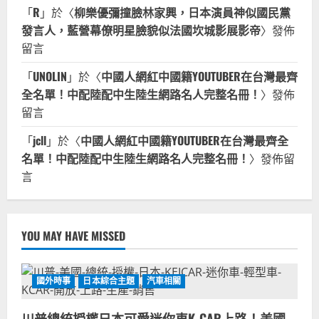
「
R
」於〈
柳樂優彌撞臉林家興，日本演員神似國民黨
發言人，藍營幕僚明星臉貌似法國坎城影展影帝
〉發佈
留言
「
UNOLIN
」於〈
中國人網紅中國籍YOUTUBER在台灣最齊
全名單！中配陸配中生陸生網路名人完整名冊！
〉發佈
留言
「
jcll
」於〈
中國人網紅中國籍YOUTUBER在台灣最齊全
名單！中配陸配中生陸生網路名人完整名冊！
〉發佈留
言
YOU MAY HAVE MISSED
國外時事
日本綜合主題
汽車相關
川普總統授權日本可愛迷你車K-CAR上路！美國