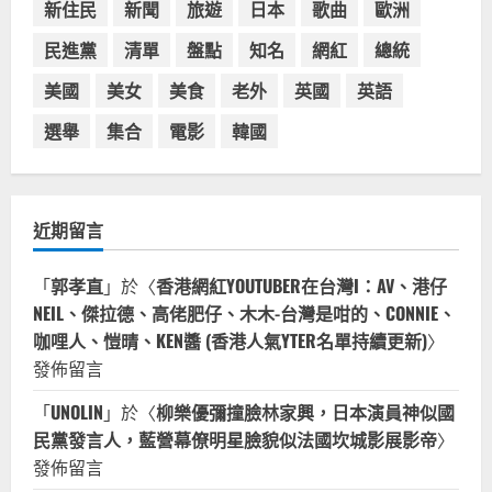
新住民
新聞
旅遊
日本
歌曲
歐洲
4
2023-07-15
民進黨
清單
盤點
知名
網紅
總統
台灣餐飲在全球
美國人愛鼎泰豐小籠包！美國人吃鼎
美國
美女
美食
老外
英國
英語
泰豐受歡迎台灣米其林餐廳！加州賭
城西雅圖分店排隊人潮影片盤點
選舉
集合
電影
韓國
5
2023-06-13
近期留言
「
郭孝直
」於〈
香港網紅YOUTUBER在台灣I：AV、港仔
NEIL、傑拉德、高佬肥仔、木木-台灣是咁的、CONNIE、
咖哩人、愷晴、KEN醬 (香港人氣YTER名單持續更新)
〉
發佈留言
「
UNOLIN
」於〈
柳樂優彌撞臉林家興，日本演員神似國
民黨發言人，藍營幕僚明星臉貌似法國坎城影展影帝
〉
發佈留言