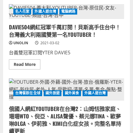
名
台
單！
灣
日
網
名人花絮
外國人遊台灣
電腦網路
籍
咖
旅
外
台
國
日
DAVIE504網紅冠軍千萬訂閱！貝斯高手住台中！
人
本
愛！
台灣義大利兩國雙第一名YOUTUBER！
網
歐
路
美
名
UNOLIN
2021-03-02
日
人
韓
完
台義雙冠軍訂閱YTER DAVIE5
老
整
外
盤
影
點
Read
Read More
片
目
more
驚
錄！
about
豔
DAVIE504
網
網
吧
紅
包
冠
廂
軍
台灣餐飲在全球
國外旅遊
國外美食
外國人遊台灣
舒
千
適
萬
提
訂
供
俄國人網紅YOUTUBER在台灣2：山姆恬雅家庭、
閱！
漫
貝
畫
珊珊WTO、倪亞、ALISA聲優、蔡元娜TINA、歐夢
斯
美
高
琳OLGA、伊莉雅、KIMI白化症女孩。完整名單持
食
手
網
續更新
住
路