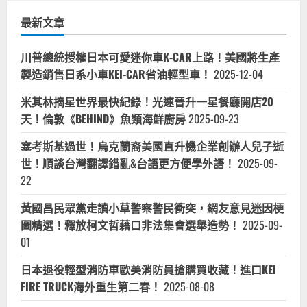
頁
比
歐、
最新文章
VINCENT
消
防
員、
川普總統授權日本可愛迷你車K-CAR上路！美國將生產
狄
製造銷售日系小車KEI-CAR省油輕型車！
文
2025-12-04
斯
DIVYNS
米其林摘星世界最快紀錄！光速晉升一星餐廳開店20
電
音、
天！倫敦《BEHIND》魚類海鮮廚房
2025-09-23
糯
米
NOEMIE、
塞考斯基過世！烏克蘭裔美國直升機企業創辦人兒子逝
柯
安
世！順談台灣翻譯錯亂&台語更方便學外語！
2025-09-
彬、
TATIANA。
22
法
國
黃國昌民眾黨走讀小草警察警民衝突，網友意見迷因梗
籍
IG
圖精選！釋放柯文哲藉口非法集會選舉造勢！
2025-09-
臉
書
01
FB(完
整
YTER
日本退役輕型消防車歐美消防員搶購買收藏！進口KEI
名
單
FIRE TRUCK海外重生第二春！
2025-08-08
2
持