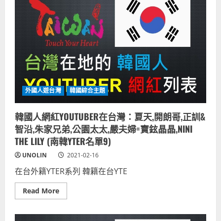
更
外
網
新)
國
紅
人
YOUTUBER
IG
在
臉
台
書
灣：
FB
艾
(完
伯
整
森
名
自
單
行
持
車
續
冠
外國人遊台灣
韓國綜合主題
更
軍、
新)
6
天
韓國人網紅YOUTUBER在台灣：夏天,開朗哥,正訓&
閃
婚
智沿,朱家兄弟,公園太太,嚴夫婦=寶鉉晶晶,NINI
丹
麥
THE LILY (南韓YTER名單9)
台
灣
UNOLIN
2021-02-16
夫
妻、
在台外籍YTER系列 韓籍在台YTE
MATZEN+HØHOLT
空
拍
Read
Read More
團
more
隊、
about
PETER-
韓
WTO
國
姊