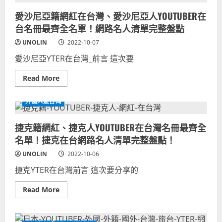
埃
單！
西
在
愛沙尼亞籍網紅在台灣、愛沙尼亞人YOUTUBER在
亞
台
籍
白
台名冊最齊全名單！網路名人清單完整盤點
YOUTUBER
羅
克
斯
羅
UNOLIN
2022-10-07
網
埃
路
西
名
愛沙尼亞YTER在台灣_前言 這次要
亞
人
人
完
網
Read
Read More
整
紅
more
盤
在
about
點！
台
愛
外國人遊台灣
灣
沙
名
尼
冊
亞
捷克籍網紅、捷克人YOUTUBER在台灣名冊最齊全
齊
籍
全
網
名單！捷克在台網路名人清單完整盤點！
名
紅
單！
在
克
台
UNOLIN
2022-10-06
羅
灣、
地
愛
捷克YTER在台灣前言 這次要分享的
亞
沙
網
尼
路
亞
Read
Read More
名
人
more
人
YOUTUBER
about
完
在
捷
整
台
克