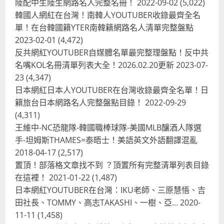
陸配中生陸生網路名人完整名冊！
2022-09-02
(5,022)
韓國人網紅在台灣！南韓人YOUTUBER收錄最齊全名
單！在台韓國籍YTER南韓籍網路名人清單完整盤點
2023-02-01
(4,472)
反共網紅YOUTUBER自媒體名單最完整理盤點！反中共
名嘴KOL名冊清單列表大全！2026.02.20更新
2023-07-
23
(4,347)
台灣餐飲在全球
尚未分類
日本網紅日本人YOUTUBER在台灣收錄最齊全名單！日
奧地利人愛喝珍奶、波霸奶茶奧地利
籍旅台日本網路名人完整盤點目錄！
2022-09-29
愛瘋、珍珠奶茶門市顧客大排長龍
(4,311)
2024-01-27
2
王維中-NC恐龍隊-韓國職棒球隊-美國MLB釀酒人隊選
手-坦姆斯THAMES=泰晤士！美語英文外語翻譯混亂
台灣餐飲在全球
電影戲劇
2018-04-17
(2,517)
獨家！芭比珍奶！珍珠奶茶飲料
BARBIE芭比娃娃肯尼電影聯名網友官
置頂！部落格文章找不到 ？頂置所有完整清單列表目錄
方影片！日出茶太CHATIME澳洲限定
在這裡！
2021-01-22
(1,487)
活動
3
日本網紅YOUTUBER在台灣：IKU老師、三原慧悟、吉
2023-08-03
田社長、TOMMY、高志TAKASHI、一樹、亞…
2020-
台灣餐飲在全球
11-11
(1,458)
波蘭人愛喝珍奶！珍珠奶茶店在波蘭