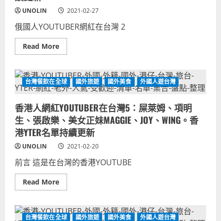
台
電
中！
腦
UNOLIN
2021-02-27
台
設
灣
備
俄國人YOUTUBER網紅在台灣 2
義
先
大
進
利
Read
Read More
兩
more
國
about
雙
俄
第
國
一
人
台灣餐飲在全球
國外旅遊
國外美食
外國人遊台灣
名
網
YOUTUBER！
紅
YOUTUBER
香港人網紅YOUTUBER在台灣5：屎萊姆、項明
在
台
生、張啟樂、美女正妹MAGGIE、JOY、WING。香
灣
2：
港YTER名單持續更新
山
姆
UNOLIN
2021-02-20
恬
雅
前言 這是在台灣的香港YOUTUBE
家
庭、
珊
Read
Read More
珊
more
WTO、
about
倪
香
亞、
港
ALISA
人
台灣餐飲在全球
國外旅遊
國外美食
外國人遊台灣
聲