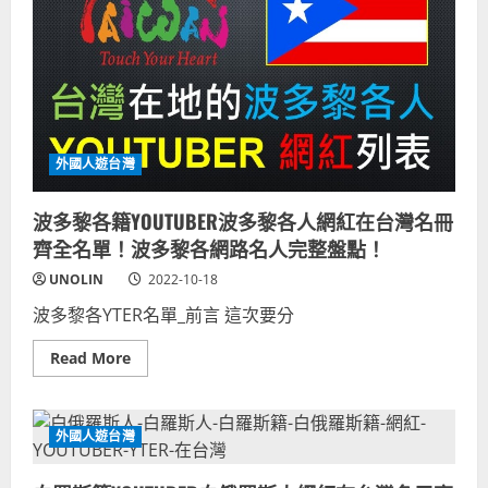
在
台
灣！
南
韓
人
YOUTUBER
收
錄
最
齊
外國人遊台灣
全
名
單！
波多黎各籍YOUTUBER波多黎各人網紅在台灣名冊
在
台
齊全名單！波多黎各網路名人完整盤點！
韓
國
UNOLIN
2022-10-18
籍
YTER
南
波多黎各YTER名單_前言 這次要分
韓
籍
Read
網
Read More
more
路
about
名
波
人
多
清
黎
單
外國人遊台灣
各
完
籍
整
YOUTUBER
盤