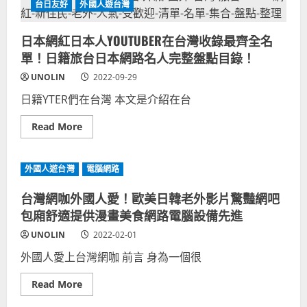
盤
名
籍
台日友好
外國人遊台灣
點！
冊
網
最
紅、
齊
捷
日本網紅日本人YOUTUBER在台灣收錄最齊全名
全
克
名
人
單！日籍旅台日本網路名人完整盤點目錄！
單！
YOUTUBER
網
在
UNOLIN
2022-09-29
路
台
名
灣
人
日籍YTER們在台灣 本文是介紹在台
名
清
冊
單
最
Read
Read More
完
齊
more
整
全
about
盤
名
日
點
單！
本
捷
外國人遊台灣
電腦網路
網
克
紅
在
日
台
台灣網咖外國人愛！歐美日韓老外影片驚豔網吧
本
網
人
包廂舒適提供漫畫美食網路電腦設備先進
路
YOUTUBER
名
在
人
UNOLIN
2022-02-01
台
清
灣
單
外國人愛上台灣網咖 前言 身為一個很
收
完
錄
整
最
盤
Read
Read More
齊
點！
more
全
about