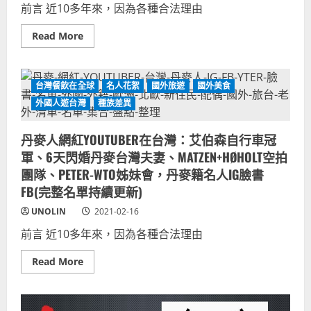
ALI，
前言 近10多年來，因為各種合法理由
FB(完
WTO
整
姊
名
妹
Read
Read More
單
會、
more
持
二
about
續
分
智
更
之
利
新)
一
人
台灣餐飲在全球
名人花絮
國外旅遊
國外美食
強
網
節
紅
外國人遊台灣
種族差異
目
YOUTUBER
來
在
賓，
台
丹麥人網紅YOUTUBER在台灣：艾伯森自行車冠
伊
灣：
拉
亞
軍、6天閃婚丹麥台灣夫妻、MATZEN+HØHOLT空拍
克
藍
籍
YALAN-
團隊、PETER-WTO姊妹會，丹麥籍名人IG臉書
庫
嫁
德
FB(完整名單持續更新)
智
族
利
名
先
UNOLIN
2021-02-16
人
生、
IG
多
前言 近10多年來，因為各種合法理由
臉
多-
書
WTO
FB(完
姊
Read
Read More
整
妹
more
名
會，
about
單
智
丹
持
利
麥
續
籍
人