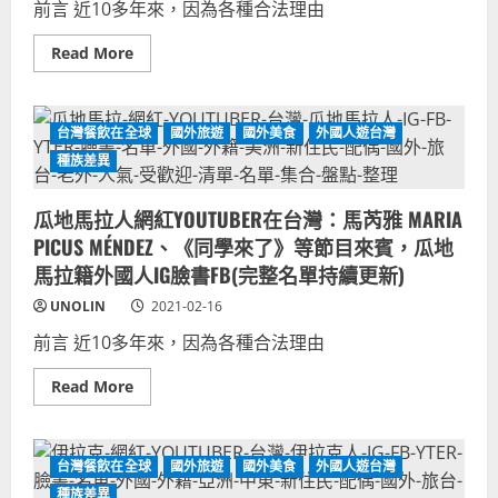
前言 近10多年來，因為各種合法理由
EAGLE、
珍
森
Read
Read More
活、
more
GARRICK、
about
MR.
聖
湯
文
+辣
森
台灣餐飲在全球
國外旅遊
國外美食
外國人遊台灣
椒、
&
港
格
種族差異
爸
瑞
闖
那
台
丁
瓜地馬拉人網紅YOUTUBER在台灣：馬芮雅 MARIA
灣、
人
粉
網
PICUS MÉNDEZ、《同學來了》等節目來賓，瓜地
粉
紅
的
YOUTUBER
馬拉籍外國人IG臉書FB(完整名單持續更新)
移
在
動
台
UNOLIN
2021-02-16
城
灣：
堡。
貝
前言 近10多年來，因為各種合法理由
YTER
妮
名
可
單
VERONIKI，
Read
Read More
持
加
more
續
勒
about
更
比
瓜
新
海
地
聖
馬
台灣餐飲在全球
國外旅遊
國外美食
外國人遊台灣
文
拉
森
人
種族差異