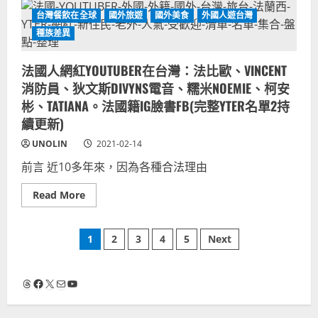
國
晶,NINI
人
THE
台灣餐飲在全球
國外旅遊
國外美食
外國人遊台灣
網
LILY
紅
種族差異
(南
YOUTUBER
韓
在
YTER
台
名
法國人網紅YOUTUBER在台灣：法比歐、VINCENT
灣：
單
胃
9)
消防員、狄文斯DIVYNS電音、糯米NOEMIE、柯安
酸
人、
彬、TATIANA。法國籍IG臉書FB(完整YTER名單2持
嘿
續更新)
達、
珍
珠
UNOLIN
2021-02-14
夫
婦、
前言 近10多年來，因為各種合法理由
朗
獺、
HANNAH、
Read
Read More
麗
more
尹、
about
KIMSHIHYA
法
(南
文
國
1
2
3
4
5
Next
韓
人
YTER
網
名
章
紅
單
YOUTUBER
Threads
Facebook
X
電子郵件
YouTube
8)
在
分
台
灣：
法