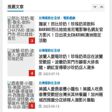
鍵
推薦文章
2024-01-27
字:
2
台灣餐飲在全球
電影戲劇
獨家！芭比珍奶！珍珠奶茶飲料
BARBIE芭比娃娃肯尼電影聯名網友官
方影片！日出茶太CHATIME澳洲限定
活動
3
2023-08-03
台灣餐飲在全球
波蘭人愛喝珍奶！珍珠奶茶店在波蘭
受歡迎，波霸奶茶門市顧客大排長
龍，網紅宣傳華沙珍奶店人潮多
4
2023-07-15
台灣餐飲在全球
美國人愛鼎泰豐小籠包！美國人吃鼎
泰豐受歡迎台灣米其林餐廳！加州賭
城西雅圖分店排隊人潮影片盤點
5
2023-06-13