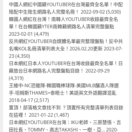
中國人網紅中國籍YOUTUBER在台灣最齊全名單！中配
陸配中生陸生網路名人完整名冊！
2022-09-02
(5,030)
韓國人網紅在台灣！南韓人YOUTUBER收錄最齊全名
單！在台韓國籍YTER南韓籍網路名人清單完整盤點
2023-02-01
(4,479)
反共網紅YOUTUBER自媒體名單最完整理盤點！反中共
名嘴KOL名冊清單列表大全！2026.02.20更新
2023-07-
23
(4,350)
台灣餐飲在全球
尚未分類
日本網紅日本人YOUTUBER在台灣收錄最齊全名單！日
奧地利人愛喝珍奶、波霸奶茶奧地利
籍旅台日本網路名人完整盤點目錄！
2022-09-29
愛瘋、珍珠奶茶門市顧客大排長龍
(4,319)
2024-01-27
2
王維中-NC恐龍隊-韓國職棒球隊-美國MLB釀酒人隊選
手-坦姆斯THAMES=泰晤士！美語英文外語翻譯混亂
台灣餐飲在全球
電影戲劇
2018-04-17
(2,517)
獨家！芭比珍奶！珍珠奶茶飲料
BARBIE芭比娃娃肯尼電影聯名網友官
置頂！部落格文章找不到 ？頂置所有完整清單列表目錄
方影片！日出茶太CHATIME澳洲限定
在這裡！
2021-01-22
(1,487)
活動
3
日本網紅YOUTUBER在台灣：IKU老師、三原慧悟、吉
2023-08-03
田社長、TOMMY、高志TAKASHI、一樹、亞…
2020-