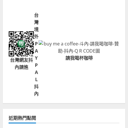
台
灣
境
外
P
A
Y
請我喝杯咖啡
台灣網友抖
P
內請進
A
L
抖
內
近期熱門點閱