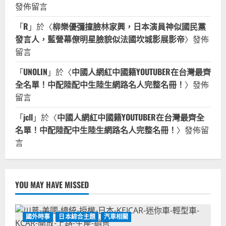
發佈留言
「
R
」於〈
柳樂優彌撞臉林家興，日本演員神似國民黨
發言人，藍營幕僚明星臉貌似法國坎城影展影帝
〉發佈
留言
「
UNOLIN
」於〈
中國人網紅中國籍YOUTUBER在台灣最齊
全名單！中配陸配中生陸生網路名人完整名冊！
〉發佈
留言
「
jcll
」於〈
中國人網紅中國籍YOUTUBER在台灣最齊全
名單！中配陸配中生陸生網路名人完整名冊！
〉發佈留
言
YOU MAY HAVE MISSED
國外時事
日本綜合主題
汽車相關