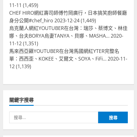
台灣餐飲在全球
11-11
(1,459)
波蘭人愛喝珍奶！珍珠奶茶店在波蘭
CHEF HIRO網紅壽司師傅竹岡廣行，日本搞笑廚師餐廳
受歡迎，波霸奶茶門市顧客大排長
龍，網紅宣傳華沙珍奶店人潮多
身分公開#chef_hiro
2023-12-24
(1,449)
烏克蘭人網紅YOUTUBER在台灣：瑞莎、蔡博文、林佳
4
2023-07-15
娜、台夫BORYA烏妻TANYA、貝娜、MASHA…
2020-
台灣餐飲在全球
11-12
(1,351)
美國人愛鼎泰豐小籠包！美國人吃鼎
馬來西亞籍YOUTUBER在台灣馬國網紅YTER完整名
泰豐受歡迎台灣米其林餐廳！加州賭
單：西西歪、KOKEE、艾爾文、SOYA、FiFi…
2020-11-
城西雅圖分店排隊人潮影片盤點
12
(1,139)
5
2023-06-13
台灣餐飲在全球
國外時事
拜登喝珍奶！美國總統喝珍珠奶茶！
造訪賭城拉斯維加斯波霸奶茶店！
關鍵字搜尋
2024-02-06
1
搜
尋
台灣餐飲在全球
尚未分類
奧地利人愛喝珍奶、波霸奶茶奧地利
關
愛瘋、珍珠奶茶門市顧客大排長龍