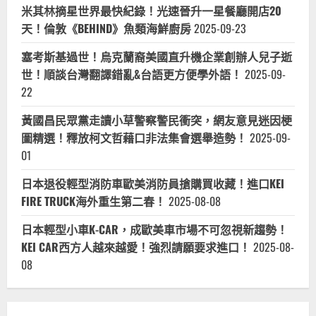
米其林摘星世界最快紀錄！光速晉升一星餐廳開店20
天！倫敦《BEHIND》魚類海鮮廚房
2025-09-23
塞考斯基過世！烏克蘭裔美國直升機企業創辦人兒子逝
世！順談台灣翻譯錯亂&台語更方便學外語！
2025-09-
22
黃國昌民眾黨走讀小草警察警民衝突，網友意見迷因梗
圖精選！釋放柯文哲藉口非法集會選舉造勢！
2025-09-
01
日本退役輕型消防車歐美消防員搶購買收藏！進口KEI
FIRE TRUCK海外重生第二春！
2025-08-08
日本輕型小車K-CAR，成歐美車市場不可忽視新趨勢！
KEI CAR西方人越來越愛！強烈請願要求進口！
2025-08-
08