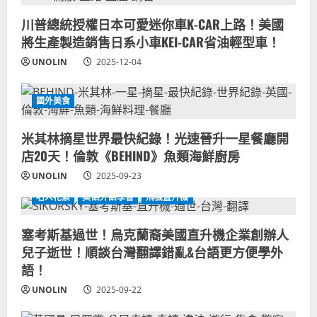
川普總統授權日本可愛迷你車K-CAR上路！美國
將生產製造銷售日系小車KEI-CAR省油輕型車！
UNOLIN
2025-12-04
國外美食
米其林摘星世界最快紀錄！光速晉升一星餐廳開
店20天！倫敦《BEHIND》魚類海鮮廚房
UNOLIN
2025-09-23
名人花絮
美語外語學習
飛機直升機
塞考斯基過世！烏克蘭裔美國直升機企業創辦人
兒子逝世！順談台灣翻譯錯亂&台語更方便學外
語！
UNOLIN
2025-09-22