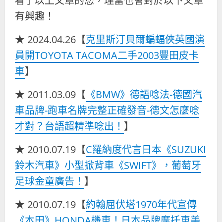
看了以上文章的您，理當也會對於以下文章
有興趣！
★ 2024.04.26【
克里斯汀貝爾蝙蝠俠英國演
員開TOYOTA TACOMA二手2003豐田皮卡
車
】
★ 2011.03.09【
《BMW》德語唸法-德國汽
車品牌-跑車名牌完整正確發音-德文怎麼唸
才對？台語超精準唸出！
】
★ 2010.07.19【
C羅納度代言日本《SUZUKI
鈴木汽車》小型掀背車《SWIFT》，葡萄牙
足球金童廣告！
】
★ 2010.07.19【
約翰屈伏塔1970年代宣傳
《本田》HONDA機車！日本品牌摩托車美