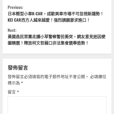
C
Previous:
o
日本輕型小車K-CAR，成歐美車市場不可忽視新趨勢！
KEI CAR西方人越來越愛！強烈請願要求進口！
n
Next:
t
黃國昌民眾黨走讀小草警察警民衝突，網友意見迷因梗
圖精選！釋放柯文哲藉口非法集會選舉造勢！
i
n
u
發佈留言
發佈留言必須填寫的電子郵件地址不會公開。
必填欄位
e
標示為
*
R
留言
*
e
a