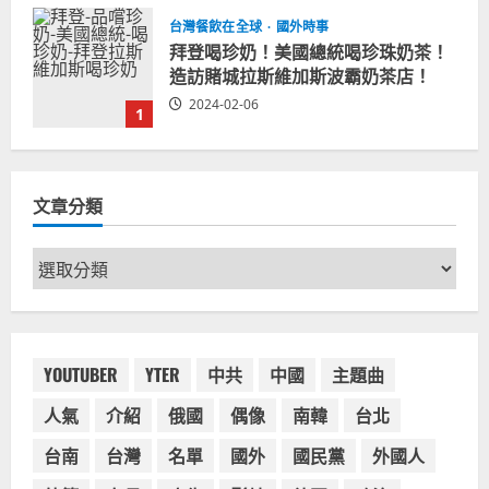
台灣餐飲在全球
國外時事
拜登喝珍奶！美國總統喝珍珠奶茶！
造訪賭城拉斯維加斯波霸奶茶店！
2024-02-06
1
台灣餐飲在全球
尚未分類
奧地利人愛喝珍奶、波霸奶茶奧地利
文章分類
愛瘋、珍珠奶茶門市顧客大排長龍
2024-01-27
2
文
章
台灣餐飲在全球
電影戲劇
分
獨家！芭比珍奶！珍珠奶茶飲料
類
BARBIE芭比娃娃肯尼電影聯名網友官
方影片！日出茶太CHATIME澳洲限定
YOUTUBER
YTER
中共
中國
主題曲
活動
3
人氣
介紹
俄國
偶像
南韓
台北
2023-08-03
台灣餐飲在全球
台南
台灣
名單
國外
國民黨
外國人
波蘭人愛喝珍奶！珍珠奶茶店在波蘭