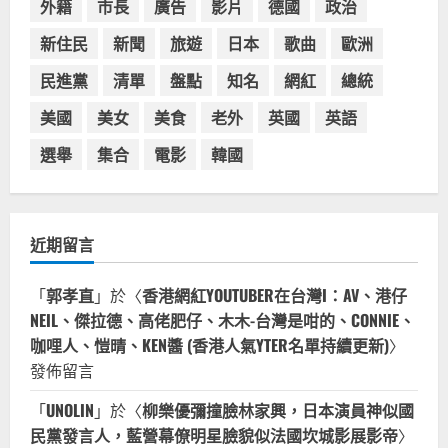
受歡迎，波霸奶茶門市顧客大排長
外籍
市長
廣告
影片
德國
政治
龍，網紅宣傳華沙珍奶店人潮多
新住民
新聞
旅遊
日本
歌曲
歐洲
4
2023-07-15
民進黨
清單
盤點
知名
網紅
總統
台灣餐飲在全球
美國人愛鼎泰豐小籠包！美國人吃鼎
美國
美女
美食
老外
英國
英語
泰豐受歡迎台灣米其林餐廳！加州賭
城西雅圖分店排隊人潮影片盤點
選舉
集合
電影
韓國
5
2023-06-13
近期留言
「
郭孝直
」於〈
香港網紅YOUTUBER在台灣I：AV、港仔
NEIL、傑拉德、高佬肥仔、木木-台灣是咁的、CONNIE、
咖哩人、愷晴、KEN醬 (香港人氣YTER名單持續更新)
〉
發佈留言
「
UNOLIN
」於〈
柳樂優彌撞臉林家興，日本演員神似國
民黨發言人，藍營幕僚明星臉貌似法國坎城影展影帝
〉