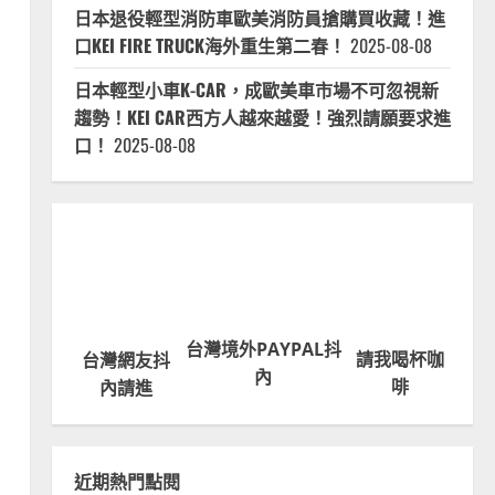
日本退役輕型消防車歐美消防員搶購買收藏！進
口KEI FIRE TRUCK海外重生第二春！
2025-08-08
日本輕型小車K-CAR，成歐美車市場不可忽視新
趨勢！KEI CAR西方人越來越愛！強烈請願要求進
口！
2025-08-08
台灣境外PAYPAL抖
請我喝杯咖
台灣網友抖
內
啡
內請進
近期熱門點閱