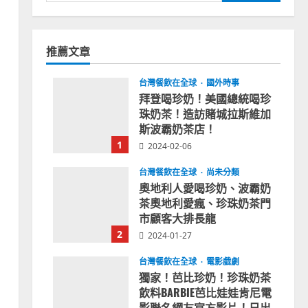
尋
關
鍵
推薦文章
字:
台灣餐飲在全球
國外時事
拜登喝珍奶！美國總統喝珍
珠奶茶！造訪賭城拉斯維加
斯波霸奶茶店！
1
2024-02-06
台灣餐飲在全球
尚未分類
奧地利人愛喝珍奶、波霸奶
茶奧地利愛瘋、珍珠奶茶門
市顧客大排長龍
2
2024-01-27
台灣餐飲在全球
電影戲劇
獨家！芭比珍奶！珍珠奶茶
飲料BARBIE芭比娃娃肯尼電
影聯名網友官方影片！日出