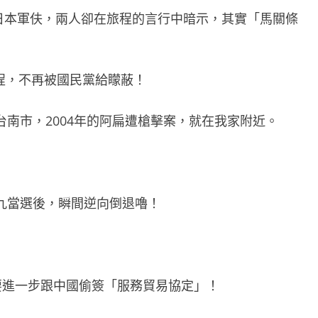
日本軍伕，兩人卻在旅程的言行中暗示，其實「馬關條
程，不再被國民黨給矇蔽！
台南市，
2004
年的阿扁遭槍擊案，就在我家附近。
九當選後，瞬間逆向倒退嚕！
要進一步跟中國偷簽「服務貿易協定」！