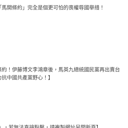
「馬開條約」完全是個更可怕的喪權辱國舉措！
條約！伊藤博文李鴻章後，馬英九總統國民黨再出賣台
力抗中國共產黨野心！】
堂》，若無法直接點擊，請複製網址另開新頁】