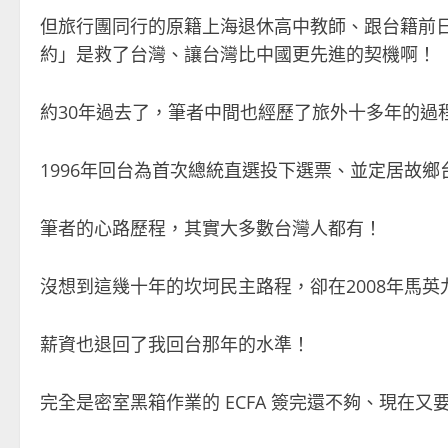
但旅行團同行的原籍上海退休高中教師、跟台籍前
約」是救了台灣、讓台灣比中國更先進的契機啊！
約
30
年過去了，筆者中間也經歷了旅外十多年的過
1996
年回台為首次總統直選投下選票、並定居故鄉
筆者的心路歷程，其實大多數台灣人都有！
沒想到這幾十年的坎坷民主路程，卻在
2008
年馬英
薪資也退回了我回台那年的水準！
完全是密室黑箱作業的
ECFA
簽完還不夠、現在又