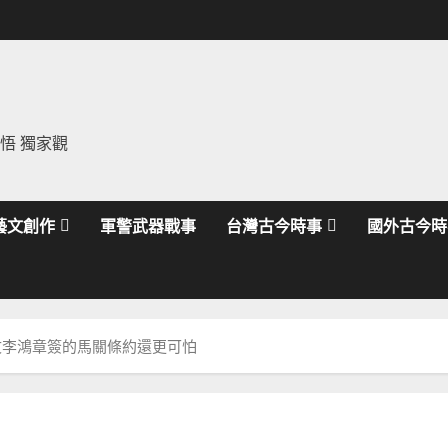
領悟 獨家觀
藝文創作
軍警武器戰事
台灣古今時事
國外古今時
文李鴻章簽的馬關條約還更可怕