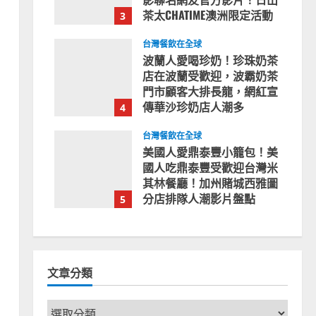
茶太CHATIME澳洲限定活動
3
2023-08-03
台灣餐飲在全球
波蘭人愛喝珍奶！珍珠奶茶
店在波蘭受歡迎，波霸奶茶
門市顧客大排長龍，網紅宣
傳華沙珍奶店人潮多
4
2023-07-15
台灣餐飲在全球
美國人愛鼎泰豐小籠包！美
國人吃鼎泰豐受歡迎台灣米
其林餐廳！加州賭城西雅圖
分店排隊人潮影片盤點
5
2023-06-13
文章分類
文