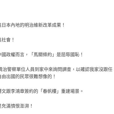
進日本內地的明治維新改革成果！
進社會！
中國政權而言，「馬關條約」是屈辱國恥！
情治警察單位人員到家中來詢問調查，以確認我家沒跟任
自由出國的民眾很難想像的！
博文跟李鴻章簽約的「春帆樓」重建場景。
是充滿憤恨澎湃！