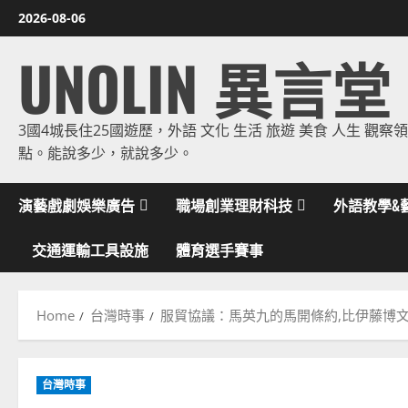
Skip
2026-08-06
to
UNOLIN 異言堂
content
3國4城長住25國遊歷，外語 文化 生活 旅遊 美食 人生 觀察
點。能說多少，就說多少。
演藝戲劇娛樂廣告
職場創業理財科技
外語教學&
交通運輸工具設施
體育選手賽事
Home
台灣時事
服貿協議：馬英九的馬開條約,比伊藤博
台灣時事