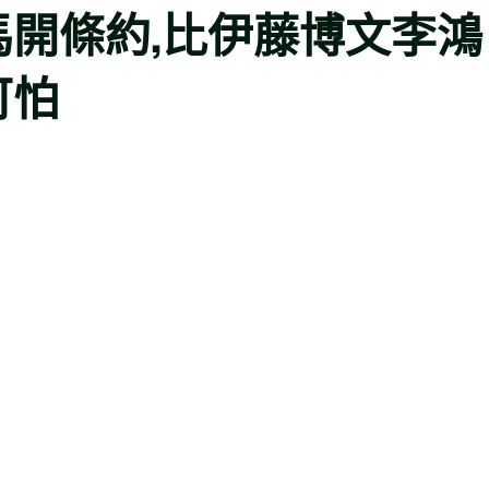
開條約,比伊藤博文李鴻
可怕