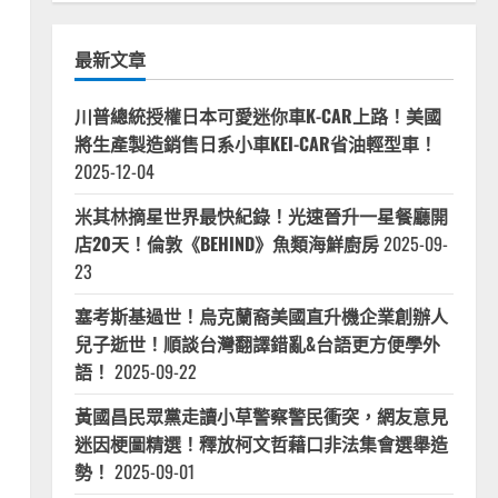
最新文章
川普總統授權日本可愛迷你車K-CAR上路！美國
將生產製造銷售日系小車KEI-CAR省油輕型車！
2025-12-04
米其林摘星世界最快紀錄！光速晉升一星餐廳開
店20天！倫敦《BEHIND》魚類海鮮廚房
2025-09-
23
塞考斯基過世！烏克蘭裔美國直升機企業創辦人
兒子逝世！順談台灣翻譯錯亂&台語更方便學外
語！
2025-09-22
黃國昌民眾黨走讀小草警察警民衝突，網友意見
迷因梗圖精選！釋放柯文哲藉口非法集會選舉造
勢！
2025-09-01