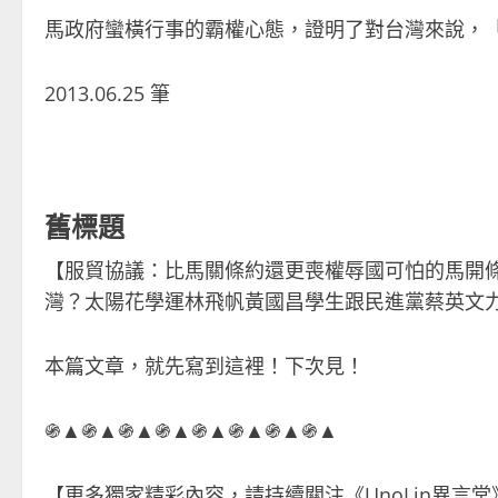
馬政府蠻橫行事的霸權心態，證明了對台灣來說，
2013.06.25 筆
舊標題
【服貿協議：比馬關條約還更喪權辱國可怕的馬開
灣？太陽花學運林飛帆黃國昌學生跟民進黨蔡英文
本篇文章，就先寫到這裡！下次見！
֍▲֍▲֍▲֍▲֍▲֍▲֍▲֍▲
【更多獨家精彩內容，請持續關注《UnoLin異言