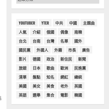
章
分
類
YOUTUBER
YTER
中共
中國
主題曲
人氣
介紹
俄國
偶像
南韓
台北
台南
台灣
名單
國外
國民黨
外國人
外籍
市長
廣告
影片
德國
政治
新住民
新聞
旅遊
日本
歌曲
歐洲
民進黨
清單
盤點
知名
網紅
總統
美國
美女
美食
老外
英國
英語
選舉
集合
電影
韓國
站