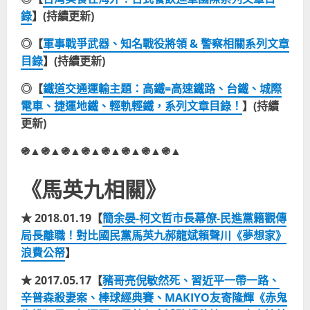
錄
】(持續更新)
◎【
軍事戰爭武器、知名戰役將領 & 警察相關系列文章
目錄
】(持續更新)
◎【
鐵道交通運輸主題：高鐵=高速鐵路、台鐵、城際
電車、捷運地鐵、輕軌輕鐵，系列文章目錄！
】(持續
更新)
֍▲֍▲֍▲֍▲֍▲֍▲֍▲֍▲
《馬英九相關》
★ 2018.01.19【
簡余晏-柯文哲市長幕僚-民進黨籍觀傳
局長離職！對比國民黨馬英九郝龍斌賴聲川《夢想家》
浪費公帑
】
★ 2017.05.17【
豬哥亮倪敏然死、習近平一帶一路、
辛普森殺妻案、棒球經典賽、MAKIYO友寄隆輝《赤鬼