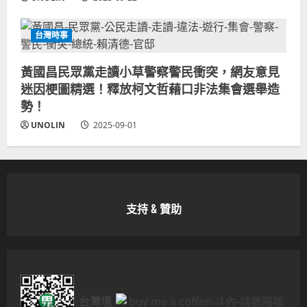
台灣時事
黃國昌民眾黨走讀小草警察警民衝突，網友意見
迷因梗圖精選！釋放柯文哲藉口非法集會選舉造
勢！
UNOLIN
2025-09-01
支持 & 贊助
台灣境