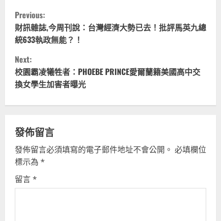
C
Previous:
o
財訊雜誌,今周刊說：台灣經濟大勢已去！批評馬英九總
統633執政無能？！
n
Next:
t
校園霸凌犧牲者：PHOEBE PRINCE愛爾蘭籍美國高中交
換女學生加害者曝光
i
n
u
發佈留言
發佈留言必須填寫的電子郵件地址不會公開。
必填欄位
e
標示為
*
R
留言
*
e
a