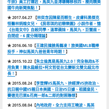
牛排》員工打運匠，馬英九金溥聰轉移核四、瘦肉精美
國牛肉新聞焦點！
】
★ 2017.04.27 【
林奕含因陳星而輕生，皮膚科黑傑克
怪醫林炳煌女兒，《房思琪的初戀樂園》小說作者，憶
《台南女中》自殺同學，溫翠蘋妹，馬英九，巨蟹座，
自閉症，6 度分隔理論
】
★ 2016.06.10【
王建民撞臉馬鶴凌！旅美國MLB職棒
投手，神似馬英九爸爸青年時期！
】
★ 2015.10.22【
朱立倫真是馬英九2.0！完全執政&不
用負責！陳水扁維拉+柯文哲從台北變新北雙北超北市
長！
】
★ 2015.08.24【
李登輝VS馬英九、拚經濟VS拚政治、
抗日親中國VS親日本美國、日治VS日據、祖國皇民、
賽德克巴萊&花崗一郎&二郎的對照聯想
】
★ 2015.08.04【
內地政府，全力支持王曉波、馬英