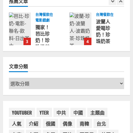
推薦文章
字:
球
台灣餐飲在全球
台灣餐飲在全球
電影戲劇
波蘭人
獨家！
愛喝珍
芭比珍
奶！珍
奶！珍
珠奶茶
3
4
珠奶茶
店在波
飲料
蘭受歡
BARBIE
迎，波
文章分類
芭比娃
霸奶茶
娃肯尼
門市顧
電影聯
客大排
文
名網友
長龍，
章
官方影
網紅宣
分
片！日
傳華沙
類
出茶太
珍奶店
CHATIME
YOUTUBER
YTER
中共
中國
主題曲
人潮多
澳洲限
2023-
人氣
介紹
俄國
偶像
南韓
台北
定活動
07-15
2023-