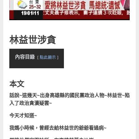
林益世涉貪
內容目錄
點此顯示
本文
話說~這幾天~出身高雄縣的國民黨政治人物~林益世~陷
入了政治貪瀆疑雲~
今天才知道~
我媽小時候，曾經去給林益世的爺爺看過病~