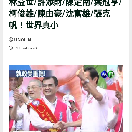
林益世/許添財/陳定南/葉冠亨/
柯俊雄/陳由豪/沈富雄/張克
帆！世界真小
UNOLIN
2012-06-28