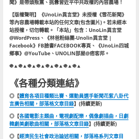
聞》是帶頭叛黨、挑釁習近平中共政權的內容農場！
【版權聲明】《UnoLin異言堂》未授權《雪花新聞》
等內容農場轉載本站的任何文章(包含圖片)。若未經本
站授權，切勿轉載。「本站」包含：UnoLin異言堂
@WordPress、《林爸粉絲團-Unolin異言堂 |
Facebook》FB臉書FACEBOOK專頁、《UnoLin四城
鄉事》@YouTube、UNOLIN部屋@痞客邦。
֍▲֍▲֍▲֍▲֍▲֍▲֍▲֍▲
《各種分類連結》
◎【
體育各項目種類比賽、運動員選手新聞花絮八卦代
言廣告相關，部落格文章目錄
】(持續更新)
◎【
各國電影主題曲，電視劇配樂，偶像劇插曲，日劇
韓劇美劇歌曲相關，部落格文章目錄
】(持續更新)
◎【
經濟民生社會政治論述相關，部落格系列文章目