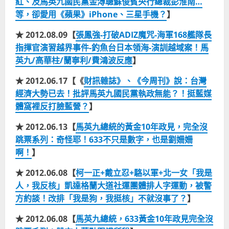
紅、及馬英九國民黨金溥聰蘇俊賓央行總裁彭淮南…
等，卻愛用《蘋果》iPhone、三星手機？
】
★ 2012.08.09【
張鳳強-打破ADIZ魔咒-海軍168艦隊長
指揮官演習越界事件-釣魚台日本領海-演訓越域案！馬
英九/高華柱/蘭寧利/費鴻波反應
】
★ 2012.06.17【《
財訊雜誌》、《今周刊》說：台灣
經濟大勢已去！批評馬英九國民黨執政無能？！挺藍媒
體窩裡反打臉藍營？
】
★ 2012.06.13【
馬英九總統的黃金10年政見，完全沒
跳票系列：奇怪耶！633不只是數字，也是劉姍姍
啊！
】
★ 2012.06.08【
柯一正+戴立忍+駱以軍+北一女「我是
人，我反核」凱達格蘭大道社運團體排人字運動，被警
方約談！改排「我是狗，我挺核」不就沒事了？
】
★ 2012.06.08【
馬英九總統，633黃金10年政見完全沒