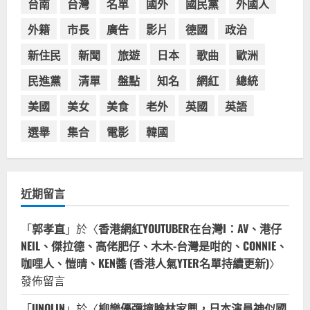
台南
台灣
名單
國外
國民黨
外國人
08-03
外籍
市長
廣告
影片
德國
政治
新住民
新聞
旅遊
日本
歌曲
歐洲
民進黨
清單
盤點
知名
網紅
總統
美國
美女
美食
老外
英國
英語
選舉
集合
電影
韓國
近期留言
「
郭孝直
」於〈
香港網紅YOUTUBER在台灣I：AV、港仔
NEIL、傑拉德、高佬肥仔、木木-台灣是咁的、CONNIE、
咖哩人、愷晴、KEN醬 (香港人氣YTER名單持續更新)
〉
發佈留言
「
UNOLIN
」於〈
柳樂優彌撞臉林家興，日本演員神似國