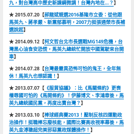
九，對台灣高中歷史新課綱微調！台灣內地在…？
】
★ 2015.07.20【
郝龍斌競選2016基隆市立委：從他跟
馬英九、蔣孝嚴、新黨郁慕明，2007力挺張通榮市長補
選說起
】
★ 2014.09.12【
柯文哲台北市長選戰MG149危機，台
灣黑心油食安恐慌，馬英九總統忙開放中國駕駛來台開
車
】
★ 2014.07.28【
台灣最靈異恐怖可怕的鬼王，全年無
休！馬英九也想認識！
】
★ 2013.07.07【
《服貿協議》：比《馬關條約》更喪
權辱國可怕的《馬開條約》！伊藤博文、李鴻章後，馬
英九總統國民黨，再度出賣台灣？
】
★ 2013.03.10【
棒球經典賽2013！壓制反核四運動政
治操作！挺職棒忘廢核能，國際比賽高收視率幕後，馬
英九金溥聰超完美邪惡黨政媒體操作！
】