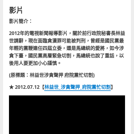
影片
影片簡介：
2012年的電視新聞報導影片，關於前行政院秘書長林益
世請辭，現在面臨貪瀆罪可能被判刑，曾經是國民黨最
年輕的黨鞭連任四屆立委，還是馬總統的愛將，如今涉
貪下臺，國民黨高層緊急切割，馬總統也說了重話，以
後用人要更加小心謹慎。
(原標題：林益世涉貪聲押 府院黨忙切割)
★ 2012.07.12【
林益世_涉貪聲押_府院黨忙切割
】