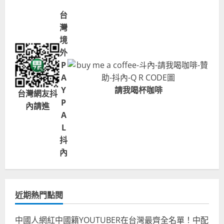
台
灣
境
外
P
A
Y
請我喝杯咖啡
台灣網友抖
P
內請進
A
L
抖
內
近期熱門點閱
中國人網紅中國籍YOUTUBER在台灣最齊全名單！中配