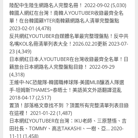
陸配中生陸生網路名人完整名冊！
2022-09-02
(5,030)
韓國人網紅在台灣！南韓人YOUTUBER收錄最齊全名
單！在台韓國籍YTER南韓籍網路名人清單完整盤點
2023-02-01
(4,478)
反共網紅YOUTUBER自媒體名單最完整理盤點！反中共
名嘴KOL名冊清單列表大全！2026.02.20更新
2023-07-
23
(4,349)
日本網紅日本人YOUTUBER在台灣收錄最齊全名單！日
籍旅台日本網路名人完整盤點目錄！
2022-09-29
(4,318)
王維中-NC恐龍隊-韓國職棒球隊-美國MLB釀酒人隊選
手-坦姆斯THAMES=泰晤士！美語英文外語翻譯混亂
2018-04-17
(2,517)
置頂！部落格文章找不到 ？頂置所有完整清單列表目錄
在這裡！
2021-01-22
(1,487)
日本網紅YOUTUBER在台灣：IKU老師、三原慧悟、吉
田社長、TOMMY、高志TAKASHI、一樹、亞…
2020-
11-11
(1,458)