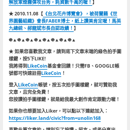
解放軍煙霧彈攻台秀，耗資數千萬的喔！
】
★ 2010.11.08【
《台北花卉博覽會》，被荷蘭籍《世
界園藝組織》會長FABER博士，紙上讚美肯定喔！馬英
九總統、郝龍斌市長自認政績！
】
֍▲֍▲֍▲֍▲֍▲֍▲֍▲֍▲
★ 如果您喜歡我文章，請到底下文章末端的綠色拍手圖
樣鍵，按5下LIKE!
我將得到
LikeCoin
基金會回饋！只需FB、GOOGLE帳
號都可快速註冊
LikeCoin
！
登入
LikeCoin
帳號，按五次拍手圖樣鍵，就可贊助我
文章，且完全免費！
您按讚拍手圖樣鍵，就是給我最大創作肯定跟動力喔！
如果你也想要加入Liker，可以點以下連結加入：
https://liker.land/civic?from=unolin168
喜歡此篇文章的，請別忘了按讚、留言、或者分享出