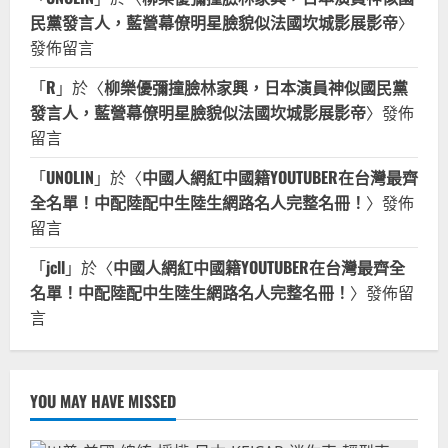
民黨發言人，藍營幕僚明星臉貌似法國坎城影展影帝
〉
發佈留言
「
R
」於〈
柳樂優彌撞臉林家興，日本演員神似國民黨
發言人，藍營幕僚明星臉貌似法國坎城影展影帝
〉發佈
留言
「
UNOLIN
」於〈
中國人網紅中國籍YOUTUBER在台灣最齊
全名單！中配陸配中生陸生網路名人完整名冊！
〉發佈
留言
「
jcll
」於〈
中國人網紅中國籍YOUTUBER在台灣最齊全
名單！中配陸配中生陸生網路名人完整名冊！
〉發佈留
言
YOU MAY HAVE MISSED