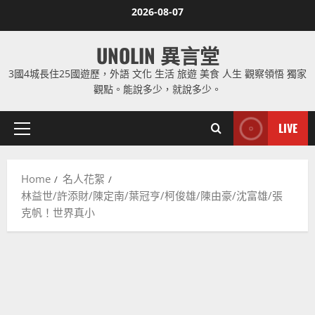
Skip
2026-08-07
to
content
UNOLIN 異言堂
3國4城長住25國遊歷，外語 文化 生活 旅遊 美食 人生 觀察領悟 獨家
觀點。能說多少，就說多少。
LIVE
Primary
Menu
Home
名人花絮
林益世/許添財/陳定南/葉冠亨/柯俊雄/陳由豪/沈富雄/張
克帆！世界真小