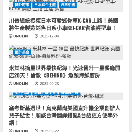
國外時事
日本綜合主題
汽車相關
川普總統授權日本可愛迷你車K-CAR上路！美國
將生產製造銷售日系小車KEI-CAR省油輕型車！
UNOLIN
2025-12-04
國外美食
米其林摘星世界最快紀錄！光速晉升一星餐廳開
店20天！倫敦《BEHIND》魚類海鮮廚房
UNOLIN
2025-09-23
名人花絮
美語外語學習
飛機直升機
塞考斯基過世！烏克蘭裔美國直升機企業創辦人
兒子逝世！順談台灣翻譯錯亂&台語更方便學外
語！
UNOLIN
2025-09-22