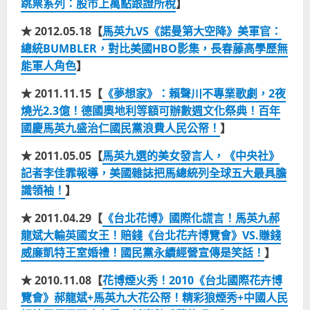
跳票系列：股市上萬點跟證所稅
】
★ 2012.05.18【
馬英九VS《諾曼第大空降》美軍官：
總統BUMBLER，對比美國HBO影集，長春藤高學歷無
能軍人角色
】
★ 2011.11.15【
《夢想家》：賴聲川不專業歌劇，2夜
燒光2.3億！德國奧地利等額可辦數週文化祭典！百年
國慶馬英九盛治仁國民黨浪費人民公帑！
】
★ 2011.05.05【
馬英九選的美女發言人，《中央社》
記者李佳霏報導，美國雜誌把馬總統列全球五大最具膽
識領袖！
】
★ 2011.04.29【
《台北花博》國際化謊言！馬英九郝
龍斌大輸英國女王！賠錢《台北花卉博覽會》VS.賺錢
威廉凱特王室婚禮！國民黨永續經營宣傳是笑話！
】
★ 2010.11.08【
花博煙火秀！2010《台北國際花卉博
覽會》郝龍斌+馬英九大花公帑！精彩狼煙秀+中國人民