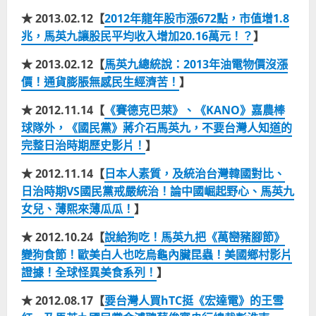
★ 2013.02.12【
2012年龍年股市漲672點，市值增1.8
兆，馬英九讓股民平均收入增加20.16萬元！？
】
★ 2013.02.12【
馬英九總統說：2013年油電物價沒漲
價！通貨膨脹無感民生經濟苦！
】
★ 2012.11.14【
《賽德克巴萊》、《KANO》嘉農棒
球隊外，《國民黨》蔣介石馬英九，不要台灣人知道的
完整日治時期歷史影片！
】
★ 2012.11.14【
日本人素質，及統治台灣韓國對比、
日治時期VS國民黨戒嚴統治！論中國崛起野心、馬英九
女兒、薄熙來薄瓜瓜！
】
★ 2012.10.24【
說給狗吃！馬英九把《萬巒豬腳節》
變狗食節！歐美白人也吃烏龜內臟昆蟲！美國鄉村影片
證據！全球怪異美食系列！
】
★ 2012.08.17【
要台灣人買hTC挺《宏達電》的王雪