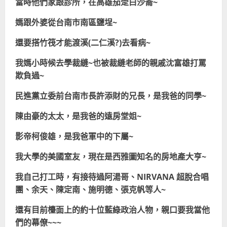
當時他們家跟診所，在高雄茄萣白沙崙~
媽跟外婆從台南市南區鹽埕~
還要搭竹筏才能渡溪(二仁溪?)去看病~
我媽小時候去學裁縫~也被裁縫老師的親戚沈富雄打罵
欺負過~
民進黨立委前台南市長許添財的兄長，是我爸的同學~
陳由豪的太太，是我爸的遠房堂姐~
影帝柯俊雄，是我爸軍中的下屬~
我大學的美國室友，現在是西雅圖知名的房地產大亨~
我自己打工時，有接待過阿湯哥、NIRVANA 超脫合唱
團、余天、陳定南、施明德、張克帆等人~
還有目前檯面上的約十位藍綠政治人物，親口要我當他
們的幕僚~~~