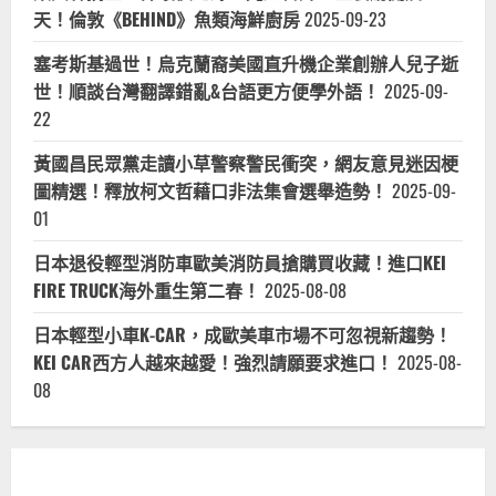
天！倫敦《BEHIND》魚類海鮮廚房
2025-09-23
塞考斯基過世！烏克蘭裔美國直升機企業創辦人兒子逝
世！順談台灣翻譯錯亂&台語更方便學外語！
2025-09-
22
黃國昌民眾黨走讀小草警察警民衝突，網友意見迷因梗
圖精選！釋放柯文哲藉口非法集會選舉造勢！
2025-09-
01
日本退役輕型消防車歐美消防員搶購買收藏！進口KEI
FIRE TRUCK海外重生第二春！
2025-08-08
日本輕型小車K-CAR，成歐美車市場不可忽視新趨勢！
KEI CAR西方人越來越愛！強烈請願要求進口！
2025-08-
08