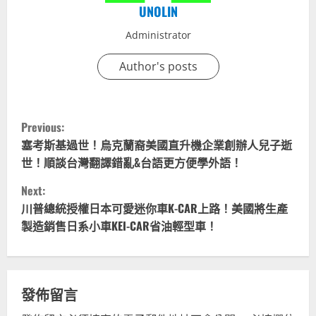
UNOLIN
Administrator
Author's posts
C
Previous:
o
塞考斯基過世！烏克蘭裔美國直升機企業創辦人兒子逝
世！順談台灣翻譯錯亂&台語更方便學外語！
n
Next:
t
川普總統授權日本可愛迷你車K-CAR上路！美國將生產
製造銷售日系小車KEI-CAR省油輕型車！
i
n
u
發佈留言