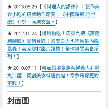
★ 2013.05.29【
《料理人的韻律》：製作美
食小吃的招牌動作節奏！《中國時報-浮世
繪》刊登，原創文章。
】
★ 2012.10.24【
說給狗吃！馬英九把《萬巒
豬腳節》變狗食節！歐美白人也吃烏龜內臟
昆蟲！美國鄉村影片證據！全球怪異美食系
列！
】
★ 2010.07.11【
蕃茄醋漬章魚海鮮義大利墨
魚汁麵！獨創美食料理食譜！章魚哥保羅對
不起！
】
封面圖