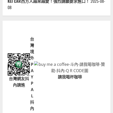
KEI CAR西方人越來越愛！強烈請願要求進口！
2025-08-
08
台
灣
境
外
P
A
Y
請我喝杯咖啡
台灣網友抖
P
內請進
A
L
抖
內