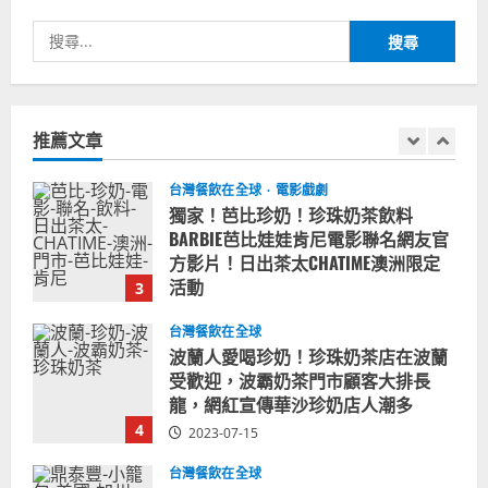
1
搜
尋
台灣餐飲在全球
尚未分類
奧地利人愛喝珍奶、波霸奶茶奧地利
關
愛瘋、珍珠奶茶門市顧客大排長龍
鍵
推薦文章
2024-01-27
字:
2
台灣餐飲在全球
電影戲劇
獨家！芭比珍奶！珍珠奶茶飲料
BARBIE芭比娃娃肯尼電影聯名網友官
方影片！日出茶太CHATIME澳洲限定
活動
3
2023-08-03
台灣餐飲在全球
波蘭人愛喝珍奶！珍珠奶茶店在波蘭
受歡迎，波霸奶茶門市顧客大排長
龍，網紅宣傳華沙珍奶店人潮多
4
2023-07-15
台灣餐飲在全球