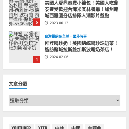
美國人愛鼎泰豐小籠包！美國人吃鼎
泰豐受歡迎台灣米其林餐廳！加州賭
城西雅圖分店排隊人潮影片盤點
5
2023-06-13
台灣餐飲在全球
國外時事
拜登喝珍奶！美國總統喝珍珠奶茶！
造訪賭城拉斯維加斯波霸奶茶店！
2024-02-06
1
台灣餐飲在全球
尚未分類
奧地利人愛喝珍奶、波霸奶茶奧地利
文章分類
愛瘋、珍珠奶茶門市顧客大排長龍
2024-01-27
2
文
章
台灣餐飲在全球
電影戲劇
分
獨家！芭比珍奶！珍珠奶茶飲料
類
BARBIE芭比娃娃肯尼電影聯名網友官
方影片！日出茶太CHATIME澳洲限定
YOUTUBER
YTER
中共
中國
主題曲