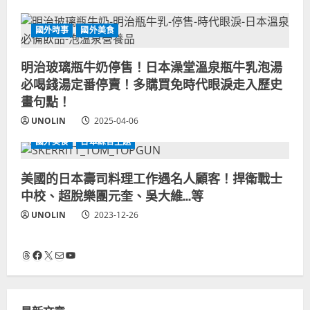
國外時事
國外美食
明治玻璃瓶牛奶停售！日本澡堂溫泉瓶牛乳泡湯
必喝錢湯定番停賣！多購買免時代眼淚走入歷史
畫句點！
UNOLIN
2025-04-06
國外美食
日本綜合主題
美國的日本壽司料理工作遇名人顧客！捍衛戰士
中校、超脫樂團元奎、吳大維…等
UNOLIN
2023-12-26
Threads
Facebook
X
電子郵件
YouTube