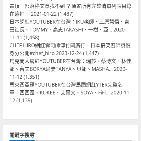
BARBIE芭比娃娃肯尼電影聯名網友官
置頂！部落格文章找不到 ？頂置所有完整清單列表目錄
方影片！日出茶太CHATIME澳洲限定
在這裡！
2021-01-22
(1,487)
活動
3
日本網紅YOUTUBER在台灣：IKU老師、三原慧悟、吉
2023-08-03
田社長、TOMMY、高志TAKASHI、一樹、亞…
2020-
台灣餐飲在全球
11-11
(1,458)
波蘭人愛喝珍奶！珍珠奶茶店在波蘭
CHEF HIRO網紅壽司師傅竹岡廣行，日本搞笑廚師餐廳
受歡迎，波霸奶茶門市顧客大排長
龍，網紅宣傳華沙珍奶店人潮多
身分公開#chef_hiro
2023-12-24
(1,447)
烏克蘭人網紅YOUTUBER在台灣：瑞莎、蔡博文、林佳
4
2023-07-15
娜、台夫BORYA烏妻TANYA、貝娜、MASHA…
2020-
台灣餐飲在全球
11-12
(1,351)
美國人愛鼎泰豐小籠包！美國人吃鼎
馬來西亞籍YOUTUBER在台灣馬國網紅YTER完整名
泰豐受歡迎台灣米其林餐廳！加州賭
單：西西歪、KOKEE、艾爾文、SOYA、FiFi…
2020-11-
城西雅圖分店排隊人潮影片盤點
12
(1,139)
5
2023-06-13
台灣餐飲在全球
國外時事
拜登喝珍奶！美國總統喝珍珠奶茶！
造訪賭城拉斯維加斯波霸奶茶店！
關鍵字搜尋
2024-02-06