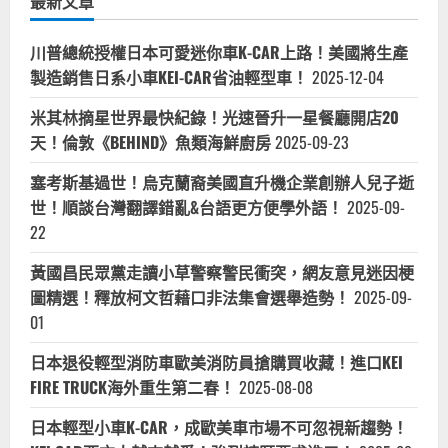
最新文章
川普總統授權日本可愛迷你車K-CAR上路！美國將生產
製造銷售日系小車KEI-CAR省油輕型車！
2025-12-04
米其林摘星世界最快紀錄！光速晉升一星餐廳開店20
天！倫敦《BEHIND》魚類海鮮廚房
2025-09-23
塞考斯基過世！烏克蘭裔美國直升機企業創辦人兒子逝
世！順談台灣翻譯錯亂&台語更方便學外語！
2025-09-
22
黃國昌民眾黨走讀小草警察警民衝突，網友意見迷因梗
圖精選！釋放柯文哲藉口非法集會選舉造勢！
2025-09-
01
日本退役輕型消防車歐美消防員搶購買收藏！進口KEI
FIRE TRUCK海外重生第二春！
2025-08-08
日本輕型小車K-CAR，成歐美車市場不可忽視新趨勢！