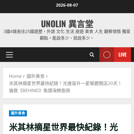
Skip
2026-08-07
to
content
UNOLIN 異言堂
3國4城長住25國遊歷，外語 文化 生活 旅遊 美食 人生 觀察領悟 獨家
觀點。能說多少，就說多少。
LIVE
Primary
Menu
Home
國外美食
米其林摘星世界最快紀錄！光速晉升一星餐廳開店20天！
倫敦《BEHIND》魚類海鮮廚房
國外美食
米其林摘星世界最快紀錄！光