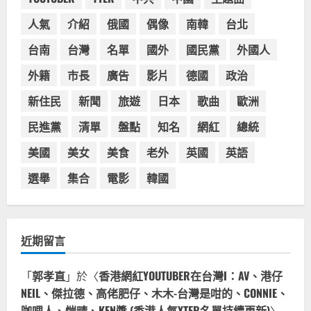
活動
3
人氣
介紹
俄國
偶像
南韓
台北
2023-08-03
台灣餐飲在全球
台南
台灣
名單
國外
國民黨
外國人
波蘭人愛喝珍奶！珍珠奶茶店在波蘭
受歡迎，波霸奶茶門市顧客大排長
外籍
市長
廣告
影片
德國
政治
龍，網紅宣傳華沙珍奶店人潮多
新住民
新聞
旅遊
日本
歌曲
歐洲
4
2023-07-15
民進黨
清單
盤點
知名
網紅
總統
台灣餐飲在全球
美國人愛鼎泰豐小籠包！美國人吃鼎
美國
美女
美食
老外
英國
英語
泰豐受歡迎台灣米其林餐廳！加州賭
城西雅圖分店排隊人潮影片盤點
選舉
集合
電影
韓國
5
2023-06-13
近期留言
「
郭孝直
」於〈
香港網紅YOUTUBER在台灣I：AV、港仔
NEIL、傑拉德、高佬肥仔、木木-台灣是咁的、CONNIE、
咖哩人、愷晴、KEN醬 (香港人氣YTER名單持續更新)
〉