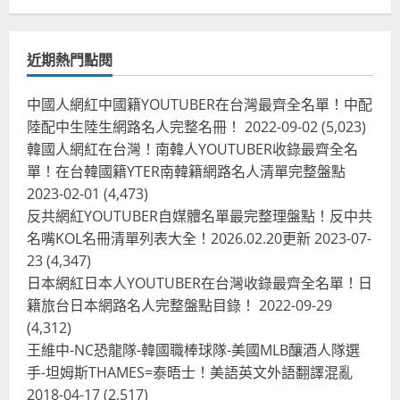
近期熱門點閱
中國人網紅中國籍YOUTUBER在台灣最齊全名單！中配
陸配中生陸生網路名人完整名冊！
2022-09-02
(5,023)
韓國人網紅在台灣！南韓人YOUTUBER收錄最齊全名
單！在台韓國籍YTER南韓籍網路名人清單完整盤點
2023-02-01
(4,473)
反共網紅YOUTUBER自媒體名單最完整理盤點！反中共
名嘴KOL名冊清單列表大全！2026.02.20更新
2023-07-
23
(4,347)
台灣餐飲在全球
尚未分類
日本網紅日本人YOUTUBER在台灣收錄最齊全名單！日
奧地利人愛喝珍奶、波霸奶茶奧地利
籍旅台日本網路名人完整盤點目錄！
2022-09-29
愛瘋、珍珠奶茶門市顧客大排長龍
(4,312)
2024-01-27
2
王維中-NC恐龍隊-韓國職棒球隊-美國MLB釀酒人隊選
手-坦姆斯THAMES=泰晤士！美語英文外語翻譯混亂
台灣餐飲在全球
電影戲劇
2018-04-17
(2,517)
獨家！芭比珍奶！珍珠奶茶飲料