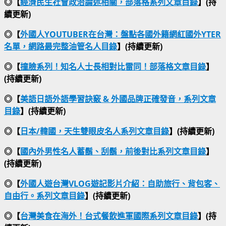
◎【
經濟民生社會政治論述相關，部落格系列文章目錄
】(持
續更新)
◎【
外國人YOUTUBER在台灣：盤點各國外籍網紅國外YTER
名單，網路最完整油管名人目錄
】(持續更新)
◎【
撞臉系列！知名人士長相對比雷同！部落格文章目錄
】
(持續更新)
◎【
美語日語外語學習訣竅 & 外國品牌正確發音，系列文章
目錄
】(持續更新)
◎【
日本/韓國，天生雙眼皮名人系列文章目錄
】(持續更新)
◎【
國內外男性名人蓄鬍、刮鬍，前後對比系列文章目錄
】
(持續更新)
◎【
外國人遊台灣VLOG遊記影片介紹：自助旅行、背包客、
自由行。系列文章目錄
】(持續更新)
◎【
台灣美食在海外！台式餐飲進軍國際系列文章目錄
】(持