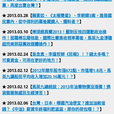
黨，再度出賣台灣？
】
★ 2013.03.28【
賴素如、《太極雙星》、李朝卿3案，誰是國
民黨內，從中得利的幕後藏鏡人、爆料者？
】
★ 2013.03.10【
棒球經典賽2013！壓制反核四運動政治操
作！挺職棒忘廢核能，國際比賽高收視率幕後，馬英九金溥聰
超完美邪惡黨政媒體操作！
】
★ 2013.02.24【
吳念真、李遠哲辦《民報》！？錢太多嗎？
可貴資金，可用在更好的地方！
】
★ 2013.02.12【
2012年龍年股市漲672點，市值增1.8兆，馬
英九讓股民平均收入增加20.16萬元！？
】
★ 2013.02.12【
馬英九總統說：2013年油電物價沒漲價！通
貨膨脹無感民生經濟苦！
】
★ 2013.02.06【
台灣、日本，哪國汽油便宜？誰加油較省
錢？《中油》薪資年終福利肥滋滋，那你的荷包哩！？
】