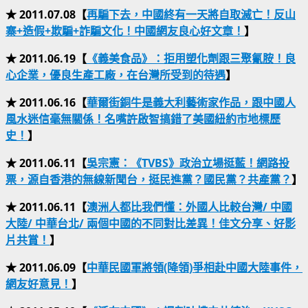
★ 2011.07.08【
再騙下去，中國終有一天將自取滅亡！反山
寨+造假+欺騙+詐騙文化！中國網友良心好文章！
】
★ 2011.06.19【
《義美食品》：拒用塑化劑跟三聚氰胺！良
心企業，優良生產工廠，在台灣所受到的待遇
】
★ 2011.06.16【
華爾街銅牛是義大利藝術家作品，跟中國人
風水迷信毫無關係！名嘴許啟智搞錯了美國紐約市地標歷
史！
】
★ 2011.06.11【
吳宗憲：《TVBS》政治立場挺藍！網路投
票，源自香港的無線新聞台，挺民進黨？國民黨？共產黨？
】
★ 2011.06.11【
澳洲人都比我們懂：外國人比較台灣/ 中國
大陸/ 中華台北/ 兩個中國的不同對比差異！佳文分享、好影
片共賞！
】
★ 2011.06.09【
中華民國軍將領(降領)爭相赴中國大陸事件，
網友好意見！
】