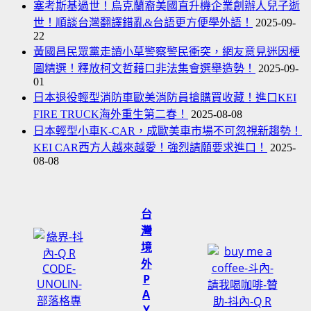
塞考斯基過世！烏克蘭裔美國直升機企業創辦人兒子逝
世！順談台灣翻譯錯亂&台語更方便學外語！
2025-09-
22
黃國昌民眾黨走讀小草警察警民衝突，網友意見迷因梗
圖精選！釋放柯文哲藉口非法集會選舉造勢！
2025-09-
01
日本退役輕型消防車歐美消防員搶購買收藏！進口KEI
FIRE TRUCK海外重生第二春！
2025-08-08
日本輕型小車K-CAR，成歐美車市場不可忽視新趨勢！
KEI CAR西方人越來越愛！強烈請願要求進口！
2025-
08-08
台
灣
境
外
P
A
Y