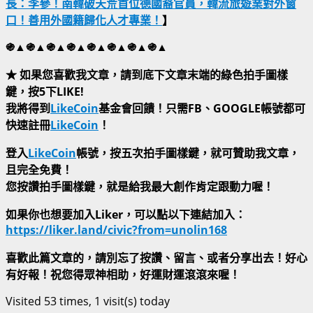
長：李參！南韓破天荒首位德國裔官員，韓流旅遊業對外窗
口！善用外國籍歸化人才專業！
】
֍▲֍▲֍▲֍▲֍▲֍▲֍▲֍▲
★ 如果您喜歡我文章，請到底下文章末端的綠色拍手圖樣
鍵，按5下LIKE!
我將得到
LikeCoin
基金會回饋！只需FB、GOOGLE帳號都可
快速註冊
LikeCoin
！
登入
LikeCoin
帳號，按五次拍手圖樣鍵，就可贊助我文章，
且完全免費！
您按讚拍手圖樣鍵，就是給我最大創作肯定跟動力喔！
如果你也想要加入Liker，可以點以下連結加入：
https://liker.land/civic?from=unolin168
喜歡此篇文章的，請別忘了按讚、留言、或者分享出去！好心
有好報！祝您得眾神相助，好運財運滾滾來喔！
Visited 53 times, 1 visit(s) today