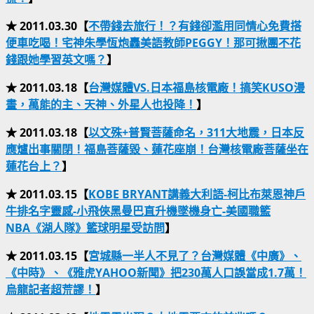
★ 2011.03.30【
不帶錢去旅行！？有錢卻濫用同情心免費搭
便車吃喝！宅神朱學恆炮轟美語教師PEGGY！那可揪團不花
錢跟她學習英文嗎？
】
★ 2011.03.18【
台灣媒體VS.日本福島核電廠！搞笑KUSO漫
畫，萬能的主、天神、外星人也投降！
】
★ 2011.03.18【
以文殊+普賢菩薩命名，311大地震，日本反
應爐出事關閉！福島菩薩毀、蓮花座崩！台灣核電廠菩薩坐在
蓮花台上？
】
★ 2011.03.15【
KOBE BRYANT講義大利語-柯比布萊恩神戶
牛排名字靈感-小飛俠黑曼巴直升機墜機身亡-美國職籃
NBA《湖人隊》籃球明星受訪問
】
★ 2011.03.15【
宮城縣一半人不見了？台灣媒體《中廣》、
《中時》、《雅虎YAHOO新聞》把230萬人口誤當成1.7萬！
烏龍記者超荒謬！
】