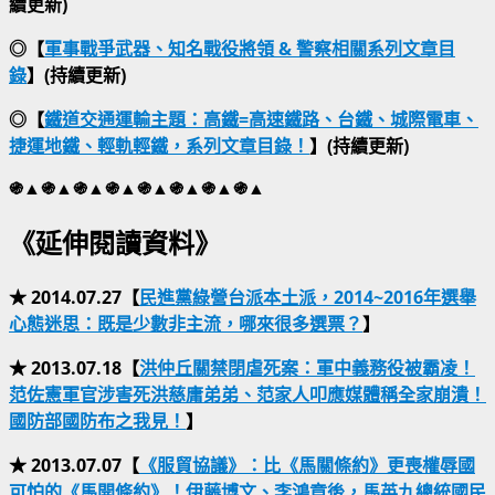
續更新)
◎【
軍事戰爭武器、知名戰役將領 & 警察相關系列文章目
錄
】(持續更新)
◎【
鐵道交通運輸主題：高鐵=高速鐵路、台鐵、城際電車、
捷運地鐵、輕軌輕鐵，系列文章目錄！
】(持續更新)
֍▲֍▲֍▲֍▲֍▲֍▲֍▲֍▲
《延伸閱讀資料》
★ 2014.07.27【
民進黨綠營台派本土派，2014~2016年選舉
心態迷思：既是少數非主流，哪來很多選票？
】
★ 2013.07.18【
洪仲丘關禁閉虐死案：軍中義務役被霸凌！
范佐憲軍官涉害死洪慈庸弟弟、范家人叩應媒體稱全家崩潰！
國防部國防布之我見！
】
★ 2013.07.07【
《服貿協議》：比《馬關條約》更喪權辱國
可怕的《馬開條約》！伊藤博文、李鴻章後，馬英九總統國民