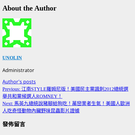
About the Author
UNOLIN
Administrator
Author's posts
Continue
Previous:
江南STYLE羅姆尼版！美國民主黨諷刺2012總統選
Reading
舉共和黨候選人ROMNEY！
Next:
馬英九總統說豬腳給狗吃！萬巒業者生氣！美國人歐洲
人吃奇怪動物內臟野味昆蟲影片證據
發佈留言