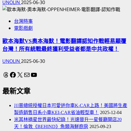
UNOLIN
2025-06-30
台灣時事
電影戲劇
歐本海默VS奧本海默！電影翻譯認知作戰輕易顛覆
台灣！所有統戰最終獲利受益者都是中共政權！
UNOLIN
2025-06-30
Threads
Facebook
X
電子郵件
YouTube
最新文章
川普總統授權日本可愛迷你車K-CAR上路！美國將生產
製造銷售日系小車KEI-CAR省油輕型車！
2025-12-04
米其林摘星世界最快紀錄！光速晉升一星餐廳開店20
天！倫敦《BEHIND》魚類海鮮廚房
2025-09-23