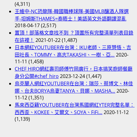
(4,311)
王維中-NC恐龍隊-韓國職棒球隊-美國MLB釀酒人隊選
手-坦姆斯THAMES=泰晤士！美語英文外語翻譯混亂
2018-04-17
(2,517)
置頂！部落格文章找不到 ？頂置所有完整清單列表目錄
在這裡！
2021-01-22
(1,487)
日本網紅YOUTUBER在台灣：IKU老師、三原慧悟、吉
田社長、TOMMY、高志TAKASHI、一樹、亞…
2020-
11-11
(1,458)
CHEF HIRO網紅壽司師傅竹岡廣行，日本搞笑廚師餐廳
身分公開#chef_hiro
2023-12-24
(1,447)
烏克蘭人網紅YOUTUBER在台灣：瑞莎、蔡博文、林佳
娜、台夫BORYA烏妻TANYA、貝娜、MASHA…
2020-
11-12
(1,351)
馬來西亞籍YOUTUBER在台灣馬國網紅YTER完整名單：
西西歪、KOKEE、艾爾文、SOYA、FiFi…
2020-11-12
(1,139)