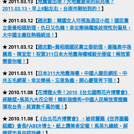
★ 2011.03.13【
地震雲出現？大地震要來的前兆嗎？
2011.03.13，早上8點左右，台南市剛拍到的！
】
★ 2011.03.12【
趙志勳：韓國女人可視為酒店小姐！國民黨
立委黃昭順助理，仇日又仇韓！幸災樂禍種族歧視性別偏見，
大中國主義狂熱極統派！
】
★ 2011.03.12【
趙志勳=黃昭順國民黨立委助理、基隆高中孫
晨恩、陳宜宏！祝賀311日本大地震海嘯喊殺光倭寇！解放軍
需要你喔！
】
★ 2011.03.11【
日本311大地震海嘯，中國人酸民網民、中
共五毛網軍，幸災樂禍、忘恩負義、開心慶賀秀下限！
】
★ 2010.11.08【
花博煙火秀！2010《台北國際花卉博覽會》
郝龍斌+馬英九大花公帑！精彩狼煙秀+中國人民解放軍煙霧
彈攻台秀，耗資數千萬的喔！
】
★ 2010.11.08【
《台北花卉博覽會》，被荷蘭籍《世界園藝
組織》會長FABER博士，紙上讚美肯定喔！馬英九總統、郝
龍斌市長自認政績！
】