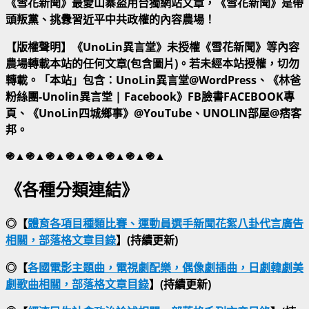
《雪花新聞》最愛山寨盜用台獨網站文章，《雪花新聞》是帶
頭叛黨、挑釁習近平中共政權的內容農場！
【版權聲明】《UnoLin異言堂》未授權《雪花新聞》等內容
農場轉載本站的任何文章(包含圖片)。若未經本站授權，切勿
轉載。「本站」包含：UnoLin異言堂@WordPress、《林爸
粉絲團-Unolin異言堂 | Facebook》FB臉書FACEBOOK專
頁、《UnoLin四城鄉事》@YouTube、UNOLIN部屋@痞客
邦。
֍▲֍▲֍▲֍▲֍▲֍▲֍▲֍▲
《各種分類連結》
◎【
體育各項目種類比賽、運動員選手新聞花絮八卦代言廣告
相關，部落格文章目錄
】(持續更新)
◎【
各國電影主題曲，電視劇配樂，偶像劇插曲，日劇韓劇美
劇歌曲相關，部落格文章目錄
】(持續更新)