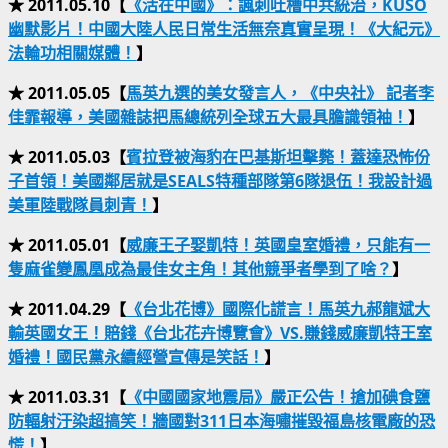
★ 2011.05.10【
《活在中國》：諷刺吐槽中共統治，KUSO
幽默影片！中國大陸人民日常生活無奈真實呈現！《大紀元》
法輪功相關媒體！
】
★ 2011.05.05【
馬英九選的美女發言人，《中央社》 記者李
佳霏報導，美國雜誌把馬總統列全球五大最具膽識領袖！
】
★ 2011.05.03【
賓拉登被海豹在巴基斯坦擊斃！蓋達恐怖份
子首領！美國鄰居就是SEALS特種部隊第6隊退伍！我設計過
美軍陸戰隊員刺青！
】
★ 2011.05.01【
威廉王子娶凱特！英國皇室婚禮，只能有一
隻麻雀變鳳凰成為最佳女主角！其他競爭者學到了啥？
】
★ 2011.04.29【
《台北花博》國際化謊言！馬英九郝龍斌大
輸英國女王！賠錢《台北花卉博覽會》VS.賺錢威廉凱特王室
婚禮！國民黨永續經營宣傳是笑話！
】
★ 2011.03.31【
《中國國家地震局》嚴正公告！搶加碘食鹽
防輻射汙染超搞笑！牆國對311日本海嘯摧毀福島核電廠的恐
慌！
】