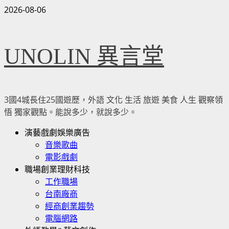
Skip
2026-08-06
to
content
UNOLIN 異言堂
3國4城長住25國遊歷，外語 文化 生活 旅遊 美食 人生 觀察領
悟 獨家觀點。能說多少，就說多少。
Primary
演藝戲劇娛樂廣告
Menu
音樂歌曲
電影戲劇
職場創業理財科技
工作職場
台南廠商
經商創業趨勢
電腦網路