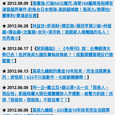
★ 2012.08.09【
張鳳強-打破ADIZ魔咒-海軍168艦隊長指揮官
演習越界事件-釣魚台日本領海-演訓越域案！馬英九/高華柱/
蘭寧利/費鴻波反應
】
★ 2012.06.28【
林益世+許添財+陳定南+葉冠亨葉少爺+柯俊
雄+陳由豪+沈富雄+余天+張克帆！我跟家人接觸過的名人！
世界真小
】
★ 2012.06.17【《
財訊雜誌》、《今周刊》說：台灣經濟大
勢已去！批評馬英九國民黨執政無能？！挺藍媒體窩裡反打臉
藍營？
】
★ 2012.06.13【
馬英九總統的黃金10年政見，完全沒跳票系
列：奇怪耶！633不只是數字，也是劉姍姍啊！
】
★ 2012.06.08【
柯一正+戴立忍+駱以軍+北一女「我是人，
我反核」凱達格蘭大道社運團體排人字運動，被警方約談！改
排「我是狗，我挺核」不就沒事了？
】
★ 2012.06.08【
馬英九總統，633黃金10年政見完全沒跳票