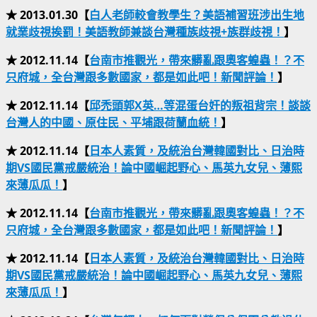
★ 2013.01.30【
白人老師較會教學生？美語補習班涉出生地
就業歧視挨罰！美語教師兼談台灣種族歧視+族群歧視！
】
★ 2012.11.14【
台南市推觀光，帶來髒亂跟奧客蝗蟲！？不
只府城，全台灣跟多數國家，都是如此吧！新聞評論！
】
★ 2012.11.14【
邱禿頭郭X英…等混蛋台奸的叛祖背宗！談談
台灣人的中國、原住民、平埔跟荷蘭血統！
】
★ 2012.11.14【
日本人素質，及統治台灣韓國對比、日治時
期VS國民黨戒嚴統治！論中國崛起野心、馬英九女兒、薄熙
來薄瓜瓜！
】
★ 2012.11.14【
台南市推觀光，帶來髒亂跟奧客蝗蟲！？不
只府城，全台灣跟多數國家，都是如此吧！新聞評論！
】
★ 2012.11.14【
日本人素質，及統治台灣韓國對比、日治時
期VS國民黨戒嚴統治！論中國崛起野心、馬英九女兒、薄熙
來薄瓜瓜！
】