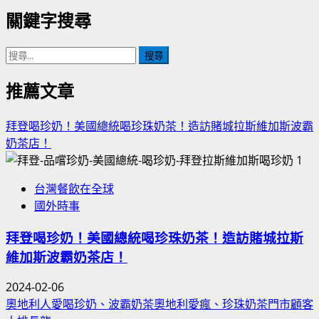
關鍵字搜尋
搜
尋
關
推薦文章
鍵
字:
拜登喝珍奶！美國總統喝珍珠奶茶！造訪賭城拉斯維加斯波霸
奶茶店！
1
台灣餐飲在全球
國外時事
拜登喝珍奶！美國總統喝珍珠奶茶！造訪賭城拉斯
維加斯波霸奶茶店！
2024-02-06
奧地利人愛喝珍奶、波霸奶茶奧地利愛瘋、珍珠奶茶門市顧客