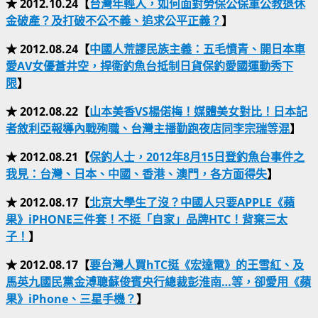
★ 2012.10.24【
台灣年輕人，如何面對勞保公保軍公教退休
金破產？及打破不公不義、追求公平正義？
】
★ 2012.08.24【
中國人荒謬民族主義：五毛憤青、開日本車
愛AV女優蒼井空，捍衛釣魚台抵制日貨保釣愛國運動秀下
限
】
★ 2012.08.22【
山本美香VS楊偌梅！媒體美女對比！日本記
者敘利亞報導內戰殉職、台灣主播勤跑夜店同李宗瑞等混
】
★ 2012.08.21【
保釣人士，2012年8月15日登釣魚台事件之
我見：台灣、日本、中國、香港、澳門，各方面得失
】
★ 2012.08.17【
北京大學生了沒？中國人只要APPLE《蘋
果》iPHONE三件套！不挺「自家」品牌HTC！背棄三太
子！
】
★ 2012.08.17【
要台灣人買hTC挺《宏達電》的王雪紅、及
馬英九國民黨金溥聰蘇俊賓央行總裁彭淮南…等，卻愛用《蘋
果》iPhone、三星手機？
】