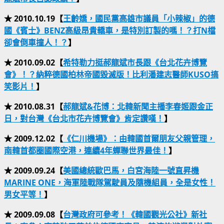
★ 2010.10.19【
王齡嬌，國民黨高雄市議員「小辣椒」的德
國《賓士》BENZ高級昂貴轎車，是特別訂製的嗎！？打N檔
卻會倒車撞人！？
】
★ 2010.09.02【
希特勒力挺郝龍斌市長跟《台北花卉博覽
會》！？納粹德國柏林帝國毀滅版！比利潘建志醫師KUSO搞
笑影片！
】
★ 2010.08.31【
郝龍斌&花博：北韓新聞主播李春姬跟金正
日，對台灣《台北市花卉博覽會》肯定讚嘆！
】
★ 2009.12.02【
《仁川機場》：由韓國首爾朋友父親管理，
南韓首都圈國際空港，連續4年蟬聯世界最佳！
】
★ 2009.09.24【
美國總統歐巴馬，白宮海陸一號直昇機
MARINE ONE，海軍陸戰隊駕駛員及隨機組員，全是女性！
男女平等！
】
★ 2009.09.08【
台灣政府可參考！《韓國觀光公社》新社