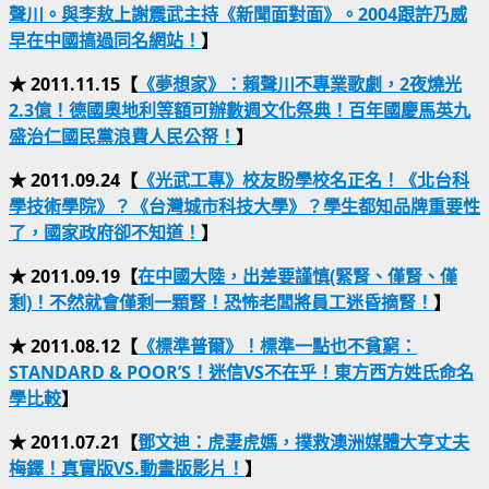
聲川。與李敖上謝震武主持《新聞面對面》。2004跟許乃威
早在中國搞過同名網站！
】
★ 2011.11.15【
《夢想家》：賴聲川不專業歌劇，2夜燒光
2.3億！德國奧地利等額可辦數週文化祭典！百年國慶馬英九
盛治仁國民黨浪費人民公帑！
】
★ 2011.09.24【
《光武工專》校友盼學校名正名！《北台科
學技術學院》？《台灣城市科技大學》？學生都知品牌重要性
了，國家政府卻不知道！
】
★ 2011.09.19【
在中國大陸，出差要謹慎(緊腎、僅腎、僅
剩)！不然就會僅剩一顆腎！恐怖老闆將員工迷昏摘腎！
】
★ 2011.08.12【
《標準普爾》！標準一點也不貧窮：
STANDARD & POOR’S！迷信VS不在乎！東方西方姓氏命名
學比較
】
★ 2011.07.21【
鄧文迪：虎妻虎媽，撲救澳洲媒體大亨丈夫
梅鐸！真實版VS.動畫版影片！
】