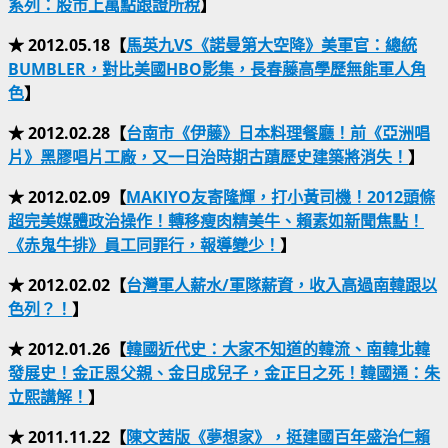
系列：股市上萬點跟證所稅
】
★ 2012.05.18【
馬英九VS《諾曼第大空降》美軍官：總統
BUMBLER，對比美國HBO影集，長春藤高學歷無能軍人角
色
】
★ 2012.02.28【
台南市《伊藤》日本料理餐廳！前《亞洲唱
片》黑膠唱片工廠，又一日治時期古蹟歷史建築將消失！
】
★ 2012.02.09【
MAKIYO友寄隆輝，打小黃司機！2012頭條
超完美媒體政治操作！轉移瘦肉精美牛、賴素如新聞焦點！
《赤鬼牛排》員工同罪行，報導變少！
】
★ 2012.02.02【
台灣軍人薪水/軍隊薪資，收入高過南韓跟以
色列？！
】
★ 2012.01.26【
韓國近代史：大家不知道的韓流、南韓北韓
發展史！金正恩父親、金日成兒子，金正日之死！韓國通：朱
立熙講解！
】
★ 2011.11.22【
陳文茜版《夢想家》，挺建國百年盛治仁賴