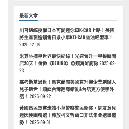
最新文章
川普總統授權日本可愛迷你車K-CAR上路！美國
將生產製造銷售日系小車KEI-CAR省油輕型車！
2025-12-04
米其林摘星世界最快紀錄！光速晉升一星餐廳開
店20天！倫敦《BEHIND》魚類海鮮廚房
2025-09-
23
塞考斯基過世！烏克蘭裔美國直升機企業創辦人
兒子逝世！順談台灣翻譯錯亂&台語更方便學外
語！
2025-09-22
黃國昌民眾黨走讀小草警察警民衝突，網友意見
迷因梗圖精選！釋放柯文哲藉口非法集會選舉造
勢！
2025-09-01