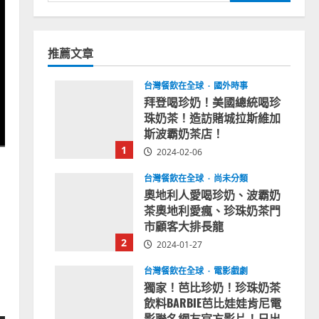
尋
關
鍵
推薦文章
字:
台灣餐飲在全球
國外時事
拜登喝珍奶！美國總統喝珍
珠奶茶！造訪賭城拉斯維加
斯波霸奶茶店！
1
2024-02-06
台灣餐飲在全球
尚未分類
奧地利人愛喝珍奶、波霸奶
茶奧地利愛瘋、珍珠奶茶門
市顧客大排長龍
2
2024-01-27
台灣餐飲在全球
電影戲劇
獨家！芭比珍奶！珍珠奶茶
飲料BARBIE芭比娃娃肯尼電
影聯名網友官方影片！日出