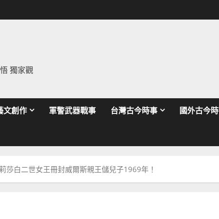
領悟 獨家觀
藝文創作
軍警武器戰事
台灣古今時事
國外古今時
莉莎白二世女王冊封威爾斯親王儲兒子1969年！