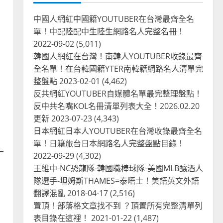
中國人網紅中國籍YOUTUBER在台灣最齊全名
單！中配陸配中生陸生網路名人完整名冊！
2022-09-02
(5,011)
韓國人網紅在台灣！南韓人YOUTUBER收錄最齊
、
全名單！在台韓國籍YTER南韓籍網路名人清單完
整盤點
2023-02-01
(4,462)
反共網紅YOUTUBER自媒體名單最完整理盤點！
反中共名嘴KOL名冊清單列表大全！2026.02.20
更新
2023-07-23
(4,343)
日本網紅日本人YOUTUBER在台灣收錄最齊全名
單！日籍旅台日本網路名人完整盤點目錄！
2022-09-29
(4,302)
王維中-NC恐龍隊-韓國職棒球隊-美國MLB釀酒人
隊選手-坦姆斯THAMES=泰晤士！美語英文外語
翻譯混亂
2018-04-17
(2,516)
置頂！部落格文章找不到 ？頂置所有完整清單列
表目錄在這裡！
2021-01-22
(1,487)