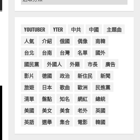
章
分
類
YOUTUBER
YTER
中共
中國
主題曲
人氣
介紹
俄國
偶像
南韓
台北
台南
台灣
名單
國外
國民黨
外國人
外籍
市長
廣告
影片
德國
政治
新住民
新聞
旅遊
日本
歌曲
歐洲
民進黨
清單
盤點
知名
網紅
總統
美國
美女
美食
老外
英國
英語
選舉
集合
電影
韓國