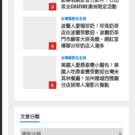
茶太CHATIME澳洲限定活動
3
2023-08-03
台灣餐飲在全球
波蘭人愛喝珍奶！珍珠奶茶
店在波蘭受歡迎，波霸奶茶
門市顧客大排長龍，網紅宣
傳華沙珍奶店人潮多
4
2023-07-15
台灣餐飲在全球
美國人愛鼎泰豐小籠包！美
國人吃鼎泰豐受歡迎台灣米
其林餐廳！加州賭城西雅圖
分店排隊人潮影片盤點
5
2023-06-13
文章分類
文