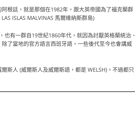
阿根廷，就是那個在1982年，跟大英帝國為了福克蘭群
AS ISLAS MALVINAS 馬爾維納斯群島)
UBUT )，也有一群自19世紀1860年代，就因為討厭英格蘭統治
，除了當地的官方語言西班牙語，一些後代至今也會講威
斯人 (威爾斯人及威爾斯語，都是 WELSH)。不過都只