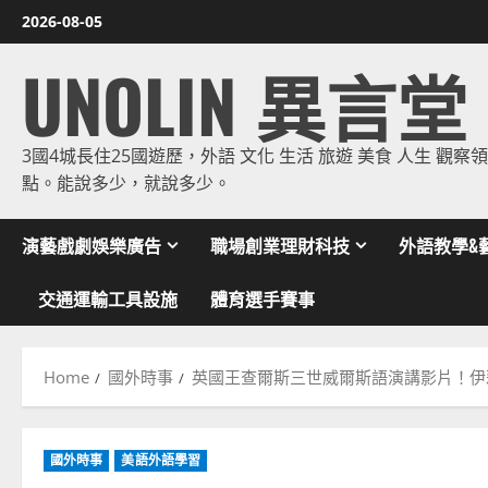
Skip
2026-08-05
to
UNOLIN 異言堂
content
3國4城長住25國遊歷，外語 文化 生活 旅遊 美食 人生 觀察
點。能說多少，就說多少。
演藝戲劇娛樂廣告
職場創業理財科技
外語教學&
交通運輸工具設施
體育選手賽事
Home
國外時事
英國王查爾斯三世威爾斯語演講影片！伊
國外時事
美語外語學習