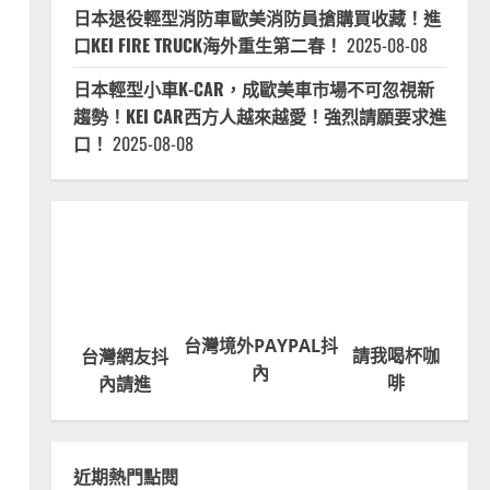
日本退役輕型消防車歐美消防員搶購買收藏！進
口KEI FIRE TRUCK海外重生第二春！
2025-08-08
日本輕型小車K-CAR，成歐美車市場不可忽視新
趨勢！KEI CAR西方人越來越愛！強烈請願要求進
口！
2025-08-08
台灣境外PAYPAL抖
請我喝杯咖
台灣網友抖
內
啡
內請進
近期熱門點閱