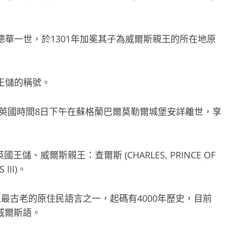
，就是愛德華一世，於1301年加冕其子為威爾斯親王的所在地原
王儲的稱號。
 II）於英國時間8日下午在蘇格蘭巴爾莫勒爾城堡安詳離世，享
、威爾斯親王：查爾斯 (CHARLES, PRINCE OF
III)。
倫半島上最古老的原住民語言之一，起碼有4000年歷史，目前
的威爾斯語。