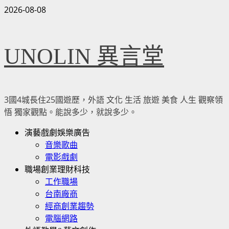
Skip
2026-08-08
to
content
UNOLIN 異言堂
3國4城長住25國遊歷，外語 文化 生活 旅遊 美食 人生 觀察領
悟 獨家觀點。能說多少，就說多少。
Primary
演藝戲劇娛樂廣告
Menu
音樂歌曲
電影戲劇
職場創業理財科技
工作職場
台南廠商
經商創業趨勢
電腦網路