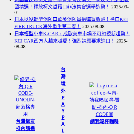
圖精選！釋放柯文哲藉口非法集會選舉造勢！
2025-09-
01
日本退役輕型消防車歐美消防員搶購買收藏！進口KEI
FIRE TRUCK海外重生第二春！
2025-08-08
日本輕型小車K-CAR，成歐美車市場不可忽視新趨勢！
KEI CAR西方人越來越愛！強烈請願要求進口！
2025-
08-08
台
灣
境
外
P
A
Y
P
台灣網友
請我喝杯咖啡
A
抖內請進
L