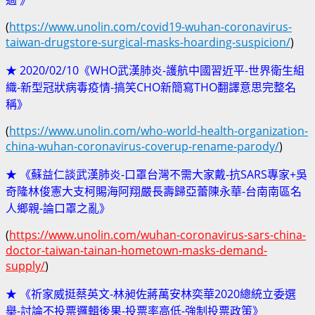
(
https://www.unolin.com/covid19-wuhan-coronavirus-
taiwan-drugstore-surgical-masks-hoarding-suspicion/
)
★ 2020/02/10《WHO武漢肺炎-護航中國習近平-世界衛生組
織-新型冠狀病毒疫情-搞笑CHO新簡寫THO翻譯意思完整名
稱》
(
https://www.unolin.com/who-world-health-organization-
china-wuhan-coronavirus-coverup-rename-parody/
)
★ 《蘇益仁談武漢肺炎-口罩台灣不需大家戴-抗SARS專家+吳
奇隆林俊憲大支柯賜海阿翔嚴長壽歸亞蕾陳永華-台南南區名
人鄉親-論口罩之亂
》
(
https://www.unolin.com/wuhan-coronavirus-sars-china-
doctor-taiwan-tainan-hometown-masks-demand-
supply/
)
★ 《祈家威挺蔡英文-林昶佐蔣萬安林奕華2020總統立委選
舉-討論不投票邏輯後果-投票率高低-強制投票政策》