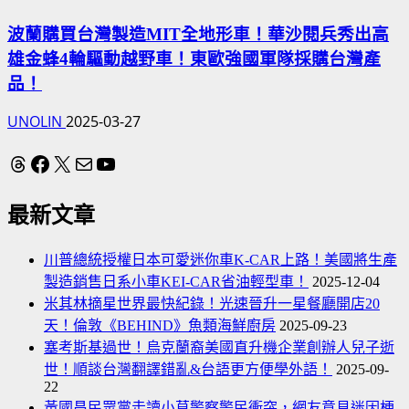
波蘭購買台灣製造MIT全地形車！華沙閱兵秀出高
雄金蜂4輪驅動越野車！東歐強國軍隊採購台灣產
品！
UNOLIN
2025-03-27
Threads
Facebook
X
電子郵件
YouTube
最新文章
川普總統授權日本可愛迷你車K-CAR上路！美國將生產
製造銷售日系小車KEI-CAR省油輕型車！
2025-12-04
米其林摘星世界最快紀錄！光速晉升一星餐廳開店20
天！倫敦《BEHIND》魚類海鮮廚房
2025-09-23
塞考斯基過世！烏克蘭裔美國直升機企業創辦人兒子逝
世！順談台灣翻譯錯亂&台語更方便學外語！
2025-09-
22
黃國昌民眾黨走讀小草警察警民衝突，網友意見迷因梗