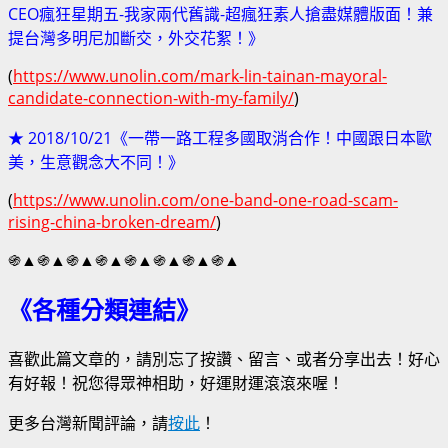
CEO瘋狂星期五-我家兩代舊識-超瘋狂素人搶盡媒體版面！兼
提台灣多明尼加斷交，外交花絮！》
(
https://www.unolin.com/mark-lin-tainan-mayoral-
candidate-connection-with-my-family/
)
★ 2018/10/21《一帶一路工程多國取消合作！中國跟日本歐
美，生意觀念大不同！》
(
https://www.unolin.com/one-band-one-road-scam-
rising-china-broken-dream/
)
֍▲֍▲֍▲֍▲֍▲֍▲֍▲֍▲
《各種分類連結》
喜歡此篇文章的，請別忘了按讚、留言、或者分享出去！好心
有好報！祝您得眾神相助，好運財運滾滾來喔！
更多台灣新聞評論，請
按此
！