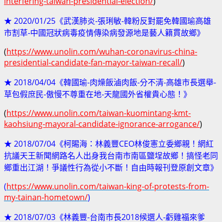
interfering-taiwan-presidential-election/
)
★ 2020/01/25《武漢肺炎-張琍敏-韓粉反對罷免韓國瑜高雄
市割草-中國冠狀病毒疫情傳染病發源地是藝人籍貫故鄉》
(
https://www.unolin.com/wuhan-coronavirus-china-
presidential-candidate-fan-mayor-taiwan-recall/
)
★ 2018/04/04《韓國瑜-肉燥飯滷肉飯-分不清-高雄市長選舉-
草包假庶民-傲慢不尊重在地-天龍國外省權貴心態！》
(
https://www.unolin.com/taiwan-kuomintang-kmt-
kaohsiung-mayoral-candidate-ignorance-arrogance/
)
★ 2018/07/04《柯賜海：林義豐CEO林俊憲立委鄉親！網紅
抗議天王新聞網路名人出身我台南市南區鹽埕故鄉！搞怪老同
鄉重出江湖！爭議性行為從小不斷！自由時報刊登原創文章》
(
https://www.unolin.com/taiwan-king-of-protests-from-
my-tainan-hometown/
)
★ 2018/07/03《林義豐-台南市長2018候選人-虧雞福來爹