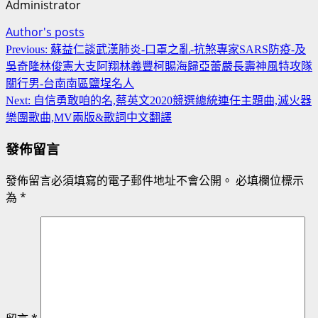
Administrator
Author's posts
Continue
Previous:
蘇益仁談武漢肺炎-口罩之亂-抗煞專家SARS防疫-及
Reading
吳奇隆林俊憲大支阿翔林義豐柯賜海歸亞蕾嚴長壽神風特攻隊
關行男-台南南區鹽埕名人
Next:
自信勇敢咱的名,蔡英文2020競選總統連任主題曲,滅火器
樂團歌曲,MV兩版&歌詞中文翻譯
發佈留言
發佈留言必須填寫的電子郵件地址不會公開。
必填欄位標示
為
*