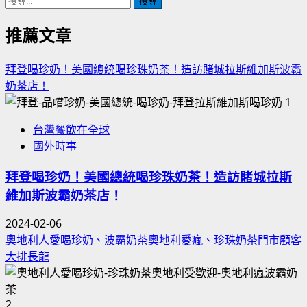
搜
尋
關
推薦文章
鍵
字:
拜登喝珍奶！美國總統喝珍珠奶茶！造訪賭城拉斯維加斯波霸
奶茶店！
1
台灣餐飲在全球
國外時事
拜登喝珍奶！美國總統喝珍珠奶茶！造訪賭城拉斯
維加斯波霸奶茶店！
2024-02-06
奧地利人愛喝珍奶、波霸奶茶奧地利愛瘋、珍珠奶茶門市顧客
大排長龍
2