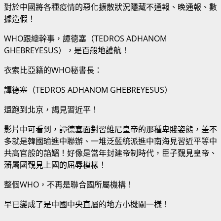
對於中國將各種疫情的惡化擴散狀況隱藏不通報、晚通報、數
據造假！
WHO跟總幹事，譚德塞（TEDROS ADHANOM
GHEBREYESUS），是百般地護航！
衣索比亞籍的WHO秘書長：
譚德塞（TEDROS ADHANOM GHEBREYESUS）
還跑到北京，謁見習近平！
影片中可看到，譚德塞面對習維尼皇帝的那種卑賤姿態，差不
多就是韓國瑜進中聯辦、一堆泛藍統派進中南海見習近平等中
共高官般的諂媚！好像是當年封建帝制時代，臣子覲見皇帝、
藩屬國覲見上國的屈辱模樣！
整個WHO，不再是聯合國所屬機構！
早已變成了是中國中央直屬的地方小機關一樣！