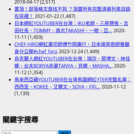
2018-04-17
(2,517)
置頂！部落格文章找不到 ？頂置所有完整清單列表目錄
在這裡！
2021-01-22
(1,487)
日本網紅YOUTUBER在台灣：IKU老師、三原慧悟、吉
田社長、TOMMY、高志TAKASHI、一樹、亞…
2020-
11-11
(1,459)
CHEF HIRO網紅壽司師傅竹岡廣行，日本搞笑廚師餐廳
身分公開#chef_hiro
2023-12-24
(1,449)
烏克蘭人網紅YOUTUBER在台灣：瑞莎、蔡博文、林佳
娜、台夫BORYA烏妻TANYA、貝娜、MASHA…
2020-
11-12
(1,354)
馬來西亞籍YOUTUBER在台灣馬國網紅YTER完整名單：
西西歪、KOKEE、艾爾文、SOYA、FiFi…
2020-11-12
(1,139)
關鍵字搜尋