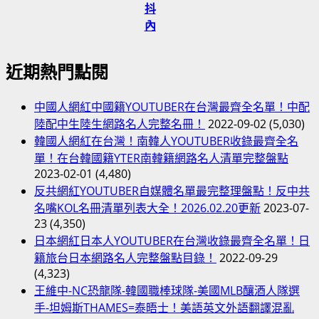
抖
內
近期熱門點閱
中國人網紅中國籍YOUTUBER在台灣最齊全名單！中配
陸配中生陸生網路名人完整名冊！
2022-09-02
(5,030)
韓國人網紅在台灣！南韓人YOUTUBER收錄最齊全名
單！在台韓國籍YTER南韓籍網路名人清單完整盤點
2023-02-01
(4,480)
反共網紅YOUTUBER自媒體名單最完整理盤點！反中共
名嘴KOL名冊清單列表大全！2026.02.20更新
2023-07-
23
(4,350)
日本網紅日本人YOUTUBER在台灣收錄最齊全名單！日
籍旅台日本網路名人完整盤點目錄！
2022-09-29
(4,323)
王維中-NC恐龍隊-韓國職棒球隊-美國MLB釀酒人隊選
手-坦姆斯THAMES=泰晤士！美語英文外語翻譯混亂