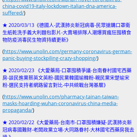
china-covid19-italy-lockdown-italian-dna-america-
suffered/
)
★ 2020/03/13《德國人-武漢肺炎新冠病毒-民眾搶購口罩衛
生紙乾洗手義大利麵包影片-大賣場排隊人潮爆買瘋狂囤積食
物防疫消毒民生物資持續更新》
(
https://www.unolin.com/germany-coronavirus-german-
panic-buying-stockpiling-crazy-shopping/
)
★ 2020/02/23 《大愛藥局-口罩囤積爭議-台南眷村國宅西藥
房-談民進黨蔡英文英粉-國民黨韓國瑜韓粉-親民黨宋楚瑜宋
粉-選民支持者網路留言對比-中共統戰台灣基層》
(
https://www.unolin.com/pharmacy-tainan-taiwan-
masks-hoarding-wuhan-coronavirus-china-media-
propaganda/
)
★ 2020/02/22《大愛藥局-台南市-口罩囤積嫌疑-武漢肺炎新
冠病毒國難財-老闆政黨立場-大同路眷村-大林國宅西藥房我去
過 》