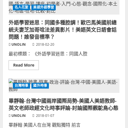
主
斯
題
特
名人花絮
美語外語學習
曲
作
HARD
曲
TIMES
音
好
外語學習迷思：同國多種腔調！歐巴馬美國前總
樂
聽-
作
統夫妻芝加哥唸法差異影片！美語英文日語會話
深
品
津
問題！誰發音標準？
繪
里/
UNOLIN
2018-02-20
藤
原
紀
最初標題： 《外語學習迷思：同國人腔
香/
小
Read
Read More
日
more
向
about
文
外
世/
語
日
學
本
台灣時事
國外時事
習
喜
迷
劇
思：
片
畢靜翰-台灣中國兩岸國際局勢-美國人美語教師-
同
尾
國
曲
英文老師政經文化時事評論-討論國際觀鴕鳥心態
多
SHANTI
種
演
UNOLIN
2018-01-07
腔
唱-
調！
美
畢靜翰 美國人在台灣 觀點獨特 前言
歐
國