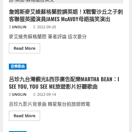
詹姆斯麥艾維蘇格蘭腔調英語！X戰警沙丘之子刺
客聯盟英國演員JAMES McAVOY母語搞笑演出
UNOLIN
2022-09-20
麥艾維秀蘇格蘭腔 筆者評論 這次要分
Read
Read More
more
about
詹
姆
音樂歌曲
斯
麥
艾
呂珍九台灣觀光&西莎廣告配樂MARTHA BEAN：I
維
蘇
SEE YOU, YOU SEE ME旅遊影片好聽歌曲
格
蘭
UNOLIN
2022-09-14
腔
調
呂珍九影片背景曲 韓星幫台拍旅遊微電
英
語！
X
Read
Read More
戰
more
警
about
沙
呂
丘
珍