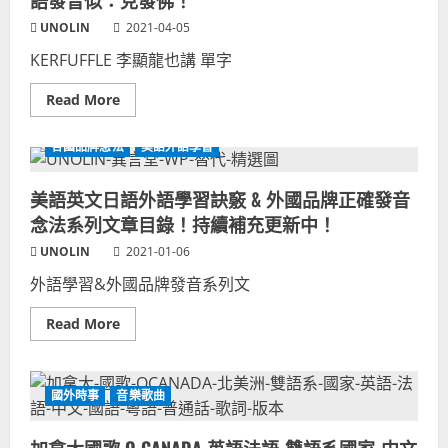
語發音似：克發佛！
漢
念
肺
出
UNOLIN
2021-04-05
炎
美
KERFUFFLE 李顯龍也講 單字
國
爭
議
Read
Read More
病
more
毒
about
專
KERFUFFLE
家
各國品牌念法
美語外語學習
英
常
語
講
意
美
美語英文日語外語學習訣竅 & 外國品牌正確發音
思
語
=
英
念法系列文章目錄！持續補充更新中！
混
文
亂/
用
UNOLIN
騷
2021-01-06
語
動/
吵
外語學習&外國品牌發音系列文
鬧/
激
動！
Read
Read More
新
more
加
about
坡
美
總
語
理
英
國外時事
音樂歌曲
李
文
顯
日
龍
語