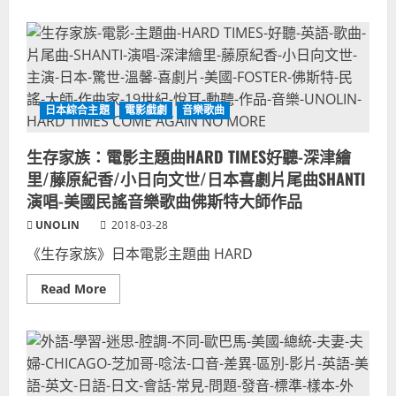
about
天
HARD
限
TIMES
定
美
少
國
數
民
興
謠
趣
歌
專
曲-
業
日本綜合主題
電影戲劇
音樂歌曲
TOMMY
領
FLEMING
域
愛
話
爾
生存家族：電影主題曲HARD TIMES好聽-深津繪
題-
蘭
語
里/藤原紀香/小日向文世/日本喜劇片尾曲SHANTI
歌
言
手
表
演唱-美國民謠音樂歌曲佛斯特大師作品
演
達
唱
能
UNOLIN
2018-03-28
版
力
本-
英
生
《生存家族》日本電影主題曲 HARD
文
存
難
家
進
Read
Read More
族-
步
more
日
about
本
生
電
存
影
家
主
族：
題
電
曲-
影
佛