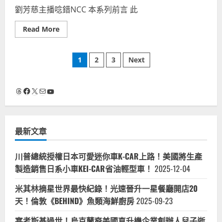
準？
掏
時
劉芳慈主播唸錯NCC 本系列前言 此
槍?
事
拔
評
槍？
論-
Read
Read More
美
討
more
語
論
about
其
國
劉
他
際
文
芳
1
2
3
Next
意
觀
慈
思？
鴕
民
外
鳥
章
視
國
心
新
警
Threads
Facebook
X
電子郵件
YouTube
態
聞
察
分
主
搶
播
匪
唸
槍
頁
錯
戰
NCC！
最新文章
射
劉
擊
香
影
慈
片
親
川普總統授權日本可愛迷你車K-CAR上路！美國將生產
學
妹
英
製造銷售日系小車KEI-CAR省油輕型車！
妹
2025-12-04
語
要
唸
米其林摘星世界最快紀錄！光速晉升一星餐廳開店20
對
N=
天！倫敦《BEHIND》魚類海鮮廚房
2025-09-23
演
台
語
塞考斯基過世！烏克蘭裔美國直升機企業創辦人兒子逝