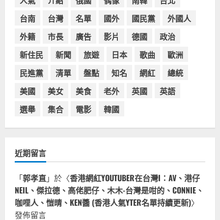
台南
台灣
名單
國外
國民黨
外國人
外籍
市長
廣告
影片
德國
政治
新住民
新聞
旅遊
日本
歌曲
歐洲
民進黨
清單
盤點
知名
網紅
總統
美國
美女
美食
老外
英國
英語
選舉
集合
電影
韓國
近期留言
「
郭孝直
」於〈
香港網紅YOUTUBER在台灣I：AV、港仔
NEIL、傑拉德、高佬肥仔、木木-台灣是咁的、CONNIE、
咖哩人、愷晴、KEN醬 (香港人氣YTER名單持續更新)
〉
發佈留言