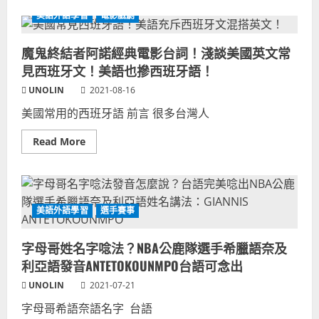
about
英
英
語
美語外語學習
電影戲劇
語
政
財
治
經
用
魔鬼終結者阿諾經典電影台詞！淺談美國英文常
投
語，
資
言
見西班牙文！美語也摻西班牙語！
YOUTUBE
行
專
不
UNOLIN
家
2021-08-16
一
網
虛
紅
美國常用的西班牙語 前言 很多台灣人
張
推
聲
薦！
勢
盤
Read
Read More
點
more
英
about
文
魔
金
鬼
融
終
理
結
財
者
美語外語學習
選手賽事
知
阿
識
諾
油
經
字母哥姓名字唸法？NBA公鹿隊選手希臘語奈及
管
典
頻
電
利亞語發音ANTETOKOUNMPO台語可念出
道
影
台
UNOLIN
2021-07-21
詞！
淺
字母哥希語奈語名字 台語
談