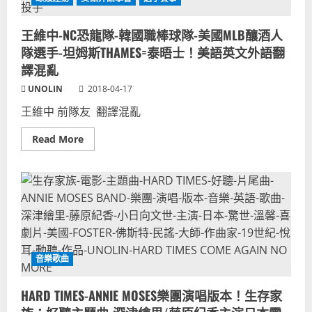
足
詞-
球
多
隊
種
王維中-NC恐龍隊-韓國職棒球隊-美國MLB釀酒人
員
版
世
本
隊選手-坦姆斯THAMES=泰晤士！美語英文外語翻
足
賽
譯混亂
英
語
UNOLIN
2018-04-17
溝
通！
王維中 前隊友 翻譯混亂
英
文
美
Read
Read More
語
more
軟
about
實
王
力
維
贏
中-
中
NC
文
恐
圈！
龍
2018
隊-
俄
韓
國
國
世
職
音樂歌曲
界
棒
盃
球
系
隊-
列
HARD TIMES-ANNIE MOSES樂團演唱版本！生存家
美
#37
國