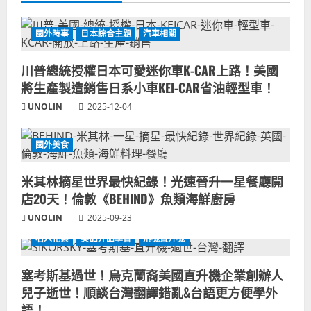
國外時事
日本綜合主題
汽車相關
川普總統授權日本可愛迷你車K-CAR上路！美國
將生產製造銷售日系小車KEI-CAR省油輕型車！
UNOLIN
2025-12-04
國外美食
米其林摘星世界最快紀錄！光速晉升一星餐廳開
店20天！倫敦《BEHIND》魚類海鮮廚房
UNOLIN
2025-09-23
名人花絮
美語外語學習
飛機直升機
塞考斯基過世！烏克蘭裔美國直升機企業創辦人
兒子逝世！順談台灣翻譯錯亂&台語更方便學外
語！