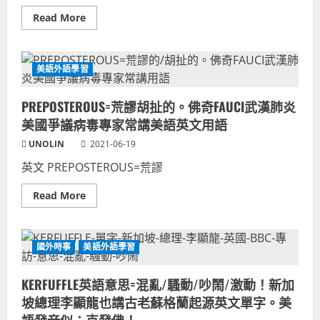
美
國
Read
Read More
英
more
文
about
常
字
見
母
西
哥
美語外語學習
班
姓
牙
名
文！
字
美
PREPOSTEROUS=荒謬胡扯的。佛奇FAUCI武漢肺炎
唸
語
法？
也
美國爭議病毒專家常講美語英文用語
NBA
摻
公
西
UNOLIN
2021-06-19
鹿
班
隊
牙
英文 PREPOSTEROUS=荒謬
選
語！
手
希
Read
Read More
臘
more
語
about
奈
PREPOSTEROUS=
及
荒
利
謬
亞
國外時事
美語外語學習
胡
語
扯
發
的。
音
KERFUFFLE英語意思=混亂/騷動/吵鬧/激動！新加
佛
ANTETOKOUNMPO
奇
台
坡總理李顯龍也講古老蘇格蘭起源英文單字。美
FAUCI
語
武
可