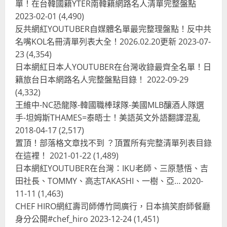
單！在台韓國籍YTER南韓籍網路名人清單完整盤點
2023-02-01
(4,490)
反共網紅YOUTUBER自媒體名單最完整理盤點！反中共
名嘴KOL名冊清單列表大全！2026.02.20更新
2023-07-
23
(4,354)
日本網紅日本人YOUTUBER在台灣收錄最齊全名單！日
籍旅台日本網路名人完整盤點目錄！
2022-09-29
(4,332)
王維中-NC恐龍隊-韓國職棒球隊-美國MLB釀酒人隊選
手-坦姆斯THAMES=泰晤士！美語英文外語翻譯混亂
2018-04-17
(2,517)
置頂！部落格文章找不到 ？頂置所有完整清單列表目錄
在這裡！
2021-01-22
(1,489)
日本網紅YOUTUBER在台灣：IKU老師、三原慧悟、吉
田社長、TOMMY、高志TAKASHI、一樹、亞…
2020-
11-11
(1,463)
CHEF HIRO網紅壽司師傅竹岡廣行，日本搞笑廚師餐廳
身分公開#chef_hiro
2023-12-24
(1,451)