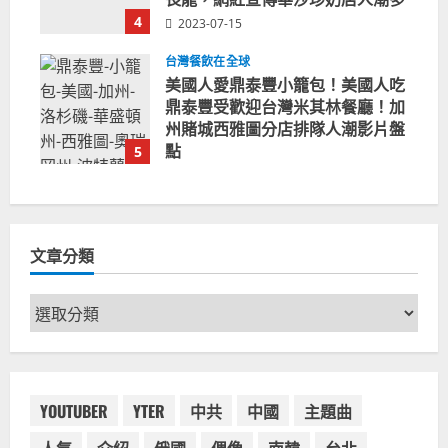
4
2023-07-15
台灣餐飲在全球
美國人愛鼎泰豐小籠包！美國人吃
鼎泰豐受歡迎台灣米其林餐廳！加
州賭城西雅圖分店排隊人潮影片盤
點
5
2023-06-13
文章分類
文
章
分
類
YOUTUBER
YTER
中共
中國
主題曲
人氣
介紹
俄國
偶像
南韓
台北