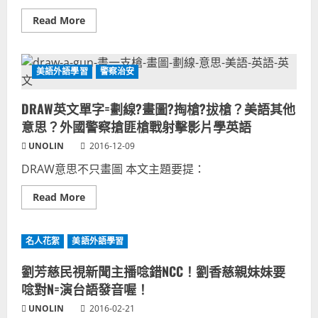
巴
民
馬
謠
Read
Read More
美
音
more
國
樂
about
前
歌
畢
總
曲
靜
統
佛
翰-
夫
美語外語學習
斯
警察治安
台
妻
特
灣
芝
大
中
加
師
DRAW英文單字=劃線?畫圖?掏槍?拔槍？美語其他
國
哥
作
兩
唸
品
意思？外國警察搶匪槍戰射擊影片學英語
岸
法
國
差
UNOLIN
2016-12-09
際
異
局
影
DRAW意思不只畫圖 本文主題要提：
勢-
片！
美
美
國
語
Read
Read More
人
英
more
美
文
about
語
日
DRAW
教
語
英
師-
會
名人花絮
美語外語學習
文
英
話
單
文
問
字
老
劉芳慈民視新聞主播唸錯NCC！劉香慈親妹妹要
題！
=
師
誰
劃
唸對N=演台語發音喔！
政
發
線?
經
音
畫
文
UNOLIN
2016-02-21
標
圖?
化