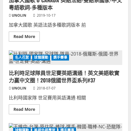
加拿大國歌 O CANADA 英語法語-雙語系國家-中文
也
外
講
語
粵語歌詞-多種版本
古
學
老
習
UNOLIN
2019-10-17
蘇
訣
格
竅
加拿大國歌 英語法語多種歌詞版本 前
蘭
&
起
外
源
國
Read
Read More
英
品
more
文
牌
about
單
正
加
字。
確
拿
美
發
大
語
音
名人花絮
球類運動
選手賽事
國
發
念
歌
音
法
O
似：
系
比利時足球隊員世足賽英語溝通！英文美語軟實
CANADA
克
列
英
發
文
力贏中文圈！2018俄國世界盃系列#37
語
佛！
章
法
目
UNOLIN
2018-07-07
語-
錄！
雙
持
比利時國家隊 世足賽用英語溝通 相關
語
續
系
補
國
充
Read
Read More
家-
更
more
中
新
about
文
中！
比
粵
利
語
時
歌
球類運動
美語外語學習
選手賽事