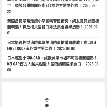
發
音
世！順談台灣翻譯錯亂&台語更方便學外語！
2025-09-
喔！
22
黃國昌民眾黨走讀小草警察警民衝突，網友意見迷因梗
圖精選！釋放柯文哲藉口非法集會選舉造勢！
2025-09-
01
日本退役輕型消防車歐美消防員搶購買收藏！進口KEI
FIRE TRUCK海外重生第二春！
2025-08-08
日本輕型小車K-CAR，成歐美車市場不可忽視新趨勢！
KEI CAR西方人越來越愛！強烈請願要求進口！
2025-08-
08
台
灣