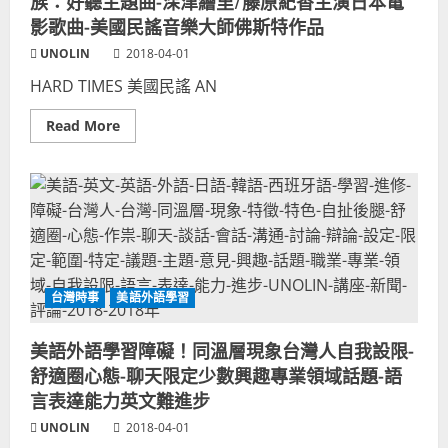
族：好聽主題曲-深津繪里/藤原紀香主演日本電
MLB
釀
影歌曲-美國民謠音樂大師佛斯特作品
酒
人
UNOLIN
2018-04-01
隊
選
HARD TIMES 美國民謠 AN
手-
坦
姆
Read
Read More
斯
more
THAMES=
about
泰
HARD
晤
TIMES-
士！
ANNIE
美
MOSES
語
樂
英
團
文
演
外
唱
語
版
翻
本！
譯
台灣時事
美語外語學習
生
混
存
亂
家
美語外語學習障礙！同溫層現象台灣人自我設限-
族：
好
舒適圈心態-聊天限定少數興趣專業領域話題-語
聽
主
言表達能力英文難進步
題
曲-
UNOLIN
2018-04-01
深
津