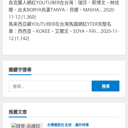
烏克蘭人網紅YOUTUBER在台灣：瑞莎、蔡博文、林佳
娜、台夫BORYA烏妻TANYA、貝娜、MASHA…
2020-
11-12
(1,360)
馬來西亞籍YOUTUBER在台灣馬國網紅YTER完整名
單：西西歪、KOKEE、艾爾文、SOYA、FiFi…
2020-11-
12
(1,142)
關鍵字搜尋
搜
尋
關
鍵
推薦文章
字:
台灣餐飲在全球
國外時事