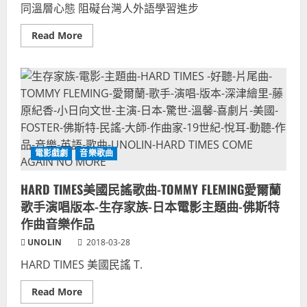
同溫層心態 阻礙台灣人外語學習進步
繪
里/
藤
Read
Read More
原
more
紀
about
香
美
主
語
演
外
日
語
本
學
電
習
影
障
歌
礙！
曲-
同
美
溫
國
電影戲劇
音樂歌曲
層
民
現
謠
象
音
HARD TIMES美國民謠歌曲-TOMMY FLEMING愛爾蘭
台
樂
灣
大
歌手演唱版本-生存家族-日本電影主題曲-佛斯特
人
師
自
佛
作曲音樂作品
我
斯
設
特
UNOLIN
2018-03-28
限-
作
舒
品
HARD TIMES 美國民謠 T.
適
圈
心
Read
Read More
態-
more
聊