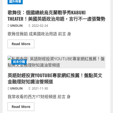
國外時事
之
九
子
台
刺
灣
歌舞伎：俄國總統烏克蘭戰爭秀KABUKI
客
觀
聯
光
THEATER！美國英語政治用語，言行不一虛張聲勢
盟
&
英
西
UNOLIN
2022-02-24
國
莎
演
廣
歌舞伎舞蹈 成美國政治用語 前言 身
員
告
JAMES
配
McAVOY
樂
Read
Read More
母
MARTHA
more
語
BEAN：
about
搞
I
歌
笑
SEE
舞
演
YOU,
伎：
尚未分類
出
YOU
俄
SEE
國
ME
總
旅
英語財經投資YOUTUBE專家網紅推薦！盤點英文
統
遊
烏
金融理財知識油管頻道
影
克
片
蘭
好
UNOLIN
2021-11-30
戰
聽
爭
歌
我常收看的西方YT財經頻道 前言 身
秀
曲
KABUKI
THEATER！
Read
Read More
美
more
國