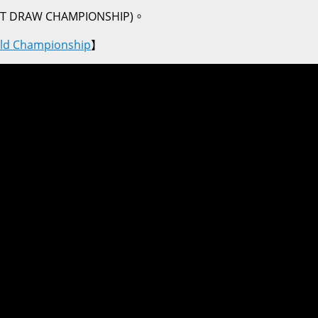
AW CHAMPIONSHIP)。
ld Championship
】