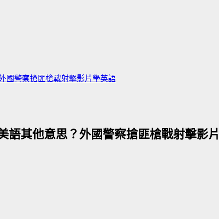
？外國警察搶匪槍戰射擊影片學英語
槍？美語其他意思？外國警察搶匪槍戰射擊影