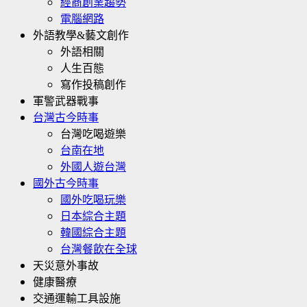
經商創業趨勢
電腦網路
外語教學&藝文創作
外語相關
人生百態
寫作投稿創作
軍警武器戰事
台灣古今時事
台灣吃喝遊樂
台南在地
外國人遊台灣
國外古今時事
國外吃喝玩樂
日本綜合主題
韓國綜合主題
台灣餐飲在全球
天災意外事故
健康醫療
交通運輸工具設施