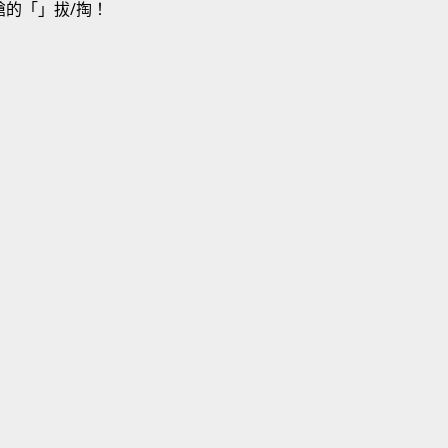
槍的「」拔/掏！