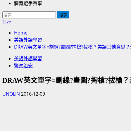
體育選手賽事
搜
尋
Live
關
Home
鍵
美語外語學習
字:
DRAW英文單字=劃線?畫圖?掏槍?拔槍？美語其他意思
美語外語學習
警察治安
DRAW英文單字=劃線?畫圖?掏槍?拔
UNOLIN
2016-12-09