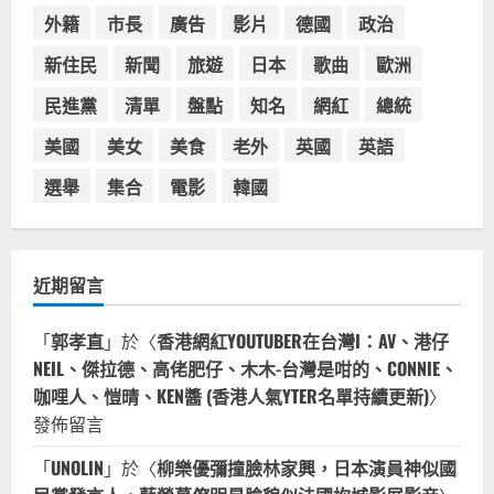
受歡迎，波霸奶茶門市顧客大排長
外籍
市長
廣告
影片
德國
政治
龍，網紅宣傳華沙珍奶店人潮多
新住民
新聞
旅遊
日本
歌曲
歐洲
4
2023-07-15
民進黨
清單
盤點
知名
網紅
總統
台灣餐飲在全球
美國人愛鼎泰豐小籠包！美國人吃鼎
美國
美女
美食
老外
英國
英語
泰豐受歡迎台灣米其林餐廳！加州賭
城西雅圖分店排隊人潮影片盤點
選舉
集合
電影
韓國
5
2023-06-13
近期留言
「
郭孝直
」於〈
香港網紅YOUTUBER在台灣I：AV、港仔
NEIL、傑拉德、高佬肥仔、木木-台灣是咁的、CONNIE、
咖哩人、愷晴、KEN醬 (香港人氣YTER名單持續更新)
〉
發佈留言
「
UNOLIN
」於〈
柳樂優彌撞臉林家興，日本演員神似國