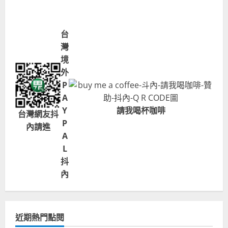
台
灣
境
外
P
A
Y
請我喝杯咖啡
台灣網友抖
P
內請進
A
L
抖
內
近期熱門點閱