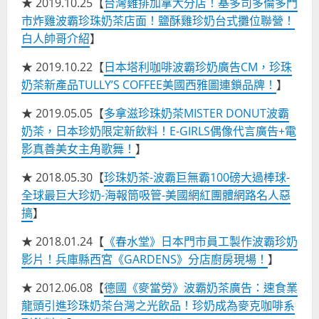
★ 2019.10.25【
台灣雞排加拿大分店！基多司多倫多門
市炸雞波霸珍珠奶茶店面！鹽酥雞珍奶台式攤位聯營！
白人帥哥介紹
】
★ 2019.10.22【
日本塔利咖啡波霸珍奶廣告CM，珍珠
奶茶新產品TULLY’S COFFEE美國西雅圖連鎖品牌！
】
★ 2019.05.05【
多拿滋珍珠奶茶MISTER DONUT波霸
奶茶，日本珍奶限定新飲料！E-GIRLS偶像代言廣告+電
影真善美女主角歌舞！
】
★ 2018.05.30【
珍珠奶茶-波霸巨無霸100磅大過棒球-
全球最巨大珍奶-海報筒吸管-美國網紅團體網路名人惡
搞
】
★ 2018.01.24【
《春水堂》日本門市員工製作波霸珍奶
影片！兵庫縣西宮《GARDENS》分店廚房現場！
】
★ 2012.06.08【
德國《麥當勞》波霸奶茶廣告：速食業
龍頭引進珍珠奶茶台灣之光飲品！珍奶成為麥克咖啡系