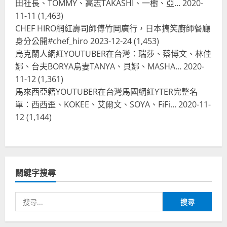
田社長、TOMMY、高志TAKASHI、一樹、亞…
2020-
台灣餐飲在全球
11-11
(1,463)
波蘭人愛喝珍奶！珍珠奶茶店在波蘭
CHEF HIRO網紅壽司師傅竹岡廣行，日本搞笑廚師餐廳
受歡迎，波霸奶茶門市顧客大排長
龍，網紅宣傳華沙珍奶店人潮多
身分公開#chef_hiro
2023-12-24
(1,453)
烏克蘭人網紅YOUTUBER在台灣：瑞莎、蔡博文、林佳
4
2023-07-15
娜、台夫BORYA烏妻TANYA、貝娜、MASHA…
2020-
台灣餐飲在全球
11-12
(1,361)
美國人愛鼎泰豐小籠包！美國人吃鼎
馬來西亞籍YOUTUBER在台灣馬國網紅YTER完整名
泰豐受歡迎台灣米其林餐廳！加州賭
單：西西歪、KOKEE、艾爾文、SOYA、FiFi…
2020-11-
城西雅圖分店排隊人潮影片盤點
12
(1,144)
5
2023-06-13
台灣餐飲在全球
國外時事
拜登喝珍奶！美國總統喝珍珠奶茶！
造訪賭城拉斯維加斯波霸奶茶店！
關鍵字搜尋
2024-02-06
1
搜
尋
台灣餐飲在全球
尚未分類
奧地利人愛喝珍奶、波霸奶茶奧地利
關