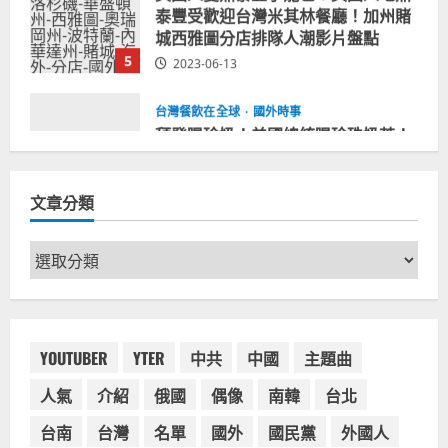
台灣餐飲在全球
國外時事
拜登喝珍奶！美國總統喝珍珠奶茶！
造訪賭城拉斯維加斯波霸奶茶店！
2024-02-06
1
台灣餐飲在全球
尚未分類
奧地利人愛喝珍奶、波霸奶茶奧地利
文章分類
愛瘋、珍珠奶茶門市顧客大排長龍
2024-01-27
2
文
章
台灣餐飲在全球
電影戲劇
分
獨家！芭比珍奶！珍珠奶茶飲料
類
BARBIE芭比娃娃肯尼電影聯名網友官
方影片！日出茶太CHATIME澳洲限定
YOUTUBER
YTER
中共
中國
主題曲
活動
3
人氣
介紹
俄國
偶像
南韓
台北
2023-08-03
台灣餐飲在全球
台南
台灣
名單
國外
國民黨
外國人
波蘭人愛喝珍奶！珍珠奶茶店在波蘭