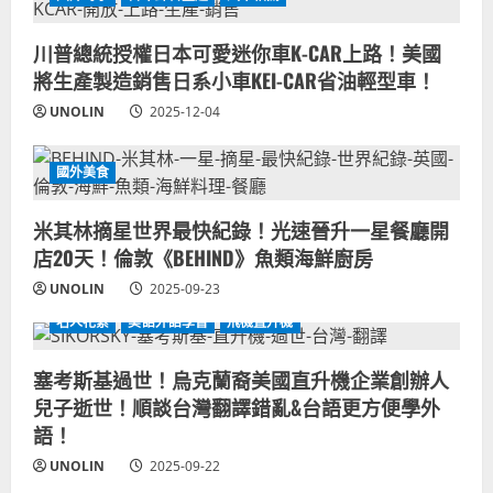
川普總統授權日本可愛迷你車K-CAR上路！美國
將生產製造銷售日系小車KEI-CAR省油輕型車！
UNOLIN
2025-12-04
國外美食
米其林摘星世界最快紀錄！光速晉升一星餐廳開
店20天！倫敦《BEHIND》魚類海鮮廚房
UNOLIN
2025-09-23
名人花絮
美語外語學習
飛機直升機
塞考斯基過世！烏克蘭裔美國直升機企業創辦人
兒子逝世！順談台灣翻譯錯亂&台語更方便學外
語！
UNOLIN
2025-09-22