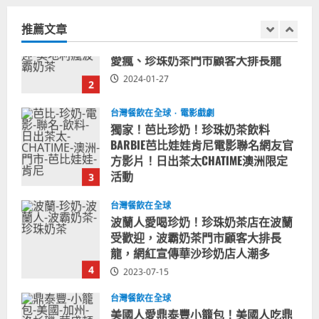
愛瘋、珍珠奶茶門市顧客大排長龍
鍵
推薦文章
2024-01-27
字:
2
台灣餐飲在全球
電影戲劇
獨家！芭比珍奶！珍珠奶茶飲料
BARBIE芭比娃娃肯尼電影聯名網友官
方影片！日出茶太CHATIME澳洲限定
活動
3
2023-08-03
台灣餐飲在全球
波蘭人愛喝珍奶！珍珠奶茶店在波蘭
受歡迎，波霸奶茶門市顧客大排長
龍，網紅宣傳華沙珍奶店人潮多
4
2023-07-15
台灣餐飲在全球
美國人愛鼎泰豐小籠包！美國人吃鼎
泰豐受歡迎台灣米其林餐廳！加州賭
城西雅圖分店排隊人潮影片盤點
5
2023-06-13