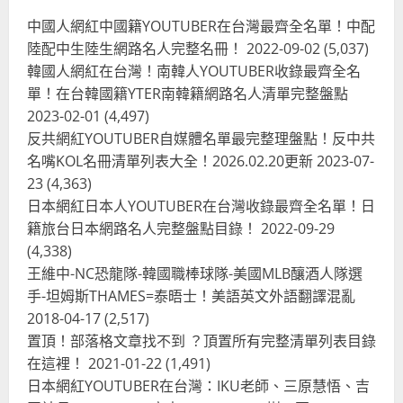
中國人網紅中國籍YOUTUBER在台灣最齊全名單！中配
陸配中生陸生網路名人完整名冊！
2022-09-02
(5,037)
韓國人網紅在台灣！南韓人YOUTUBER收錄最齊全名
單！在台韓國籍YTER南韓籍網路名人清單完整盤點
2023-02-01
(4,497)
反共網紅YOUTUBER自媒體名單最完整理盤點！反中共
名嘴KOL名冊清單列表大全！2026.02.20更新
2023-07-
23
(4,363)
台灣餐飲在全球
尚未分類
日本網紅日本人YOUTUBER在台灣收錄最齊全名單！日
奧地利人愛喝珍奶、波霸奶茶奧地利
籍旅台日本網路名人完整盤點目錄！
2022-09-29
愛瘋、珍珠奶茶門市顧客大排長龍
(4,338)
2024-01-27
2
王維中-NC恐龍隊-韓國職棒球隊-美國MLB釀酒人隊選
手-坦姆斯THAMES=泰晤士！美語英文外語翻譯混亂
台灣餐飲在全球
電影戲劇
2018-04-17
(2,517)
獨家！芭比珍奶！珍珠奶茶飲料
BARBIE芭比娃娃肯尼電影聯名網友官
置頂！部落格文章找不到 ？頂置所有完整清單列表目錄
方影片！日出茶太CHATIME澳洲限定
在這裡！
2021-01-22
(1,491)
活動
3
日本網紅YOUTUBER在台灣：IKU老師、三原慧悟、吉
2023-08-03