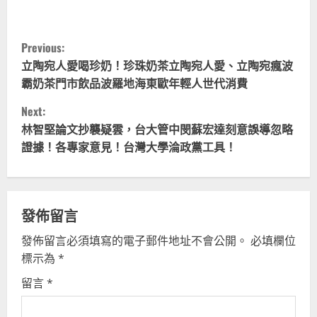
C
Previous:
o
立陶宛人愛喝珍奶！珍珠奶茶立陶宛人愛、立陶宛瘋波
霸奶茶門市飲品波羅地海東歐年輕人世代消費
n
Next:
t
林智堅論文抄襲疑雲，台大管中閔蘇宏達刻意誤導忽略
證據！各專家意見！台灣大學淪政黨工具！
i
n
u
發佈留言
發佈留言必須填寫的電子郵件地址不會公開。
必填欄位
e
標示為
*
R
留言
*
e