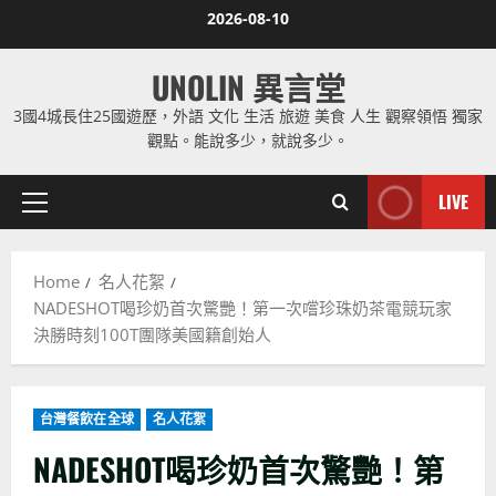
Skip
2026-08-10
to
content
UNOLIN 異言堂
3國4城長住25國遊歷，外語 文化 生活 旅遊 美食 人生 觀察領悟 獨家
觀點。能說多少，就說多少。
LIVE
Primary
Menu
Home
名人花絮
NADESHOT喝珍奶首次驚艷！第一次嚐珍珠奶茶電競玩家
決勝時刻100T團隊美國籍創始人
台灣餐飲在全球
名人花絮
NADESHOT喝珍奶首次驚艷！第