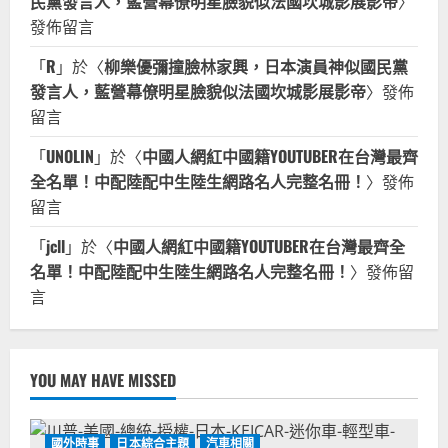
民黨發言人，藍營幕僚明星臉貌似法國坎城影展影帝
〉
發佈留言
「
R
」於〈
柳樂優彌撞臉林家興，日本演員神似國民黨
發言人，藍營幕僚明星臉貌似法國坎城影展影帝
〉發佈
留言
「
UNOLIN
」於〈
中國人網紅中國籍YOUTUBER在台灣最齊
全名單！中配陸配中生陸生網路名人完整名冊！
〉發佈
留言
「
jcll
」於〈
中國人網紅中國籍YOUTUBER在台灣最齊全
名單！中配陸配中生陸生網路名人完整名冊！
〉發佈留
言
YOU MAY HAVE MISSED
國外時事
日本綜合主題
汽車相關