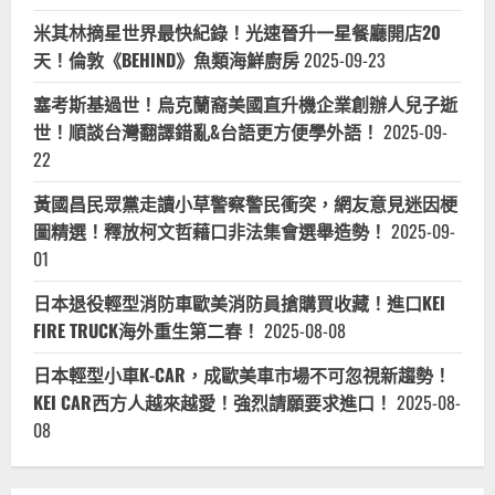
米其林摘星世界最快紀錄！光速晉升一星餐廳開店20
天！倫敦《BEHIND》魚類海鮮廚房
2025-09-23
塞考斯基過世！烏克蘭裔美國直升機企業創辦人兒子逝
世！順談台灣翻譯錯亂&台語更方便學外語！
2025-09-
22
黃國昌民眾黨走讀小草警察警民衝突，網友意見迷因梗
圖精選！釋放柯文哲藉口非法集會選舉造勢！
2025-09-
01
日本退役輕型消防車歐美消防員搶購買收藏！進口KEI
FIRE TRUCK海外重生第二春！
2025-08-08
日本輕型小車K-CAR，成歐美車市場不可忽視新趨勢！
KEI CAR西方人越來越愛！強烈請願要求進口！
2025-08-
08