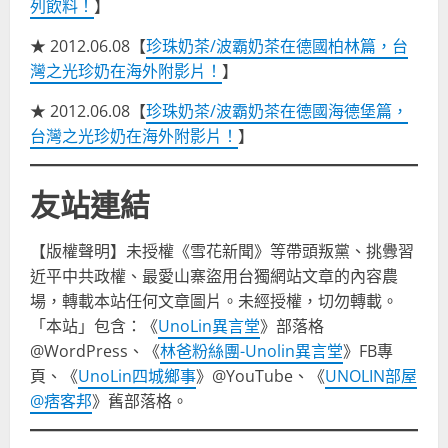
列飲料！
】
★ 2012.06.08【
珍珠奶茶/波霸奶茶在德國柏林篇，台
灣之光珍奶在海外附影片！
】
★ 2012.06.08【
珍珠奶茶/波霸奶茶在德國海德堡篇，
台灣之光珍奶在海外附影片！
】
友站連結
【版權聲明】未授權《雪花新聞》等帶頭叛黨、挑釁習
近平中共政權、最愛山寨盜用台獨網站文章的內容農
場，轉載本站任何文章圖片。未經授權，切勿轉載。
「本站」包含：《
UnoLin異言堂
》部落格
@WordPress、《
林爸粉絲團-Unolin異言堂
》FB專
頁、《
UnoLin四城鄉事
》@YouTube、《
UNOLIN部屋
@痞客邦
》舊部落格。