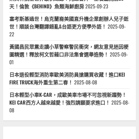
天！倫敦《BEHIND》魚類海鮮廚房
2025-09-23
塞考斯基過世！烏克蘭裔美國直升機企業創辦人兒子逝
世！順談台灣翻譯錯亂&台語更方便學外語！
2025-09-
22
黃國昌民眾黨走讀小草警察警民衝突，網友意見迷因梗
圖精選！釋放柯文哲藉口非法集會選舉造勢！
2025-09-
01
日本退役輕型消防車歐美消防員搶購買收藏！進口KEI
FIRE TRUCK海外重生第二春！
2025-08-08
日本輕型小車K-CAR，成歐美車市場不可忽視新趨勢！
KEI CAR西方人越來越愛！強烈請願要求進口！
2025-08-
08