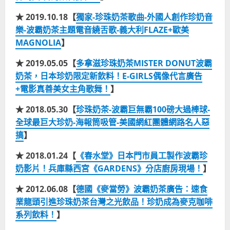
★ 2019.10.18【
獨家-珍珠奶茶歌曲-外國人創作珍奶音
樂-波霸奶茶主題電音繞舌歌-義大利FLAZE+歐美
MAGNOLIA
】
★ 2019.05.05【
多拿滋珍珠奶茶MISTER DONUT波霸
奶茶，日本珍奶限定新飲料！E-GIRLS偶像代言廣告
+電影真善美女主角歌舞！
】
★ 2018.05.30【
珍珠奶茶-波霸巨無霸100磅大過棒球-
全球最巨大珍奶-海報筒吸管-美國網紅團體網路名人惡
搞
】
★ 2018.01.24【
《春水堂》日本門市員工製作波霸珍
奶影片！兵庫縣西宮《GARDENS》分店廚房現場！
】
★ 2012.06.08【
德國《麥當勞》波霸奶茶廣告：速食
業龍頭引進珍珠奶茶台灣之光飲品！珍奶成為麥克咖啡
系列飲料！
】