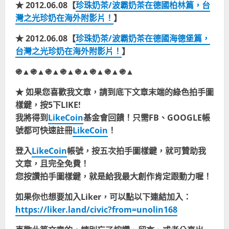
★ 2012.06.08【
珍珠奶茶/波霸奶茶在德國柏林篇，台
灣之光珍奶在海外附影片！
】
★ 2012.06.08【
珍珠奶茶/波霸奶茶在德國海德堡篇，
台灣之光珍奶在海外附影片！
】
֍▲֍▲֍▲֍▲֍▲֍▲֍▲֍▲
★ 如果您喜歡我文章，請到底下文章末端的綠色拍手圖
樣鍵，按5下LIKE!
我將得到
LikeCoin
基金會回饋！只需FB、GOOGLE帳
號都可快速註冊
LikeCoin
！
登入
LikeCoin
帳號，按五次拍手圖樣鍵，就可贊助我
文章，且完全免費！
您按讚拍手圖樣鍵，就是給我最大創作肯定跟動力喔！
如果你也想要加入Liker，可以點以下連結加入：
https://liker.land/civic?from=unolin168