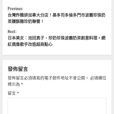
C
Previous:
o
台灣炸雞排加拿大分店！基多司多倫多門市波霸珍珠奶
茶鹽酥雞珍奶聯營！
n
Next:
t
日本美女：池田真子，珍奶珍珠波霸奶茶創意料理。網
紅偶像歌手改造超商點心
i
n
u
發佈留言
發佈留言必須填寫的電子郵件地址不會公開。
必填欄位
e
標示為
*
R
留言
*
e
a