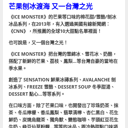
芒果刨冰渡海 又一台灣之光
《ICE MONSTER》的芒果等口味的
棉花甜/
雪酪/刨冰
冰品系列，在2013年，有入選過美國有線新聞網：
《CNN》，所推薦的全球10大甜點名單裡面！
也可說是，又一個台灣之光！
《ICE MONSTER》把台灣的雪綿冰、雪花冰、奶酪，
搭配了新鮮的芒果、荔枝、鳳梨…等台灣自豪的當地在
季水果。
創造了 SENSATION 鮮果冰磚系列、AVALANCHE 刨
冰系列、FREEZE 雪酪、DESSERT SOUP 冬季甜湯、
DESSERT 點心…等等系列。
在口味方面，除了芒果口味，也開發出了珍珠奶茶、抹
茶、冬瓜檸檬、香瓜鳳梨、翡翠清檸、杏仁黑白、花生
鮮奶、炭燒烏龍茶、獨角獸、變態咖啡、芋頭紅豆花生
牛奶、綠豆仙草粉粿…等等的冰品、跟冷熱甜點口味項