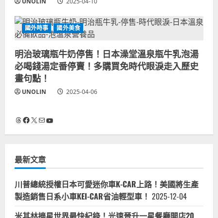
UNOLIN
2025-04-10
國外時事
國外美食
明治玻璃瓶牛奶停售！日本澡堂溫泉瓶牛乳泡湯
必喝錢湯定番停賣！多購買免時代眼淚走入歷史
畫句點！
UNOLIN
2025-04-06
Threads
Facebook
X
電子郵件
YouTube
最新文章
川普總統授權日本可愛迷你車K-CAR上路！美國將生產
製造銷售日系小車KEI-CAR省油輕型車！
2025-12-04
米其林摘星世界最快紀錄！光速晉升一星餐廳開店20