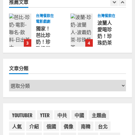
推薦文章
字:
球
台灣餐飲在全球
台灣餐飲在全球
電影戲劇
波蘭人
獨家！
愛喝珍
芭比珍
奶！珍
奶！珍
珠奶茶
3
4
珠奶茶
店在波
飲料
蘭受歡
BARBIE
迎，波
文章分類
芭比娃
霸奶茶
娃肯尼
門市顧
電影聯
客大排
文
名網友
長龍，
章
官方影
網紅宣
分
片！日
傳華沙
類
出茶太
珍奶店
CHATIME
YOUTUBER
YTER
中共
中國
主題曲
人潮多
澳洲限
2023-
人氣
介紹
俄國
偶像
南韓
台北
定活動
07-15