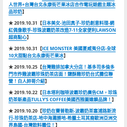
人世界+台灣台北永康街芒果冰店合作電玩遊戲主題冰
品珍奶
】
★ 2019.10.31【
日本美女-池田真子-珍奶創意料理-網
紅偶像歌手-珍珠波霸奶茶改造7-11全家便利LAWSON
超商點心
】
★ 2019.10.31【
ICE MONSTER 美國夏威夷分店-全球
10大甜點台北永康街芒果冰
】
★ 2019.10.25【
台灣雞排加拿大分店！基多司多倫多
門市炸雞波霸珍珠奶茶店面！鹽酥雞珍奶台式攤位聯
營！白人帥哥介紹
】
★ 2019.10.22【
日本塔利咖啡波霸珍奶廣告CM，珍珠
奶茶新產品TULLY’S COFFEE美國西雅圖連鎖品牌！
】
★ 2019.10.20【
珍奶在賽普勒斯-波霸奶茶塞浦路斯流
行-珍珠奶茶店-地中海灘勝地-希臘土耳其裔歐洲亞洲交
界島國-台灣飲料攤位！
】