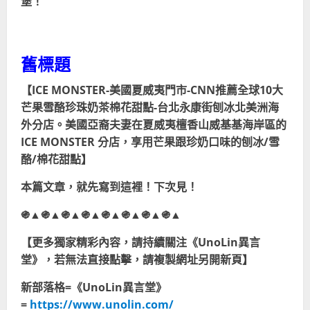
堡！
舊標題
【ICE MONSTER-美國夏威夷門市-CNN推薦全球10大
芒果雪酪珍珠奶茶棉花甜點-台北永康街刨冰北美洲海
外分店。美國亞裔夫妻在夏威夷檀香山威基基海岸區的
ICE MONSTER 分店，享用芒果跟珍奶口味的刨冰/雪
酪/棉花甜點】
本篇文章，就先寫到這裡！下次見！
֍▲֍▲֍▲֍▲֍▲֍▲֍▲֍▲
【更多獨家精彩內容，請持續關注《UnoLin異言
堂》，若無法直接點擊，請複製網址另開新頁】
新部落格=《UnoLin異言堂》
=
https://www.unolin.com/