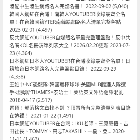
陸配中生陸生網路名人完整名冊！
2022-09-02
(5,040)
韓國人網紅在台灣！南韓人YOUTUBER收錄最齊全名
單！在台韓國籍YTER南韓籍網路名人清單完整盤點
2023-02-01
(4,497)
反共網紅YOUTUBER自媒體名單最完整理盤點！反中共
名嘴KOL名冊清單列表大全！2026.02.20更新
2023-07-
23
(4,364)
日本網紅日本人YOUTUBER在台灣收錄最齊全名單！日
籍旅台日本網路名人完整盤點目錄！
2022-09-29
(4,338)
王維中-NC恐龍隊-韓國職棒球隊-美國MLB釀酒人隊選
手-坦姆斯THAMES=泰晤士！美語英文外語翻譯混亂
2018-04-17
(2,517)
置頂！部落格文章找不到 ？頂置所有完整清單列表目錄
在這裡！
2021-01-22
(1,491)
日本網紅YOUTUBER在台灣：IKU老師、三原慧悟、吉
田社長、TOMMY、高志TAKASHI、一樹、亞…
2020-
11-11
(1,463)