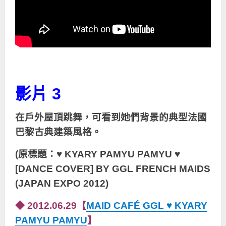
影片 3
在戶外屋頂跳舞，可看到她們背景的典型法國
巴黎古典建築風格。
(原標題：♥ KYARY PAMYU PAMYU ♥
[DANCE COVER] BY GGL FRENCH MAIDS
(JAPAN EXPO 2012)
◆ 2012.06.29【
MAID CAFÉ GGL ♥ KYARY
PAMYU PAMYU
】