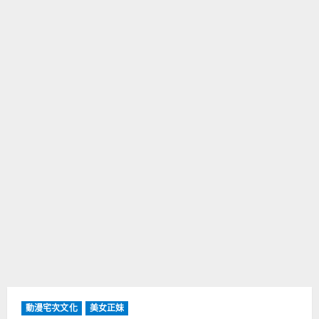
動漫宅次文化
美女正妹