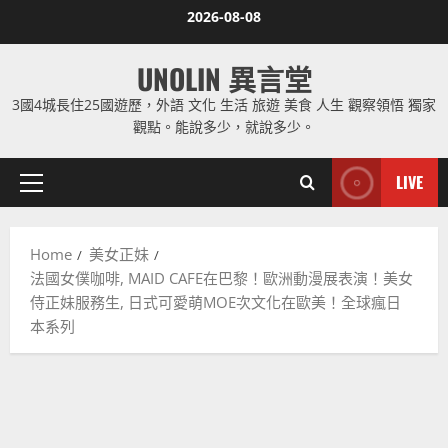
Skip
2026-08-08
to
content
UNOLIN 異言堂
3國4城長住25國遊歷，外語 文化 生活 旅遊 美食 人生 觀察領悟 獨家
觀點。能說多少，就說多少。
LIVE
Primary
Menu
Home
美女正妹
法國女僕咖啡, MAID CAFE在巴黎！歐洲動漫展表演！美女
侍正妹服務生, 日式可愛萌MOE次文化在歐美！全球瘋日
本系列