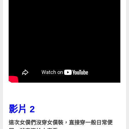
影片 2
這次女僕們沒穿女僕裝，直接穿一般日常便