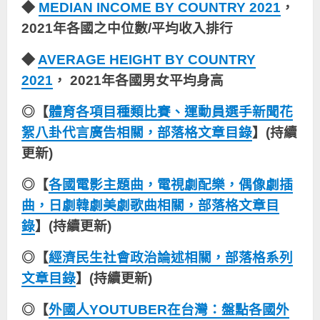
◆
MEDIAN INCOME BY COUNTRY 2021
，
2021年
各國之中位數/平均收入排行
◆
AVERAGE HEIGHT BY COUNTRY
2021
， 2021年
各國男女平均身高
◎【
體育各項目種類比賽、運動員選手新聞花
絮八卦代言廣告相關，部落格文章目錄
】(持續
更新)
◎【
各國電影主題曲，電視劇配樂，偶像劇插
曲，日劇韓劇美劇歌曲相關，部落格文章目
錄
】(持續更新)
◎【
經濟民生社會政治論述相關，部落格系列
文章目錄
】(持續更新)
◎【
外國人YOUTUBER在台灣：盤點各國外