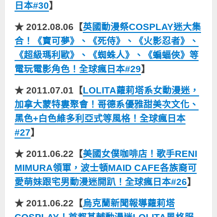
日本#30
】
★ 2012.08.06【
英國動漫祭COSPLAY迷大集
合！《寶可夢》、《死侍》、《火影忍者》、
《超級瑪利歐》、《蜘蛛人》、《蝙蝠俠》等
電玩電影角色！全球瘋日本#29
】
★ 2011.07.01【
LOLITA蘿莉塔系女動漫迷，
加拿大蒙特婁聚會！哥德系優雅甜美次文化、
黑色+白色維多利亞式等風格！全球瘋日本
#27
】
★ 2011.06.22【
美國女僕咖啡店！歌手RENI
MIMURA領軍，波士頓MAID CAFE各族裔可
愛萌妹跟宅男動漫迷開趴！全球瘋日本#26
】
★ 2011.06.22【
烏克蘭新聞報導蘿莉塔