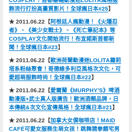
COSPLAY！首都基輔動漫迷LOLITA風格服
飾流行打扮高畫質影片！全球瘋日本#25
】
★ 2011.06.22【
阿根廷人瘋動漫！《火隱忍
者》、《美少女戰士》、《死亡筆記本》等
COSPLAY文化開始流行！布宜諾斯首都新
聞！全球瘋日本#23
】
★ 2011.06.22【
歐洲荷蘭動漫迷LOLITA蘿莉
塔系粉絲聚會！哥德維多利亞風格次文化，可
愛超萌服飾時尚！全球瘋日本#22
】
★ 2011.06.22【
愛爾蘭《MURPHY’S》啤酒
動漫版+武士真人版廣告！歐洲酒類品牌，日
本傳統&次文化宣傳風格！全球瘋日本#21
】
★ 2011.06.22【
加拿大女僕咖啡店！MAID
CAFÉ可愛女服務生萌女孩！跳舞猜拳餵宅男