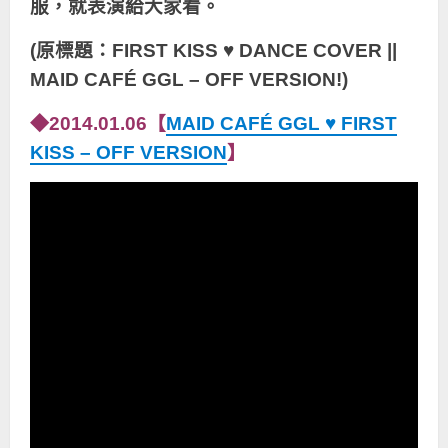
服，就表演給大家看。
(原標題：FIRST KISS ♥ DANCE COVER ||
MAID CAFÉ GGL – OFF VERSION!)
◆2014.01.06【
MAID CAFÉ GGL ♥ FIRST
KISS – OFF VERSION
】