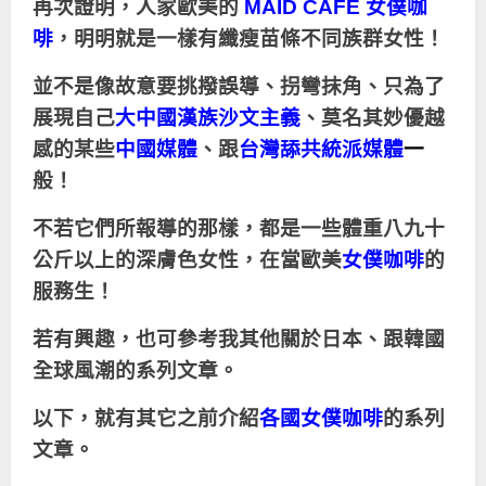
再次證明，人家歐美的
MAID CAFE 女僕咖
啡
，明明就是一樣有纖瘦苗條不同族群女性！
並不是像故意要挑撥誤導、拐彎抹角、只為了
展現自己
大中國漢族沙文主義
、莫名其妙優越
感的
某些
中國媒體
、跟
台灣舔共統派媒體
一
般！
不若它們所報導的那樣，都是一些體重八九十
公斤以上的深膚色女性，在當歐美
女僕咖啡
的
服務生！
若有興趣，也可參考我其他關於日本、跟韓國
全球風潮的系列文章。
以下，就有其它之前介紹
各國女僕咖啡
的系列
文章。