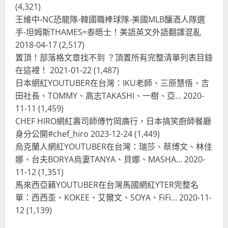
(4,321)
2024-01-27
2
王維中-NC恐龍隊-韓國職棒球隊-美國MLB釀酒人隊選
手-坦姆斯THAMES=泰晤士！美語英文外語翻譯混亂
台灣餐飲在全球
電影戲劇
2018-04-17
(2,517)
獨家！芭比珍奶！珍珠奶茶飲料
BARBIE芭比娃娃肯尼電影聯名網友官
置頂！部落格文章找不到 ？頂置所有完整清單列表目錄
方影片！日出茶太CHATIME澳洲限定
在這裡！
2021-01-22
(1,487)
活動
3
日本網紅YOUTUBER在台灣：IKU老師、三原慧悟、吉
2023-08-03
田社長、TOMMY、高志TAKASHI、一樹、亞…
2020-
台灣餐飲在全球
11-11
(1,459)
波蘭人愛喝珍奶！珍珠奶茶店在波蘭
CHEF HIRO網紅壽司師傅竹岡廣行，日本搞笑廚師餐廳
受歡迎，波霸奶茶門市顧客大排長
龍，網紅宣傳華沙珍奶店人潮多
身分公開#chef_hiro
2023-12-24
(1,449)
烏克蘭人網紅YOUTUBER在台灣：瑞莎、蔡博文、林佳
4
2023-07-15
娜、台夫BORYA烏妻TANYA、貝娜、MASHA…
2020-
台灣餐飲在全球
11-12
(1,351)
美國人愛鼎泰豐小籠包！美國人吃鼎
馬來西亞籍YOUTUBER在台灣馬國網紅YTER完整名
泰豐受歡迎台灣米其林餐廳！加州賭
單：西西歪、KOKEE、艾爾文、SOYA、FiFi…
2020-11-
城西雅圖分店排隊人潮影片盤點
12
(1,139)
5
2023-06-13