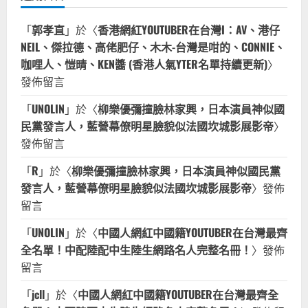
「
郭孝直
」於〈
香港網紅YOUTUBER在台灣I：AV、港仔
NEIL、傑拉德、高佬肥仔、木木-台灣是咁的、CONNIE、
咖哩人、愷晴、KEN醬 (香港人氣YTER名單持續更新)
〉
發佈留言
「
UNOLIN
」於〈
柳樂優彌撞臉林家興，日本演員神似國
民黨發言人，藍營幕僚明星臉貌似法國坎城影展影帝
〉
發佈留言
「
R
」於〈
柳樂優彌撞臉林家興，日本演員神似國民黨
發言人，藍營幕僚明星臉貌似法國坎城影展影帝
〉發佈
留言
「
UNOLIN
」於〈
中國人網紅中國籍YOUTUBER在台灣最齊
全名單！中配陸配中生陸生網路名人完整名冊！
〉發佈
留言
「
jcll
」於〈
中國人網紅中國籍YOUTUBER在台灣最齊全