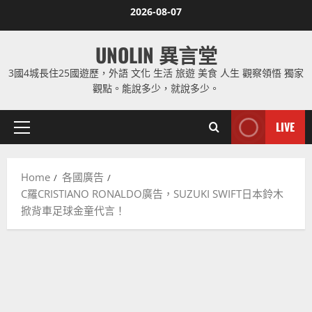
Skip
2026-08-07
to
content
UNOLIN 異言堂
3國4城長住25國遊歷，外語 文化 生活 旅遊 美食 人生 觀察領悟 獨家
觀點。能說多少，就說多少。
LIVE
Primary
Menu
Home
各國廣告
C羅CRISTIANO RONALDO廣告，SUZUKI SWIFT日本鈴木
掀背車足球金童代言！