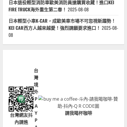
日本退役輕型消防車歐美消防員搶購買收藏！進口KEI
FIRE TRUCK海外重生第二春！
2025-08-08
日本輕型小車K-CAR，成歐美車市場不可忽視新趨勢！
KEI CAR西方人越來越愛！強烈請願要求進口！
2025-08-
08
台
灣
境
外
P
A
Y
請我喝杯咖啡
台灣網友抖
P
內請進