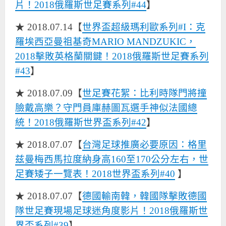
片！2018俄羅斯世足賽系列#44
】
★ 2018.07.14【
世界盃超級瑪利歐系列#I：克
羅埃西亞曼祖基奇MARIO MANDZUKIC，
2018擊敗英格蘭關鍵！2018俄羅斯世足賽系列
#43
】
★ 2018.07.09【
世足賽花絮：比利時隊門將撞
臉戴高樂？守門員庫赫圖瓦選手神似法國總
統！2018俄羅斯世界盃系列#42
】
★ 2018.07.07【
台灣足球推廣必要原因：格里
兹曼梅西馬拉度納身高160至170公分左右，世
足賽矮子一覽表！2018世界盃系列#40
】
★ 2018.07.07【
德國輸南韓，韓國隊擊敗德國
隊世足賽現場足球迷角度影片！2018俄羅斯世
界盃系列#39
】