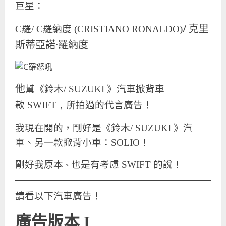
巨星：
/ 克里
C
羅/
C
羅納度 (CRISTIANO RONALDO)
斯蒂亞諾·羅納度
他
幫
《鈴木/ SUZUKI 》汽車
掀背車
款
SWIFT，所
拍過的代言廣告！
我現在開的，剛好是《鈴木/ SUZUKI 》汽
車、另一款掀背小車：SOLIO！
剛好我原本
、
也是有考慮
SWIFT
的說！
請看以下汽車廣告！
廣告版本 I