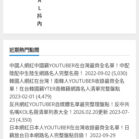
A
L
抖
內
近期熱門點閱
中國人網紅中國籍YOUTUBER在台灣最齊全名單！中配
陸配中生陸生網路名人完整名冊！
2022-09-02
(5,030)
韓國人網紅在台灣！南韓人YOUTUBER收錄最齊全名
單！在台韓國籍YTER南韓籍網路名人清單完整盤點
2023-02-01
(4,479)
反共網紅YOUTUBER自媒體名單最完整理盤點！反中共
名嘴KOL名冊清單列表大全！2026.02.20更新
2023-07-
23
(4,350)
台灣餐飲在全球
尚未分類
日本網紅日本人YOUTUBER在台灣收錄最齊全名單！日
奧地利人愛喝珍奶、波霸奶茶奧地利
籍旅台日本網路名人完整盤點目錄！
2022-09-29
愛瘋、珍珠奶茶門市顧客大排長龍