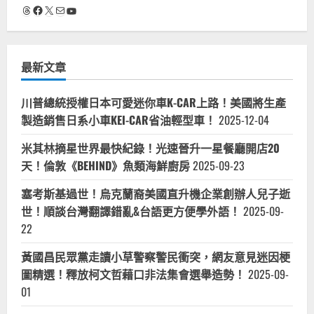
Threads
Facebook
X
電子郵件
YouTube
最新文章
川普總統授權日本可愛迷你車K-CAR上路！美國將生產
製造銷售日系小車KEI-CAR省油輕型車！
2025-12-04
米其林摘星世界最快紀錄！光速晉升一星餐廳開店20
天！倫敦《BEHIND》魚類海鮮廚房
2025-09-23
塞考斯基過世！烏克蘭裔美國直升機企業創辦人兒子逝
世！順談台灣翻譯錯亂&台語更方便學外語！
2025-09-
22
黃國昌民眾黨走讀小草警察警民衝突，網友意見迷因梗
圖精選！釋放柯文哲藉口非法集會選舉造勢！
2025-09-
01