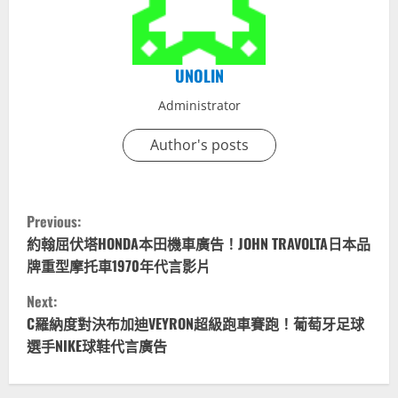
UNOLIN
Administrator
Author's posts
C
Previous:
o
約翰屈伏塔HONDA本田機車廣告！JOHN TRAVOLTA日本品
牌重型摩托車1970年代言影片
n
Next:
t
C羅納度對決布加迪VEYRON超級跑車賽跑！葡萄牙足球
選手NIKE球鞋代言廣告
i