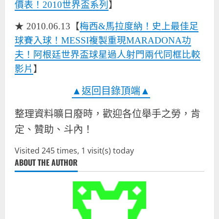
價表！2010世界盃系列
】
★ 2010.06.13【
梅西&馬拉度納！史上最佳足
球賽入球！MESSI複製重現MARADONA功
夫！阿根廷世界盃球星過人射門兩代同框比較
影片
】
▲返回目錄頂端▲
整理資料曠日廢時，歡迎各位舉手之勞，肯
定、贊助、斗內！
Visited 245 times, 1 visit(s) today
ABOUT THE AUTHOR