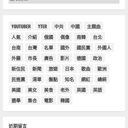
章
台灣餐飲在全球
電影戲劇
分
獨家！芭比珍奶！珍珠奶茶飲料
類
BARBIE芭比娃娃肯尼電影聯名網友官
方影片！日出茶太CHATIME澳洲限定
YOUTUBER
YTER
中共
中國
主題曲
活動
3
人氣
介紹
俄國
偶像
南韓
台北
2023-08-03
台灣餐飲在全球
台南
台灣
名單
國外
國民黨
外國人
波蘭人愛喝珍奶！珍珠奶茶店在波蘭
受歡迎，波霸奶茶門市顧客大排長
外籍
市長
廣告
影片
德國
政治
龍，網紅宣傳華沙珍奶店人潮多
新住民
新聞
旅遊
日本
歌曲
歐洲
4
2023-07-15
民進黨
清單
盤點
知名
網紅
總統
台灣餐飲在全球
美國人愛鼎泰豐小籠包！美國人吃鼎
美國
美女
美食
老外
英國
英語
泰豐受歡迎台灣米其林餐廳！加州賭
城西雅圖分店排隊人潮影片盤點
選舉
集合
電影
韓國
5
2023-06-13
近期留言