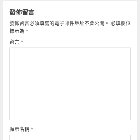
n
u
發佈留言
發佈留言必須填寫的電子郵件地址不會公開。
必填欄位
e
標示為
*
R
留言
*
e
a
d
i
n
g
顯示名稱
*