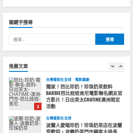
台灣餐飲在全球
國外時事
拜登喝珍奶！美國總統喝珍珠奶茶！
造訪賭城拉斯維加斯波霸奶茶店！
關鍵字搜尋
2024-02-06
1
搜
尋
台灣餐飲在全球
尚未分類
奧地利人愛喝珍奶、波霸奶茶奧地利
關
愛瘋、珍珠奶茶門市顧客大排長龍
鍵
推薦文章
2024-01-27
字:
2
台灣餐飲在全球
電影戲劇
獨家！芭比珍奶！珍珠奶茶飲料
BARBIE芭比娃娃肯尼電影聯名網友官
方影片！日出茶太CHATIME澳洲限定
活動
3
2023-08-03
台灣餐飲在全球
波蘭人愛喝珍奶！珍珠奶茶店在波蘭
受歡迎，波霸奶茶門市顧客大排長