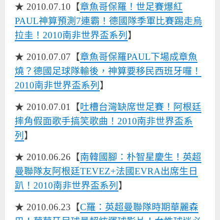
★ 2010.07.10【
章魚哥保羅！世足賽爆紅
PAUL神算預測7連霸！德國隊季軍比賽踢走烏
拉圭！2010南非世界盃系列
】
★ 2010.07.07【
章魚哥保羅PAUL下場成章魚
燒？德國足球隊輸後，神算要移民西班牙囉！
2010南非世界盃系列
】
★ 2010.07.01【
吐槽台灣缺席世足賽！阿根廷
摔角假面歌手搞笑歌曲！2010南非世界盃系
列
】
★ 2010.06.26【
南韓國腳：朴智星慶生！英超
曼聯隊友阿根廷TEVEZ+法國EVRA出席生日
趴！2010南非世界盃系列
】
★ 2010.06.23【
C羅：英超曼聯隊時期華麗森