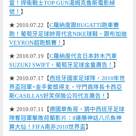
當！捍衛戰士TOP GUN湯姆克魯斯電影綽
號！
】
★ 2010.07.22【
C羅納度跟BUGATTI跑車賽
跑！葡萄牙足球帥哥代言NIKE球鞋，跟布加迪
VEYRON超跑競賽！
】
★ 2010.07.19【
C羅納度代言日本鈴木汽車
SUZUKI SWIFT，葡萄牙足球金童廣告！
】
★ 2010.07.17【
西班牙國家足球隊，2010年世
界盃冠軍+金手套獎得主，守門員隊長卡西亞
斯CASILLAS好笑保險公司代言廣告！
】
★ 2010.07.11【
德國章魚哥，猜中西班牙足球
隊奪冠軍擊敗荷蘭影片：8連勝神話八爪魚神
算大仙！FIFA南非2010世界盃
】