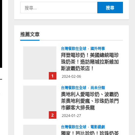
搜
尋
關
鍵
字:
推薦文章
台灣餐飲在全球
國外時事
拜登喝珍奶！美國總統喝珍
珠奶茶！造訪賭城拉斯維加
斯波霸奶茶店！
1
2024-02-06
台灣餐飲在全球
尚未分類
展
奧地利人愛喝珍奶、波霸奶
茶奧地利愛瘋、珍珠奶茶門
市顧客大排長龍
2
2024-01-27
台灣餐飲在全球
電影戲劇
獨家！芭比珍奶！珍珠奶茶