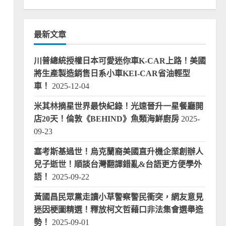
最新文章
川普總統授權日本可愛迷你車K-CAR上路！美國
將生產製造銷售日系小車KEI-CAR省油輕型
車！
2025-12-04
米其林摘星世界最快紀錄！光速晉升一星餐廳開
店20天！倫敦《BEHIND》魚類海鮮廚房
2025-
09-23
塞考斯基過世！烏克蘭裔美國直升機企業創辦人
兒子逝世！順談台灣翻譯錯亂&台語更方便學外
語！
2025-09-22
黃國昌民眾黨走讀小草警察警民衝突，網友意見
迷因梗圖精選！釋放柯文哲藉口非法集會選舉造
勢！
2025-09-01