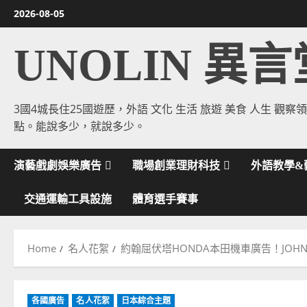
Skip
2026-08-05
to
content
UNOLIN 異言
3國4城長住25國遊歷，外語 文化 生活 旅遊 美食 人生 觀察
點。能說多少，就說多少。
演藝戲劇娛樂廣告
職場創業理財科技
外語教學&
交通運輸工具設施
體育選手賽事
Home
名人花絮
約翰屈伏塔HONDA本田機車廣告！JOHN
各國廣告
名人花絮
日本綜合主題