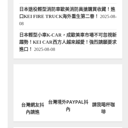
日本退役輕型消防車歐美消防員搶購買收藏！進
口KEI FIRE TRUCK海外重生第二春！
2025-08-
08
日本輕型小車K-CAR，成歐美車市場不可忽視新
趨勢！KEI CAR西方人越來越愛！強烈請願要求
進口！
2025-08-08
台灣境外PAYPAL抖
請我喝杯咖
台灣網友抖
內
啡
內請進