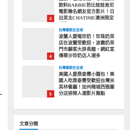
飲料BARBIE芭比娃娃肯尼
電影聯名網友官方影片！日
出茶太CHATIME澳洲限定
3
活動
台灣餐飲在全球
2023-08-03
波蘭人愛喝珍奶！珍珠奶茶
店在波蘭受歡迎，波霸奶茶
門市顧客大排長龍，網紅宣
傳華沙珍奶店人潮多
4
2023-07-15
台灣餐飲在全球
美國人愛鼎泰豐小籠包！美
國人吃鼎泰豐受歡迎台灣米
其林餐廳！加州賭城西雅圖
分店排隊人潮影片盤點
5
2023-06-13
文章分類