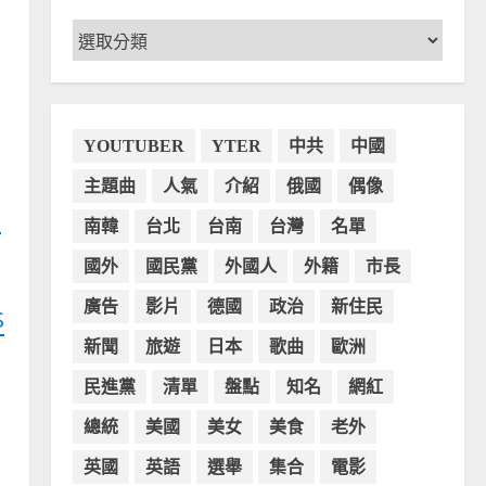
文
章
分
類
YOUTUBER
YTER
中共
中國
主題曲
人氣
介紹
俄國
偶像
列
南韓
台北
台南
台灣
名單
國外
國民黨
外國人
外籍
市長
廣告
影片
德國
政治
新住民
S
新聞
旅遊
日本
歌曲
歐洲
民進黨
清單
盤點
知名
網紅
總統
美國
美女
美食
老外
英國
英語
選舉
集合
電影