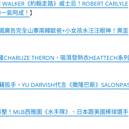
 WALKER《約翰走路》威士忌！ROBERT CARLYLE
鐘一氣呵成！
】
國廣告完全山寨南韓歐爸+小女孩水汪汪眼神！爽歪
HARLIZE THERON，吸濕發熱衣HEATTECH系
手，YU DARVISH代言《撒隆巴斯》SALONPA
, JR.惡整！MLB西雅圖《水手隊》、日本跟美國棒球選手