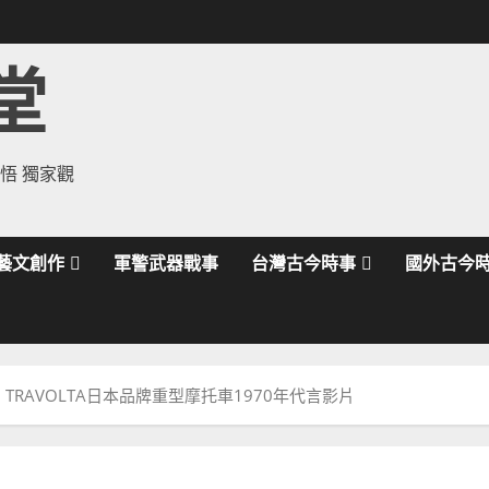
堂
領悟 獨家觀
藝文創作
軍警武器戰事
台灣古今時事
國外古今
 TRAVOLTA日本品牌重型摩托車1970年代言影片