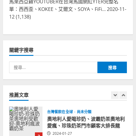
馬來西亞籍YOUTUBER在台灣馬國網紅YTER完整名
泰豐受歡迎台灣米其林餐廳！加州賭
單：西西歪、KOKEE、艾爾文、SOYA、FiFi…
2020-11-
城西雅圖分店排隊人潮影片盤點
12
(1,138)
5
2023-06-13
台灣餐飲在全球
國外時事
拜登喝珍奶！美國總統喝珍珠奶茶！
造訪賭城拉斯維加斯波霸奶茶店！
關鍵字搜尋
2024-02-06
1
搜
尋
台灣餐飲在全球
尚未分類
奧地利人愛喝珍奶、波霸奶茶奧地利
關
愛瘋、珍珠奶茶門市顧客大排長龍
鍵
推薦文章
2024-01-27
字:
2
台灣餐飲在全球
電影戲劇
獨家！芭比珍奶！珍珠奶茶飲料
BARBIE芭比娃娃肯尼電影聯名網友官
方影片！日出茶太CHATIME澳洲限定
活動