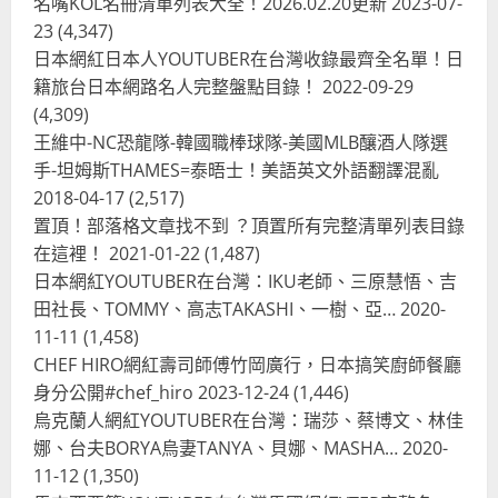
名嘴KOL名冊清單列表大全！2026.02.20更新
2023-07-
23
(4,347)
台灣餐飲在全球
尚未分類
日本網紅日本人YOUTUBER在台灣收錄最齊全名單！日
奧地利人愛喝珍奶、波霸奶茶奧地利
籍旅台日本網路名人完整盤點目錄！
2022-09-29
愛瘋、珍珠奶茶門市顧客大排長龍
(4,309)
2024-01-27
2
王維中-NC恐龍隊-韓國職棒球隊-美國MLB釀酒人隊選
手-坦姆斯THAMES=泰晤士！美語英文外語翻譯混亂
台灣餐飲在全球
電影戲劇
2018-04-17
(2,517)
獨家！芭比珍奶！珍珠奶茶飲料
BARBIE芭比娃娃肯尼電影聯名網友官
置頂！部落格文章找不到 ？頂置所有完整清單列表目錄
方影片！日出茶太CHATIME澳洲限定
在這裡！
2021-01-22
(1,487)
活動
3
日本網紅YOUTUBER在台灣：IKU老師、三原慧悟、吉
2023-08-03
田社長、TOMMY、高志TAKASHI、一樹、亞…
2020-
台灣餐飲在全球
11-11
(1,458)
波蘭人愛喝珍奶！珍珠奶茶店在波蘭
CHEF HIRO網紅壽司師傅竹岡廣行，日本搞笑廚師餐廳
受歡迎，波霸奶茶門市顧客大排長
龍，網紅宣傳華沙珍奶店人潮多
身分公開#chef_hiro
2023-12-24
(1,446)
烏克蘭人網紅YOUTUBER在台灣：瑞莎、蔡博文、林佳
4
2023-07-15
娜、台夫BORYA烏妻TANYA、貝娜、MASHA…
2020-
台灣餐飲在全球
11-12
(1,350)
美國人愛鼎泰豐小籠包！美國人吃鼎