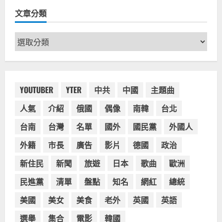
奧地利人愛喝珍奶、波霸奶茶奧地利
文章分類
愛瘋、珍珠奶茶門市顧客大排長龍
2024-01-27
2
文
章
台灣餐飲在全球
電影戲劇
分
獨家！芭比珍奶！珍珠奶茶飲料
類
BARBIE芭比娃娃肯尼電影聯名網友官
方影片！日出茶太CHATIME澳洲限定
YOUTUBER
YTER
中共
中國
主題曲
活動
3
人氣
介紹
俄國
偶像
南韓
台北
2023-08-03
台灣餐飲在全球
台南
台灣
名單
國外
國民黨
外國人
波蘭人愛喝珍奶！珍珠奶茶店在波蘭
受歡迎，波霸奶茶門市顧客大排長
外籍
市長
廣告
影片
德國
政治
龍，網紅宣傳華沙珍奶店人潮多
新住民
新聞
旅遊
日本
歌曲
歐洲
4
2023-07-15
民進黨
清單
盤點
知名
網紅
總統
台灣餐飲在全球
美國人愛鼎泰豐小籠包！美國人吃鼎
美國
美女
美食
老外
英國
英語
泰豐受歡迎台灣米其林餐廳！加州賭
城西雅圖分店排隊人潮影片盤點
選舉
集合
電影
韓國