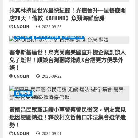
米其林摘星世界最快紀錄！光速晉升一星餐廳開
店20天！倫敦《BEHIND》魚類海鮮廚房
UNOLIN
2025-09-23
名人花絮
美語外語學習
飛機直升機
塞考斯基過世！烏克蘭裔美國直升機企業創辦人
兒子逝世！順談台灣翻譯錯亂&台語更方便學外
語！
UNOLIN
2025-09-22
台灣時事
黃國昌民眾黨走讀小草警察警民衝突，網友意見
迷因梗圖精選！釋放柯文哲藉口非法集會選舉造
勢！
UNOLIN
2025-09-01