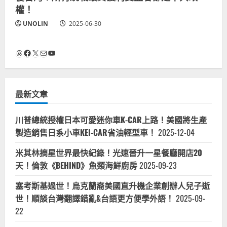
權！
UNOLIN
2025-06-30
Threads
Facebook
X
電子郵件
YouTube
最新文章
川普總統授權日本可愛迷你車K-CAR上路！美國將生產
製造銷售日系小車KEI-CAR省油輕型車！
2025-12-04
米其林摘星世界最快紀錄！光速晉升一星餐廳開店20
天！倫敦《BEHIND》魚類海鮮廚房
2025-09-23
塞考斯基過世！烏克蘭裔美國直升機企業創辦人兒子逝
世！順談台灣翻譯錯亂&台語更方便學外語！
2025-09-
22