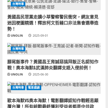
台灣時事
黃國昌民眾黨走讀小草警察警民衝突，網友意見
迷因梗圖精選！釋放柯文哲藉口非法集會選舉造
勢！
UNOLIN
2025-09-01
台灣時事
腳尾飯事件？黃國昌王育誠惡搞拜飯正名認知作
戰！奧本海默&武漢肺炎翻譯支語入侵前例！
UNOLIN
2025-06-30
台灣時事
電影戲劇
歐本海默VS奧本海默！電影翻譯認知作戰輕易顛
覆台灣！所有統戰最終獲利受益者都是中共政