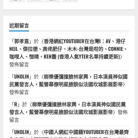
5
2023-06-13
近期留言
「
郭孝直
」於〈
香港網紅YOUTUBER在台灣I：AV、港仔
NEIL、傑拉德、高佬肥仔、木木-台灣是咁的、CONNIE、
咖哩人、愷晴、KEN醬 (香港人氣YTER名單持續更新)
〉
發佈留言
「
UNOLIN
」於〈
柳樂優彌撞臉林家興，日本演員神似國
民黨發言人，藍營幕僚明星臉貌似法國坎城影展影帝
〉
發佈留言
「
R
」於〈
柳樂優彌撞臉林家興，日本演員神似國民黨
發言人，藍營幕僚明星臉貌似法國坎城影展影帝
〉發佈
留言
「
UNOLIN
」於〈
中國人網紅中國籍YOUTUBER在台灣最齊