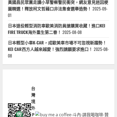
黃國昌民眾黨走讀小草警察警民衝突，網友意見迷因梗
圖精選！釋放柯文哲藉口非法集會選舉造勢！
2025-09-
01
日本退役輕型消防車歐美消防員搶購買收藏！進口KEI
FIRE TRUCK海外重生第二春！
2025-08-08
日本輕型小車K-CAR，成歐美車市場不可忽視新趨勢！
KEI CAR西方人越來越愛！強烈請願要求進口！
2025-08-
08
台
灣
境
外
P