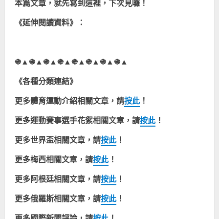
本篇文章，就先寫到這裡，下次見囉！
《延伸閱讀資料》：
֍
▲
֍
▲
֍
▲
֍
▲
֍
▲
֍
▲
֍
▲
֍
▲
《各種分類連結》
更多體育運動介紹相關文章，請
按此
！
更多運動賽事
選手
花絮相關文章，請
按此
！
更多世界盃相關文章，請
按此
！
更多梅西相關文章，請
按此
！
更多阿根廷相關文章，請
按此
！
更多俄羅斯相關文章，請
按此
！
更多
國際
新聞評論
，請
按此
！