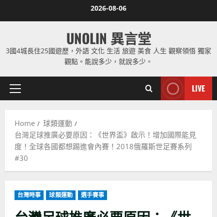
Skip
2026-08-06
to
content
UNOLIN 異言堂
3國4城長住25國遊歷，外語 文化 生活 旅遊 美食 人生 觀察領悟 獨家
觀點。能說多少，就說多少。
LIVE
Primary
Menu
Home
球類運動
台灣足球推廣必要原因：《世界盃》啟示！增加國際能見
度！全球各國都想踢進會內賽！2018俄羅斯世足賽系列
#30
台灣時事
球類運動
選手賽事
台灣足球推廣必要原因：《世