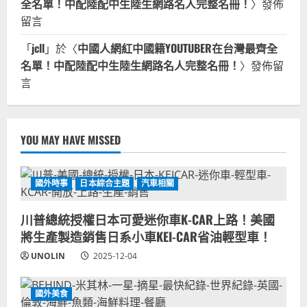
全名單！中配陸配中生陸生網路名人完整名冊！
〉發佈
留言
「
jcll
」於〈
中國人網紅中國籍YOUTUBER在台灣最齊全
名單！中配陸配中生陸生網路名人完整名冊！
〉發佈留
言
YOU MAY HAVE MISSED
國外時事
日本綜合主題
汽車相關
川普總統授權日本可愛迷你車K-CAR上路！美國
將生產製造銷售日系小車KEI-CAR省油輕型車！
UNOLIN
2025-12-04
國外美食