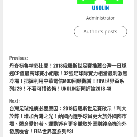
UNOLIN
Administrator
Author's posts
C
Previous:
o
丹麥祕魯精彩比賽！2018俄羅斯世足賽推薦台灣一日球
迷CP值最高球賽小組戰！32強足球隊實力相當最刺激無
n
冷場！把握利用中華電信MOD回顧觀賞！FIFA世界盃系
列#29！不看可惜後悔！UNOLIN新聞評論2018-48
t
Next:
i
台灣足球推廣必要原因：2018俄羅斯世足賽啟示！利大
於弊！增加台灣之光！給國內選手球員更大旅外國際市
n
場、體育愛好者、運動迷有更多賺取外匯賺錢商機海外
u
發展機會！FIFA世界盃系列#31