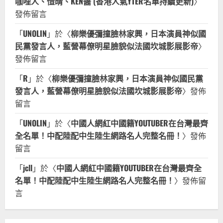
咖哩人、愷晴、KEN醬 (香港人氣YTER名單持續更新)
〉
發佈留言
「
UNOLIN
」於〈
柳樂優彌撞臉林家興，日本演員神似國
民黨發言人，藍營幕僚明星臉貌似法國坎城影展影帝
〉
發佈留言
「
R
」於〈
柳樂優彌撞臉林家興，日本演員神似國民黨
發言人，藍營幕僚明星臉貌似法國坎城影展影帝
〉發佈
留言
「
UNOLIN
」於〈
中國人網紅中國籍YOUTUBER在台灣最齊
全名單！中配陸配中生陸生網路名人完整名冊！
〉發佈
留言
「
jcll
」於〈
中國人網紅中國籍YOUTUBER在台灣最齊全
名單！中配陸配中生陸生網路名人完整名冊！
〉發佈留
言