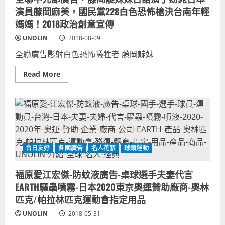
改
追
造
演員藤岡麻美，國民黨228白色恐怖槍決台南年輕
的
超
女
媽媽！2018政治創意宣傳
商
孩
點
日
心
UNOLIN
2018-08-09
版
電
全聯廣告影射白色恐怖犧牲者 藤岡靛妹
影
好
聽
Read
Read More
日
more
本
about
版
全
主
聯
題
中
曲
元
推
節
薦！
廣
齋
告，
藤
藤
飛
台日友好
各國廣告
名人花絮
球類運動
岡
鳥
靛
+山
妹
田
妹
福原愛江宏傑-防蚊液廣告-桌球選手夫妻代言
裕
日
貴！
EARTH驅蟲噴霧-日本2020東京奧運贊助廠商-奧林
語
說
演
不
匹克/帕拉林匹克運動會指定用品
丁
出
窈
口
UNOLIN
窕
2018-05-31
的
日
事