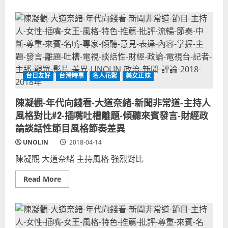
about
2020
大
東
谷
京
翔
奧
平
運
撞
贊
臉
助
主
廠
播
商-
小
奧
倉
林
台日友好
台灣時事
名人花絮
美女正妹
智
匹
昭
克/
爸
帕
陳凝觀-年代向錢看-大道奈緒-新聞非常道-主持人
爸！
拉
棒
林
風格對比#2-插嘴吐槽離題-傾聽來賓發言-財經政
球
匹
經
克
論談話性節目風格節奏差異
典
運
賽
動
UNOLIN
2018-04-14
冠
會
軍
指
陳凝觀 大道奈緒 主持風格 強烈對比
二
定
刀
用
流
品
Read
Read More
選
more
手
about
MLB
陳
美
凝
國
觀-
職
年
棒