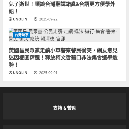
兒子逝世！順談台灣翻譯錯亂&台語更方便學外
語！
UNOLIN
2025-09-22
台灣時事
黃國昌民眾黨走讀小草警察警民衝突，網友意見
迷因梗圖精選！釋放柯文哲藉口非法集會選舉造
勢！
UNOLIN
2025-09-01
支持 & 贊助