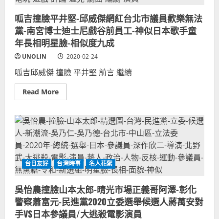
灣：
IKU
老
呱吉撞臉平井堅-邱威傑網紅台北市議員歡樂無法
師、
三
黨-南宮博士迪士尼戲谷前員工-神似日本歌手童
原
年長相明星臉-相似度九成
慧
悟、
吉
UNOLIN
2020-02-24
田
社
呱吉邱威傑 撞臉 平井堅 前言 繼續
長、
TOMMY、
高
Read
Read More
志
more
TAKASHI、
about
一
呱
樹、
吉
亞
撞
里
臉
沙、
平
YUUKI、
井
鈴
堅-
木。
邱
台日友好
台灣時事
名人花絮
日
威
本
傑
人
網
氣
紅
吳怡農撞臉山本太郎-晴光市場正義哥阿澤-彰化
YTER
台
名
警察蕭富元-民進黨2020立委選舉候選人蔣萬安對
北
單
市
手VS日本參議員/大逃殺電影演員
1
議