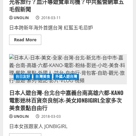
言-
緒
光客旅行？血汗導遊覽車司機？中共藍營網軍五
財
新
毛假新聞
經
聞
政
非
論
常
UNOLIN
2018-03-11
談
道-
話
主
日本跨新年海外首選台灣 紅藍五毛忌妒
性
持
節
人
目
風
Read
Read More
風
格
more
格
對
about
節
比
台
奏
#1-
灣
差
插
是
異
嘴
日
離
本
題
人
吐
台日友好
台灣美食
外國人遊台灣
新
槽-
年
尊
跨
重
年
日本人遊台灣-台北台中嘉義台南高雄六都-KANO
來
海
賓
外
電影迷林百貨奈良刨冰-美女JONBIGIRL全家多次
發
國
言-
美食景點自由行
家
財
首
經
選,
UNOLIN
2018-03-03
政
補
論
助
日本女孩跟家人 JONBIGIRL
談
日
話
本