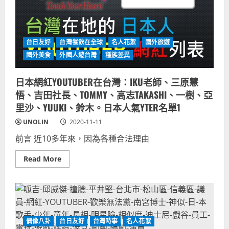
中
本
國
進
禁
口
金
量
鑽
增
進
十
台日友好
台灣餐飲在全球
名人花絮
國外旅遊
口！
倍
國
中
國外美食
外國人遊台灣
種族差異
際
國
網
禁
紅
止！
日本網紅YOUTUBER在台灣：IKU老師、三原慧
新
聞
悟、吉田社長、TOMMY、高志TAKASHI、一樹、亞
YOUTUBER
支
里沙、YUUKI、鈴木。日本人氣YTER名單1
持
影
UNOLIN
2020-11-11
片
盤
前言 近10多年來，因為各種合法理由
點
集
合
Read
Read More
更
more
新
about
中
日
本
網
紅
YOUTUBER
在
偶像八卦
台日友好
台灣時事
名人花絮
台