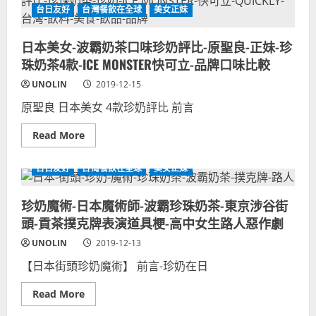
似
富
撞
台日友好
台灣餐飲在全球
美女正妹
度
元-
臉
九
民
林
成
進
家
黨
日本美女-波霸奶茶口味珍奶評比-原聖良-正妹-珍
興，
2020
日
珠奶茶4款-ICE MONSTER快可立-品牌口味比較
立
本
委
演
選
UNOLIN
2019-12-15
員
舉
神
候
原聖良 日本美女 4款珍奶評比 前言
似
選
國
人
民
蔣
Read
Read More
黨
萬
more
發
安
about
言
對
日
人，
台日友好
台灣餐飲在全球
美女正妹
手
本
藍
VS
美
營
日
女-
幕
本
珍奶魔術-日本魔術師-波霸珍珠奶茶-東京涉谷街
波
僚
參
霸
明
頭-貢茶撲克牌表演道具梗-高中女生路人惡作劇
議
奶
星
員/
茶
臉
大
口
UNOLIN
2019-12-13
貌
逃
味
似
殺
珍
【日本街頭珍奶魔術】 前言-珍奶在日
法
電
奶
國
影
評
坎
演
比-
Read
Read More
城
員
原
more
影
聖
about
展