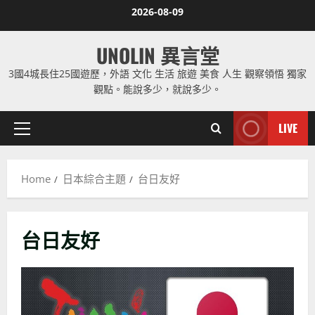
Skip
2026-08-09
to
content
UNOLIN 異言堂
3國4城長住25國遊歷，外語 文化 生活 旅遊 美食 人生 觀察領悟 獨家
觀點。能說多少，就說多少。
LIVE
Primary
Menu
Home
日本綜合主題
台日友好
台日友好