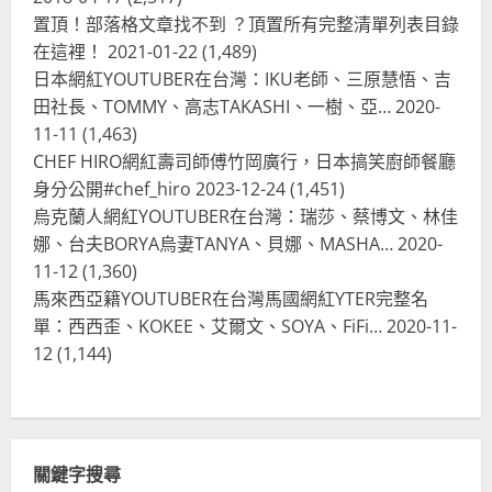
BARBIE芭比娃娃肯尼電影聯名網友官
置頂！部落格文章找不到 ？頂置所有完整清單列表目錄
方影片！日出茶太CHATIME澳洲限定
在這裡！
2021-01-22
(1,489)
活動
3
日本網紅YOUTUBER在台灣：IKU老師、三原慧悟、吉
2023-08-03
田社長、TOMMY、高志TAKASHI、一樹、亞…
2020-
台灣餐飲在全球
11-11
(1,463)
波蘭人愛喝珍奶！珍珠奶茶店在波蘭
CHEF HIRO網紅壽司師傅竹岡廣行，日本搞笑廚師餐廳
受歡迎，波霸奶茶門市顧客大排長
龍，網紅宣傳華沙珍奶店人潮多
身分公開#chef_hiro
2023-12-24
(1,451)
烏克蘭人網紅YOUTUBER在台灣：瑞莎、蔡博文、林佳
4
2023-07-15
娜、台夫BORYA烏妻TANYA、貝娜、MASHA…
2020-
台灣餐飲在全球
11-12
(1,360)
美國人愛鼎泰豐小籠包！美國人吃鼎
馬來西亞籍YOUTUBER在台灣馬國網紅YTER完整名
泰豐受歡迎台灣米其林餐廳！加州賭
單：西西歪、KOKEE、艾爾文、SOYA、FiFi…
2020-11-
城西雅圖分店排隊人潮影片盤點
12
(1,144)
5
2023-06-13
台灣餐飲在全球
國外時事
拜登喝珍奶！美國總統喝珍珠奶茶！
造訪賭城拉斯維加斯波霸奶茶店！
關鍵字搜尋
2024-02-06