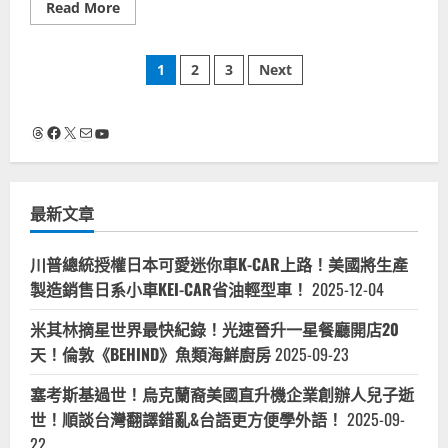
節
觀
Read
Read More
目-
光
more
記
客
about
者
旅
日
主
行？
文
本
1
2
3
Next
播
血
人
名
汗
遊
嘴
導
章
台
遊
灣-
Threads
Facebook
X
電子郵件
YouTube
覽
台
車
分
北
司
台
機？
中
中
頁
嘉
共
義
最新文章
藍
台
營
南
網
高
軍
雄
川普總統授權日本可愛迷你車K-CAR上路！美國將生產
五
六
毛
製造銷售日系小車KEI-CAR省油輕型車！
都-
2025-12-04
假
KANO
新
電
聞
米其林摘星世界最快紀錄！光速晉升一星餐廳開店20
影
迷
天！倫敦《BEHIND》魚類海鮮廚房
2025-09-23
林
百
貨
塞考斯基過世！烏克蘭裔美國直升機企業創辦人兒子逝
奈
良
世！順談台灣翻譯錯亂&台語更方便學外語！
2025-09-
刨
冰-
22