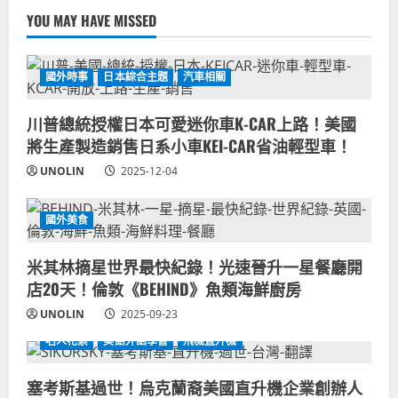
YOU MAY HAVE MISSED
國外時事
日本綜合主題
汽車相關
川普總統授權日本可愛迷你車K-CAR上路！美國
將生產製造銷售日系小車KEI-CAR省油輕型車！
UNOLIN
2025-12-04
國外美食
米其林摘星世界最快紀錄！光速晉升一星餐廳開
店20天！倫敦《BEHIND》魚類海鮮廚房
UNOLIN
2025-09-23
名人花絮
美語外語學習
飛機直升機
塞考斯基過世！烏克蘭裔美國直升機企業創辦人