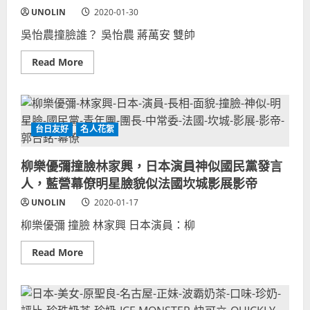
員
UNOLIN
歡
2020-01-30
樂
無
吳怡農撞臉誰？ 吳怡農 蔣萬安 雙帥
法
黨-
南
Read
Read More
宮
more
博
about
士
吳
迪
怡
士
農
尼
撞
戲
臉
台日友好
名人花絮
谷
山
前
本
員
太
柳樂優彌撞臉林家興，日本演員神似國民黨發言
工-
郎-
神
晴
人，藍營幕僚明星臉貌似法國坎城影展影帝
似
光
日
市
UNOLIN
2020-01-17
本
場
歌
正
柳樂優彌 撞臉 林家興 日本演員：柳
手
義
童
哥
年
阿
Read
Read More
長
澤-
more
相
彰
about
明
化
柳
星
警
樂
臉-
察
優
相
蕭
彌