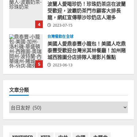
美國人愛鼎泰豐小籠包！美國人吃鼎
泰豐受歡迎台灣米其林餐廳！加州賭
城西雅圖分店排隊人潮影片盤點
5
2023-06-13
台灣餐飲在全球
國外時事
拜登喝珍奶！美國總統喝珍珠奶茶！
造訪賭城拉斯維加斯波霸奶茶店！
2024-02-06
1
台灣餐飲在全球
尚未分類
奧地利人愛喝珍奶、波霸奶茶奧地利
文章分類
愛瘋、珍珠奶茶門市顧客大排長龍
2024-01-27
2
文
章
台灣餐飲在全球
電影戲劇
分
獨家！芭比珍奶！珍珠奶茶飲料
類
BARBIE芭比娃娃肯尼電影聯名網友官
方影片！日出茶太CHATIME澳洲限定