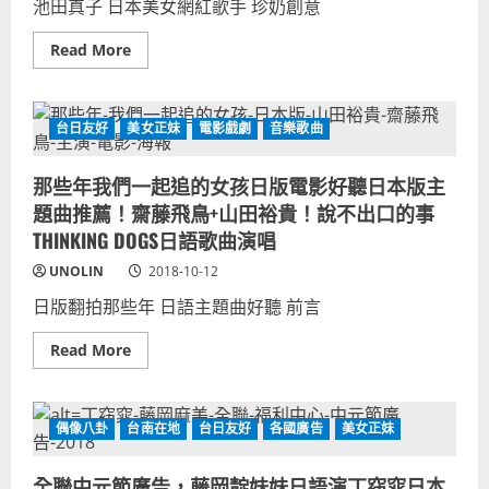
池田真子 日本美女網紅歌手 珍奶創意
冰
中
品
女
珍
生
Read
Read More
奶
路
more
+台
人
about
灣
惡
日
芒
作
本
果
劇
美
台日友好
美女正妹
電影戲劇
音樂歌曲
冰
女：
合
池
作
田
電
那些年我們一起追的女孩日版電影好聽日本版主
真
玩
子，
題曲推薦！齋藤飛鳥+山田裕貴！說不出口的事
珍
奶
THINKING DOGS日語歌曲演唱
珍
珠
UNOLIN
2018-10-12
波
霸
日版翻拍那些年 日語主題曲好聽 前言
奶
茶
創
Read
Read More
意
more
料
about
理。
那
網
些
紅
年
偶像八卦
台南在地
台日友好
各國廣告
美女正妹
偶
我
像
們
歌
一
手
全聯中元節廣告，藤岡靛妹妹日語演丁窈窕日本
起