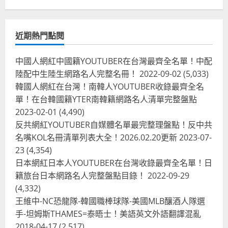
近期熱門點閱
中國人網紅中國籍YOUTUBER在台灣最齊全名單！中配
陸配中生陸生網路名人完整名冊！
2022-09-02
(5,033)
韓國人網紅在台灣！南韓人YOUTUBER收錄最齊全名
單！在台韓國籍YTER南韓籍網路名人清單完整盤點
2023-02-01
(4,490)
反共網紅YOUTUBER自媒體名單最完整理盤點！反中共
名嘴KOL名冊清單列表大全！2026.02.20更新
2023-07-
23
(4,354)
台灣餐飲在全球
尚未分類
日本網紅日本人YOUTUBER在台灣收錄最齊全名單！日
奧地利人愛喝珍奶、波霸奶茶奧地利
籍旅台日本網路名人完整盤點目錄！
2022-09-29
愛瘋、珍珠奶茶門市顧客大排長龍
(4,332)
2024-01-27
2
王維中-NC恐龍隊-韓國職棒球隊-美國MLB釀酒人隊選
手-坦姆斯THAMES=泰晤士！美語英文外語翻譯混亂
台灣餐飲在全球
電影戲劇
2018-04-17
(2,517)
獨家！芭比珍奶！珍珠奶茶飲料