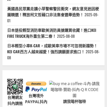
美
女
黃國昌民眾黨走讀小草警察警民衝突，網友意見迷因梗
JONBIGIRL
全
圖精選！釋放柯文哲藉口非法集會選舉造勢！
2025-09-
家
多
01
次
美
食
日本退役輕型消防車歐美消防員搶購買收藏！進口KEI
景
點
FIRE TRUCK海外重生第二春！
2025-08-08
自
由
日本輕型小車K-CAR，成歐美車市場不可忽視新趨勢！
行
KEI CAR西方人越來越愛！強烈請願要求進口！
2025-08-
08
台灣境外
台灣網友
請我喝杯咖啡
PAYPAL抖內
抖內請進