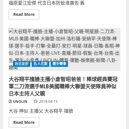
本
福原愛江宏傑 代言日本防蚊液廣告 舊
THINKING
演
DOGS
員
日
藤
Read
Read More
語
岡
more
歌
麻
about
曲
美，
福
演
國
原
唱
民
愛
黨
江
228
宏
白
傑-
色
防
恐
蚊
怖
液
槍
廣
台日友好
名人花絮
選手賽事
決
告-
台
桌
南
球
大谷翔平撞臉主播小倉智昭爸爸！棒球經典賽冠
年
選
輕
手
軍二刀流選手MLB美國職棒大聯盟天使隊員神似
媽
夫
媽！
妻
日本主持人父親
2018
代
政
言
UNOLIN
2018-04-15
治
EARTH
創
驅
大谷 神似 主播父 大谷翔平 撞臉
意
蟲
宣
噴
傳
霧-
Read
Read More
日
more
本