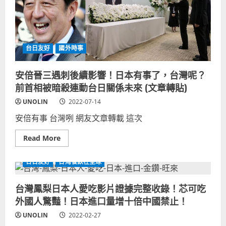
YOUTUBER
在
台
灣
收
錄
最
台日友好
國外時事
齊
全
名
安倍晉三遇刺後續影響！日本有事了，台灣呢？
單！
日
前首相被暗殺連動台日關係未來 (文章轉貼)
籍
旅
UNOLIN
2022-07-14
台
日
安倍有事 台灣咧 網友文章轉載 這次
本
網
路
Read
Read More
名
more
人
about
完
安
整
台日友好
台灣餐飲在全球
倍
盤
晉
點
三
目
台灣鳳梨日本人愛吃影片證據完整收錄！芯可吃
遇
錄！
刺
外國人驚豔！日本進口量增十倍中國禁止！
後
續
影
UNOLIN
2022-02-27
響！