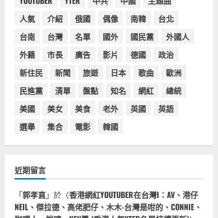
YOUTUBER
YTER
中共
中國
主題曲
活動
3
人氣
介紹
俄國
偶像
南韓
台北
2023-08-03
台灣餐飲在全球
台南
台灣
名單
國外
國民黨
外國人
波蘭人愛喝珍奶！珍珠奶茶店在波蘭
受歡迎，波霸奶茶門市顧客大排長
外籍
市長
廣告
影片
德國
政治
龍，網紅宣傳華沙珍奶店人潮多
新住民
新聞
旅遊
日本
歌曲
歐洲
4
2023-07-15
民進黨
清單
盤點
知名
網紅
總統
台灣餐飲在全球
美國人愛鼎泰豐小籠包！美國人吃鼎
美國
美女
美食
老外
英國
英語
泰豐受歡迎台灣米其林餐廳！加州賭
城西雅圖分店排隊人潮影片盤點
選舉
集合
電影
韓國
5
2023-06-13
近期留言
「
郭孝直
」於〈
香港網紅YOUTUBER在台灣I：AV、港仔
NEIL、傑拉德、高佬肥仔、木木-台灣是咁的、CONNIE、