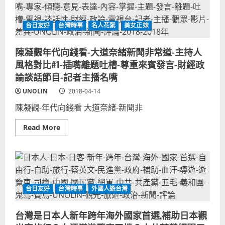
代
大
向
聯
錢
盟
看-
天
台日友好
台灣時事
名人花絮
美女正妹
大
使
道
隊
奈
員
緒-
陳凝觀年代向錢看-大道奈緒新聞非常道-主持人
神
新
似
風格對比#1-插嘴離題吐槽-尊重來賓發言-財經政
聞
日
非
本
論談話節目-記者主播名嘴
常
主
道-
持
UNOLIN
主
2018-04-14
人
持
父
人
陳凝觀-年代向錢看 大道奈緒-新聞非
親
風
格
對
Read
Read More
比
more
#2-
about
插
陳
嘴
凝
吐
觀
槽
年
離
代
題-
向
台日友好
台灣時事
外國人遊台灣
傾
錢
聽
看-
來
大
賓
道
台灣是日本人新年跨年海外國家首選,補助日本觀
發
奈