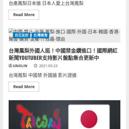
日
台產鳳梨日本搶 日本人愛上台灣鳳梨
本
有
事
Read
Read More
了，
more
台
about
灣
台
呢？
灣
前
鳳
台日友好
台灣美食
首
梨
相
日
被
本
台灣鳳梨外國人挺！中國禁金鑽進口！國際網紅
暗
人
殺
愛
新聞YOUTUBER支持影片盤點集合更新中
連
吃
動
影
UNOLIN
2021-03-23
台
片
日
證
關
台灣鳳梨 中國禁 外國搶 影片證據
據
係
完
未
整
Read
Read More
來
收
more
(文
錄！
about
章
芯
台
轉
可
灣
貼)
吃
鳳
外
梨
國
外
人
國
驚
人
豔！
挺！
日