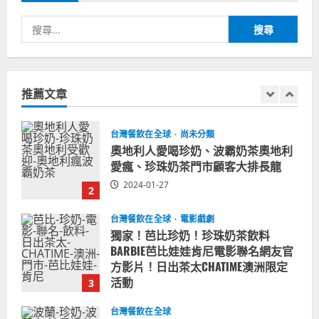
1
搜
尋
台灣餐飲在全球
尚未分類
奧地利人愛喝珍奶、波霸奶茶奧地利
關
愛瘋、珍珠奶茶門市顧客大排長龍
鍵
推薦文章
2024-01-27
字:
2
台灣餐飲在全球
電影戲劇
獨家！芭比珍奶！珍珠奶茶飲料
BARBIE芭比娃娃肯尼電影聯名網友官
方影片！日出茶太CHATIME澳洲限定
活動
3
2023-08-03
台灣餐飲在全球
波蘭人愛喝珍奶！珍珠奶茶店在波蘭
受歡迎，波霸奶茶門市顧客大排長
龍，網紅宣傳華沙珍奶店人潮多
4
2023-07-15
台灣餐飲在全球