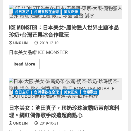
良-
珍
影
正
奶
帝
妹-
魔
台日友好
台灣餐飲在全球
美女正妹
珍
術-
珠
日
奶
本
ICE MONSTER：日本美女+魔物獵人世界主題冰品
茶
魔
4
術
珍奶+台灣芒果冰合作電玩
款-
師-
ICE
波
UNOLIN
2019-12-10
MONSTER
霸
快
珍
可
日本美女品嚐 ICE MONSTER
珠
立-
奶
品
茶-
Read
Read More
牌
東
more
口
京
about
味
涉
ICE
比
谷
MONSTER：
較
街
日
頭-
本
貢
美
台日友好
台灣餐飲在全球
美女正妹
音樂歌曲
茶
女
撲
+魔
克
物
牌
日本美女：池田真子，珍奶珍珠波霸奶茶創意料
獵
表
人
演
理。網紅偶像歌手改造超商點心
世
道
界
具
UNOLIN
2019-10-31
主
梗-
題
高