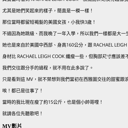
尤其是她們笑起來的樣子，簡直是一模一樣！
那位當時都留短褐髮的美國女孩，小我快
3
歲！
不過因為她跳級、而我晚了一年入學，所以我們一樣都是大一
她也是來自於美國中西部、身高
160
公分，跟
RACHAEL LEIGH
身材比
RACHAEL LEIGH COOK
纖瘦一些，但胸部尺寸應該差
我們交往跟分手的過程，就不用在此多說了。
只是看到這
MV
，就不禁想到我們當初在西雅圖交往的甜蜜跟
唉！都已是往事了！
當時的我比現在瘦了約
15
公斤，也是個小帥哥哩！
就請各位先聽歌吧！
MV影片