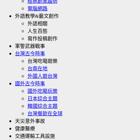
經商創業趨勢
電腦網路
外語教學&藝文創作
外語相關
人生百態
寫作投稿創作
軍警武器戰事
台灣古今時事
台灣吃喝遊樂
台南在地
外國人遊台灣
國外古今時事
國外吃喝玩樂
日本綜合主題
韓國綜合主題
台灣餐飲在全球
天災意外事故
健康醫療
交通運輸工具設施