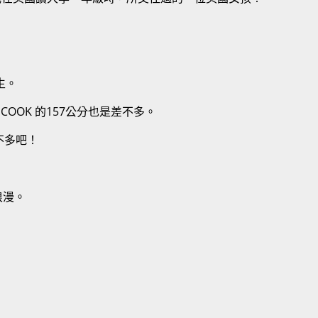
生。
 COOK
的
157
公分也是差不多。
不多吧！
浪漫。