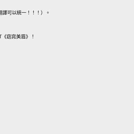
！
翻譯可以統一！！！）。
T
《窈窕美眉》！