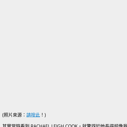
(照片來源：
請按此
！)
其實當時看到
RACHAEL LEIGH COOK
，就驚訝於她長得超像