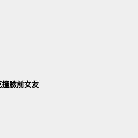
寇克撞臉前女友