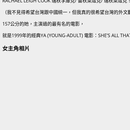
RACHAEL LEIGH COOK
瑞秋李庫克
/
蕾秋萊寇克
/
瑞秋萊寇克
（我不見得希望台灣跟中國統一，但我真的很希望台灣的外文
157
公分的她，主演過的最有名的電影，
就是
1999
年的經典
YA (YOUNG-ADULT)
電影：
SHE’S ALL THA
女主角相片