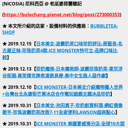
(NICOSIA) 尼科西亞 @ 老巫婆荷蘭雜記
(
https://bulochang.pixnet.net/blog/post/273000353
)
★ 本文所介紹的店家，設備材料的供應商：
BUBBLETEA-
SHOP
★ 2019.12.15【
日本美女-波霸奶茶口味珍奶評比-原聖良-名
古屋正妹-珍珠奶茶4款-ICE MONSTER快可立-品牌口味比
較
】
★ 2019.12.13【
珍奶魔術-日本魔術師-波霸珍珠奶茶-東京涉
谷街頭-貢茶撲克牌表演道具梗-高中女生路人惡作劇
】
★ 2019.12.10【
ICE MONSTER-日本美女介紹魔物獵人世界
+台灣台北永康街芒果冰店合作電玩遊戲主題冰品珍奶
】
★ 2019.10.31【
日本美女-池田真子-珍奶創意料理-網紅偶像
歌手-珍珠波霸奶茶改造7-11全家便利LAWSON超商點心
】
★ 2019.10.31【
ICE MONSTER 美國夏威夷分店-全球10大甜