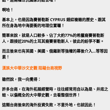
語，這兩種世仇國家的語言哩？
啊哈！
基本上，也是因為賽普勒斯 CYPRUS 錯綜複雜的歷史、跟其
所在身為地中海要衝的地理位置囉！
簡單來說，就是人口較多、佔了大約77%的希臘裔賽普勒斯
人，跟接近20%的土耳其裔賽普勒斯人，彼此的紛爭不斷。
而且後來也有英國、美國、俄羅斯等強權的幕後介入…等等因
素！
漢族大中華沙文史觀 阻礙台商視野
雖然說，我一向覺得：
許多台商，在海外拓展經營時，往往經常用自以為是、井底之
蛙、以偏概全的大中華史觀，去看整個世界！
這類台商後來的海外投資失敗，不意外地，也就因此！