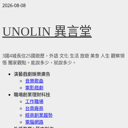
Skip
2026-08-08
to
content
UNOLIN 異言堂
3國4城長住25國遊歷，外語 文化 生活 旅遊 美食 人生 觀察領
悟 獨家觀點。能說多少，就說多少。
Primary
演藝戲劇娛樂廣告
Menu
音樂歌曲
電影戲劇
職場創業理財科技
工作職場
台南廠商
經商創業趨勢
電腦網路