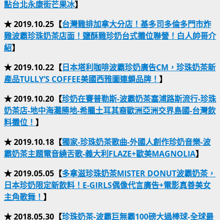
點台北永康街芒果冰
】
★ 2019.10.25【
台灣雞排加拿大分店！基多司多倫多門市炸
雞波霸珍珠奶茶店面！鹽酥雞珍奶台式攤位聯營！白人帥哥介
紹
】
★ 2019.10.22【
日本塔利咖啡波霸珍奶廣告CM，珍珠奶茶新
產品TULLY’S COFFEE美國西雅圖連鎖品牌！
】
★ 2019.10.20【
珍奶在賽普勒斯-波霸奶茶塞浦路斯流行-珍珠
奶茶店-地中海灘勝地-希臘土耳其裔歐洲亞洲交界島國-台灣飲
料攤位！
】
★ 2019.10.18【
獨家-珍珠奶茶歌曲-外國人創作珍奶音樂-波
霸奶茶主題電音繞舌歌-義大利FLAZE+歐美MAGNOLIA
】
★ 2019.05.05【
多拿滋珍珠奶茶MISTER DONUT波霸奶茶，
日本珍奶限定新飲料！E-GIRLS偶像代言廣告+電影真善美女
主角歌舞！
】
★ 2018.05.30【
珍珠奶茶-波霸巨無霸100磅大過棒球-全球最