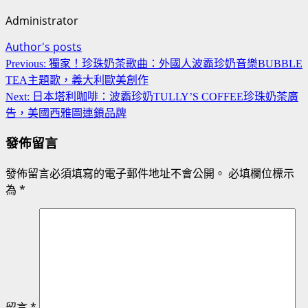
Administrator
Author's posts
Continue
Previous:
獨家！珍珠奶茶歌曲：外國人波霸珍奶音樂BUBBLE
Reading
TEA主題歌，義大利歐美創作
Next:
日本塔利咖啡：波霸珍奶TULLY’S COFFEE珍珠奶茶廣
告，美國西雅圖連鎖品牌
發佈留言
發佈留言必須填寫的電子郵件地址不會公開。
必填欄位標示
為
*
留言
*