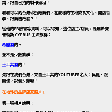
鋪，跟自己拍的製作過程！
看看可以給台灣珍奶廠商們，甚麼樣的在地飲食文化、開店哲
學、跟商機啟發？！
從他的FB臉書等資料，可以得知，這位店主/店員，是屬於賽
普勒斯 CYPRUS 主流族群：
希臘裔
的。
並不是少數族群：
土耳其裔
的！
先跟在我們台灣，來自土耳其的YOUTUBER名人：吳鳳、跟
圖佳，說個歹勢囉！
在地珍奶品牌店家照片 I
第一張相片說明：