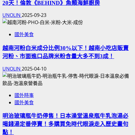
20天！倫敦《BEHIND》魚類海鮮廚房
UNOLIN
2025-09-23
國外美食
越南河粉白米成分比例30%以下！越南小吃店販賣
河粉、市面進口品牌米粉含量大多不到3成！
UNOLIN
2025-04-10
國外時事
國外美食
明治玻璃瓶牛奶停售！日本澡堂溫泉瓶牛乳泡湯必
喝錢湯定番停賣！多購買免時代眼淚走入歷史畫句
點！