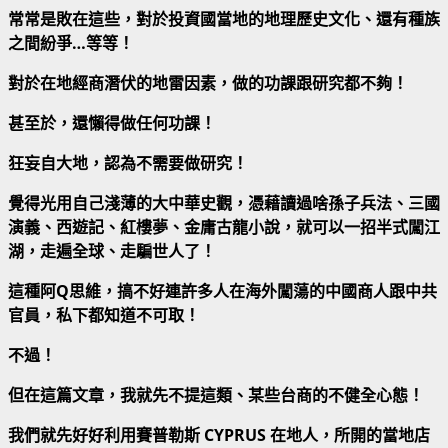
常常是敗在這些，對於投資國當地的地理歷史文化、還有種族
之間紛爭…等等！
對於在地經商潛伏的地雷因素，做的功課跟研究都不夠！
甚至於，還懶得做任何功課！
狂妄自大地，認為不需要做研究！
覺得光用自己淺薄的大中華史觀，憑藉讀過啥孫子兵法、三國
演義、西遊記、紅樓夢、金庸古龍小說，就可以一招半式闖江
湖，走遍全球、走騙世人了！
這種阿Q思維，搞不好連許多人在海外闖蕩的中國商人跟中共
官員，私下都知道不可取！
不過！
但在這篇文章，我就先不提這類、某些台商的不健全心態！
我們就先好好利用賽普勒斯 CYPRUS 在地人，所開的當地店