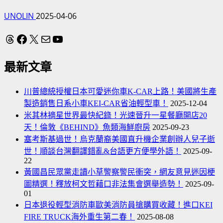
UNOLIN
2025-04-06
Threads
Facebook
X
電子郵件
YouTube
最新文章
川普總統授權日本可愛迷你車K-CAR上路！美國將生產
製造銷售日系小車KEI-CAR省油輕型車！
2025-12-04
米其林摘星世界最快紀錄！光速晉升一星餐廳開店20
天！倫敦《BEHIND》魚類海鮮廚房
2025-09-23
塞考斯基過世！烏克蘭裔美國直升機企業創辦人兒子逝
世！順談台灣翻譯錯亂&台語更方便學外語！
2025-09-
22
黃國昌民眾黨走讀小草警察警民衝突，網友意見迷因梗
圖精選！釋放柯文哲藉口非法集會選舉造勢！
2025-09-
01
日本退役輕型消防車歐美消防員搶購買收藏！進口KEI
FIRE TRUCK海外重生第二春！
2025-08-08