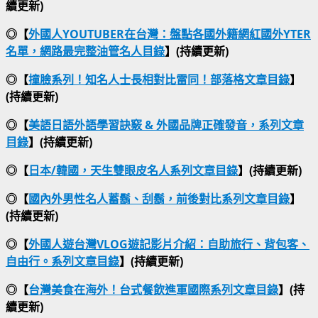
續更新)
◎【
外國人YOUTUBER在台灣：盤點各國外籍網紅國外YTER
名單，網路最完整油管名人目錄
】(持續更新)
◎【
撞臉系列！知名人士長相對比雷同！部落格文章目錄
】
(持續更新)
◎【
美語日語外語學習訣竅 & 外國品牌正確發音，系列文章
目錄
】(持續更新)
◎【
日本/韓國，天生雙眼皮名人系列文章目錄
】(持續更新)
◎【
國內外男性名人蓄鬍、刮鬍，前後對比系列文章目錄
】
(持續更新)
◎【
外國人遊台灣VLOG遊記影片介紹：自助旅行、背包客、
自由行。系列文章目錄
】(持續更新)
◎【
台灣美食在海外！台式餐飲進軍國際系列文章目錄
】(持
續更新)