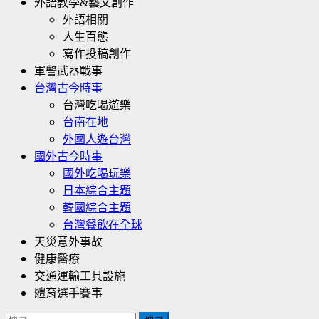
外語教學&藝文創作
外語相關
人生百態
寫作投稿創作
軍警武器戰事
台灣古今時事
台灣吃喝遊樂
台南在地
外國人遊台灣
國外古今時事
國外吃喝玩樂
日本綜合主題
韓國綜合主題
台灣餐飲在全球
天災意外事故
健康醫療
交通運輸工具設施
體育選手賽事