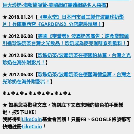
巨大珍奶-海報筒吸管-美國網紅團體網路名人惡搞
】
★ 2018.01.24【
《春水堂》日本門市員工製作波霸珍奶影
片！兵庫縣西宮《GARDENS》分店廚房現場！
】
★ 2012.06.08【
德國《麥當勞》波霸奶茶廣告：速食業龍頭
引進珍珠奶茶台灣之光飲品！珍奶成為麥克咖啡系列飲料！
】
★ 2012.06.08【
珍珠奶茶/波霸奶茶在德國柏林篇，台灣之光
珍奶在海外附影片！
】
★ 2012.06.08【
珍珠奶茶/波霸奶茶在德國海德堡篇，台灣之
光珍奶在海外附影片！
】
֍▲֍▲֍▲֍▲֍▲֍▲֍▲֍▲
★ 如果您喜歡我文章，請到底下文章末端的綠色拍手圖樣
鍵，按5下LIKE!
我將得到
LikeCoin
基金會回饋！只需FB、GOOGLE帳號都可
快速註冊
LikeCoin
！