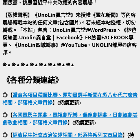
頭叛黨、挑釁習近平中共政權的內容農場！
【版權聲明】《UnoLin異言堂》未授權《雪花新聞》等內容
農場轉載本站的任何文章(包含圖片)。若未經本站授權，切勿
轉載。「本站」包含：UnoLin異言堂@WordPress、《林爸
粉絲團-Unolin異言堂 | Facebook》FB臉書FACEBOOK專
頁、《UnoLin四城鄉事》@YouTube、UNOLIN部屋@痞客
邦。
֍▲֍▲֍▲֍▲֍▲֍▲֍▲֍▲
《各種分類連結》
◎【
體育各項目種類比賽、運動員選手新聞花絮八卦代言廣告
相關，部落格文章目錄
】(持續更新)
◎【
各國電影主題曲，電視劇配樂，偶像劇插曲，日劇韓劇美
劇歌曲相關，部落格文章目錄
】(持續更新)
◎【
經濟民生社會政治論述相關，部落格系列文章目錄
】(持