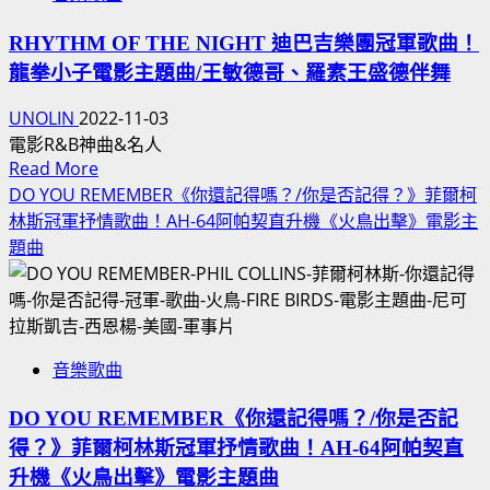
伯
合
電
洛
照
影
RHYTHM OF THE NIGHT 迪巴吉樂團冠軍歌曲！
《昨
人
聯
龍拳小子電影主題曲/王敏德哥、羅素王盛德伴舞
夜
事
名
情
物
UNOLIN
2022-11-03
網
深》
時
電影R&B神曲&名人
友
電
機
Read
Read More
官
影
巧
more
DO YOU REMEMBER《你還記得嗎？/你是否記得？》菲爾柯
方
主
合
about
林斯冠軍抒情歌曲！AH-64阿帕契直升機《火鳥出擊》電影主
影
題
RHYTHM
題曲
片！
OF
曲
日
THE
IF
出
NIGHT
ANYBODY
茶
HAD
迪
太
A
巴
音樂歌曲
CHATIME
HEART
吉
澳
神
樂
DO YOU REMEMBER《你還記得嗎？/你是否記
洲
曲,
團
得？》菲爾柯林斯冠軍抒情歌曲！AH-64阿帕契直
限
約
冠
升機《火鳥出擊》電影主題曲
定
翰