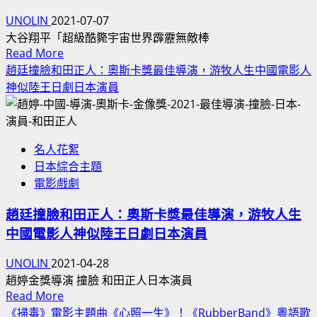
幻
典
UNOLIN
2021-07-07
夢
電
大谷翔平「超級酷斃宇宙世界霹靂無敵棒
境
影
Read
Read More
NELLA
台
more
趙廷撞臉和田正人：奧斯卡獎最佳導演，游牧人生中國電影人
FANTASIA
about
詞！
神似陸王日劇日本演員
原
大
淺
曲
谷
談
各
翔
美
演
名人花絮
平
國
奏
日本綜合主題
「超
英
版
電影戲劇
級
文
本
酷
常
趙廷撞臉和田正人：奧斯卡獎最佳導演，游牧人生
斃
見
中國電影人神似陸王日劇日本演員
宇
西
宙
班
UNOLIN
2021-04-28
世
牙
趙婷金獎導演 撞臉 和田正人日本演員
界
文！
Read
Read More
霹
美
more
《掃毒》電影主題曲《心照一生》！《RubberBand》粵語歌