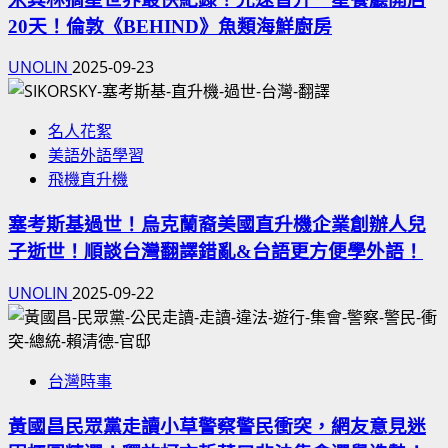
20天！倫敦《BEHIND》魚類海鮮廚房
UNOLIN
2025-09-23
名人花絮
美語外語學習
飛機直升機
塞考斯基過世！烏克蘭裔美國直升機企業創辦人兒
子逝世！順談台灣翻譯錯亂&台語更方便學外語！
UNOLIN
2025-09-22
台灣時事
黃國昌民眾黨走讀小草警察警民衝突，網友意見迷