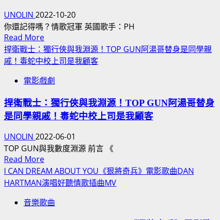
軍
活
威
歌
UNOLIN
2022-10-20
動
特
曲！
你還記得嗎？情歌冠軍 英國歌手：PH
抒
Read
Read More
龍
情
more
捍衛戰士：獨行俠與我淵源！TOP GUN阿湯哥替身是同學親
拳
about
歌
戚！毒蛇中校上司是我顧客
小
DO
曲
子
YOU
電影戲劇
電
REMEMBER《你
影
捍衛戰士：獨行俠與我淵源！TOP GUN阿湯哥替身
還
主
記
是同學親戚！毒蛇中校上司是我顧客
題
得
曲/
UNOLIN
2022-06-01
嗎？/
王
TOP GUN與我數度淵源 前言 《
你
敏
Read
Read More
是
德
more
I CAN DREAM ABOUT YOU《狠將奇兵》電影歌曲DAN
否
哥、
about
HARTMAN演唱好聽情歌插曲MV
記
羅
捍
得？》
音樂歌曲
素
衛
菲
王
戰