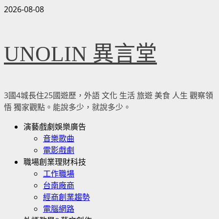
Skip
2026-08-08
to
content
UNOLIN 異言堂
3國4城長住25國遊歷，外語 文化 生活 旅遊 美食 人生 觀察領
悟 獨家觀點。能說多少，就說多少。
Primary
演藝戲劇娛樂廣告
Menu
音樂歌曲
電影戲劇
職場創業理財科技
工作職場
台南廠商
經商創業趨勢
電腦網路