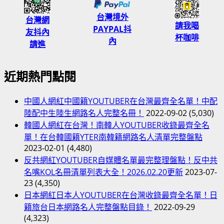
題
主
台灣境外
曲
台灣網
題
請我喝
PAYPAL抖
推
友抖內
曲，
杯咖啡
內
薦！
請進
推
齋
薦
藤
插
近期熱門點閱
飛
曲
鳥
CHEER
中國人網紅中國籍YOUTUBER在台灣最齊全名單！中配
+山
UP！
陸配中生陸生網路名人完整名冊！
2022-09-02
(5,030)
田
韓國人網紅在台灣！南韓人YOUTUBER收錄最齊全名
裕
單！在台韓國籍YTER南韓籍網路名人清單完整盤點
貴！
2023-02-01
(4,480)
說
反共網紅YOUTUBER自媒體名單最完整理盤點！反中共
不
名嘴KOL名冊清單列表大全！2026.02.20更新
2023-07-
出
23
(4,350)
口
日本網紅日本人YOUTUBER在台灣收錄最齊全名單！日
的
籍旅台日本網路名人完整盤點目錄！
2022-09-29
事
(4,323)
THINKING