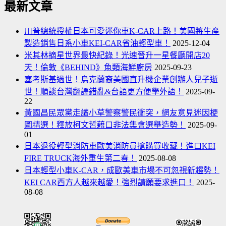
年
最新文章
韓
頁
曲
我
國
推
們
川普總統授權日本可愛迷你車K-CAR上路！美國將生產
翻
薦！
一
製造銷售日系小車KEI-CAR省油輕型車！
2025-12-04
拍
起
米其林摘星世界最快紀錄！光速晉升一星餐廳開店20
堺
追
天！倫敦《BEHIND》魚類海鮮廚房
2025-09-23
雅
的
塞考斯基過世！烏克蘭裔美國直升機企業創辦人兒子逝
人
女
世！順談台灣翻譯錯亂&台語更方便學外語！
2025-09-
日
孩
22
本
日
黃國昌民眾黨走讀小草警察警民衝突，網友意見迷因梗
電
版
圖精選！釋放柯文哲藉口非法集會選舉造勢！
2025-09-
影，
電
01
英
影
日本退役輕型消防車歐美消防員搶購買收藏！進口KEI
國
好
FIRE TRUCK海外重生第二春！
2025-08-08
披
聽
日本輕型小車K-CAR，成歐美車市場不可忽視新趨勢！
頭
日
KEI CAR西方人越來越愛！強烈請願要求進口！
2025-
四
08-08
本
GOLDEN
版
SLUMBERS
主
非