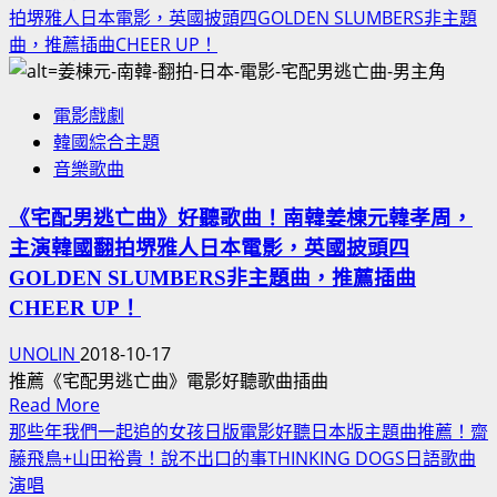
about
立
拍堺雅人日本電影，英國披頭四GOLDEN SLUMBERS非主題
霸
疑
委
曲，推薦插曲CHEER UP！
奶
雲
選
茶
密
舉
MISTER
電影戲劇
佈：
候
DONUT
韓國綜合主題
哈
選
珍
音樂歌曲
里
人
奶
遜
蔣
廣
《宅配男逃亡曲》好聽歌曲！南韓姜棟元韓孝周，
福
萬
告
主演韓國翻拍堺雅人日本電影，英國披頭四
特、
安
克
GOLDEN SLUMBERS非主題曲，推薦插曲
對
莉
CHEER UP！
手
絲
VS
UNOLIN
2018-10-17
汀‧
日
推薦《宅配男逃亡曲》電影好聽歌曲插曲
史
本
Read
Read More
考
參
more
那些年我們一起追的女孩日版電影好聽日本版主題曲推薦！齋
特‧
議
about
藤飛鳥+山田裕貴！說不出口的事THINKING DOGS日語歌曲
湯
員/
《宅
演唱
普
大