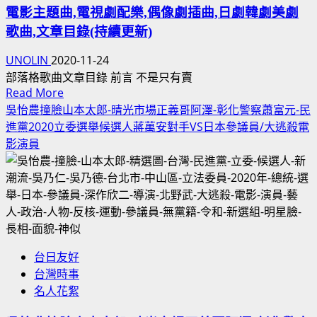
古
電影主題曲,電視劇配樂,偶像劇插曲,日劇韓劇美劇
車/
天
歌曲,文章目錄(持續更新)
銀
樂
翼
UNOLIN
2020-11-24
香
殺
部落格歌曲文章目錄 前言 不是只有賣
港
手/
Read
Read More
片
征
more
吳怡農撞臉山本太郎-晴光市場正義哥阿澤-彰化警察蕭富元-民
服
about
進黨2020立委選舉候選人蔣萬安對手VS日本參議員/大逃殺電
天
電
影演員
堂，
影
電
主
影
題
奧
曲,
斯
電
卡
視
金
台日友好
劇
像
台灣時事
配
獎
名人花絮
樂,
主
偶