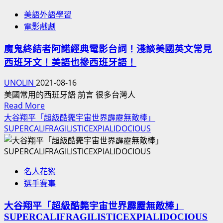
百
電
美語外語學習
列
影、
電影戲劇
的
SAAB
雙
瑞
魔鬼終結者阿諾經典電影台詞！淺談美國英文常見
簧
典
西班牙文！美語也摻西班牙語！
管/GABRIEL’S
紳
OBOE》
寶
UNOLIN
2021-08-16
《教
主
美國常用的西班牙語 前言 很多台灣人
會/MISSION》
Read
角
Read More
電
more
汽
大谷翔平「超級酷斃宇宙世界霹靂無敵棒」
影
about
SUPERCALIFRAGILISTICEXPIALIDOCIOUS
車
主
魔
是
題
鬼
我
曲，
終
家
幻
名人花絮
結
第
夢
選手賽事
者
一
之
阿
輛
大谷翔平「超級酷斃宇宙世界霹靂無敵棒」
中/
諾
車！
SUPERCALIFRAGILISTICEXPIALIDOCIOUS
奇
經