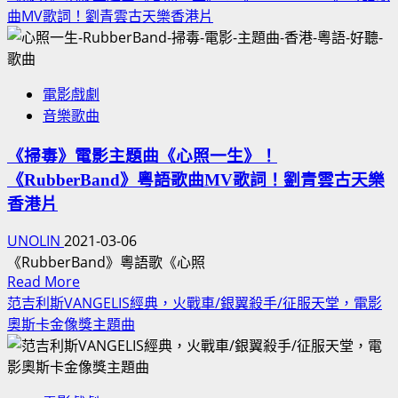
靂
語
about
曲MV歌詞！劉青雲古天樂香港片
無
也
趙
敵
摻
廷
棒」
西
撞
SUPERCALIFRAGILISTICEXPIALIDOCIOUS
班
電影戲劇
臉
牙
音樂歌曲
和
語！
田
《掃毒》電影主題曲《心照一生》！
正
《RubberBand》粵語歌曲MV歌詞！劉青雲古天樂
人：
奧
香港片
斯
UNOLIN
2021-03-06
卡
《RubberBand》粵語歌《心照
獎
Read
Read More
最
more
范吉利斯VANGELIS經典，火戰車/銀翼殺手/征服天堂，電影
佳
about
奧斯卡金像獎主題曲
導
《掃
演，
毒》
游
電
牧