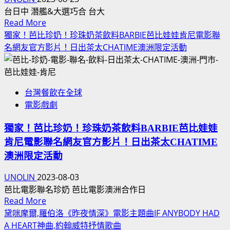
台日中 潛艦&大選巧合 台大
Read
Read More
more
獨家！芭比珍奶！珍珠奶茶飲料BARBIE芭比娃娃肯尼電影聯
about
名網友官方影片！日出茶太CHATIME澳洲限定活動
海
鯤
號
台灣餐飲在全球
下
電影戲劇
水
VS
獨家！芭比珍奶！珍珠奶茶飲料BARBIE芭比娃娃
沉
肯尼電影聯名網友官方影片！日出茶太CHATIME
默
的
澳洲限定活動
艦
UNOLIN
2023-08-03
隊
芭比電影聯名珍奶 芭比電影澳洲合作日
日
Read
Read More
本
more
黛咪摩爾,羅伯洛《昨夜情深》電影主題曲IF ANYBODY HAD
潛
about
A HEART神曲,約翰威特抒情歌曲
艇