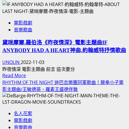
獨
軍
家！
事
芭
電
電影戲劇
比
影
音樂歌曲
珍
VS
奶！
中
黛咪摩爾,羅伯洛《昨夜情深》電影主題曲IF
珍
國
ANYBODY HAD A HEART神曲,約翰威特抒情歌曲
珠
潛
奶
艦
UNOLIN
2022-11-03
茶
失
昨夜情深 電影主題曲 前言 這次要分
飲
事！
Read
Read More
料
more
大
RHYTHM OF THE NIGHT 迪巴吉樂團冠軍歌曲！龍拳小子電
BARBIE
about
澤
影主題曲/王敏德哥、羅素王盛德伴舞
芭
黛
隆
比
咪
夫
娃
摩
賴
娃
名人花絮
爾,
清
肯
電影戲劇
羅
德
尼
音樂歌曲