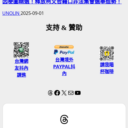
因梗圖精選！釋放柯文哲藉口非法集會選舉造勢！
UNOLIN
2025-09-01
支持 & 贊助
台灣境外
台灣網
請我喝
PAYPAL抖
友抖內
杯咖啡
內
請進
Threads
Facebook
X
電子郵件
YouTube