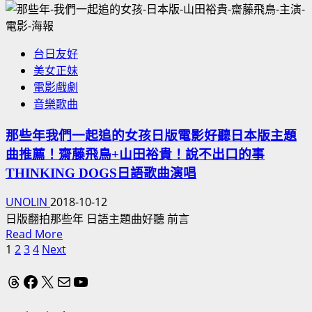
配
遜
逃
男
主
殺
逃
演，
電
台日友好
亡
RANDOM
影
美女正妹
曲》
HEARTS，
演
電影戲劇
好
美
員
音樂歌曲
聽
國
歌
電
那些年我們一起追的女孩日版電影好聽日本版主題
曲！
影
曲推薦！齋藤飛鳥+山田裕貴！說不出口的事
南
主
韓
THINKING DOGS日語歌曲演唱
題
姜
曲
UNOLIN
2018-10-12
棟
GOOD
日版翻拍那些年 日語主題曲好聽 前言
元
THING
Read
Read More
韓
好
more
1
2
3
4
Next
文
孝
聽
about
周，
英
章
Threads
Facebook
X
電子郵件
YouTube
那
主
語
些
分
演
歌