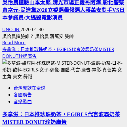
題
吳怡農撞臉山本太郎-晴光市場正義哥阿澤-彰化警察
像
曲
蕭富元-民進黨2020立委選舉候選人蔣萬安對手VS日
劇
插
本參議員/大逃殺電影演員
曲,
UNOLIN
2020-01-30
日
吳怡農撞臉誰？ 吳怡農 蔣萬安 雙帥
劇
Read
Read More
韓
more
多拿滋：日本推珍珠奶茶，EGIRLS代言波霸奶茶MISTER
劇
about
DONUT珍奶廣告
美
吳
劇
怡
歌
農
曲,
撞
文
台灣餐飲在全球
臉
章
各國廣告
山
目
音樂歌曲
本
錄
太
(持
多拿滋：日本推珍珠奶茶，EGIRLS代言波霸奶茶
郎-
續
MISTER DONUT珍奶廣告
晴
更