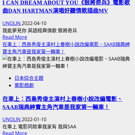
爾
I CAN DREAM ABOUT YOU《狠將奇兵》電影歌
盛
士：
柯
曲DAN HARTMAN演唱好聽情歌插曲MV
德
獨
林
伴
行
斯
UNOLIN
2022-04-10
舞
俠
冠
我能夢見你 英語經典情歌 狠將奇兵
與
Read
Read More
軍
我
more
在車上：西島秀俊主演村上春樹小說改編電影、SAAB瑞典紳
抒
淵
about
寶主角汽車是我家第一輛車！
情
源！
I
歌
TOP
CAN
曲！
GUN
DREAM
AH-
阿
ABOUT
日本綜合主題
64
湯
YOU《狠
電影戲劇
阿
哥
將
帕
替
奇
在車上：西島秀俊主演村上春樹小說改編電影、
契
身
兵》
SAAB瑞典紳寶主角汽車是我家第一輛車！
直
是
電
升
同
UNOLIN
2022-01-10
影
機
學
在車上 電影同款車我家有 我與SAA
歌
《火
Read
Read More
親
曲