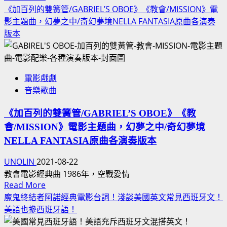
鳥
more
《加百列的雙簧管/GABRIEL’S OBOE》《教會/MISSION》電
戚！
DAN
出
about
HARTMAN
影主題曲，幻夢之中/奇幻夢境NELLA FANTASIA原曲各演奏
毒
擊》
在
演
版本
蛇
電
車
唱
中
影
上：
好
校
主
西
聽
上
題
電影戲劇
島
情
司
曲
音樂歌曲
秀
歌
是
俊
插
我
《加百列的雙簧管/GABRIEL’S OBOE》《教
主
曲
顧
會/MISSION》電影主題曲，幻夢之中/奇幻夢境
演
MV
客
村
NELLA FANTASIA原曲各演奏版本
上
UNOLIN
2021-08-22
春
教會電影經典曲 1986年，空戰愛情
樹
Read
Read More
小
more
魔鬼終結者阿諾經典電影台詞！淺談美國英文常見西班牙文！
說
about
美語也摻西班牙語！
改
《加
編