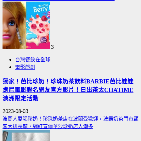
3
台灣餐飲在全球
電影戲劇
獨家！芭比珍奶！珍珠奶茶飲料BARBIE芭比娃娃
肯尼電影聯名網友官方影片！日出茶太CHATIME
澳洲限定活動
2023-08-03
波蘭人愛喝珍奶！珍珠奶茶店在波蘭受歡迎，波霸奶茶門市顧
客大排長龍，網紅宣傳華沙珍奶店人潮多