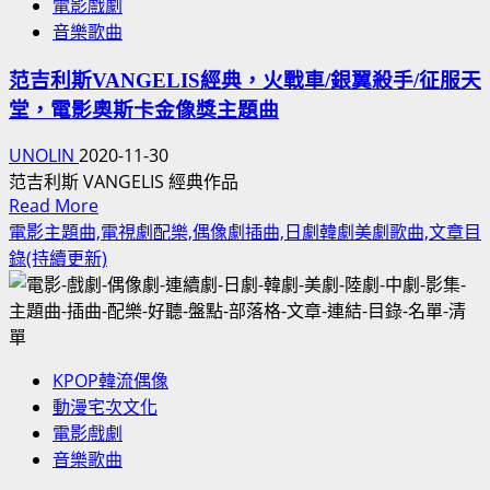
電影戲劇
影
人
音樂歌曲
主
生
題
中
范吉利斯VANGELIS經典，火戰車/銀翼殺手/征服天
曲
國
堂，電影奧斯卡金像獎主題曲
《心
電
照
影
UNOLIN
2020-11-30
一
人
范吉利斯 VANGELIS 經典作品
生》！
Read
Read More
神
《RubberBand》
more
電影主題曲,電視劇配樂,偶像劇插曲,日劇韓劇美劇歌曲,文章目
似
粵
about
錄(持續更新)
陸
語
范
王
歌
吉
日
曲
利
劇
MV
斯
日
歌
KPOP韓流偶像
VANGELIS
本
詞！
動漫宅次文化
經
演
劉
電影戲劇
典，
員
青
音樂歌曲
火
雲
戰