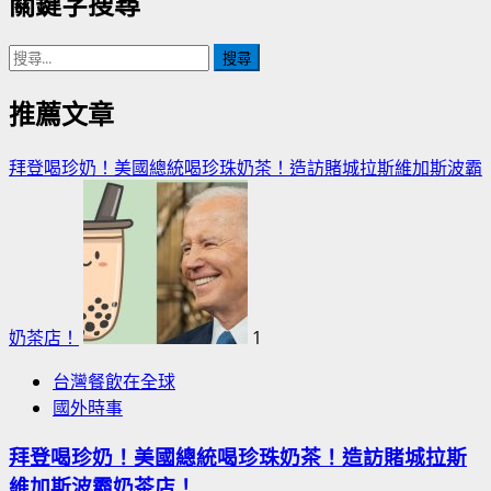
關鍵字搜尋
搜
尋
關
推薦文章
鍵
字:
拜登喝珍奶！美國總統喝珍珠奶茶！造訪賭城拉斯維加斯波霸
奶茶店！
1
台灣餐飲在全球
國外時事
拜登喝珍奶！美國總統喝珍珠奶茶！造訪賭城拉斯
維加斯波霸奶茶店！