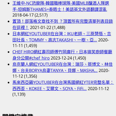
王維中-NC恐龍隊-韓國職棒球隊-美國MLB釀酒人隊選
DOGS
手-坦姆斯THAMES=泰晤士！美語英文外語翻譯混亂
日
2018-04-17
(2,517)
語
置頂！部落格文章找不到 ？頂置所有完整清單列表目錄
歌
在這裡！
2021-01-22
(1,488)
曲
日本網紅YOUTUBER在台灣：IKU老師、三原慧悟、吉
演
田社長、TOMMY、高志TAKASHI、一樹、亞…
2020-
唱
11-11
(1,459)
CHEF HIRO網紅壽司師傅竹岡廣行，日本搞笑廚師餐廳
身分公開#chef_hiro
2023-12-24
(1,450)
烏克蘭人網紅YOUTUBER在台灣：瑞莎、蔡博文、林佳
娜、台夫BORYA烏妻TANYA、貝娜、MASHA…
2020-
11-12
(1,356)
馬來西亞籍YOUTUBER在台灣馬國網紅YTER完整名單：
西西歪、KOKEE、艾爾文、SOYA、FiFi…
2020-11-12
(1,139)