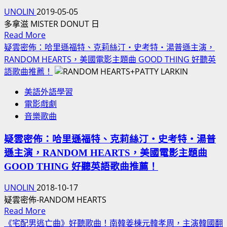
光
新)
UNOLIN
2019-05-05
市
多拿滋 MISTER DONUT 日
場
Read
Read More
正
more
疑雲密佈：哈里遜福特、克莉絲汀‧史考特‧湯普遜主演，
義
about
RANDOM HEARTS，美國電影主題曲 GOOD THING 好聽英
哥
多
語歌曲推薦！
阿
拿
澤-
美語外語學習
滋：
彰
電影戲劇
日
化
音樂歌曲
本
警
推
察
疑雲密佈：哈里遜福特、克莉絲汀‧史考特‧湯普
珍
蕭
遜主演，RANDOM HEARTS，美國電影主題曲
珠
富
奶
GOOD THING 好聽英語歌曲推薦！
元-
茶，
民
UNOLIN
2018-10-17
EGIRLS
進
疑雲密佈-RANDOM HEARTS
代
Read
Read More
黨
言
more
2020
《宅配男逃亡曲》好聽歌曲！南韓姜棟元韓孝周，主演韓國翻
波