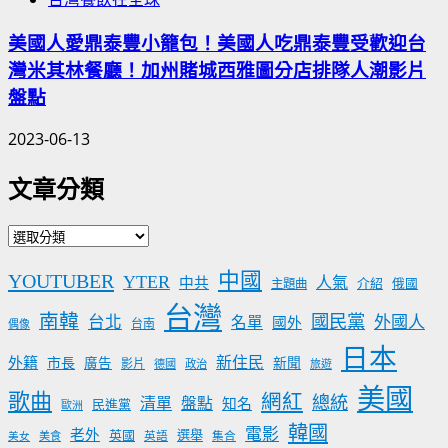
美國人愛鼎泰豐小籠包！美國人吃鼎泰豐受歡迎台
灣米其林餐廳！加州賭城西雅圖分店排隊人潮影片
盤點
2023-06-13
文章分類
文
章
中國
YOUTUBER
YTER
分
人氣
中共
介紹
主題曲
俄國
類
台灣
南韓
國民黨
台北
外國人
名單
國外
台南
偶像
日本
新住民
外籍
市長
廣告
新聞
影片
德國
政治
旅遊
美國
歌曲
網紅
總統
清單
盤點
知名
民進黨
歐洲
韓國
電影
老外
英國
選舉
美食
英語
集合
美女