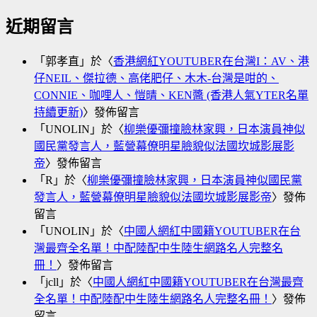
近期留言
「
郭孝直
」於〈
香港網紅YOUTUBER在台灣I：AV、港
仔NEIL、傑拉德、高佬肥仔、木木-台灣是咁的、
CONNIE、咖哩人、愷晴、KEN醬 (香港人氣YTER名單
持續更新)
〉發佈留言
「
UNOLIN
」於〈
柳樂優彌撞臉林家興，日本演員神似
國民黨發言人，藍營幕僚明星臉貌似法國坎城影展影
帝
〉發佈留言
「
R
」於〈
柳樂優彌撞臉林家興，日本演員神似國民黨
發言人，藍營幕僚明星臉貌似法國坎城影展影帝
〉發佈
留言
「
UNOLIN
」於〈
中國人網紅中國籍YOUTUBER在台
灣最齊全名單！中配陸配中生陸生網路名人完整名
冊！
〉發佈留言
「
jcll
」於〈
中國人網紅中國籍YOUTUBER在台灣最齊
全名單！中配陸配中生陸生網路名人完整名冊！
〉發佈
留言