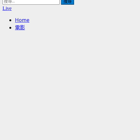
搜
尋
Live
關
Home
鍵
電影
字: