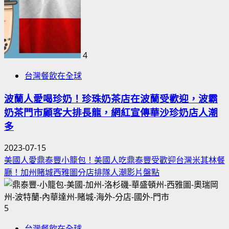
4
台灣餐飲在全球
波蘭人愛喝珍奶！珍珠奶茶店在波蘭受歡迎，波霸
奶茶門市顧客大排長龍，網紅宣傳華沙珍奶店人潮
多
2023-07-15
美國人愛鼎泰豐小籠包！美國人吃鼎泰豐受歡迎台灣米其林餐
廳！加州賭城西雅圖分店排隊人潮影片盤點
5
台灣餐飲在全球