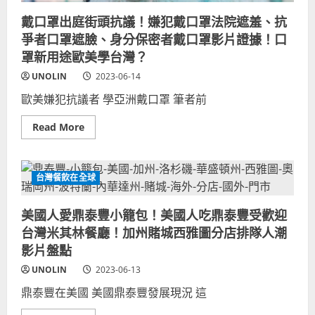
性
粉
戴口罩出庭街頭抗議！嫌犯戴口罩法院遮羞、抗
絲
台
爭者口罩遮臉、身分保密者戴口罩影片證據！口
南
台
罩新用途歐美學台灣？
北
偶
UNOLIN
2023-06-14
像
追
歐美嫌犯抗議者 學亞洲戴口罩 筆者前
星
朝
聖
Read
Read More
台
more
劇
about
拍
戴
攝
口
景
罩
台灣餐飲在全球
點
出
許
庭
太
街
太
美國人愛鼎泰豐小籠包！美國人吃鼎泰豐受歡迎
頭
影
抗
迷
台灣米其林餐廳！加州賭城西雅圖分店排隊人潮
議！
瘋
嫌
影片盤點
狂
犯
打
戴
卡
UNOLIN
2023-06-13
口
影
罩
片
鼎泰豐在美國 美國鼎泰豐發展現況 這
法
整
院
理
遮