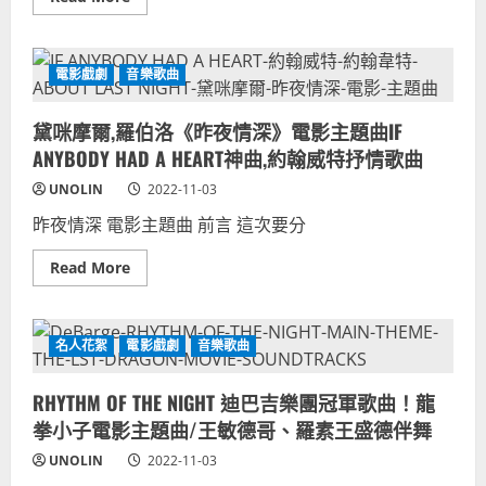
more
人
about
接
俄
受
烏
台
戰
灣
電影戲劇
音樂歌曲
爭
口
俄
味
軍
麵
黛咪摩爾,羅伯洛《昨夜情深》電影主題曲IF
陣
包
亡
甜
ANYBODY HAD A HEART神曲,約翰威特抒情歌曲
將
點
官
咖
UNOLIN
2022-11-03
兵
啡
名
影
昨夜情深 電影主題曲 前言 這次要分
單
片
照
證
片！
據
Read
Read More
烏
more
克
about
蘭
黛
視
咪
角
摩
烏
名人花絮
電影戲劇
音樂歌曲
爾,
俄
羅
衝
伯
突
RHYTHM OF THE NIGHT 迪巴吉樂團冠軍歌曲！龍
洛
俄
《昨
國
拳小子電影主題曲/王敏德哥、羅素王盛德伴舞
夜
軍
情
官
UNOLIN
2022-11-03
深》
將
電
領