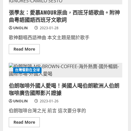
網
音
紅
IG
在
爆
張學友：愛慕AMOUR原曲，西班牙語歌曲。附神
台
紅！
灣！
曲粵語國語西班牙文歌詞
網
南
路
韓
證
UNOLIN
2023-01-28
人
據
YOUTUBER
外
歌神翻唱西語神曲 本文主題是關於歌手
收
國
錄
新
最
聞
Read
Read More
齊
評
more
全
論
about
名
完
張
單！
整
學
在
盤
友：
台
台灣餐飲在全球
點
愛
韓
收
慕
國
錄
AMOUR
籍
伯朗咖啡外國人愛喝！美國人喝伯朗歐洲人伯朗
原
YTER
曲，
南
咖啡廣告國際影片證據
西
韓
班
籍
UNOLIN
2023-01-26
牙
網
語
路
伯朗咖啡台灣之光 前言 這次要分享的
歌
名
曲。
人
附
清
Read
Read More
神
單
more
曲
完
about
粵