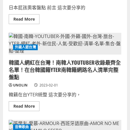
防
OLIVIA
震
日本屁孩奧客盤點 前言 這次要分享的
RODRIGO
係
喝
數
台
區
Read
Read More
灣
域
more
珍
差
about
珠
異
日
奶
本
茶！
壽
美
司
國
郎
外國人遊台灣
少
屁
女
孩
歌
吉
手
韓國人網紅在台灣！南韓人YOUTUBER收錄最齊全
野
偶
家
名單！在台韓國籍YTER南韓籍網路名人清單完整
像
奧
波
客
盤點
霸
大
BOBA
集
迪
UNOLIN
2023-02-01
合！
士
惡
尼
韓籍在台YTER統整 這次要分享的，
搞
影
餐
集
廳
梗
Read
Read More
店
more
家
about
影
韓
片
國
FB
人
音樂歌曲
抖