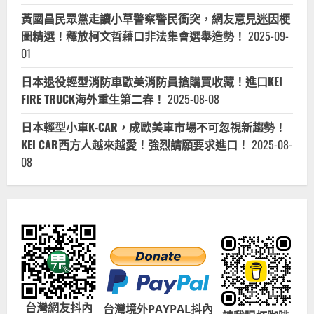
整
盤
黃國昌民眾黨走讀小草警察警民衝突，網友意見迷因梗
點！
圖精選！釋放柯文哲藉口非法集會選舉造勢！
2025-09-
01
日本退役輕型消防車歐美消防員搶購買收藏！進口KEI
FIRE TRUCK海外重生第二春！
2025-08-08
日本輕型小車K-CAR，成歐美車市場不可忽視新趨勢！
KEI CAR西方人越來越愛！強烈請願要求進口！
2025-08-
08
台灣網友抖內
台灣境外PAYPAL抖內