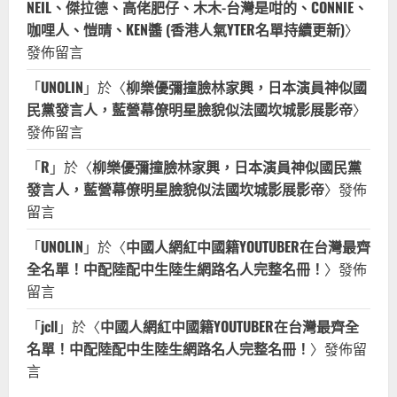
NEIL、傑拉德、高佬肥仔、木木-台灣是咁的、CONNIE、
咖哩人、愷晴、KEN醬 (香港人氣YTER名單持續更新)
〉
發佈留言
「
UNOLIN
」於〈
柳樂優彌撞臉林家興，日本演員神似國
民黨發言人，藍營幕僚明星臉貌似法國坎城影展影帝
〉
發佈留言
「
R
」於〈
柳樂優彌撞臉林家興，日本演員神似國民黨
發言人，藍營幕僚明星臉貌似法國坎城影展影帝
〉發佈
留言
「
UNOLIN
」於〈
中國人網紅中國籍YOUTUBER在台灣最齊
全名單！中配陸配中生陸生網路名人完整名冊！
〉發佈
留言
「
jcll
」於〈
中國人網紅中國籍YOUTUBER在台灣最齊全
名單！中配陸配中生陸生網路名人完整名冊！
〉發佈留
言