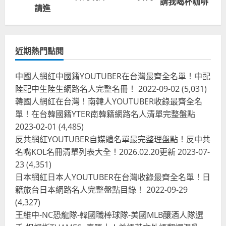
請我喝杯咖啡
請進
近期熱門點閱
中國人網紅中國籍YOUTUBER在台灣最齊全名單！中配
陸配中生陸生網路名人完整名冊！
2022-09-02
(5,031)
韓國人網紅在台灣！南韓人YOUTUBER收錄最齊全名
單！在台韓國籍YTER南韓籍網路名人清單完整盤點
2023-02-01
(4,485)
反共網紅YOUTUBER自媒體名單最完整理盤點！反中共
名嘴KOL名冊清單列表大全！2026.02.20更新
2023-07-
23
(4,351)
台灣餐飲在全球
尚未分類
日本網紅日本人YOUTUBER在台灣收錄最齊全名單！日
奧地利人愛喝珍奶、波霸奶茶奧地利
籍旅台日本網路名人完整盤點目錄！
2022-09-29
愛瘋、珍珠奶茶門市顧客大排長龍
(4,327)
2024-01-27
2
王維中-NC恐龍隊-韓國職棒球隊-美國MLB釀酒人隊選