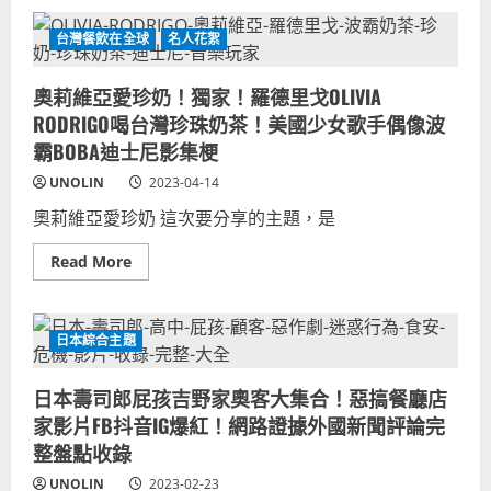
美
事
行
國
被
愛
東
台
台灣餐飲在全球
名人花絮
珍
岸
南
奶
少
小
地
地
奧莉維亞愛珍奶！獨家！羅德里戈OLIVIA
震！
震
馬
嚇
RODRIGO喝台灣珍珠奶茶！美國少女歌手偶像波
里
到
蘭
失
霸BOBA迪士尼影集梗
州
眠！
巴
西
UNOLIN
2023-04-14
爾
雅
的
圖
奧莉維亞愛珍奶 這次要分享的主題，是
摩
加
警
拿
匪
大
Read
Read More
飛
溫
more
車
哥
about
追
華
奧
逐
夥
莉
撞
伴
維
日本綜合主題
倒
很
亞
塌，
淡
愛
美
定！
珍
國
日本壽司郎屁孩吉野家奧客大集合！惡搞餐廳店
奶！
人
獨
東
家影片FB抖音IG爆紅！網路證據外國新聞評論完
家！
西
羅
整盤點收錄
岸
德
建
里
築
UNOLIN
2023-02-23
戈