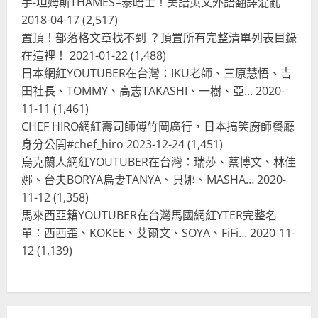
手-坦姆斯THAMES=泰晤士！美語英文外語翻譯混亂
台灣餐飲在全球
電影戲劇
2018-04-17
(2,517)
獨家！芭比珍奶！珍珠奶茶飲料
BARBIE芭比娃娃肯尼電影聯名網友官
置頂！部落格文章找不到 ？頂置所有完整清單列表目錄
方影片！日出茶太CHATIME澳洲限定
在這裡！
2021-01-22
(1,488)
活動
3
日本網紅YOUTUBER在台灣：IKU老師、三原慧悟、吉
2023-08-03
田社長、TOMMY、高志TAKASHI、一樹、亞…
2020-
台灣餐飲在全球
11-11
(1,461)
波蘭人愛喝珍奶！珍珠奶茶店在波蘭
CHEF HIRO網紅壽司師傅竹岡廣行，日本搞笑廚師餐廳
受歡迎，波霸奶茶門市顧客大排長
龍，網紅宣傳華沙珍奶店人潮多
身分公開#chef_hiro
2023-12-24
(1,451)
烏克蘭人網紅YOUTUBER在台灣：瑞莎、蔡博文、林佳
4
2023-07-15
娜、台夫BORYA烏妻TANYA、貝娜、MASHA…
2020-
台灣餐飲在全球
11-12
(1,358)
美國人愛鼎泰豐小籠包！美國人吃鼎
馬來西亞籍YOUTUBER在台灣馬國網紅YTER完整名
泰豐受歡迎台灣米其林餐廳！加州賭
單：西西歪、KOKEE、艾爾文、SOYA、FiFi…
2020-11-
城西雅圖分店排隊人潮影片盤點
12
(1,139)
5
2023-06-13
台灣餐飲在全球
國外時事
拜登喝珍奶！美國總統喝珍珠奶茶！