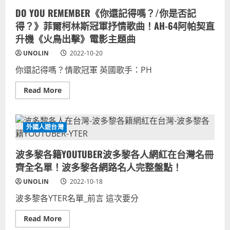
拍，
羅
陣
素
DO YOU REMEMBER《你還記得嗎？/你是否記
亡
王
美
得？》菲爾柯林斯冠軍抒情歌曲！AH-64阿帕契直
盛
國
德
海
升機《火鳥出擊》電影主題曲
伴
軍
舞
官
UNOLIN
2022-10-20
少
校
你還記得嗎？情歌冠軍 英國歌手：PH
比
李
仙
Read
Read More
得
more
重
about
要！
DO
麥
YOU
肯
REMEMBER《你
外國人遊台灣
吉/
還
麥
記
肯
得
錫
波多黎各籍YOUTUBER波多黎各人網紅在台灣名冊
嗎？/
親
你
齊全名單！波多黎各網路名人完整盤點！
戚
是
大
否
咖
UNOLIN
2022-10-18
記
將
得？》
軍
波多黎各YTER名單_前言 這次要分
菲
讓
爾
日
柯
本
Read
Read More
林
明
more
斯