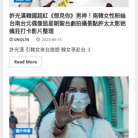
許光漢韓國超紅《想見你》男神！南韓女性粉絲
台南台北偶像追星朝聖台劇拍攝景點許太太影迷
瘋狂打卡影片整理
UNOLIN
2023-06-15
許光漢 引韓女來台旅遊 韓女爭赴台《
Read
Read More
more
about
許
光
漢
韓
國
超
紅
《想
見
你》
男
神！
南
韓
國外時事
女