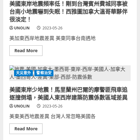
兵
美國東岸地震頻率低！剛到台灣賓州費城同事被
奶！
建
榮
珍
議
譽
台南小地震嚇到失眠！西雅圖加拿大溫哥華夥伴
珠
民
感
奶
眾
很淡定！
誘
茶
行
因
店
人
UNOLIN
2023-05-26
荷
出
蘭
門
美加東西岸地震差異 美東同事台南遇地
受
戶
歡
外
迎！
活
Read
Read More
波
動
more
霸
戴
about
奶
口
美
茶
罩
國
門
防
東
天災意外
警察治安
市
塵
岸
排
地
隊
震
人
美國東岸少地震！馬里蘭州巴爾的摩警匪飛車追
頻
潮！
率
阿
逐撞倒塌，美國人東西岸建築防震係數區域差異
低！
姆
剛
斯
UNOLIN
2023-05-26
到
特
台
丹
美東美西地震差異 台灣人常忽略美國各
灣
鹿
賓
特
州
丹
Read
Read More
費
海
more
城
牙
about
同
流