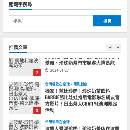
造訪賭城拉斯維加斯波霸奶茶店！
關鍵字搜尋
2024-02-06
1
搜
尋
台灣餐飲在全球
尚未分類
奧地利人愛喝珍奶、波霸奶茶奧地利
關
愛瘋、珍珠奶茶門市顧客大排長龍
鍵
推薦文章
2024-01-27
字:
2
台灣餐飲在全球
電影戲劇
獨家！芭比珍奶！珍珠奶茶飲料
BARBIE芭比娃娃肯尼電影聯名網友官
方影片！日出茶太CHATIME澳洲限定
活動
3
2023-08-03
台灣餐飲在全球
波蘭人愛喝珍奶！珍珠奶茶店在波蘭
受歡迎，波霸奶茶門市顧客大排長
龍，網紅宣傳華沙珍奶店人潮多
4
2023-07-15