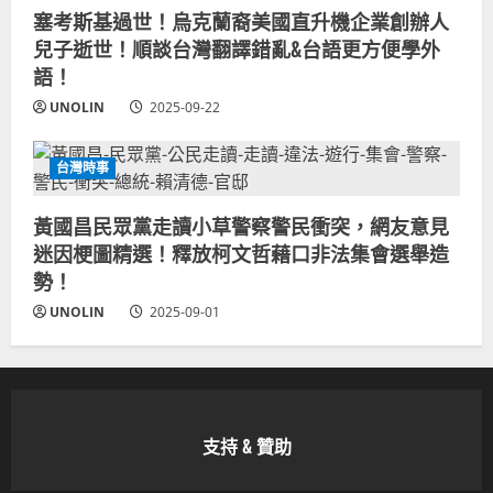
塞考斯基過世！烏克蘭裔美國直升機企業創辦人
兒子逝世！順談台灣翻譯錯亂&台語更方便學外
語！
UNOLIN
2025-09-22
台灣時事
黃國昌民眾黨走讀小草警察警民衝突，網友意見
迷因梗圖精選！釋放柯文哲藉口非法集會選舉造
勢！
UNOLIN
2025-09-01
支持 & 贊助