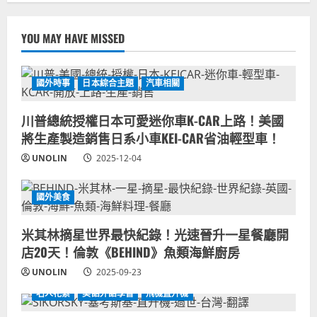
YOU MAY HAVE MISSED
國外時事
日本綜合主題
汽車相關
川普總統授權日本可愛迷你車K-CAR上路！美國
將生產製造銷售日系小車KEI-CAR省油輕型車！
UNOLIN
2025-12-04
國外美食
米其林摘星世界最快紀錄！光速晉升一星餐廳開
店20天！倫敦《BEHIND》魚類海鮮廚房
UNOLIN
2025-09-23
名人花絮
美語外語學習
飛機直升機