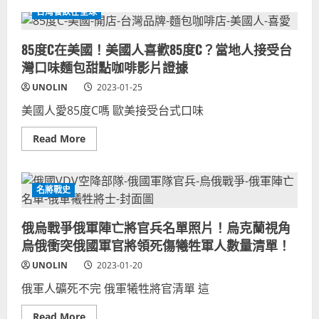
整
伯
語
盤
台灣餐飲在全球
朗
國
點
咖
語
啡
西
85度C在美國！美國人喜歡85度C？當地人接受台
外
班
國
牙
灣口味麵包甜點咖啡影片證據
人
文
愛
歌
喝！
UNOLIN
2023-01-25
詞
美
國
美國人愛85度C嗎 歐美接受台式口味
人
喝
伯
Read
Read More
朗
more
歐
about
洲
85
人
度
伯
C
名將戰史
朗
在
咖
美
啡
國！
俄烏戰爭俄軍陣亡將官兵名單照片！烏克蘭視角
廣
美
告
國
烏俄衝突俄國軍官將領死傷犧牲軍人數量清單！
國
人
際
喜
UNOLIN
2023-01-20
影
歡
片
85
證
俄軍人礦死不完 俄軍犧牲將官清單 這
度
據
C？
當
Read
Read More
地