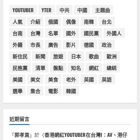
類
BARBIE芭比娃娃肯尼電影聯名網友官
方影片！日出茶太CHATIME澳洲限定
YOUTUBER
YTER
中共
中國
主題曲
活動
3
人氣
介紹
俄國
偶像
南韓
台北
2023-08-03
台灣餐飲在全球
台南
台灣
名單
國外
國民黨
外國人
波蘭人愛喝珍奶！珍珠奶茶店在波蘭
受歡迎，波霸奶茶門市顧客大排長
外籍
市長
廣告
影片
德國
政治
龍，網紅宣傳華沙珍奶店人潮多
新住民
新聞
旅遊
日本
歌曲
歐洲
4
2023-07-15
民進黨
清單
盤點
知名
網紅
總統
台灣餐飲在全球
美國人愛鼎泰豐小籠包！美國人吃鼎
美國
美女
美食
老外
英國
英語
泰豐受歡迎台灣米其林餐廳！加州賭
城西雅圖分店排隊人潮影片盤點
選舉
集合
電影
韓國
5
2023-06-13
近期留言
「
郭孝直
」於〈
香港網紅YOUTUBER在台灣I：AV、港仔