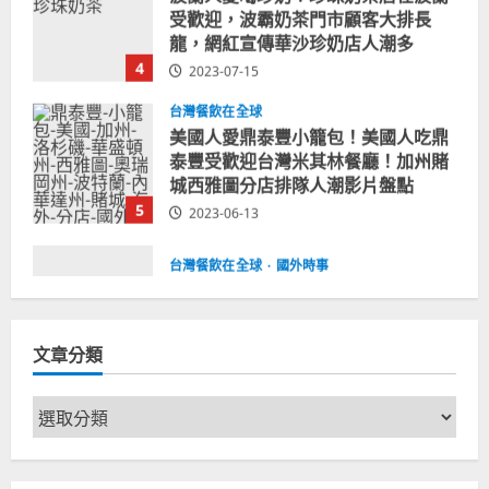
台灣餐飲在全球
美國人愛鼎泰豐小籠包！美國人吃鼎
泰豐受歡迎台灣米其林餐廳！加州賭
城西雅圖分店排隊人潮影片盤點
5
2023-06-13
台灣餐飲在全球
國外時事
拜登喝珍奶！美國總統喝珍珠奶茶！
造訪賭城拉斯維加斯波霸奶茶店！
2024-02-06
1
台灣餐飲在全球
尚未分類
奧地利人愛喝珍奶、波霸奶茶奧地利
文章分類
愛瘋、珍珠奶茶門市顧客大排長龍
2024-01-27
2
文
章
台灣餐飲在全球
電影戲劇
分
獨家！芭比珍奶！珍珠奶茶飲料