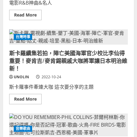
電影R&B神曲&名人
影
死
主
傷
題
犧
Read
Read More
曲
牲
more
IF
軍
about
ANYBODY
人
RHYTHM
HAD
數
OF
A
量
THE
HEART
台灣時事
清
NIGHT
神
單！
迪
曲,
巴
約
斯卡羅續集若拍，陣亡美國海軍官少校比李仙得
吉
翰
樂
威
重要！麥肯吉/麥肯錫親戚大咖將軍讓日本明治維
團
特
冠
抒
新！
軍
情
歌
歌
UNOLIN
2022-10-24
曲！
曲
龍
斯卡羅事件牽連大咖 這次要分享的主題
拳
小
子
Read
Read More
電
more
影
about
主
斯
題
卡
曲/
羅
王
續
敏
集
音樂歌曲
德
若
哥、