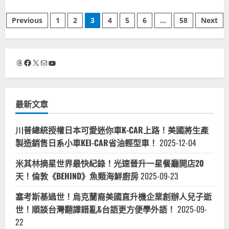
治
about
冠
維
波
軍
新！
文
多
抒
Previous
1
2
3
4
5
6
...
58
Next
黎
情
各
歌
章
籍
曲！
YOUTUBER
AH-
波
64
分
多
阿
Threads
Facebook
X
電子郵件
YouTube
黎
帕
各
契
頁
人
直
網
升
紅
機
最新文章
在
《火
台
鳥
灣
出
名
擊》
川普總統授權日本可愛迷你車K-CAR上路！美國將生產
冊
電
齊
影
製造銷售日系小車KEI-CAR省油輕型車！
2025-12-04
全
主
名
題
單！
曲
米其林摘星世界最快紀錄！光速晉升一星餐廳開店20
波
多
天！倫敦《BEHIND》魚類海鮮廚房
2025-09-23
黎
各
塞考斯基過世！烏克蘭裔美國直升機企業創辦人兒子逝
網
路
世！順談台灣翻譯錯亂&台語更方便學外語！
2025-09-
名
人
22
完