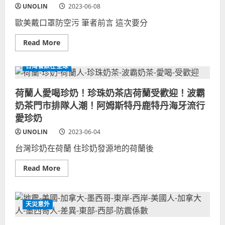
器
賭
UNOLIN
2023-06-08
名
城
冊
西
歐美戴口罩防空污 筆者前言 這次要分
清
雅
單
圖
總
分
Read
Read More
整
店
more
理！
排
about
美
隊
口
國
台灣餐飲在全球
人
罩
軍
潮
防
隊
影
空
裝
片
荷蘭人愛喝珍奶！珍珠奶茶店荷蘭受歡迎！波霸
污！
備
盤
美
取
點
奶茶門市排隊人潮！阿姆斯特丹鹿特丹海牙流行
國
名
加
自
愛珍奶
拿
犧
大
牲
UNOLIN
2023-06-04
歐
軍
洲
官
台灣珍奶在荷蘭 住珍奶發源地的荷蘭後
野
士
火
兵
霧
戰
Read
Read More
霾
爭
more
空
英
about
氣
雄
荷
污
姓
蘭
染
名
人
嚴
天災意外
紀
愛
重！
念！
喝
政
募
珍
府