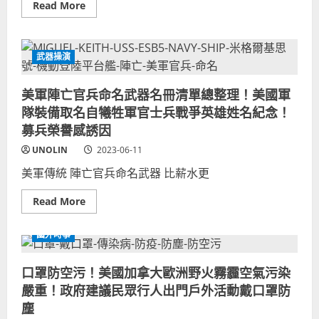
Read
Read More
羞、
more
抗
about
爭
美
者
國
口
人
武器操演
罩
愛
遮
鼎
臉、
泰
身
美軍陣亡官兵命名武器名冊清單總整理！美國軍
豐
分
小
保
隊裝備取名自犧牲軍官士兵戰爭英雄姓名紀念！
籠
密
包！
募兵榮譽感誘因
者
美
戴
國
口
UNOLIN
2023-06-11
人
罩
吃
影
美軍傳統 陣亡官兵命名武器 比薪水更
鼎
片
泰
證
豐
據！
Read
Read More
受
口
more
歡
罩
about
迎
新
美
台
國外時事
用
軍
灣
途
陣
米
歐
亡
其
美
口罩防空污！美國加拿大歐洲野火霧霾空氣污染
官
林
學
兵
餐
嚴重！政府建議民眾行人出門戶外活動戴口罩防
台
命
廳！
灣？
名
加
塵
武
州