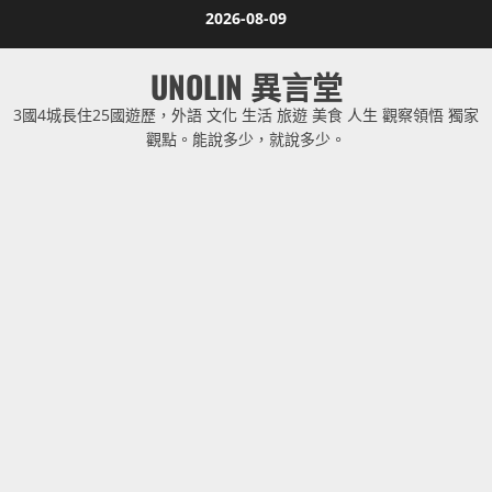
Skip
2026-08-09
to
content
UNOLIN 異言堂
3國4城長住25國遊歷，外語 文化 生活 旅遊 美食 人生 觀察領悟 獨家
觀點。能說多少，就說多少。