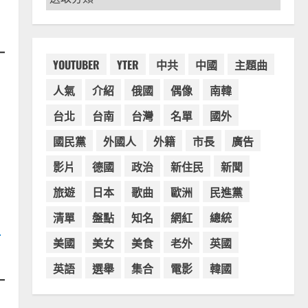
章
分
類
YOUTUBER
YTER
中共
中國
主題曲
人氣
介紹
俄國
偶像
南韓
台北
台南
台灣
名單
國外
國民黨
外國人
外籍
市長
廣告
影片
德國
政治
新住民
新聞
旅遊
日本
歌曲
歐洲
民進黨
清單
盤點
知名
網紅
總統
有
美國
美女
美食
老外
英國
英語
選舉
集合
電影
韓國