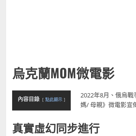
烏克蘭MOM微電影
2022年8月、俄烏
內容目錄
點此顯示
媽/ 母親》微電影
真實虛幻同步進行