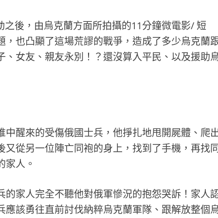
行動之後，由烏克蘭方面所拍攝的11分鐘微電影/ 短
題，也凸顯了這場荒謬的戰爭，造成了多少烏克蘭
子、女友、親友永別！？還沒算入平民、以及援助
堆中醒來的受傷俄國士兵，他掙扎地甩開屍體、爬
後又從另一位陣亡同袍的身上，找到了手機，再找
的家人。
兵的家人完全不聽他對俄軍慘況的抱怨哭訴！家人
兵應該勇往直前討伐納粹烏克蘭軍隊、跟解放整個