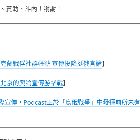
定、贊助、斗內！謝謝！
克蘭戰俘社群帳號 宣傳投降挺俄言論
】
與北京的輿論宣傳游擊戰
】
際宣傳，Podcast正於「烏俄戰爭」中發揮前所未