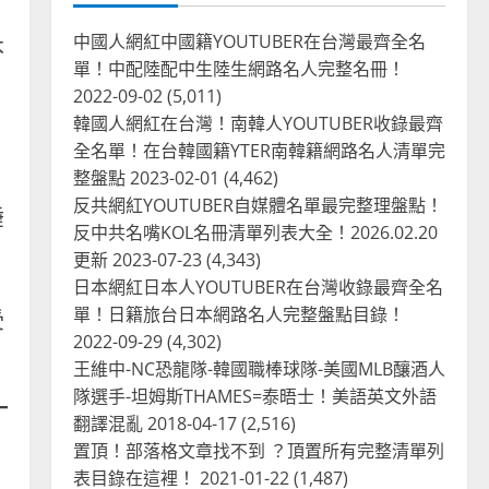
中國人網紅中國籍YOUTUBER在台灣最齊全名
本
單！中配陸配中生陸生網路名人完整名冊！
2022-09-02
(5,011)
韓國人網紅在台灣！南韓人YOUTUBER收錄最齊
全名單！在台韓國籍YTER南韓籍網路名人清單完
整盤點
2023-02-01
(4,462)
反共網紅YOUTUBER自媒體名單最完整理盤點！
睡
反中共名嘴KOL名冊清單列表大全！2026.02.20
更新
2023-07-23
(4,343)
日本網紅日本人YOUTUBER在台灣收錄最齊全名
單！日籍旅台日本網路名人完整盤點目錄！
受
2022-09-29
(4,302)
王維中-NC恐龍隊-韓國職棒球隊-美國MLB釀酒人
隊選手-坦姆斯THAMES=泰晤士！美語英文外語
翻譯混亂
2018-04-17
(2,516)
置頂！部落格文章找不到 ？頂置所有完整清單列
表目錄在這裡！
2021-01-22
(1,487)