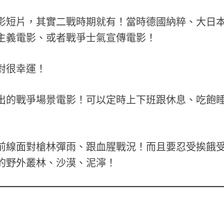
影短片，其實二戰時期就有！當時德國納粹、大日
主義電影、或者戰爭士氣宣傳電影！
對很幸運！
出的戰爭場景電影！可以定時上下班跟休息、吃飽
前線面對槍林彈雨、跟血腥戰況！而且要忍受挨餓
的野外叢林、沙漠、泥濘！