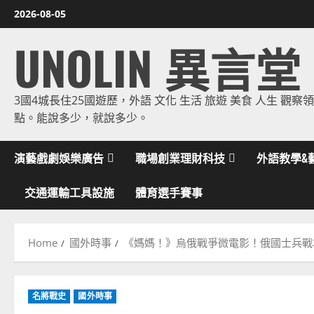
Skip
2026-08-05
to
UNOLIN 異言堂
content
3國4城長住25國遊歷，外語 文化 生活 旅遊 美食 人生 觀察
點。能說多少，就說多少。
演藝戲劇娛樂廣告
職場創業理財科技
外語教學&
交通運輸工具設施
體育選手賽事
Home
國外時事
《媽媽！》烏俄戰爭微電影！俄國士兵戰
名將戰史
國外時事