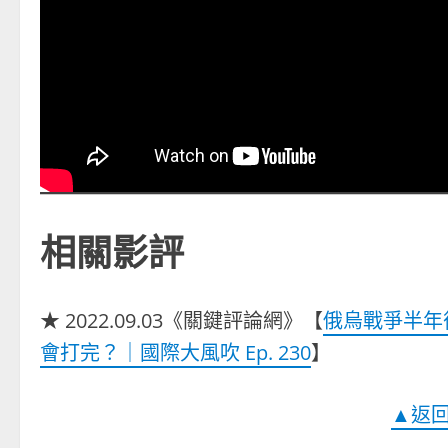
相關影評
★ 2022.09.03《關鍵評論網》【
俄烏戰爭半年
會打完？｜國際大風吹 Ep. 230
】
▲返