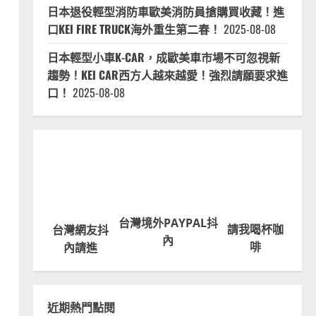
日本退役輕型消防車歐美消防員搶購買收藏！進
口KEI FIRE TRUCK海外重生第二春！
2025-08-08
日本輕型小車K-CAR，成歐美車市場不可忽視新
趨勢！KEI CAR西方人越來越愛！強烈請願要求進
口！
2025-08-08
台灣境外PAYPAL抖
請我喝杯咖
台灣網友抖
內
啡
內請進
近期熱門點閱