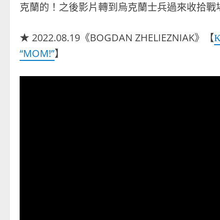
克蘭的！之後影片轉到烏克蘭士兵過來收拾戰
★ 2022.08.19《BOGDAN ZHELIEZNIAK》【
К
“MOM!”
】