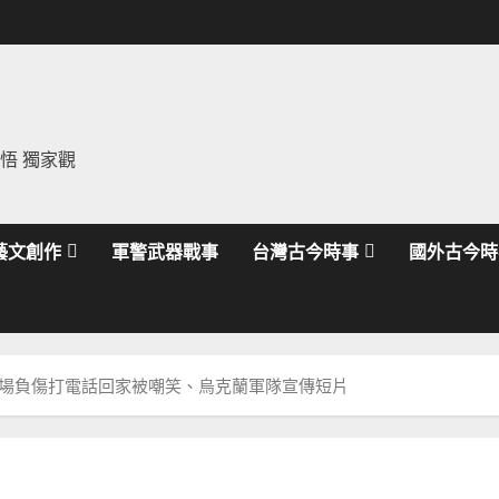
領悟 獨家觀
藝文創作
軍警武器戰事
台灣古今時事
國外古今時
場負傷打電話回家被嘲笑、烏克蘭軍隊宣傳短片