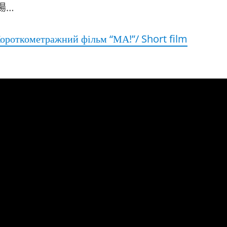
場…
ороткометражний фільм “МА!”/ Short film