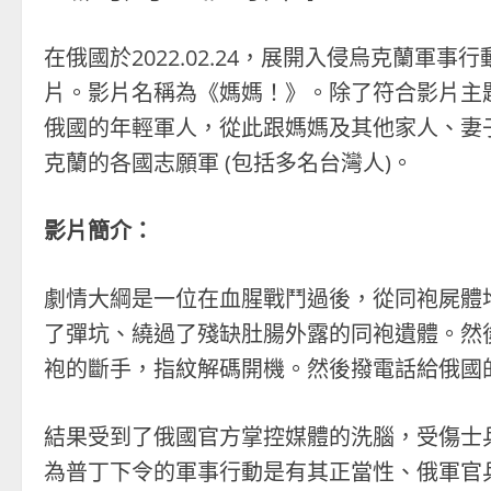
在俄國於2022.02.24，展開入侵烏克蘭軍事
片。影片名稱為《媽媽！》。除了符合影片主
俄國的年輕軍人，從此跟媽媽及其他家人、妻
克蘭的各國志願軍 (包括多名台灣人)。
影片簡介：
劇情大綱是一位在血腥戰鬥過後，從同袍屍體
了彈坑、繞過了殘缺肚腸外露的同袍遺體。然
袍的斷手，指紋解碼開機。然後撥電話給俄國
結果受到了俄國官方掌控媒體的洗腦，受傷士
為普丁下令的軍事行動是有其正當性、俄軍官