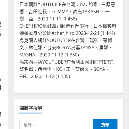
日本網紅YOUTUBER在台灣：IKU老師、三原慧
悟、吉田社長、TOMMY、高志TAKASHI、一
樹、亞…
2020-11-11
(1,458)
跟
CHEF HIRO網紅壽司師傅竹岡廣行，日本搞笑廚
烏
師餐廳身分公開#chef_hiro
2023-12-24
(1,444)
烏克蘭人網紅YOUTUBER在台灣：瑞莎、蔡博
文、林佳娜、台夫BORYA烏妻TANYA、貝娜、
MASHA…
2020-11-12
(1,350)
馬來西亞籍YOUTUBER在台灣馬國網紅YTER完
整名單：西西歪、KOKEE、艾爾文、SOYA、
FiFi…
2020-11-12
(1,135)
出
同
關鍵字搜尋
認
搜
烏