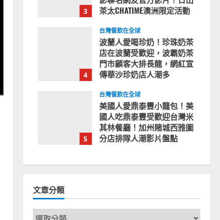
茶太CHATIME澳洲限定活動
3
2023-08-03
台灣餐飲在全球
波蘭人愛喝珍奶！珍珠奶茶
店在波蘭受歡迎，波霸奶茶
門市顧客大排長龍，網紅宣
傳華沙珍奶店人潮多
4
2023-07-15
台灣餐飲在全球
美國人愛鼎泰豐小籠包！美
國人吃鼎泰豐受歡迎台灣米
其林餐廳！加州賭城西雅圖
分店排隊人潮影片盤點
5
2023-06-13
文章分類
文