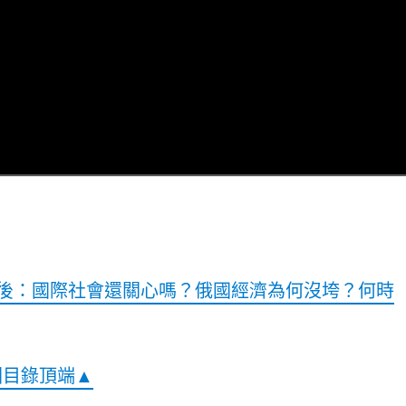
後：國際社會還關心嗎？俄國經濟為何沒垮？何時
回目錄頂端▲