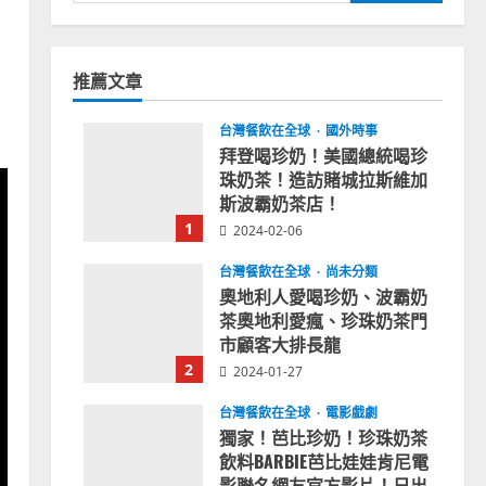
尋
關
鍵
推薦文章
字:
台灣餐飲在全球
國外時事
拜登喝珍奶！美國總統喝珍
珠奶茶！造訪賭城拉斯維加
斯波霸奶茶店！
1
2024-02-06
台灣餐飲在全球
尚未分類
奧地利人愛喝珍奶、波霸奶
茶奧地利愛瘋、珍珠奶茶門
市顧客大排長龍
2
2024-01-27
台灣餐飲在全球
電影戲劇
獨家！芭比珍奶！珍珠奶茶
飲料BARBIE芭比娃娃肯尼電
影聯名網友官方影片！日出