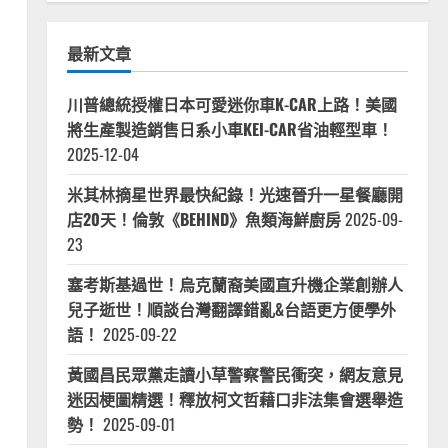
最新文章
川普總統授權日本可愛迷你車K-CAR上路！美國
將生產製造銷售日系小車KEI-CAR省油輕型車！
2025-12-04
米其林摘星世界最快紀錄！光速晉升一星餐廳開
店20天！倫敦《BEHIND》魚類海鮮廚房
2025-09-
23
塞考斯基過世！烏克蘭裔美國直升機企業創辦人
兒子逝世！順談台灣翻譯錯亂&台語更方便學外
語！
2025-09-22
黃國昌民眾黨走讀小草警察警民衝突，網友意見
迷因梗圖精選！釋放柯文哲藉口非法集會選舉造
勢！
2025-09-01