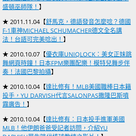
盛頓巫師隊！
】
★ 2011.11.04【
舒馬克，德語發音怎麼唸？德國
F-1車神MICHAEL SCHUMACHER德文全名講
法！台語可完美唸出！
】
★ 2010.10.07【
優衣庫UNIQLOCK：美女正妹跳
舞網頁時鐘！日本FPM樂團配樂！模特兒舞步伴
奏！法國巴黎拍攝
】
★ 2010.10.04【
達比修有！MLB美國職棒日本籍
投手，YU DARVISH代言SALONPAS撒隆巴斯噴
霧廣告！
】
★ 2010.10.04【
達比修有：日本投手進軍美國
MLB！他伊朗爸爸受記者訪問，介紹YU