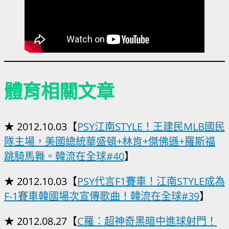
體育相關文章
★ 2012.10.03【
PSY江南STYLE！王建民MLB國民
隊主場，美國總統華盛頓+林肯+傑佛遜+羅斯福
跳騎馬舞。韓流在全球#40
】
★ 2012.10.03【
PSY代言F1賽車！江南STYLE成為
F-1賽車韓國場次宣傳歌曲！韓流在全球#39
】
★ 2012.08.27【
C羅：超神奇黑暗中進球射門！