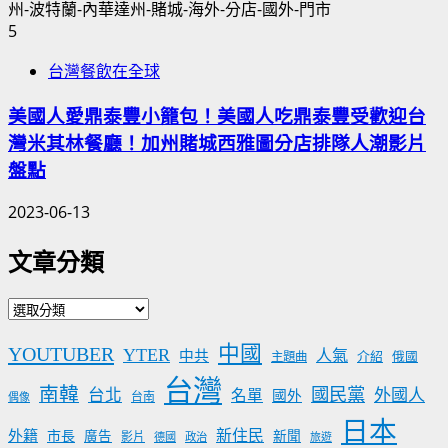
5
台灣餐飲在全球
美國人愛鼎泰豐小籠包！美國人吃鼎泰豐受歡迎台
灣米其林餐廳！加州賭城西雅圖分店排隊人潮影片
盤點
2023-06-13
文章分類
文
章
中國
YOUTUBER
YTER
分
人氣
中共
介紹
主題曲
俄國
類
台灣
南韓
國民黨
台北
外國人
名單
國外
台南
偶像
日本
新住民
外籍
市長
廣告
新聞
影片
德國
政治
旅遊