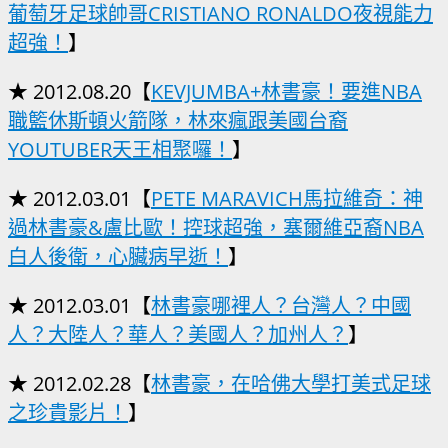
葡萄牙足球帥哥CRISTIANO RONALDO夜視能力
超強！
】
★ 2012.08.20【
KEVJUMBA+林書豪！要進NBA
職籃休斯頓火箭隊，林來瘋跟美國台裔
YOUTUBER天王相聚囉！
】
★ 2012.03.01【
PETE MARAVICH馬拉維奇：神
過林書豪&盧比歐！控球超強，塞爾維亞裔NBA
白人後衛，心臟病早逝！
】
★ 2012.03.01【
林書豪哪裡人？台灣人？中國
人？大陸人？華人？美國人？加州人？
】
★ 2012.02.28【
林書豪，在哈佛大學打美式足球
之珍貴影片！
】