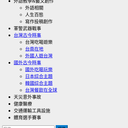
外語教學&藝文創作
外語相關
人生百態
寫作投稿創作
軍警武器戰事
台灣古今時事
台灣吃喝遊樂
台南在地
外國人遊台灣
國外古今時事
國外吃喝玩樂
日本綜合主題
韓國綜合主題
台灣餐飲在全球
天災意外事故
健康醫療
交通運輸工具設施
體育選手賽事