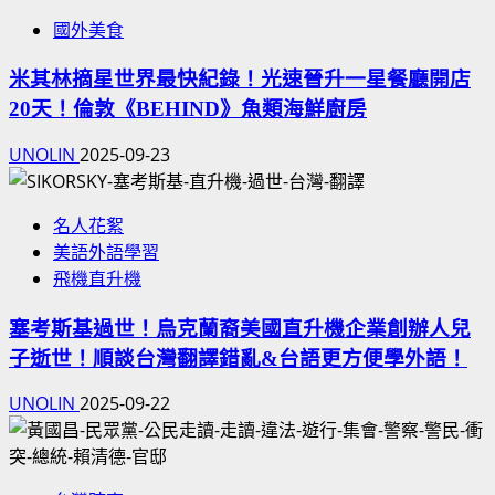
國外美食
米其林摘星世界最快紀錄！光速晉升一星餐廳開店
20天！倫敦《BEHIND》魚類海鮮廚房
UNOLIN
2025-09-23
名人花絮
美語外語學習
飛機直升機
塞考斯基過世！烏克蘭裔美國直升機企業創辦人兒
子逝世！順談台灣翻譯錯亂&台語更方便學外語！
UNOLIN
2025-09-22