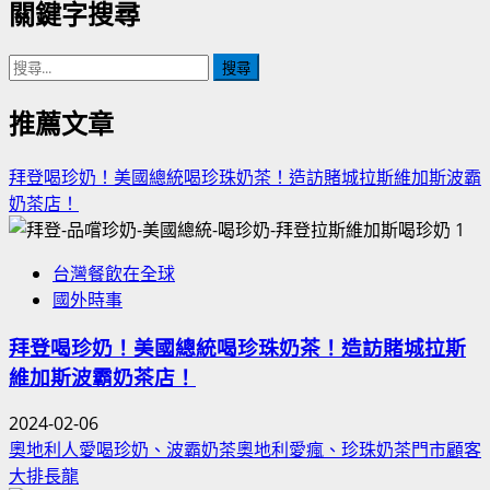
關鍵字搜尋
搜
尋
關
推薦文章
鍵
字:
拜登喝珍奶！美國總統喝珍珠奶茶！造訪賭城拉斯維加斯波霸
奶茶店！
1
台灣餐飲在全球
國外時事
拜登喝珍奶！美國總統喝珍珠奶茶！造訪賭城拉斯
維加斯波霸奶茶店！
2024-02-06
奧地利人愛喝珍奶、波霸奶茶奧地利愛瘋、珍珠奶茶門市顧客
大排長龍