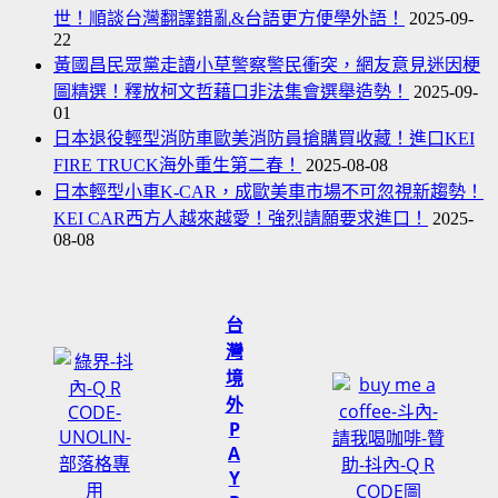
世！順談台灣翻譯錯亂&台語更方便學外語！
2025-09-
22
黃國昌民眾黨走讀小草警察警民衝突，網友意見迷因梗
圖精選！釋放柯文哲藉口非法集會選舉造勢！
2025-09-
01
日本退役輕型消防車歐美消防員搶購買收藏！進口KEI
FIRE TRUCK海外重生第二春！
2025-08-08
日本輕型小車K-CAR，成歐美車市場不可忽視新趨勢！
KEI CAR西方人越來越愛！強烈請願要求進口！
2025-
08-08
台
灣
境
外
P
A
Y