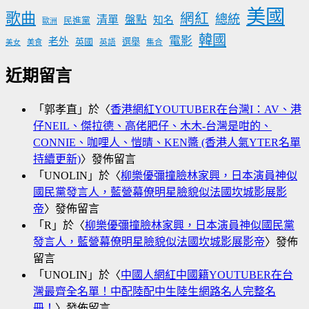
美國
歌曲
網紅
總統
清單
盤點
知名
民進黨
歐洲
韓國
電影
老外
英國
選舉
美食
英語
集合
美女
近期留言
「
郭孝直
」於〈
香港網紅YOUTUBER在台灣I：AV、港
仔NEIL、傑拉德、高佬肥仔、木木-台灣是咁的、
CONNIE、咖哩人、愷晴、KEN醬 (香港人氣YTER名單
持續更新)
〉發佈留言
「
UNOLIN
」於〈
柳樂優彌撞臉林家興，日本演員神似
國民黨發言人，藍營幕僚明星臉貌似法國坎城影展影
帝
〉發佈留言
「
R
」於〈
柳樂優彌撞臉林家興，日本演員神似國民黨
發言人，藍營幕僚明星臉貌似法國坎城影展影帝
〉發佈
留言
「
UNOLIN
」於〈
中國人網紅中國籍YOUTUBER在台
灣最齊全名單！中配陸配中生陸生網路名人完整名
冊！
〉發佈留言