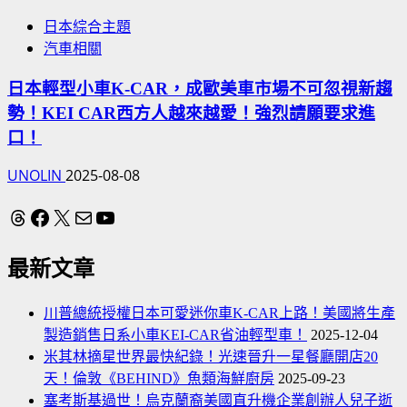
日本綜合主題
汽車相關
日本輕型小車K-CAR，成歐美車市場不可忽視新趨
勢！KEI CAR西方人越來越愛！強烈請願要求進
口！
UNOLIN
2025-08-08
Threads
Facebook
X
電子郵件
YouTube
最新文章
川普總統授權日本可愛迷你車K-CAR上路！美國將生產
製造銷售日系小車KEI-CAR省油輕型車！
2025-12-04
米其林摘星世界最快紀錄！光速晉升一星餐廳開店20
天！倫敦《BEHIND》魚類海鮮廚房
2025-09-23
塞考斯基過世！烏克蘭裔美國直升機企業創辦人兒子逝