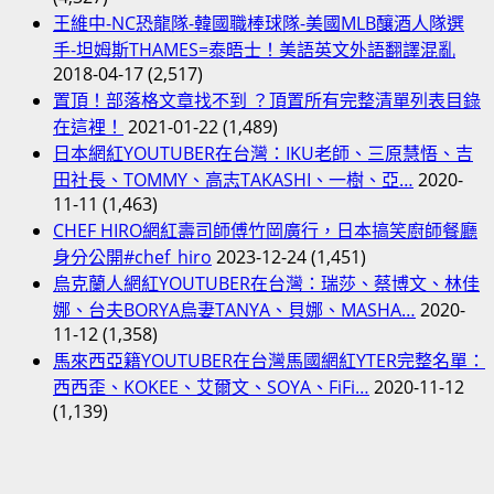
王維中-NC恐龍隊-韓國職棒球隊-美國MLB釀酒人隊選
手-坦姆斯THAMES=泰晤士！美語英文外語翻譯混亂
2018-04-17
(2,517)
置頂！部落格文章找不到 ？頂置所有完整清單列表目錄
在這裡！
2021-01-22
(1,489)
日本網紅YOUTUBER在台灣：IKU老師、三原慧悟、吉
田社長、TOMMY、高志TAKASHI、一樹、亞…
2020-
11-11
(1,463)
CHEF HIRO網紅壽司師傅竹岡廣行，日本搞笑廚師餐廳
身分公開#chef_hiro
2023-12-24
(1,451)
烏克蘭人網紅YOUTUBER在台灣：瑞莎、蔡博文、林佳
娜、台夫BORYA烏妻TANYA、貝娜、MASHA…
2020-
11-12
(1,358)
馬來西亞籍YOUTUBER在台灣馬國網紅YTER完整名單：
西西歪、KOKEE、艾爾文、SOYA、FiFi…
2020-11-12
(1,139)