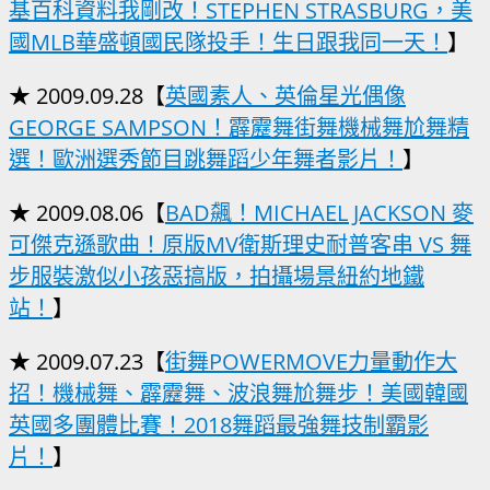
基百科資料我剛改！STEPHEN STRASBURG，美
國MLB華盛頓國民隊投手！生日跟我同一天！
】
★ 2009.09.28【
英國素人、英倫星光偶像
GEORGE SAMPSON！霹靂舞街舞機械舞尬舞精
選！歐洲選秀節目跳舞蹈少年舞者影片！
】
★ 2009.08.06【
BAD飆！MICHAEL JACKSON 麥
可傑克遜歌曲！原版MV衛斯理史耐普客串 VS 舞
步服裝激似小孩惡搞版，拍攝場景紐約地鐵
站！
】
★ 2009.07.23【
街舞POWERMOVE力量動作大
招！機械舞、霹靂舞、波浪舞尬舞步！美國韓國
英國多團體比賽！2018舞蹈最強舞技制霸影
片！
】