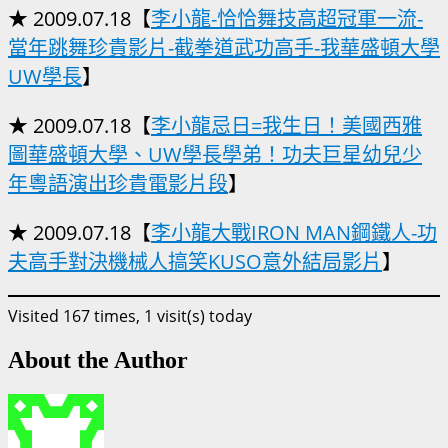
★ 2009.07.18【
李小龍-恰恰舞技高超冠軍一流-
當年跳舞珍貴影片-截拳道武功高手-我華盛頓大學
UW學長
】
★ 2009.07.18【
李小龍忌日=我生日！美國西雅
圖華盛頓大學、UW學長學弟！功夫巨星幼兒少
年粵語演出珍貴電影片段
】
★ 2009.07.18【
李小龍大戰IRON MAN鋼鐵人-功
夫高手對決機械人搞笑KUSO意外結局影片
】
Visited 167 times, 1 visit(s) today
About the Author