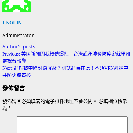
UNOLIN
Administrator
Author's posts
Continue
Previous:
美國新聞因我轉傳爆紅！台灣武漢肺炎防疫密蘇里州
Reading
電視台報導
Next:
網站被中國封鎖屏蔽？測試網頁在此！不須VPN翻牆中
共防火牆審核
發佈留言
發佈留言必須填寫的電子郵件地址不會公開。
必填欄位標示
為
*