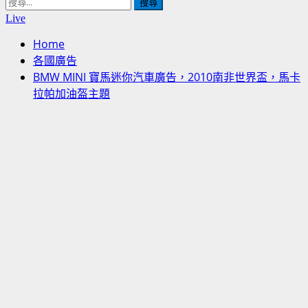
搜
尋
Live
關
Home
鍵
各國廣告
字:
BMW MINI 寶馬迷你汽車廣告，2010南非世界盃，馬卡
拉帕加油盔主題