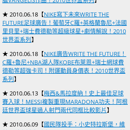
臘VANGELIS作曲！2010世界盃系列
】
★ 2010.06.18【
NIKE寫下未來WRITE THE
FUTURE足球廣告！葡萄牙C羅+英格蘭魯尼+法國
里貝里+瑞士費德勒等超級球星+劇情解說！2010
世界盃系列
】
★ 2010.06.18【
NIKE廣告WRITE THE FUTURE！
C羅+魯尼+NBA湖人隊KOBE布萊恩+瑞士網球費
德勒等超強卡司！附運動員身價表！2010世界盃
系列
】
★ 2010.06.13【
梅西&馬拉度納！史上最佳足球
賽入球！MESSI複製重現MARADONA功夫！阿根
廷世界盃球星過人射門兩代同框比較影片
】
★ 2010.06.09【
國民隊投手：小史特拉斯堡，維