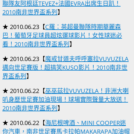
聯隊友阿根廷TEVEZ+法國EVRA出席生日趴！
2010南非世界盃系列
】
★ 2010.06.23【
C羅：英超曼聯隊時期華麗森
巴！葡萄牙足球員超炫運球影片！女性球迷必
看！2010南非世界盃系列
】
★ 2010.06.23【
魔戒甘道夫呼呼塞拉VUVUZELA
邁向世足賽版！超搞笑KUSO影片！2010南非世
界盃系列
】
★ 2010.06.22【
巫巫茲拉VUVUZELA！非洲大喇
叭身歷世足賽加油現場！球場實際聲量大放送！
2010南非世界盃系列
】
★ 2010.06.22【
海尼根啤酒、MINI COOPER迷
你汽車，南非世足賽馬卡拉帕MAKARAPA加油帽