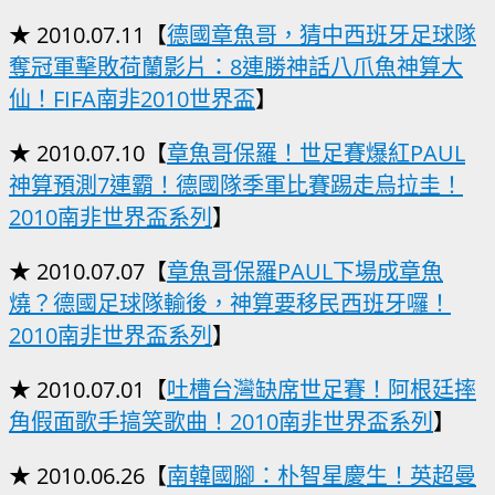
★ 2010.07.11【
德國章魚哥，猜中西班牙足球隊
奪冠軍擊敗荷蘭影片：8連勝神話八爪魚神算大
仙！FIFA南非2010世界盃
】
★ 2010.07.10【
章魚哥保羅！世足賽爆紅PAUL
神算預測7連霸！德國隊季軍比賽踢走烏拉圭！
2010南非世界盃系列
】
★ 2010.07.07【
章魚哥保羅PAUL下場成章魚
燒？德國足球隊輸後，神算要移民西班牙囉！
2010南非世界盃系列
】
★ 2010.07.01【
吐槽台灣缺席世足賽！阿根廷摔
角假面歌手搞笑歌曲！2010南非世界盃系列
】
★ 2010.06.26【
南韓國腳：朴智星慶生！英超曼