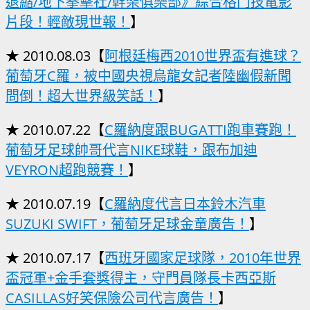
退縮/地下拳擊社/幹架俱樂部》綜合格鬥技電影
片段！輕敵現世報！
】
★ 2010.08.03【
阿根廷梅西2010世界盃有進球？
葡萄牙C羅，被中國央視烏龍女記者陸幽假新聞
問倒！超大世界級笑話！
】
★ 2010.07.22【
C羅納度跟BUGATTI跑車賽跑！
葡萄牙足球帥哥代言NIKE球鞋，跟布加迪
VEYRON超跑競賽！
】
★ 2010.07.19【
C羅納度代言日本鈴木汽車
SUZUKI SWIFT，葡萄牙足球金童廣告！
】
★ 2010.07.17【
西班牙國家足球隊，2010年世界
盃冠軍+金手套獎得主，守門員隊長卡西亞斯
CASILLAS好笑保險公司代言廣告！
】