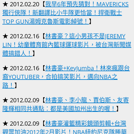
★ 2012.02.20【
我早6年預先猜對！MAVERICKS
獨行俠隊！新翻譯比小牛隊更恰當！捍衛戰士
TOP GUN湯姆克魯斯電影綽號！
】
★ 2012.02.16【
林書豪？這小男孩不是JEREMY
LIN！幼童體育館內籃球運球影片，被台灣新聞媒
體搞錯人！
】
★ 2012.02.16【
林書豪+KevJumba！林來瘋跟台
裔YOUTUBER，合拍搞笑影片，邁向NBA之
路！
】
★ 2012.02.09【
林書豪、李小龍、賈伯斯、友寄
隆輝相同共通點：都是美國加州出生的喔！
】
★ 2012.02.09【
林書豪灌籃精彩鏡頭剪輯+台灣
觀眾加油2012年2月影片！NBA紐約尼克隊勝華