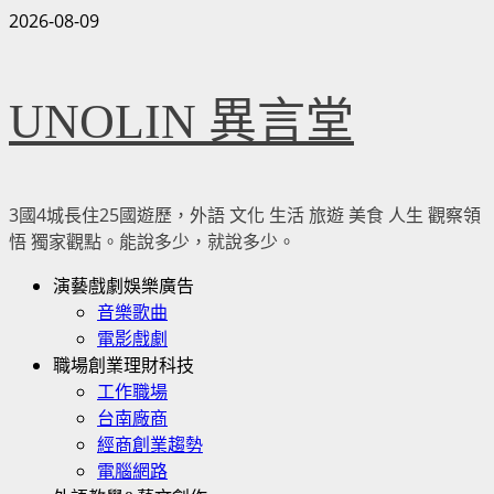
Skip
2026-08-09
to
content
UNOLIN 異言堂
3國4城長住25國遊歷，外語 文化 生活 旅遊 美食 人生 觀察領
悟 獨家觀點。能說多少，就說多少。
Primary
演藝戲劇娛樂廣告
Menu
音樂歌曲
電影戲劇
職場創業理財科技
工作職場
台南廠商
經商創業趨勢
電腦網路