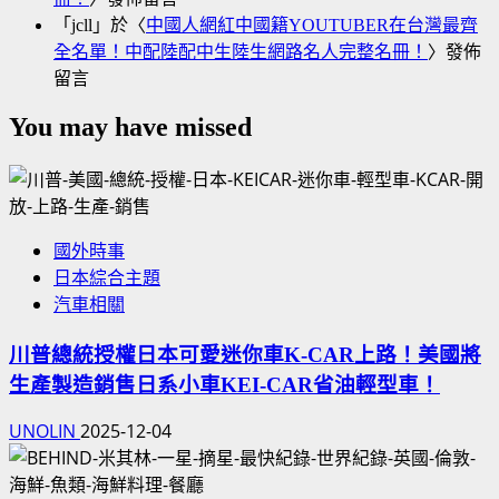
「
jcll
」於〈
中國人網紅中國籍YOUTUBER在台灣最齊
全名單！中配陸配中生陸生網路名人完整名冊！
〉發佈
留言
You may have missed
國外時事
日本綜合主題
汽車相關
川普總統授權日本可愛迷你車K-CAR上路！美國將
生產製造銷售日系小車KEI-CAR省油輕型車！
UNOLIN
2025-12-04