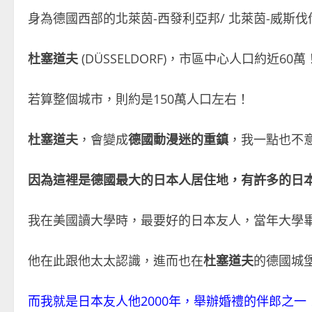
身為德國西部的北萊茵-西發利亞邦/ 北萊茵-威斯伐倫州 (
杜塞道夫
(DÜSSELDORF)，市區中心人口約近60萬
若算整個城市，則約是150萬人口左右！
杜塞道夫
，會變成
德國動漫迷的重鎮
，我一點也不
因為這裡是德國最大的日本人居住地，有許多的日
我在美國讀大學時，最要好的日本友人，當年大學
他在此跟他太太認識，進而也在
杜塞道夫
的德國城
而我就是日本友人他2000年，舉辦婚禮的伴郎之一