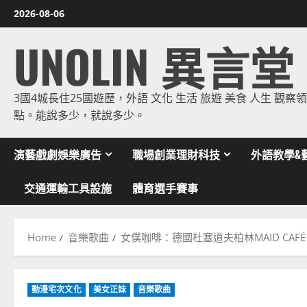
Skip
2026-08-06
to
UNOLIN 異言堂
content
3國4城長住25國遊歷，外語 文化 生活 旅遊 美食 人生 觀察
點。能說多少，就說多少。
演藝戲劇娛樂廣告
職場創業理財科技
外語教學&
交通運輸工具設施
體育選手賽事
Home
音樂歌曲
女僕咖啡：德國杜塞道夫柏林MAID CAF
動漫宅次文化
美女正妹
音樂歌曲