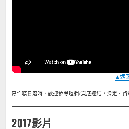
▲返
寫作曠日廢時，歡迎參考邊欄/頁底連結，肯定、贊
2017影片