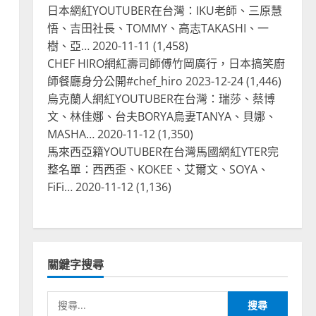
2
2024-01-27
日本網紅YOUTUBER在台灣：IKU老師、三原慧
悟、吉田社長、TOMMY、高志TAKASHI、一
台灣餐飲在全球
電影戲劇
樹、亞…
2020-11-11
(1,458)
獨家！芭比珍奶！珍珠奶茶飲
CHEF HIRO網紅壽司師傅竹岡廣行，日本搞笑廚
料BARBIE芭比娃娃肯尼電影聯
名網友官方影片！日出茶太
師餐廳身分公開#chef_hiro
2023-12-24
(1,446)
CHATIME澳洲限定活動
烏克蘭人網紅YOUTUBER在台灣：瑞莎、蔡博
3
文、林佳娜、台夫BORYA烏妻TANYA、貝娜、
2023-08-03
台灣餐飲在全球
MASHA…
2020-11-12
(1,350)
波蘭人愛喝珍奶！珍珠奶茶店
馬來西亞籍YOUTUBER在台灣馬國網紅YTER完
在波蘭受歡迎，波霸奶茶門市
整名單：西西歪、KOKEE、艾爾文、SOYA、
顧客大排長龍，網紅宣傳華沙
FiFi…
2020-11-12
(1,136)
珍奶店人潮多
4
2023-07-15
台灣餐飲在全球
美國人愛鼎泰豐小籠包！美國
人吃鼎泰豐受歡迎台灣米其林
關鍵字搜尋
餐廳！加州賭城西雅圖分店排
隊人潮影片盤點
5
搜
2023-06-13
台灣餐飲在全球
國外時事