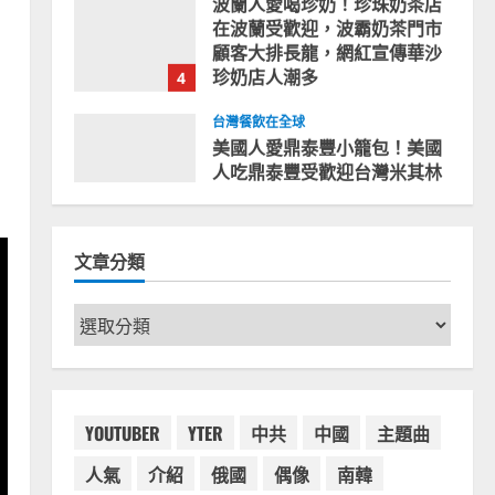
珍奶店人潮多
4
2023-07-15
台灣餐飲在全球
美國人愛鼎泰豐小籠包！美國
人吃鼎泰豐受歡迎台灣米其林
餐廳！加州賭城西雅圖分店排
隊人潮影片盤點
5
2023-06-13
台灣餐飲在全球
國外時事
拜登喝珍奶！美國總統喝珍珠
文章分類
奶茶！造訪賭城拉斯維加斯波
霸奶茶店！
1
文
2024-02-06
章
台灣餐飲在全球
尚未分類
分
奧地利人愛喝珍奶、波霸奶茶
類
奧地利愛瘋、珍珠奶茶門市顧
客大排長龍
YOUTUBER
YTER
中共
中國
主題曲
2
2024-01-27
人氣
介紹
俄國
偶像
南韓