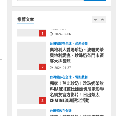
尋
拜登喝珍奶！美國總統喝珍珠
關
奶茶！造訪賭城拉斯維加斯波
鍵
霸奶茶店！
推薦文章
字:
1
2024-02-06
台灣餐飲在全球
尚未分類
奧地利人愛喝珍奶、波霸奶茶
奧地利愛瘋、珍珠奶茶門市顧
客大排長龍
2
2024-01-27
台灣餐飲在全球
電影戲劇
獨家！芭比珍奶！珍珠奶茶飲
料BARBIE芭比娃娃肯尼電影聯
名網友官方影片！日出茶太
CHATIME澳洲限定活動
3
2023-08-03
台灣餐飲在全球
波蘭人愛喝珍奶！珍珠奶茶店
在波蘭受歡迎，波霸奶茶門市
顧客大排長龍，網紅宣傳華沙