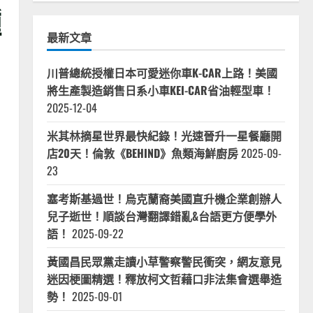
種
最新文章
川普總統授權日本可愛迷你車K-CAR上路！美國
將生產製造銷售日系小車KEI-CAR省油輕型車！
2025-12-04
米其林摘星世界最快紀錄！光速晉升一星餐廳開
店20天！倫敦《BEHIND》魚類海鮮廚房
2025-09-
23
塞考斯基過世！烏克蘭裔美國直升機企業創辦人
兒子逝世！順談台灣翻譯錯亂&台語更方便學外
語！
2025-09-22
黃國昌民眾黨走讀小草警察警民衝突，網友意見
迷因梗圖精選！釋放柯文哲藉口非法集會選舉造
勢！
2025-09-01