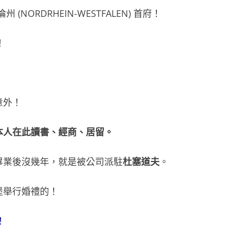
NORDRHEIN-WESTFALEN) 首府！
！
意外！
本人在此讀書、經商、居留。
畢業後沒幾年，就是被公司派駐
杜塞道夫
。
堡舉行婚禮的！
！