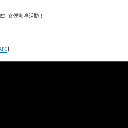
E
》女僕咖啡活動！
AFE
】