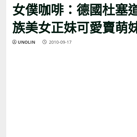
女僕咖啡：德國杜塞道夫
族美女正妹可愛賣萌妹唱
UNOLIN
2010-09-17