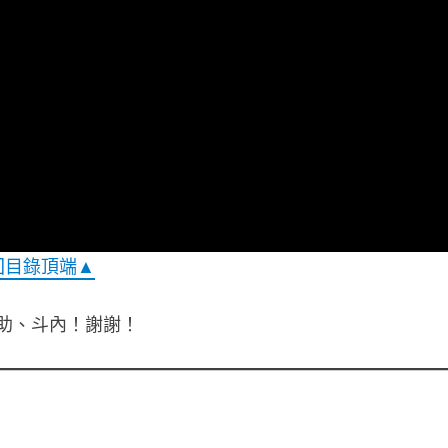
回目錄頂端▲
助、斗內！謝謝！