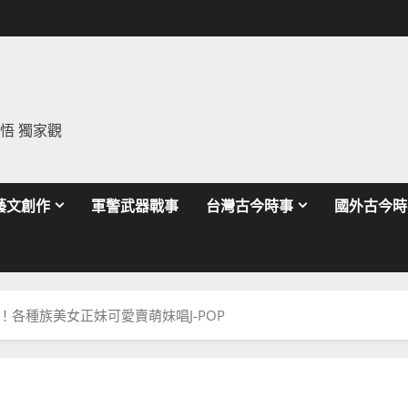
領悟 獨家觀
藝文創作
軍警武器戰事
台灣古今時事
國外古今時
É！各種族美女正妹可愛賣萌妹唱J-POP