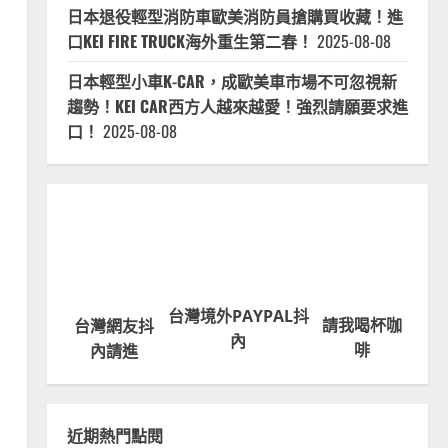
日本退役輕型消防車歐美消防員搶購買收藏！進
口KEI FIRE TRUCK海外重生第二春！
2025-08-08
日本輕型小車K-CAR，成歐美車市場不可忽視新
趨勢！KEI CAR西方人越來越愛！強烈請願要求進
口！
2025-08-08
台灣境外PAYPAL抖
請我喝杯咖
台灣網友抖
內
啡
內請進
近期熱門點閱