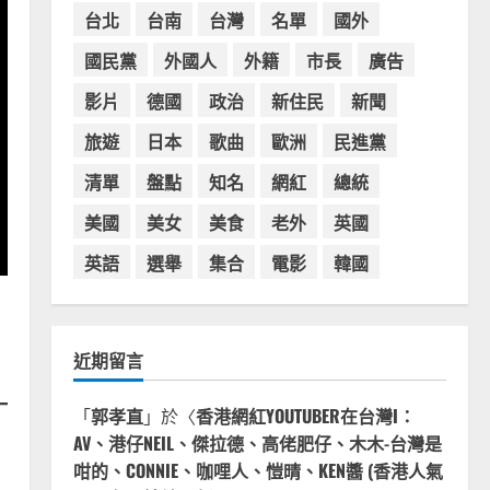
台灣餐飲在全球
電影戲劇
台北
台南
台灣
名單
國外
獨家！芭比珍奶！珍珠奶茶飲
料BARBIE芭比娃娃肯尼電影聯
國民黨
外國人
外籍
市長
廣告
名網友官方影片！日出茶太
影片
德國
政治
新住民
新聞
CHATIME澳洲限定活動
3
2023-08-03
旅遊
日本
歌曲
歐洲
民進黨
台灣餐飲在全球
波蘭人愛喝珍奶！珍珠奶茶店
清單
盤點
知名
網紅
總統
在波蘭受歡迎，波霸奶茶門市
顧客大排長龍，網紅宣傳華沙
美國
美女
美食
老外
英國
珍奶店人潮多
4
英語
選舉
集合
電影
韓國
2023-07-15
台灣餐飲在全球
美國人愛鼎泰豐小籠包！美國
人吃鼎泰豐受歡迎台灣米其林
近期留言
餐廳！加州賭城西雅圖分店排
隊人潮影片盤點
5
「
郭孝直
」於〈
香港網紅YOUTUBER在台灣I：
2023-06-13
AV、港仔NEIL、傑拉德、高佬肥仔、木木-台灣是
咁的、CONNIE、咖哩人、愷晴、KEN醬 (香港人氣