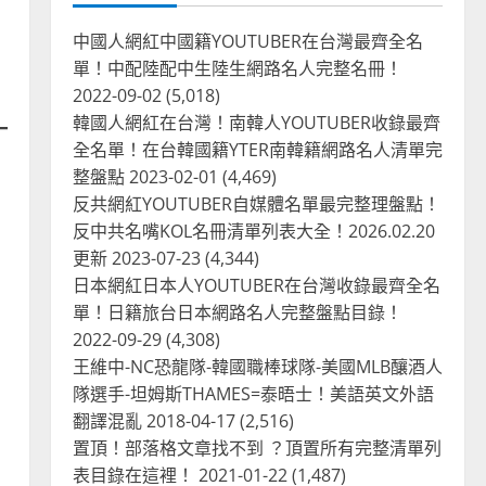
中國人網紅中國籍YOUTUBER在台灣最齊全名
單！中配陸配中生陸生網路名人完整名冊！
2022-09-02
(5,018)
韓國人網紅在台灣！南韓人YOUTUBER收錄最齊
全名單！在台韓國籍YTER南韓籍網路名人清單完
整盤點
2023-02-01
(4,469)
反共網紅YOUTUBER自媒體名單最完整理盤點！
反中共名嘴KOL名冊清單列表大全！2026.02.20
更新
2023-07-23
(4,344)
日本網紅日本人YOUTUBER在台灣收錄最齊全名
單！日籍旅台日本網路名人完整盤點目錄！
2022-09-29
(4,308)
王維中-NC恐龍隊-韓國職棒球隊-美國MLB釀酒人
隊選手-坦姆斯THAMES=泰晤士！美語英文外語
台灣餐飲在全球
尚未分類
翻譯混亂
2018-04-17
奧地利人愛喝珍奶、波霸奶茶
(2,516)
奧地利愛瘋、珍珠奶茶門市顧
置頂！部落格文章找不到 ？頂置所有完整清單列
客大排長龍
表目錄在這裡！
2021-01-22
(1,487)