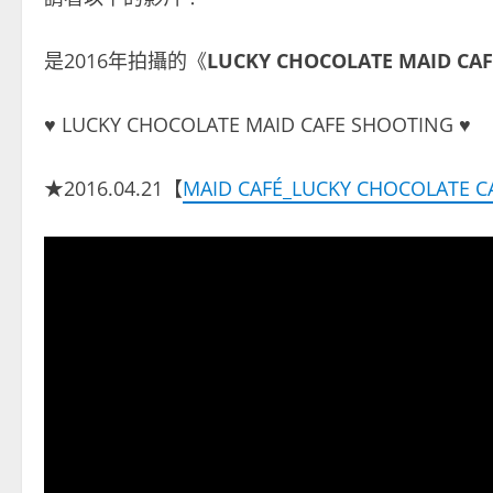
是2016年拍攝的《
LUCKY CHOCOLATE MAID CAF
♥ LUCKY CHOCOLATE MAID CAFE SHOOTING ♥
★2016.04.21【
MAID CAFÉ_LUCKY CHOCOLATE C