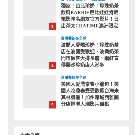
獨家！芭比珍奶！珍珠奶茶
飲料BARBIE芭比娃娃肯尼
電影聯名網友官方影片！日
出茶太CHATIME澳洲限定
3
活動
台灣餐飲在全球
2023-08-03
波蘭人愛喝珍奶！珍珠奶茶
店在波蘭受歡迎，波霸奶茶
門市顧客大排長龍，網紅宣
傳華沙珍奶店人潮多
4
2023-07-15
台灣餐飲在全球
美國人愛鼎泰豐小籠包！美
國人吃鼎泰豐受歡迎台灣米
其林餐廳！加州賭城西雅圖
分店排隊人潮影片盤點
5
2023-06-13