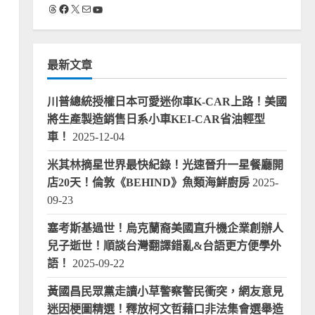
Threads
Facebook
X
電子郵件
YouTube
最新文章
川普總統授權日本可愛迷你車K-CAR上路！美國
將生產製造銷售日系小車KEI-CAR省油輕型
車！
2025-12-04
米其林摘星世界最快紀錄！光速晉升一星餐廳開
店20天！倫敦《BEHIND》魚類海鮮廚房
2025-
09-23
塞考斯基過世！烏克蘭裔美國直升機企業創辦人
兒子逝世！順談台灣翻譯錯亂&台語更方便學外
語！
2025-09-22
黃國昌民眾黨走讀小草警察警民衝突，網友意見
迷因梗圖精選！釋放柯文哲藉口非法集會選舉造