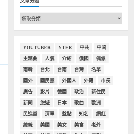
文章分類
文
章
分
類
YOUTUBER
YTER
中共
中國
主題曲
人氣
介紹
俄國
偶像
南韓
台北
台南
台灣
名單
國外
國民黨
外國人
外籍
市長
廣告
影片
德國
政治
新住民
新聞
旅遊
日本
歌曲
歐洲
民進黨
清單
盤點
知名
網紅
總統
美國
美女
美食
老外