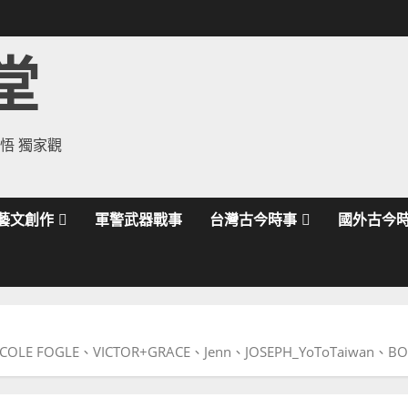
堂
領悟 獨家觀
藝文創作
軍警武器戰事
台灣古今時事
國外古今
 FOGLE、VICTOR+GRACE、Jenn、JOSEPH_YoToTaiwa