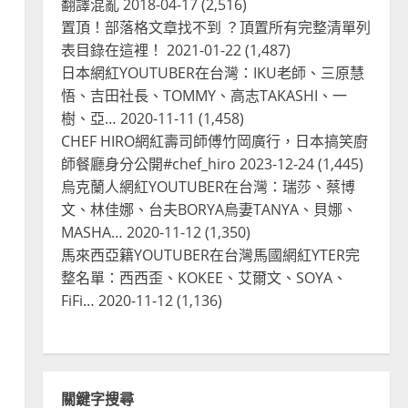
翻譯混亂
2018-04-17
(2,516)
置頂！部落格文章找不到 ？頂置所有完整清單列
表目錄在這裡！
2021-01-22
(1,487)
日本網紅YOUTUBER在台灣：IKU老師、三原慧
悟、吉田社長、TOMMY、高志TAKASHI、一
樹、亞…
2020-11-11
(1,458)
CHEF HIRO網紅壽司師傅竹岡廣行，日本搞笑廚
師餐廳身分公開#chef_hiro
2023-12-24
(1,445)
烏克蘭人網紅YOUTUBER在台灣：瑞莎、蔡博
文、林佳娜、台夫BORYA烏妻TANYA、貝娜、
MASHA…
2020-11-12
(1,350)
馬來西亞籍YOUTUBER在台灣馬國網紅YTER完
整名單：西西歪、KOKEE、艾爾文、SOYA、
FiFi…
2020-11-12
(1,136)
關鍵字搜尋