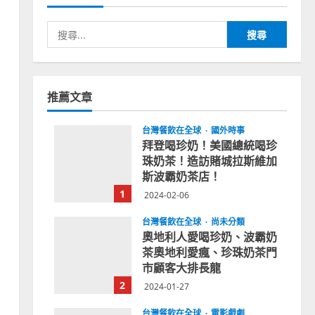
搜
尋
關
鍵
字:
推薦文章
台灣餐飲在全球
國外時事
拜登喝珍奶！美國總統喝珍
珠奶茶！造訪賭城拉斯維加
斯波霸奶茶店！
1
2024-02-06
台灣餐飲在全球
尚未分類
奧地利人愛喝珍奶、波霸奶
茶奧地利愛瘋、珍珠奶茶門
市顧客大排長龍
2
2024-01-27
台灣餐飲在全球
電影戲劇