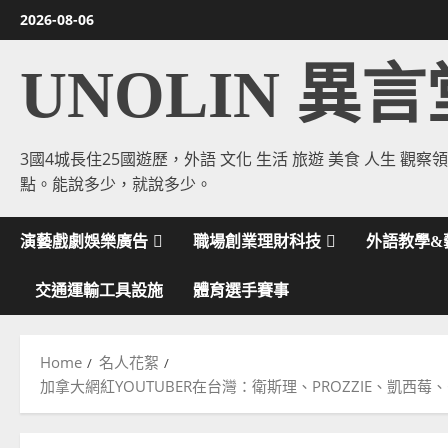
Skip
2026-08-06
to
content
UNOLIN 異言
3國4城長住25國遊歷，外語 文化 生活 旅遊 美食 人生 觀察
點。能說多少，就說多少。
演藝戲劇娛樂廣告
職場創業理財科技
外語教學&
交通運輸工具設施
體育選手賽事
Home
名人花絮
加拿大網紅YOUTUBER在台灣：衛斯理、PROZZIE、凱西莓、COLE