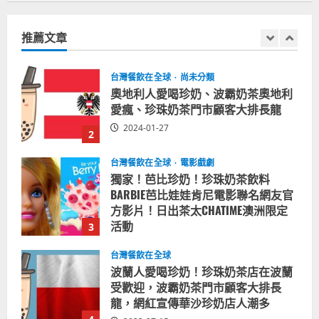
奧地利人愛喝珍奶、波霸奶茶奧地利
關
愛瘋、珍珠奶茶門市顧客大排長龍
鍵
推薦文章
2024-01-27
字:
2
台灣餐飲在全球
電影戲劇
獨家！芭比珍奶！珍珠奶茶飲料
BARBIE芭比娃娃肯尼電影聯名網友官
方影片！日出茶太CHATIME澳洲限定
活動
3
2023-08-03
台灣餐飲在全球
波蘭人愛喝珍奶！珍珠奶茶店在波蘭
受歡迎，波霸奶茶門市顧客大排長
龍，網紅宣傳華沙珍奶店人潮多
4
2023-07-15
台灣餐飲在全球
美國人愛鼎泰豐小籠包！美國人吃鼎
泰豐受歡迎台灣米其林餐廳！加州賭
城西雅圖分店排隊人潮影片盤點