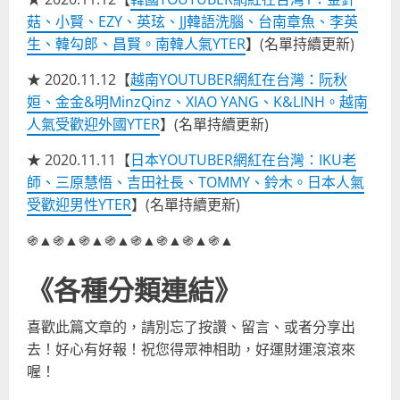
菇、小賢、EZY、英玹、JJ韓語洗腦、台南章魚、李英
生、韓勾郎、昌賢。南韓人氣YTER
】(名單持續更新)
★ 2020.11.12【
越南YOUTUBER網紅在台灣：阮秋
姮、金金&明MinzQinz、XIAO YANG、K&LINH。越南
人氣受歡迎外國YTER
】(名單持續更新)
★ 2020.11.11【
日本YOUTUBER網紅在台灣：IKU老
師、三原慧悟、吉田社長、TOMMY、鈴木。日本人氣
受歡迎男性YTER
】(名單持續更新)
֍▲֍▲֍▲֍▲֍▲֍▲֍▲֍▲
《各種分類連結》
喜歡此篇文章的，請別忘了按讚、留言、或者分享出
去！好心有好報！祝您得眾神相助，好運財運滾滾來
喔！