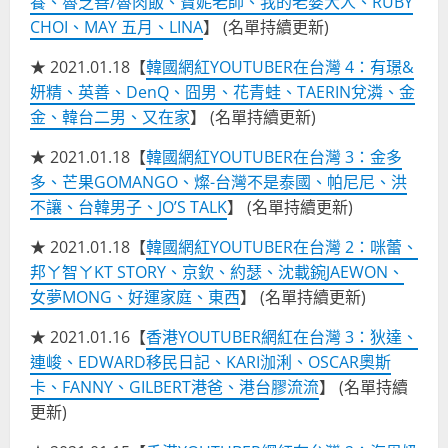
養、魯芝善/魯肉飯、寶妮老師、我的老婆大人、RUBY
CHOI、MAY 五月、LINA
】 (名單持續更新)
★ 2021.01.18【
韓國網紅YOUTUBER在台灣 4：有璟&
妍精、英善、DenQ、囧男、花青蛙、TAERIN兌潾、金
金、韓台二男、又在家
】 (名單持續更新)
★ 2021.01.18【
韓國網紅YOUTUBER在台灣 3：金多
多、芒果GOMANGO、燦-台灣不是泰國、帕尼尼、洪
不讓、台韓男子、JO’S TALK
】 (名單持續更新)
★ 2021.01.18【
韓國網紅YOUTUBER在台灣 2：咪蕾、
邦ㄚ智ㄚKT STORY、京欽、約瑟、沈載鋺JAEWON、
女夢MONG、好運家庭、東西
】 (名單持續更新)
★ 2021.01.16【
香港YOUTUBER網紅在台灣 3：狄達、
連峻、EDWARD移民日記、KARI泇浰、OSCAR奧斯
卡、FANNY、GILBERT港爸、港台膠流流
】 (名單持續
更新)