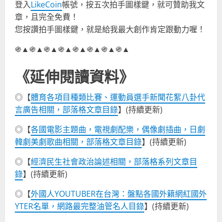
登入
LikeCoin
帳號，按五次拍手圖樣鍵，就可贊助我文
章，且完全免費！
您按讚拍手圖樣鍵，就是給我最大創作肯定跟動力喔！
֍▲֍▲֍▲֍▲֍▲֍▲֍▲֍▲
《延伸閱讀資料》
◎【
體育各項目種類比賽、運動員選手新聞花絮八卦代
言廣告相關，部落格文章目錄
】(持續更新)
◎【
各國電影主題曲，電視劇配樂，偶像劇插曲，日劇
韓劇美劇歌曲相關，部落格文章目錄
】(持續更新)
◎【
經濟民生社會政治論述相關，部落格系列文章目
錄
】(持續更新)
◎【
外國人YOUTUBER在台灣：盤點各國外籍網紅國外
YTER名單，網路最完整油管名人目錄
】(持續更新)