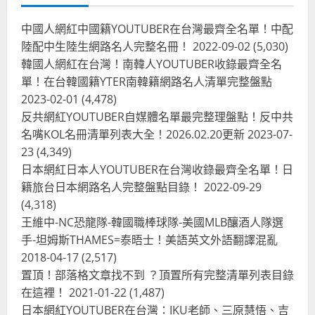
中國人網紅中國籍YOUTUBER在台灣最齊全名單！中配
陸配中生陸生網路名人完整名冊！
2022-09-02
(5,030)
韓國人網紅在台灣！南韓人YOUTUBER收錄最齊全名
單！在台韓國籍YTER南韓籍網路名人清單完整盤點
2023-02-01
(4,478)
反共網紅YOUTUBER自媒體名單最完整理盤點！反中共
名嘴KOL名冊清單列表大全！2026.02.20更新
2023-07-
23
(4,349)
台灣餐飲在全球
尚未分類
日本網紅日本人YOUTUBER在台灣收錄最齊全名單！日
奧地利人愛喝珍奶、波霸奶茶奧地利
籍旅台日本網路名人完整盤點目錄！
2022-09-29
愛瘋、珍珠奶茶門市顧客大排長龍
(4,318)
2024-01-27
2
王維中-NC恐龍隊-韓國職棒球隊-美國MLB釀酒人隊選
手-坦姆斯THAMES=泰晤士！美語英文外語翻譯混亂
台灣餐飲在全球
電影戲劇
2018-04-17
(2,517)
獨家！芭比珍奶！珍珠奶茶飲料
BARBIE芭比娃娃肯尼電影聯名網友官
置頂！部落格文章找不到 ？頂置所有完整清單列表目錄
方影片！日出茶太CHATIME澳洲限定
在這裡！
2021-01-22
(1,487)
活動
3
日本網紅YOUTUBER在台灣：IKU老師、三原慧悟、吉