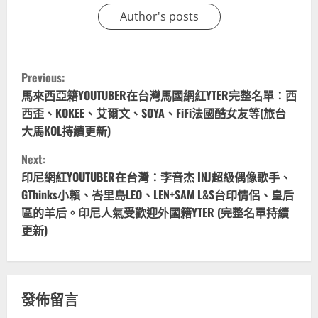
Author's posts
C
Previous:
o
馬來西亞籍YOUTUBER在台灣馬國網紅YTER完整名單：西
西歪、KOKEE、艾爾文、SOYA、FiFi法國酷女友等(旅台
n
大馬KOL持續更新)
t
Next:
印尼網紅YOUTUBER在台灣：李音杰 INJ超級偶像歌手、
i
GThinks小賴、峇里島LEO、LEN+SAM L&S台印情侶、皇后
區的羊后。印尼人氣受歡迎外國籍YTER (完整名單持續
n
更新)
u
e
發佈留言
R