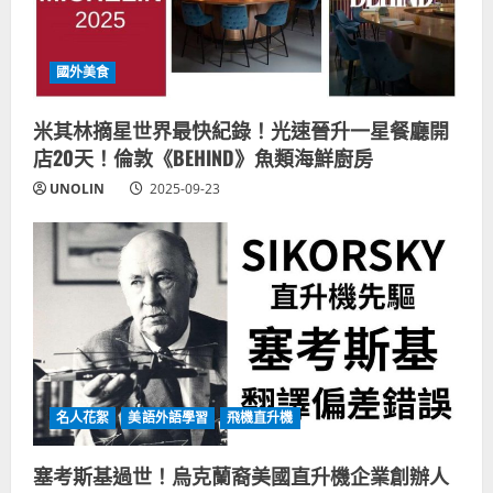
國外美食
米其林摘星世界最快紀錄！光速晉升一星餐廳開
店20天！倫敦《BEHIND》魚類海鮮廚房
UNOLIN
2025-09-23
名人花絮
美語外語學習
飛機直升機
塞考斯基過世！烏克蘭裔美國直升機企業創辦人