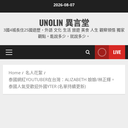
Skip
2026-08-07
to
content
UNOLIN 異言堂
3國4城長住25國遊歷，外語 文化 生活 旅遊 美食 人生 觀察領悟 獨家
觀點。能說多少，就說多少。
LIVE
Primary
Menu
Home
名人花絮
泰國網紅YOUTUBER在台灣：ALIZABETH 娘娘/林正輝。
泰國人氣受歡迎外國YTER (名單持續更新)