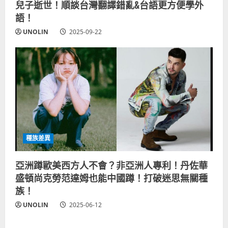
兒子逝世！順談台灣翻譯錯亂&台語更方便學外
語！
UNOLIN
2025-09-22
種族差異
亞洲蹲歐美西方人不會？非亞洲人專利！丹佐華
盛頓尚克勞范達姆也能中國蹲！打破迷思無關種
族！
UNOLIN
2025-06-12