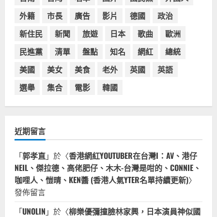
波蘭人愛喝珍奶！珍珠奶茶店在波蘭
受歡迎，波霸奶茶門市顧客大排長
外籍
市長
廣告
影片
德國
政治
龍，網紅宣傳華沙珍奶店人潮多
新住民
新聞
旅遊
日本
歌曲
歐洲
4
2023-07-15
民進黨
清單
盤點
知名
網紅
總統
台灣餐飲在全球
美國人愛鼎泰豐小籠包！美國人吃鼎
美國
美女
美食
老外
英國
英語
泰豐受歡迎台灣米其林餐廳！加州賭
城西雅圖分店排隊人潮影片盤點
選舉
集合
電影
韓國
5
2023-06-13
近期留言
「
郭孝直
」於〈
香港網紅YOUTUBER在台灣I：AV、港仔
NEIL、傑拉德、高佬肥仔、木木-台灣是咁的、CONNIE、
咖哩人、愷晴、KEN醬 (香港人氣YTER名單持續更新)
〉
發佈留言
「
UNOLIN
」於〈
柳樂優彌撞臉林家興，日本演員神似國