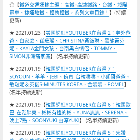
◎【
鐵道交通運輸主題：高鐵=高速鐵路、台鐵、城際
電車、捷運地鐵、輕軌輕鐵，系列文章目錄！
】(持續
更新)
★ 2021.01.23【
美國網紅YOUTUBER在台灣 2：老外爸
爸、白家庭、崔璀璨、CHRISTINA黃鈺琳、黑龍蒂芬
妮、KAYLA金門女孩、台南黑白情侶、TOMMY、
SIMON非洲裔家庭
】 (名單持續更新)
★ 2021.01.19【
韓國網紅YOUTUBER在台灣 7：
SOYOUN、羊羊、JEBI、侑真_台韓噗噗、小朗哥爸爸、
敏啵妮＆英俊5-MINUTES KOREA、金媽媽、POMEL
】
(名單持續更新)
★ 2021.01.19【
韓國網紅YOUTUBER在台灣 6：韓國歐
巴_在泓胖東、彬彬有禮的彬、YUNA胤胤、SERENA、
晚上7點、SOONYUKI 由淳YUKI
】 (名單持續更新)
★ 2021.01.19【
韓國網紅YOUTUBER在台灣 5：宋讚