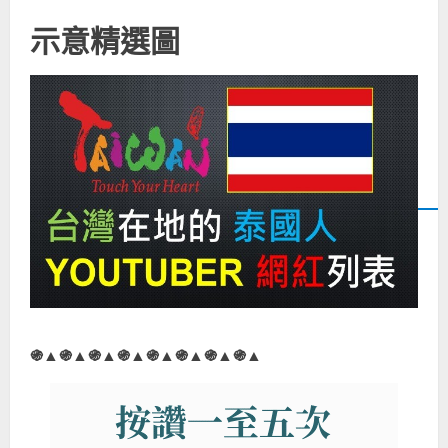
示意精選圖
֍▲֍▲֍▲֍▲֍▲֍▲֍▲֍▲