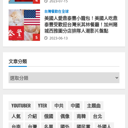
5
2023-06-13
台灣餐飲在全球
國外時事
拜登喝珍奶！美國總統喝珍珠奶茶！
造訪賭城拉斯維加斯波霸奶茶店！
2024-02-06
1
台灣餐飲在全球
尚未分類
奧地利人愛喝珍奶、波霸奶茶奧地利
文章分類
愛瘋、珍珠奶茶門市顧客大排長龍
2024-01-27
2
文
章
台灣餐飲在全球
電影戲劇
分
獨家！芭比珍奶！珍珠奶茶飲料
類
BARBIE芭比娃娃肯尼電影聯名網友官
方影片！日出茶太CHATIME澳洲限定
YOUTUBER
YTER
中共
中國
主題曲
活動
3
人氣
介紹
俄國
偶像
南韓
台北
2023-08-03
台灣餐飲在全球
台南
台灣
名單
國外
國民黨
外國人