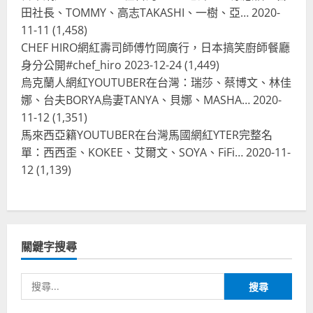
2023-08-03
田社長、TOMMY、高志TAKASHI、一樹、亞…
2020-
台灣餐飲在全球
11-11
(1,458)
波蘭人愛喝珍奶！珍珠奶茶店在波蘭
CHEF HIRO網紅壽司師傅竹岡廣行，日本搞笑廚師餐廳
受歡迎，波霸奶茶門市顧客大排長
龍，網紅宣傳華沙珍奶店人潮多
身分公開#chef_hiro
2023-12-24
(1,449)
烏克蘭人網紅YOUTUBER在台灣：瑞莎、蔡博文、林佳
4
2023-07-15
娜、台夫BORYA烏妻TANYA、貝娜、MASHA…
2020-
台灣餐飲在全球
11-12
(1,351)
美國人愛鼎泰豐小籠包！美國人吃鼎
馬來西亞籍YOUTUBER在台灣馬國網紅YTER完整名
泰豐受歡迎台灣米其林餐廳！加州賭
單：西西歪、KOKEE、艾爾文、SOYA、FiFi…
2020-11-
城西雅圖分店排隊人潮影片盤點
12
(1,139)
5
2023-06-13
台灣餐飲在全球
國外時事
拜登喝珍奶！美國總統喝珍珠奶茶！
造訪賭城拉斯維加斯波霸奶茶店！
關鍵字搜尋
2024-02-06
1
搜
尋
台灣餐飲在全球
尚未分類