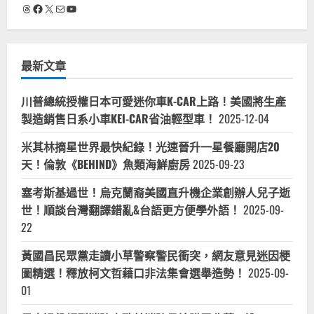
Threads
Facebook
X
電子郵件
YouTube
最新文章
川普總統授權日本可愛迷你車K-CAR上路！美國將生產
製造銷售日系小車KEI-CAR省油輕型車！
2025-12-04
米其林摘星世界最快紀錄！光速晉升一星餐廳開店20
天！倫敦《BEHIND》魚類海鮮廚房
2025-09-23
塞考斯基過世！烏克蘭裔美國直升機企業創辦人兒子逝
世！順談台灣翻譯錯亂&台語更方便學外語！
2025-09-
22
黃國昌民眾黨走讀小草警察警民衝突，網友意見迷因梗
圖精選！釋放柯文哲藉口非法集會選舉造勢！
2025-09-
01