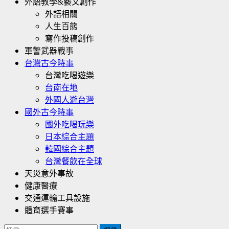
外語教學&藝文創作
外語相關
人生百態
寫作投稿創作
軍警武器戰事
台灣古今時事
台灣吃喝遊樂
台南在地
外國人遊台灣
國外古今時事
國外吃喝玩樂
日本綜合主題
韓國綜合主題
台灣餐飲在全球
天災意外事故
健康醫療
交通運輸工具設施
體育選手賽事