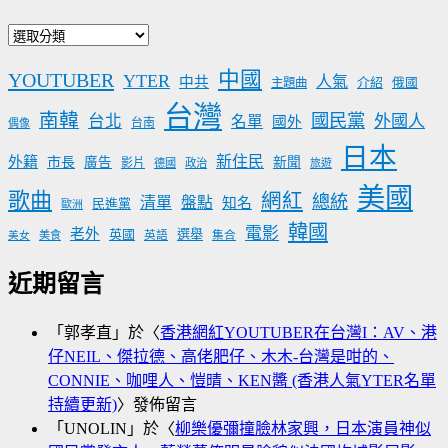
文
章
中國
YOUTUBER
YTER
分
人氣
中共
介紹
主題曲
俄國
類
台灣
南韓
國民黨
台北
外國人
名單
國外
台南
偶像
日本
新住民
外籍
市長
廣告
新聞
影片
德國
政治
旅遊
美國
歌曲
網紅
總統
清單
盤點
知名
民進黨
歐洲
韓國
電影
老外
英國
選舉
美食
英語
集合
美女
近期留言
「
郭孝直
」於〈
香港網紅YOUTUBER在台灣I：AV、港
仔NEIL、傑拉德、高佬肥仔、木木-台灣是咁的、
CONNIE、咖哩人、愷晴、KEN醬 (香港人氣YTER名單
持續更新)
〉發佈留言
「
UNOLIN
」於〈
柳樂優彌撞臉林家興，日本演員神似