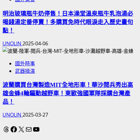
明治玻璃瓶牛奶停售！日本澡堂溫泉瓶牛乳泡湯必
喝錢湯定番停賣！多購買免時代眼淚走入歷史畫句
點！
UNOLIN
2025-04-06
國外時事
武器操演
波蘭購買台灣製造MIT全地形車！華沙閱兵秀出高
雄金蜂4輪驅動越野車！東歐強國軍隊採購台灣產
品！
UNOLIN
2025-03-27
Threads
Facebook
X
電子郵件
YouTube