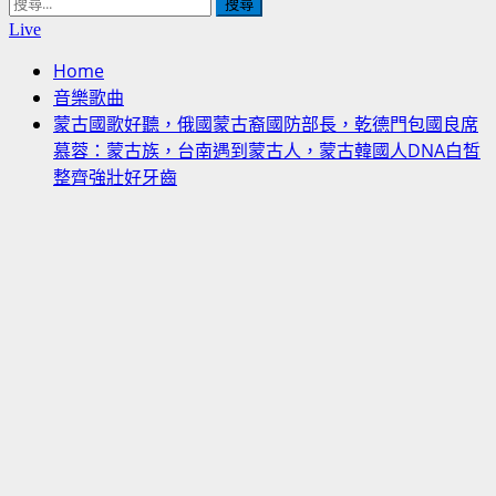
搜
尋
Live
關
Home
鍵
音樂歌曲
字:
蒙古國歌好聽，俄國蒙古裔國防部長，乾德門包國良席
慕蓉：蒙古族，台南遇到蒙古人，蒙古韓國人DNA白皙
整齊強壯好牙齒