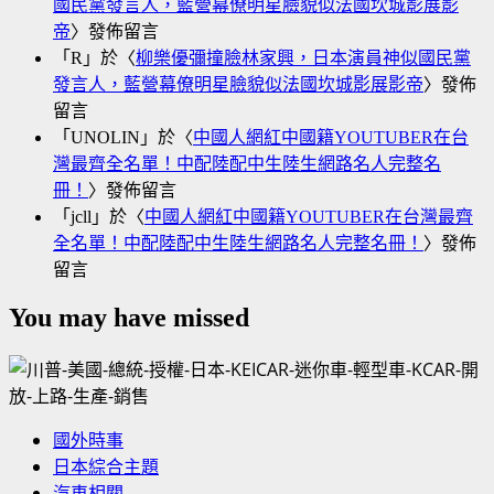
國民黨發言人，藍營幕僚明星臉貌似法國坎城影展影
帝
〉發佈留言
「
R
」於〈
柳樂優彌撞臉林家興，日本演員神似國民黨
發言人，藍營幕僚明星臉貌似法國坎城影展影帝
〉發佈
留言
「
UNOLIN
」於〈
中國人網紅中國籍YOUTUBER在台
灣最齊全名單！中配陸配中生陸生網路名人完整名
冊！
〉發佈留言
「
jcll
」於〈
中國人網紅中國籍YOUTUBER在台灣最齊
全名單！中配陸配中生陸生網路名人完整名冊！
〉發佈
留言
You may have missed
國外時事
日本綜合主題
汽車相關