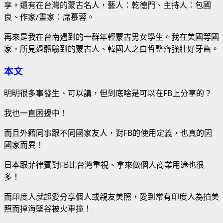
享。還有在台灣的蒙古名人，藝人：乾德門、主持人：包國
良、作家/畫家：席慕蓉。
再來是我在台南遇到的一群年輕蒙古男女學生。我在美國等國
家，所見過體驗到的蒙古人、韓國人之白皙整齊強壯好牙齒。
本文
明明很多事發生、可以講，但到底啥是可以在FB上分享的？
我也一直困擾中！
而且外籍同事跟不同國家友人，對FB的使用定義，也真的因
國家而異！
日本跟菲律賓對FB比台灣重視、拿來做個人商業用途也很
多！
而印度人就超愛分享個人或親友美照，愛到常有印度人為拍美
照而掉海墜谷被火車撞！