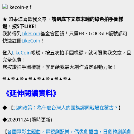
★ 如果您喜歡我文章，
請到底下文章末端的綠色拍手圖樣
鍵，按5下LIKE!
我將得到
LikeCoin
基金會回饋！只需FB、GOOGLE帳號都可
快速註冊
LikeCoin
！
登入
LikeCoin
帳號，按五次拍手圖樣鍵，就可贊助我文章，且
完全免費！
您按讚拍手圖樣鍵，就是給我最大創作肯定跟動力喔！
֍▲֍▲֍▲֍▲֍▲֍▲֍▲֍▲
《延伸閱讀資料》
◆ 【
北向政策：為什麼台灣人的國族認同戰場在蒙古？
】
◆20201124
(隨時更新)
【
各國電影主題曲，電視劇配樂，偶像劇插曲，日劇韓劇美劇