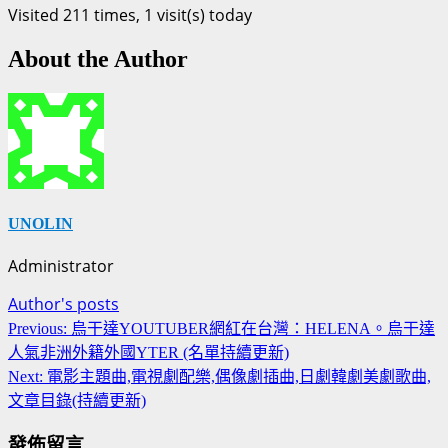
Visited 211 times, 1 visit(s) today
About the Author
UNOLIN
Administrator
Author's posts
Continue
Previous:
烏干達YOUTUBER網紅在台灣：HELENA。烏干達
Reading
人氣非洲外籍外國YTER (名單持續更新)
Next:
電影主題曲,電視劇配樂,偶像劇插曲,日劇韓劇美劇歌曲,
文章目錄(持續更新)
發佈留言