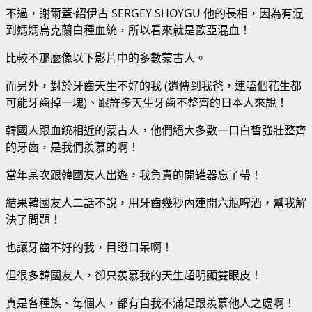
不過，
謝爾蓋·紹伊古 SERGEY SHOYGU
他的長相，因為有混
到媽媽烏克蘭白種血統，所以看來就是歐亞混血！
比較不那麼像以下影片中的多數蒙古人。
而另外，對於牙齒天生不好的我 (遺傳到我爸，連嗑個花生都
可能牙齒掉一塊)、跟許多天生牙齒不整齊的日本人來說！
韓國人跟血統相近的蒙古人，他們絕大多數一口白皙強壯整齊
的牙齒，是我們羨慕的啊！
當年某次跟韓國友人出遊，我負責的開罐器忘了帶！
結果韓國友人二話不說，用牙齒幾秒內連開六瓶啤酒，幫我解
決了問題！
也讓牙齒不好的我，目瞪口呆啊！
但很多韓國友人，卻只羨慕我的天生超明顯雙眼皮！
真是各種族、每個人，都有自我不滿足跟羨慕他人之處啊！