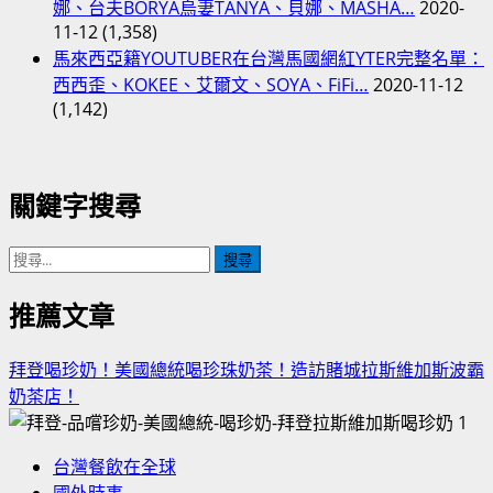
娜、台夫BORYA烏妻TANYA、貝娜、MASHA…
2020-
11-12
(1,358)
馬來西亞籍YOUTUBER在台灣馬國網紅YTER完整名單：
西西歪、KOKEE、艾爾文、SOYA、FiFi…
2020-11-12
(1,142)
關鍵字搜尋
搜
尋
關
推薦文章
鍵
字:
拜登喝珍奶！美國總統喝珍珠奶茶！造訪賭城拉斯維加斯波霸
奶茶店！
1
台灣餐飲在全球
國外時事