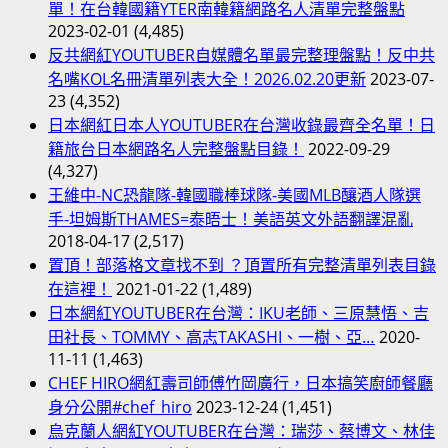
單！在台韓國籍YTER南韓籍網路名人清單完整盤點
2023-02-01
(4,485)
反共網紅YOUTUBER自媒體名單最完整理盤點！反中共
名嘴KOL名冊清單列表大全！2026.02.20更新
2023-07-
23
(4,352)
日本網紅日本人YOUTUBER在台灣收錄最齊全名單！日
籍旅台日本網路名人完整盤點目錄！
2022-09-29
(4,327)
王維中-NC恐龍隊-韓國職棒球隊-美國MLB釀酒人隊選
手-坦姆斯THAMES=泰晤士！美語英文外語翻譯混亂
2018-04-17
(2,517)
置頂！部落格文章找不到 ？頂置所有完整清單列表目錄
在這裡！
2021-01-22
(1,489)
日本網紅YOUTUBER在台灣：IKU老師、三原慧悟、吉
田社長、TOMMY、高志TAKASHI、一樹、亞…
2020-
11-11
(1,463)
CHEF HIRO網紅壽司師傅竹岡廣行，日本搞笑廚師餐廳
身分公開#chef_hiro
2023-12-24
(1,451)
烏克蘭人網紅YOUTUBER在台灣：瑞莎、蔡博文、林佳