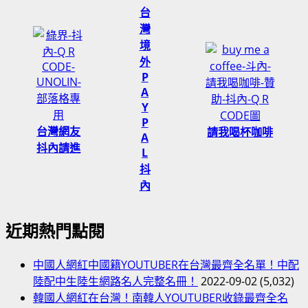
台
灣
境
外
P
A
Y
P
台灣網友
請我喝杯咖啡
A
抖內請進
L
抖
內
近期熱門點閱
中國人網紅中國籍YOUTUBER在台灣最齊全名單！中配
陸配中生陸生網路名人完整名冊！
2022-09-02
(5,032)
韓國人網紅在台灣！南韓人YOUTUBER收錄最齊全名