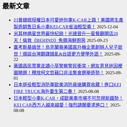
最新文章
川普總統授權日本可愛迷你車K-CAR上路！美國將生產
製造銷售日系小車KEI-CAR省油輕型車！
2025-12-04
米其林摘星世界最快紀錄！光速晉升一星餐廳開店20
天！倫敦《BEHIND》魚類海鮮廚房
2025-09-23
塞考斯基過世！烏克蘭裔美國直升機企業創辦人兒子逝
世！順談台灣翻譯錯亂&台語更方便學外語！
2025-09-
22
黃國昌民眾黨走讀小草警察警民衝突，網友意見迷因梗
圖精選！釋放柯文哲藉口非法集會選舉造勢！
2025-09-
01
日本退役輕型消防車歐美消防員搶購買收藏！進口KEI
FIRE TRUCK海外重生第二春！
2025-08-08
日本輕型小車K-CAR，成歐美車市場不可忽視新趨勢！
KEI CAR西方人越來越愛！強烈請願要求進口！
2025-
08-08