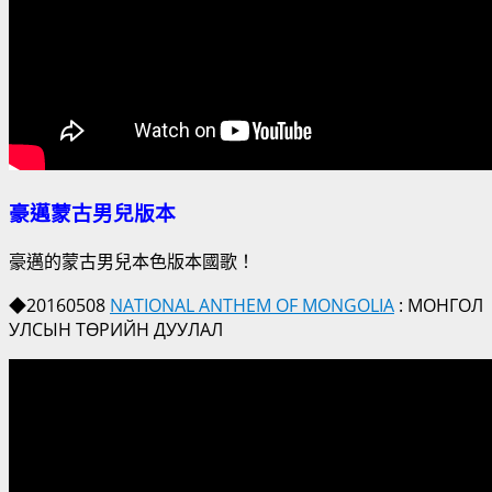
豪邁蒙古男兒版本
豪邁的蒙古男兒本色版本國歌！
◆20160508
NATIONAL ANTHEM OF MONGOLIA
: МОНГОЛ
УЛСЫН ТӨРИЙН ДУУЛАЛ