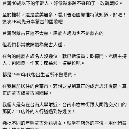
台灣40歲以下的年輕人，好像越來越不碰FB了，改轉戰IG。
至於推特，還是歐美居多，看川普治國靠推特就知道。好吧！
這次FB就先分享蒙古的國歌吧！
台灣對蒙古普遍不太熟，連蒙古烤肉也不是蒙古的！
但我們都常被歸類為蒙古人種。
在台的純蒙古族名人沒幾位，就已逝演員：乾德門、老牌主持
人：包國良、作家：席慕蓉，這幾位吧。
都是1980年代後出生者所不熟悉的。
在我目前居住的台南市，若想要見到真正的成吉思汗後裔、真
正的蒙古族蒙古國國民，
我個人是有在台南大學附近、台南市樹林街跟大同路交叉口的
那間7-11店外的人行道遇到好幾次！
幾批不同的年輕蒙古外籍男女，就坐在店外的座位，用他們蒙