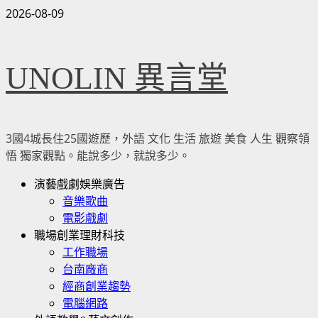
Skip
2026-08-09
to
content
UNOLIN 異言堂
3國4城長住25國遊歷，外語 文化 生活 旅遊 美食 人生 觀察領
悟 獨家觀點。能說多少，就說多少。
Primary
演藝戲劇娛樂廣告
Menu
音樂歌曲
電影戲劇
職場創業理財科技
工作職場
台南廠商
經商創業趨勢
電腦網路