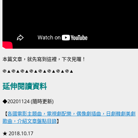
本篇文章，就先寫到這裡，下次見囉！
֍▲֍▲֍▲֍▲֍▲֍▲֍▲֍▲
延伸閱讀資料
◆20201124 (隨時更新)
【
各國電影主題曲，電視劇配樂，偶像劇插曲，日劇韓劇美劇
歌曲，介紹文章盤點目錄
】
★ 2018.10.17