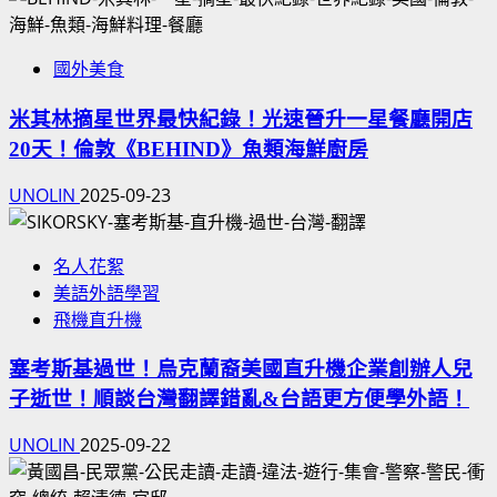
國外美食
米其林摘星世界最快紀錄！光速晉升一星餐廳開店
20天！倫敦《BEHIND》魚類海鮮廚房
UNOLIN
2025-09-23
名人花絮
美語外語學習
飛機直升機
塞考斯基過世！烏克蘭裔美國直升機企業創辦人兒
子逝世！順談台灣翻譯錯亂&台語更方便學外語！
UNOLIN
2025-09-22