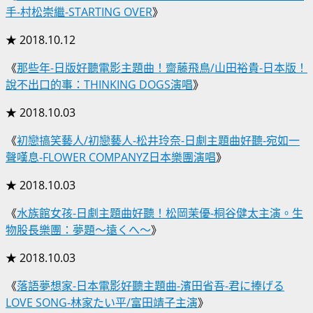
手-村松崇繼-STARTING OVER
》
★ 2018.10.12
《
那些年-日版好聽電影主題曲！齋藤飛鳥/山田裕貴-日本版！
說不出口的事：THINKING DOGS演唱
》
★ 2018.10.03
《
初戀搞笑藝人/初戀藝人-松井玲奈-日劇主題曲好聽-宛如一
聲嘆息-FLOWER COMPANYZ日本樂團演唱
》
★ 2018.10.03
《
水族館女孩-日劇主題曲好聽！松岡茉優-桐谷健太主演。生
物股長樂團：夢題～遠くへ～
》
★ 2018.10.03
《
落語夢想家-日本電影好聽主題曲-濱田省吾-君に捧げる
LOVE SONG-林家たい平/富田靖子主演
》