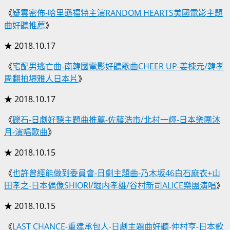
《
疑雲密佈-哈里遜福特主演RANDOM HEARTS美國電影主題
曲好聽推薦
》
★ 2018.10.17
《
宅配男逃亡曲-南韓國電影好聽歌曲CHEER UP-姜棟元/韓孝
周翻拍堺雅人日本片
》
★ 2018.10.17
《
礫石-日劇好聽主題曲推薦-佐藤浩市/北村一輝-日本樂團沐
月-演唱歌曲
》
★ 2018.10.15
《
也許曾經能做到委員會-日劇主題曲-乃木坂46白石麻衣+山
田孝之-日本偶像SHIORI/堀内孝雄/谷村新司ALICE樂團演唱
》
★ 2018.10.15
《
LAST CHANCE-重建承包人-日劇主題曲好聽-仲村亨-日本歌