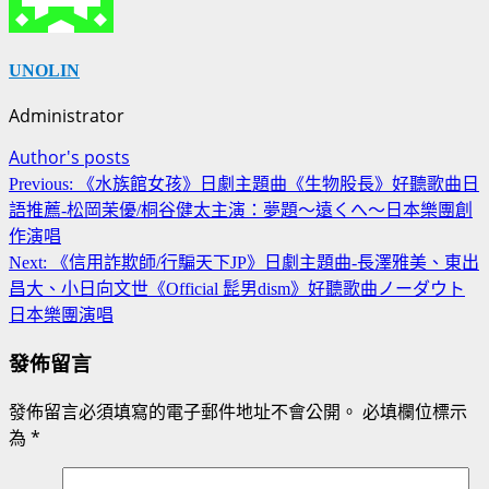
UNOLIN
Administrator
Author's posts
Continue
Previous:
《水族館女孩》日劇主題曲《生物股長》好聽歌曲日
Reading
語推薦-松岡茉優/桐谷健太主演：夢題～遠くへ～日本樂團創
作演唱
Next:
《信用詐欺師/行騙天下JP》日劇主題曲-長澤雅美、東出
昌大、小日向文世《Official 髭男dism》好聽歌曲ノーダウト
日本樂團演唱
發佈留言
發佈留言必須填寫的電子郵件地址不會公開。
必填欄位標示
為
*