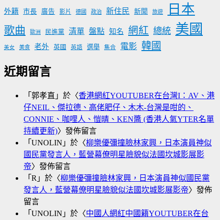
日本
新住民
外籍
市長
廣告
新聞
影片
德國
政治
旅遊
美國
歌曲
網紅
總統
清單
盤點
知名
民進黨
歐洲
韓國
電影
老外
英國
選舉
美食
英語
集合
美女
近期留言
「
郭孝直
」於〈
香港網紅YOUTUBER在台灣I：AV、港
仔NEIL、傑拉德、高佬肥仔、木木-台灣是咁的、
CONNIE、咖哩人、愷晴、KEN醬 (香港人氣YTER名單
持續更新)
〉發佈留言
「
UNOLIN
」於〈
柳樂優彌撞臉林家興，日本演員神似
國民黨發言人，藍營幕僚明星臉貌似法國坎城影展影
帝
〉發佈留言
「
R
」於〈
柳樂優彌撞臉林家興，日本演員神似國民黨
發言人，藍營幕僚明星臉貌似法國坎城影展影帝
〉發佈
留言
「
UNOLIN
」於〈
中國人網紅中國籍YOUTUBER在台