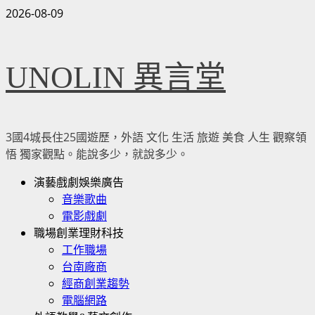
Skip
2026-08-09
to
content
UNOLIN 異言堂
3國4城長住25國遊歷，外語 文化 生活 旅遊 美食 人生 觀察領
悟 獨家觀點。能說多少，就說多少。
Primary
演藝戲劇娛樂廣告
Menu
音樂歌曲
電影戲劇
職場創業理財科技
工作職場
台南廠商
經商創業趨勢
電腦網路