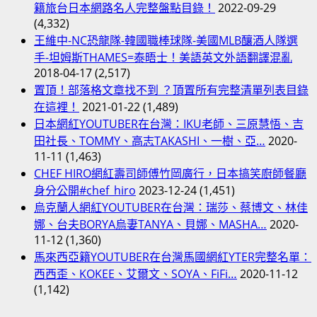
籍旅台日本網路名人完整盤點目錄！
2022-09-29
(4,332)
王維中-NC恐龍隊-韓國職棒球隊-美國MLB釀酒人隊選
手-坦姆斯THAMES=泰晤士！美語英文外語翻譯混亂
2018-04-17
(2,517)
置頂！部落格文章找不到 ？頂置所有完整清單列表目錄
在這裡！
2021-01-22
(1,489)
日本網紅YOUTUBER在台灣：IKU老師、三原慧悟、吉
田社長、TOMMY、高志TAKASHI、一樹、亞…
2020-
11-11
(1,463)
CHEF HIRO網紅壽司師傅竹岡廣行，日本搞笑廚師餐廳
身分公開#chef_hiro
2023-12-24
(1,451)
烏克蘭人網紅YOUTUBER在台灣：瑞莎、蔡博文、林佳
娜、台夫BORYA烏妻TANYA、貝娜、MASHA…
2020-
11-12
(1,360)
馬來西亞籍YOUTUBER在台灣馬國網紅YTER完整名單：
西西歪、KOKEE、艾爾文、SOYA、FiFi…
2020-11-12
(1,142)