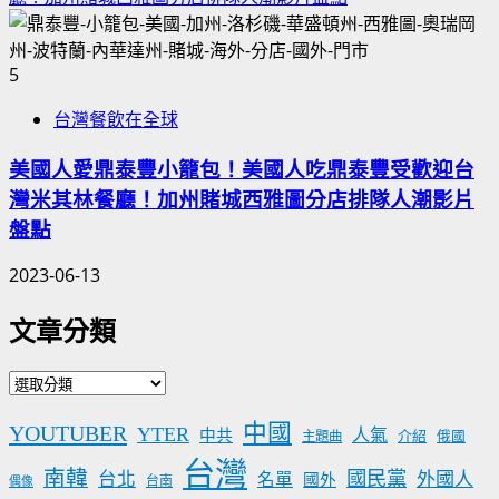
5
台灣餐飲在全球
美國人愛鼎泰豐小籠包！美國人吃鼎泰豐受歡迎台
灣米其林餐廳！加州賭城西雅圖分店排隊人潮影片
盤點
2023-06-13
文章分類
文
章
中國
YOUTUBER
YTER
分
人氣
中共
介紹
主題曲
俄國
類
台灣
南韓
國民黨
台北
外國人
名單
國外
台南
偶像