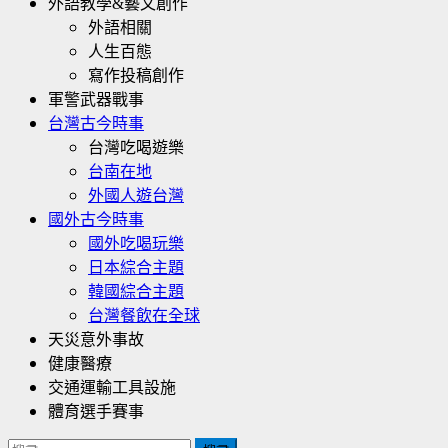
外語教學&藝文創作
外語相關
人生百態
寫作投稿創作
軍警武器戰事
台灣古今時事
台灣吃喝遊樂
台南在地
外國人遊台灣
國外古今時事
國外吃喝玩樂
日本綜合主題
韓國綜合主題
台灣餐飲在全球
天災意外事故
健康醫療
交通運輸工具設施
體育選手賽事