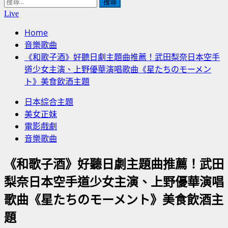
搜
尋
Live
關
Home
鍵
音樂歌曲
字:
《和歌子酒》好聽日劇主題曲推薦！武田梨奈日本空手
道少女主演、上野優華演唱歌曲《星たちのモーメン
ト》美食飲酒主題
日本綜合主題
美女正妹
電影戲劇
音樂歌曲
《和歌子酒》好聽日劇主題曲推薦！武田
梨奈日本空手道少女主演、上野優華演唱
歌曲《星たちのモーメント》美食飲酒主
題