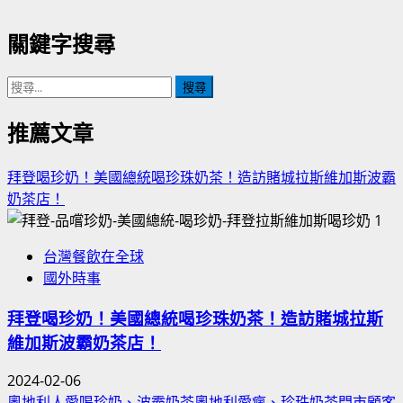
關鍵字搜尋
搜
尋
關
推薦文章
鍵
字:
拜登喝珍奶！美國總統喝珍珠奶茶！造訪賭城拉斯維加斯波霸
奶茶店！
1
台灣餐飲在全球
國外時事
拜登喝珍奶！美國總統喝珍珠奶茶！造訪賭城拉斯
維加斯波霸奶茶店！
2024-02-06
奧地利人愛喝珍奶、波霸奶茶奧地利愛瘋、珍珠奶茶門市顧客