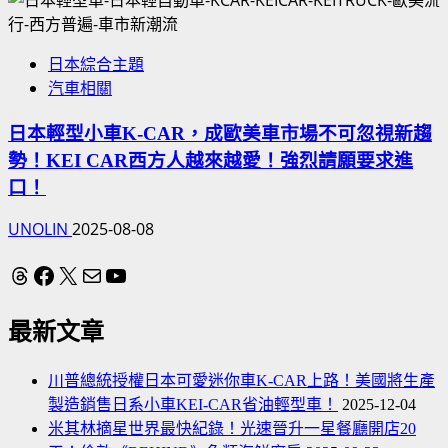
日本綜合主題
汽車相關
日本輕型小車K-CAR，成歐美車市場不可忽視新趨
勢！KEI CAR西方人越來越愛！強烈請願要求進
口！
UNOLIN
2025-08-08
Threads
Facebook
X
電子郵件
YouTube
最新文章
川普總統授權日本可愛迷你車K-CAR上路！美國將生產
製造銷售日系小車KEI-CAR省油輕型車！
2025-12-04
米其林摘星世界最快紀錄！光速晉升一星餐廳開店20