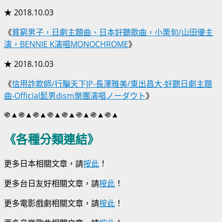
★ 2018.10.03
《
貧窮男子，日劇主題曲、日本好聽歌曲，小栗旬/山田優主
演，BENNIE K演唱MONOCHROME
》
★ 2018.10.03
《
信用詐欺師/行騙天下JP-長澤雅美/東出昌大-好聽日劇主題
曲-Official髭男dism樂團演唱ノーダウト
》
֍▲֍▲֍▲֍▲֍▲֍▲֍▲֍▲
《各種分類連結》
更多日本相關文章，請
按此
！
更多台日友好相關文章，請
按此
！
更多電影戲劇相關文章，請
按此
！