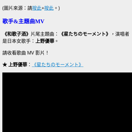
(圖片來源：請
按此
+
按此
。)
歌手&主題曲MV
《和歌子酒》
片尾主題曲：
《星たちのモーメント》
，演唱者
是日本女歌手：
上野優華
。
請收看歌曲 MV 影片！
★ 上野優華
：
《星たちのモーメント》