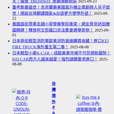
天！倫敦《BEHIND》魚類海鮮廚房
2025-09-23
塞考斯基過世！烏克蘭裔美國直升機企業創辦人兒子逝
世！順談台灣翻譯錯亂&台語更方便學外語！
2025-09-
22
黃國昌民眾黨走讀小草警察警民衝突，網友意見迷因梗
圖精選！釋放柯文哲藉口非法集會選舉造勢！
2025-09-
01
日本退役輕型消防車歐美消防員搶購買收藏！進口KEI
FIRE TRUCK海外重生第二春！
2025-08-08
日本輕型小車K-CAR，成歐美車市場不可忽視新趨勢！
KEI CAR西方人越來越愛！強烈請願要求進口！
2025-
08-08
台
灣
境
外
P
A