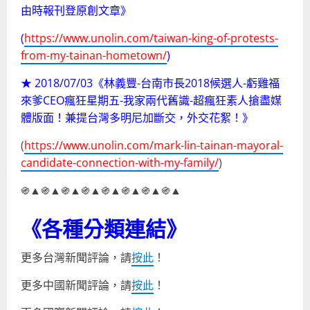
由時報刊登原創文章》
(
https://www.unolin.com/taiwan-king-of-protests-
from-my-tainan-hometown/
)
★ 2018/07/03《林義豐-台南市長2018候選人-虧雞福
來爹CEO瘋狂星期五-我家兩代舊識-超瘋狂素人搶盡媒
體版面！兼提台灣多明尼加斷交，外交花絮！》
(
https://www.unolin.com/mark-lin-tainan-mayoral-
candidate-connection-with-my-family/
)
֍▲֍▲֍▲֍▲֍▲֍▲֍▲֍▲
《各種分類連結》
更多台灣新聞評論，請
按此
！
更多中國新聞評論，請
按此
！