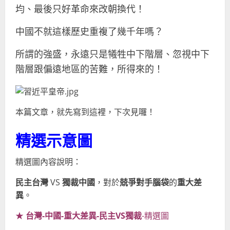
均、最後只好革命來改朝換代！
中國不就這樣歷史重複了幾千年嗎？
所謂的強盛，永遠只是犧牲中下階層、忽視中下
階層跟偏遠地區的苦難，所得來的！
本篇文章，就先寫到這裡，下次見囉！
精選示意圖
精選圖內容說明：
民主台灣
VS
獨裁中國
，對於
兢爭對手腦袋
的
重大差
異
。
★
台灣-中國-重大差異-民主VS獨裁
-精選圖