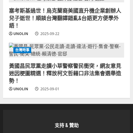
塞考斯基過世！烏克蘭裔美國直升機企業創辦人
兒子逝世！順談台灣翻譯錯亂&台語更方便學外
語！
UNOLIN
2025-09-22
台灣時事
黃國昌民眾黨走讀小草警察警民衝突，網友意見
迷因梗圖精選！釋放柯文哲藉口非法集會選舉造
勢！
UNOLIN
2025-09-01
支持 & 贊助