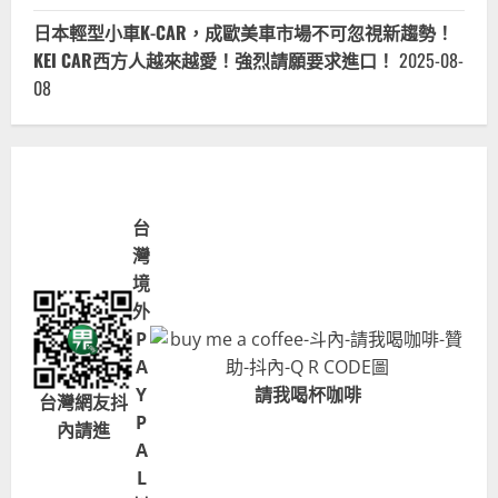
日本輕型小車K-CAR，成歐美車市場不可忽視新趨勢！
KEI CAR西方人越來越愛！強烈請願要求進口！
2025-08-
08
台
灣
境
外
P
A
Y
請我喝杯咖啡
台灣網友抖
P
內請進
A
L