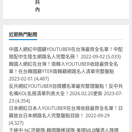
抖
內
近期熱門點閱
中國人網紅中國籍YOUTUBER在台灣最齊全名單！中配
陸配中生陸生網路名人完整名冊！
2022-09-02
(5,033)
韓國人網紅在台灣！南韓人YOUTUBER收錄最齊全名
單！在台韓國籍YTER南韓籍網路名人清單完整盤點
2023-02-01
(4,487)
反共網紅YOUTUBER自媒體名單最完整理盤點！反中共
名嘴KOL名冊清單列表大全！2026.02.20更新
2023-07-
23
(4,354)
台灣餐飲在全球
尚未分類
日本網紅日本人YOUTUBER在台灣收錄最齊全名單！日
奧地利人愛喝珍奶、波霸奶茶奧地利
籍旅台日本網路名人完整盤點目錄！
2022-09-29
愛瘋、珍珠奶茶門市顧客大排長龍
(4,327)
2024-01-27
2
王維中-NC恐龍隊-韓國職棒球隊-美國MLB釀酒人隊選