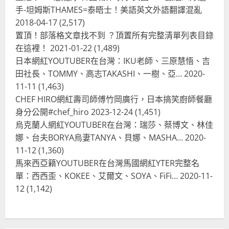
手-坦姆斯THAMES=泰晤士！美語英文外語翻譯混亂
台灣餐飲在全球
電影戲劇
2018-04-17
(2,517)
獨家！芭比珍奶！珍珠奶茶飲料
BARBIE芭比娃娃肯尼電影聯名網友官
置頂！部落格文章找不到 ？頂置所有完整清單列表目錄
方影片！日出茶太CHATIME澳洲限定
在這裡！
2021-01-22
(1,489)
活動
3
日本網紅YOUTUBER在台灣：IKU老師、三原慧悟、吉
2023-08-03
田社長、TOMMY、高志TAKASHI、一樹、亞…
2020-
台灣餐飲在全球
11-11
(1,463)
波蘭人愛喝珍奶！珍珠奶茶店在波蘭
CHEF HIRO網紅壽司師傅竹岡廣行，日本搞笑廚師餐廳
受歡迎，波霸奶茶門市顧客大排長
龍，網紅宣傳華沙珍奶店人潮多
身分公開#chef_hiro
2023-12-24
(1,451)
烏克蘭人網紅YOUTUBER在台灣：瑞莎、蔡博文、林佳
4
2023-07-15
娜、台夫BORYA烏妻TANYA、貝娜、MASHA…
2020-
台灣餐飲在全球
11-12
(1,360)
美國人愛鼎泰豐小籠包！美國人吃鼎
馬來西亞籍YOUTUBER在台灣馬國網紅YTER完整名
泰豐受歡迎台灣米其林餐廳！加州賭
單：西西歪、KOKEE、艾爾文、SOYA、FiFi…
2020-11-
城西雅圖分店排隊人潮影片盤點
12
(1,142)
5
2023-06-13
台灣餐飲在全球
國外時事
拜登喝珍奶！美國總統喝珍珠奶茶！