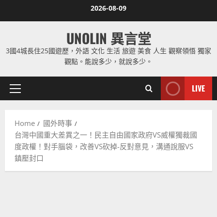
Skip
2026-08-09
to
content
UNOLIN 異言堂
3國4城長住25國遊歷，外語 文化 生活 旅遊 美食 人生 觀察領悟 獨家
觀點。能說多少，就說多少。
LIVE
Primary
Menu
Home
國外時事
台灣中國重大差異之一！民主自由國家政府VS威權獨裁國
度政權！對手腦袋，改善VS砍掉-反對意見，溝通說服VS
鎮壓封口