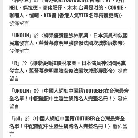
NEIL、傑拉德、高佬肥仔、木木-台灣是咁的、CONNIE、
咖哩人、愷晴、KEN醬 (香港人氣YTER名單持續更新)
〉
發佈留言
「
UNOLIN
」於〈
柳樂優彌撞臉林家興，日本演員神似國
民黨發言人，藍營幕僚明星臉貌似法國坎城影展影帝
〉
發佈留言
「
R
」於〈
柳樂優彌撞臉林家興，日本演員神似國民黨
發言人，藍營幕僚明星臉貌似法國坎城影展影帝
〉發佈
留言
「
UNOLIN
」於〈
中國人網紅中國籍YOUTUBER在台灣最齊
全名單！中配陸配中生陸生網路名人完整名冊！
〉發佈
留言
「
jcll
」於〈
中國人網紅中國籍YOUTUBER在台灣最齊全
名單！中配陸配中生陸生網路名人完整名冊！
〉發佈留
言