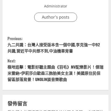
Administrator
Author's posts
C
Previous:
o
九二共識：台灣人接受版本含一個中國,李克強一中92
共識,習近平中共想不到,中油機車背書
n
Next:
t
極地追擊：電影好聽主題曲《羽毛》MV配樂影片！傑瑞
米雷納+伊莉莎白歐森三胞胎美女主演！美國原住民保
i
留區部落背景！UNOLIN談音樂歌曲
n
u
發佈留言
e