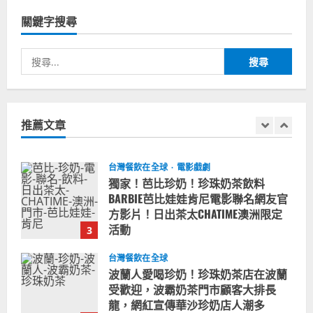
造訪賭城拉斯維加斯波霸奶茶店！
關鍵字搜尋
2024-02-06
1
搜
尋
台灣餐飲在全球
尚未分類
奧地利人愛喝珍奶、波霸奶茶奧地利
關
愛瘋、珍珠奶茶門市顧客大排長龍
鍵
推薦文章
2024-01-27
字:
2
台灣餐飲在全球
電影戲劇
獨家！芭比珍奶！珍珠奶茶飲料
BARBIE芭比娃娃肯尼電影聯名網友官
方影片！日出茶太CHATIME澳洲限定
活動
3
2023-08-03
台灣餐飲在全球
波蘭人愛喝珍奶！珍珠奶茶店在波蘭
受歡迎，波霸奶茶門市顧客大排長
龍，網紅宣傳華沙珍奶店人潮多
4
2023-07-15