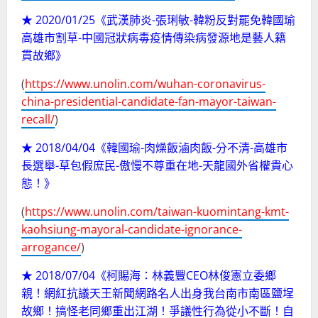
★ 2020/01/25《武漢肺炎-張琍敏-韓粉反對罷免韓國瑜
高雄市割草-中國冠狀病毒疫情傳染病發源地是藝人籍
貫故鄉》
(
https://www.unolin.com/wuhan-coronavirus-
china-presidential-candidate-fan-mayor-taiwan-
recall/
)
★ 2018/04/04《韓國瑜-肉燥飯滷肉飯-分不清-高雄市
長選舉-草包假庶民-傲慢不尊重在地-天龍國外省權貴心
態！》
(
https://www.unolin.com/taiwan-kuomintang-kmt-
kaohsiung-mayoral-candidate-ignorance-
arrogance/
)
★ 2018/07/04《柯賜海：林義豐CEO林俊憲立委鄉
親！網紅抗議天王新聞網路名人出身我台南市南區鹽埕
故鄉！搞怪老同鄉重出江湖！爭議性行為從小不斷！自