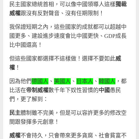
民主國家總統首相，可以像中國領導人這樣
獨裁
威權
跟沒有反對聲音、沒有任期限制！
我保證短期之內，這些國家的成就都可以超越中
國更多、建設進步速度會比中國更快、
GDP
成長
比中國還高！
但這些國家都選擇不這樣做！選擇不要如此
威
權
！
因為他們
德國人
、
美國人
、
日本人
、
韓國人
，都
比活在
帝制威權
數千年下奴性習慣的
中國
愚民
們，更了解到：
民主
體制雖不完美，但是可以容許更多的修改空
間跟發揮多元創意！
威權
不會持久，只會帶來更多貪腐、社會貧富不