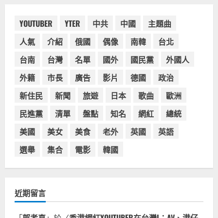
獨家！芭比珍奶！珍珠奶茶飲料
類
BARBIE芭比娃娃肯尼電影聯名網友官
方影片！日出茶太CHATIME澳洲限定
YOUTUBER
YTER
中共
中國
主題曲
活動
3
人氣
介紹
俄國
偶像
南韓
台北
2023-08-03
台灣餐飲在全球
台南
台灣
名單
國外
國民黨
外國人
波蘭人愛喝珍奶！珍珠奶茶店在波蘭
受歡迎，波霸奶茶門市顧客大排長
外籍
市長
廣告
影片
德國
政治
龍，網紅宣傳華沙珍奶店人潮多
新住民
新聞
旅遊
日本
歌曲
歐洲
4
2023-07-15
民進黨
清單
盤點
知名
網紅
總統
台灣餐飲在全球
美國人愛鼎泰豐小籠包！美國人吃鼎
美國
美女
美食
老外
英國
英語
泰豐受歡迎台灣米其林餐廳！加州賭
城西雅圖分店排隊人潮影片盤點
選舉
集合
電影
韓國
5
2023-06-13
近期留言
「
郭孝直
」於〈
香港網紅YOUTUBER在台灣I：AV、港仔