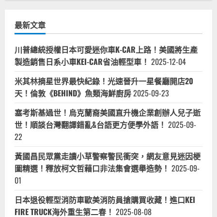
最新文章
川普總統授權日本可愛迷你車K-CAR上路！美國將生產
製造銷售日系小車KEI-CAR省油輕型車！
2025-12-04
米其林摘星世界最快紀錄！光速晉升一星餐廳開店20
天！倫敦《BEHIND》魚類海鮮廚房
2025-09-23
塞考斯基過世！烏克蘭裔美國直升機企業創辦人兒子逝
世！順談台灣翻譯錯亂&台語更方便學外語！
2025-09-
22
黃國昌民眾黨走讀小草警察警民衝突，網友意見迷因梗
圖精選！釋放柯文哲藉口非法集會選舉造勢！
2025-09-
01
日本退役輕型消防車歐美消防員搶購買收藏！進口KEI
FIRE TRUCK海外重生第二春！
2025-08-08