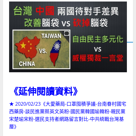
《延伸閱讀資料》
★ 2020/02/23《大愛藥局-口罩囤積爭議-台南眷村國宅
西藥房-談民進黨蔡英文英粉-國民黨韓國瑜韓粉-親民黨
宋楚瑜宋粉-選民支持者網路留言對比-中共統戰台灣基
層》