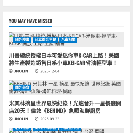
YOU MAY HAVE MISSED
國外時事
日本綜合主題
汽車相關
川普總統授權日本可愛迷你車K-CAR上路！美國
將生產製造銷售日系小車KEI-CAR省油輕型車！
UNOLIN
2025-12-04
國外美食
米其林摘星世界最快紀錄！光速晉升一星餐廳開
店20天！倫敦《BEHIND》魚類海鮮廚房
UNOLIN
2025-09-23
名人花絮
美語外語學習
飛機直升機