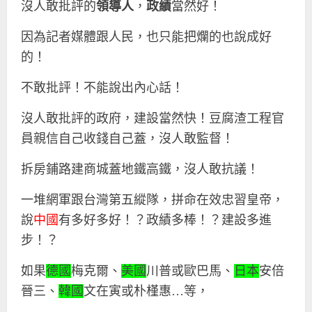
沒人敢批評的
領導人
，
政績
當然好！
因為記者媒體跟人民，也只能把爛的也說成好
的！
不敢批評！不能說出內心話！
沒人敢批評的政府，建設當然快！豆腐渣工程官
員親信自己收錢自己蓋，沒人敢監督！
拆房鋪路建商城蓋地鐵高鐵，沒人敢抗議！
一堆網軍跟台灣第五縱隊，拼命在效忠習皇帝，
說
中國
有多好多好！？政績多棒！？建設多進
步！？
如果
德國
梅克爾、
美國
川普或歐巴馬、
日本
安倍
晉三、
韓國
文在寅或朴槿惠…等，