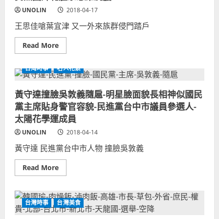
修
黑
UNOLIN
一
2018-04-17
武
妻
士
子！
王思佳嗆葉宜津 又一外來族群侵門踏戶
尤
賠
達
錢
大
選
Read
Read More
師！
舉！
more
資
證
about
訊
明
王
科
台灣時事
名人花絮
本
思
學
土
佳
家
派
嗆
不
黃守達撞臉吳敦義隨扈-明星臉面貌長相神似國民
清
聲
懂
廉、
葉
GOOGLE
黨主席貼身警官容貌-民進黨台中市議員參選人-
打
宜
臉
津-
太陽花學運成員
國
注
民
音
UNOLIN
2018-04-14
黨
符
貪
號
黃守達 民進黨台中市人物 撞臉吳敦義
汙
國
腐
語
敗
特
Read
Read More
賄
權-
more
選！
汙
about
看
名
黃
似
化
守
綠
歧
達
營
視
台灣時事
台灣美食
撞
內
台
臉
鬨，
語