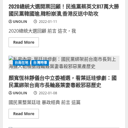
灣
瓜
2020總統大選開票回顧！民進黨蔡英文817萬大勝
選
分！
舉
民
國民黨韓國瑜,韓粉崩潰,香港反送中助攻
主
進
題
黨
UNOLIN
2022-01-11
歌
2022
曲！
奪
2020總統大選回顧 前言 這次，我
政
首
黨
都
候
機
Read
Read More
選
率
more
人
增？
about
競
2020
選
總
主
統
題
台南在地
台灣時事
大
曲
選
歷
開
年
顏寬恆林靜儀台中立委補選，看葉廷珪慘劇：國
票
大
回
選
民黨綁架台南市長輪姦葉妻毒殺邪惡歷史
顧！
應
民
援
UNOLIN
2022-01-08
進
音
黨
樂
國民黨整葉廷珪 暴政經典 前言 這篇
蔡
政
英
治
文
歌
Read
Read More
817
曲
more
萬
MV
about
大
網
顏
勝
路