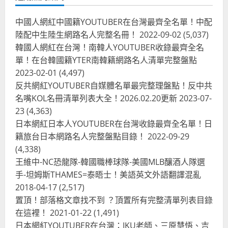
中國人網紅中國籍YOUTUBER在台灣最齊全名單！中配
陸配中生陸生網路名人完整名冊！
2022-09-02
(5,037)
韓國人網紅在台灣！南韓人YOUTUBER收錄最齊全名
單！在台韓國籍YTER南韓籍網路名人清單完整盤點
2023-02-01
(4,497)
反共網紅YOUTUBER自媒體名單最完整理盤點！反中共
名嘴KOL名冊清單列表大全！2026.02.20更新
2023-07-
23
(4,363)
台灣餐飲在全球
尚未分類
日本網紅日本人YOUTUBER在台灣收錄最齊全名單！日
奧地利人愛喝珍奶、波霸奶茶奧地利
籍旅台日本網路名人完整盤點目錄！
2022-09-29
愛瘋、珍珠奶茶門市顧客大排長龍
(4,338)
2024-01-27
2
王維中-NC恐龍隊-韓國職棒球隊-美國MLB釀酒人隊選
手-坦姆斯THAMES=泰晤士！美語英文外語翻譯混亂
台灣餐飲在全球
電影戲劇
2018-04-17
(2,517)
獨家！芭比珍奶！珍珠奶茶飲料
BARBIE芭比娃娃肯尼電影聯名網友官
置頂！部落格文章找不到 ？頂置所有完整清單列表目錄
方影片！日出茶太CHATIME澳洲限定
在這裡！
2021-01-22
(1,491)
活動
3
日本網紅YOUTUBER在台灣：IKU老師、三原慧悟、吉