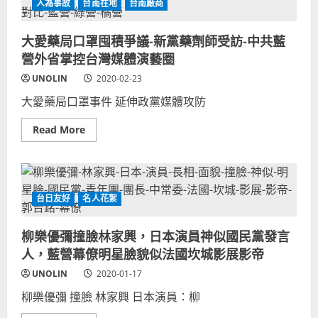
人為事故
台南在地
台南廠商
平
神
中
似
共
台
網
積
大愛藥局口罩囤積爭議-新黨藥劑師受訪-中共藍
軍-
電
營外省掌控台灣媒體演藝圈
中
TSMC
國
半
新
導
UNOLIN
2020-02-23
冠
體
病
教
大愛藥局口罩事件 延伸政黨媒體攻防
毒
父，
疫
《新
情
台
Read
Read More
政
派
more
治
上
about
事
線》
大
件
政
愛
鬥
論
藥
爭
節
局
目
口
台日友好
名人花絮
主
罩
持/
囤
名
積
柳樂優彌撞臉林家興，日本演員神似國民黨發言
嘴/
爭
時
議-
人，藍營幕僚明星臉貌似法國坎城影展影帝
事
新
評
黨
UNOLIN
2020-01-17
論
藥
員
劑
柳樂優彌 撞臉 林家興 日本演員：柳
師
受
訪-