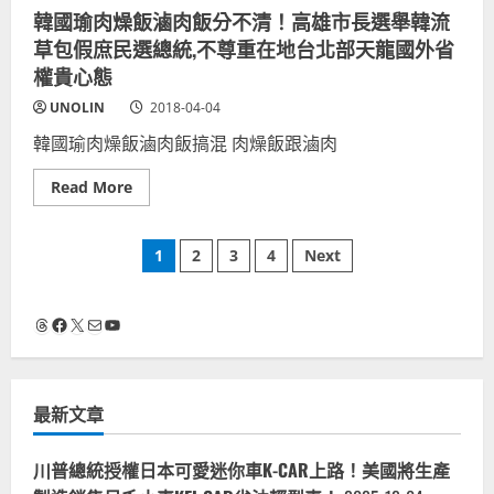
吳
凸
客
韓國瑜肉燥飯滷肉飯分不清！高雄市長選舉韓流
敦
顯
家
義
藍
原
草包假庶民選總統,不尊重在地台北部天龍國外省
隨
營
住
扈-
更
民
權貴心態
明
爛！
母
星
語-
UNOLIN
2018-04-04
臉
藝
面
人
韓國瑜肉燥飯滷肉飯搞混 肉燥飯跟滷肉
貌
反
長
對
相
民
Read
Read More
神
進
more
似
黨
about
國
立
韓
民
委-
文
國
黨
國
1
2
3
4
Next
瑜
主
民
肉
席
黨
章
燥
貼
國
飯
身
師
Threads
Facebook
X
電子郵件
YouTube
滷
警
範
分
肉
官
體
飯
容
系
分
貌-
思
頁
不
民
維
清！
進
洗
最新文章
高
黨
腦
雄
台
市
中
長
川普總統授權日本可愛迷你車K-CAR上路！美國將生產
市
選
議