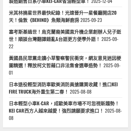
製造銷售日系小車KEI-CAR省油輕型車！
舉
2025-12-04
員
韓
參
流
選
米其林摘星世界最快紀錄！光速晉升一星餐廳開店20
草
人-
包
太
天！倫敦《BEHIND》魚類海鮮廚房
2025-09-23
假
陽
庶
花
民
學
塞考斯基過世！烏克蘭裔美國直升機企業創辦人兒子逝
選
運
總
世！順談台灣翻譯錯亂&台語更方便學外語！
2025-09-
成
統,
員
不
22
尊
重
黃國昌民眾黨走讀小草警察警民衝突，網友意見迷因梗
在
地
圖精選！釋放柯文哲藉口非法集會選舉造勢！
2025-09-
台
北
01
部
天
龍
日本退役輕型消防車歐美消防員搶購買收藏！進口KEI
國
外
FIRE TRUCK海外重生第二春！
2025-08-08
省
權
日本輕型小車K-CAR，成歐美車市場不可忽視新趨勢！
貴
心
KEI CAR西方人越來越愛！強烈請願要求進口！
2025-08-
態
08