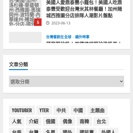
5
2023-06-13
台灣餐飲在全球
國外時事
拜登喝珍奶！美國總統喝珍珠奶茶！
造訪賭城拉斯維加斯波霸奶茶店！
2024-02-06
1
台灣餐飲在全球
尚未分類
奧地利人愛喝珍奶、波霸奶茶奧地利
文章分類
愛瘋、珍珠奶茶門市顧客大排長龍
2024-01-27
2
文
章
台灣餐飲在全球
電影戲劇
分
獨家！芭比珍奶！珍珠奶茶飲料
類
BARBIE芭比娃娃肯尼電影聯名網友官
方影片！日出茶太CHATIME澳洲限定
YOUTUBER
YTER
中共
中國
主題曲
活動
3
人氣
介紹
俄國
偶像
南韓
台北
2023-08-03
台灣餐飲在全球
台南
台灣
名單
國外
國民黨
外國人