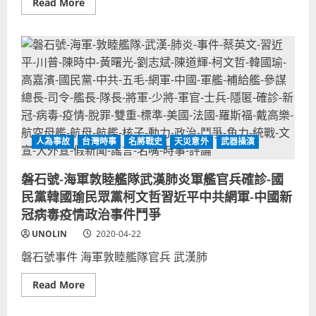
Read
Read More
舉
more
&
about
霸
過
凌
河
香
拆
港
橋？
民
李
主
登
派
輝
議
vs
員！
柯
台
文
灣
哲！
刪
格
Q、
人為事故
台灣時事
名將戰史
天災意外
武器操演
局
香
大
港
不
DQ(轉
磐石號-海軍敦睦艦隊武漢肺炎軍艦官兵確診-國
同
貼
(林
文
民黨韓國瑜民眾黨柯文哲習近平中共網軍-中國新
維
章)
基
冠病毒疫情政治事件鬥爭
《新
公
UNOLIN
2020-04-22
民
議
磐石號事件 海軍敦睦艦隊官兵 武漢肺
會》
文
章
Read
Read More
轉
more
貼
about
分
磐