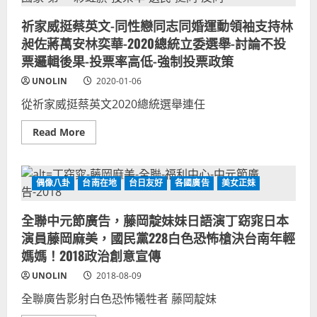
犯？
似
中
法
國
祈家威挺蔡英文-同性戀同志同婚運動領袖支持林
國
在
坎
澳
昶佐蔣萬安林奕華-2020總統立委選舉-討論不投
城
洲
影
票邏輯後果-投票率高低-強制投票政策
上
展
司
影
向
UNOLIN
2020-01-06
帝
心
真
從祈家威挺蔡英文2020總統選舉連任
實
身
分？
Read
Read More
韓
more
國
about
瑜
祈
國
家
民
威
偶像八卦
台南在地
台日友好
各國廣告
美女正妹
黨
挺
中
蔡
共
英
全聯中元節廣告，藤岡靛妹妹日語演丁窈窕日本
資
文-
助？
同
演員藤岡麻美，國民黨228白色恐怖槍決台南年輕
五
性
眼
戀
媽媽！2018政治創意宣傳
聯
同
盟
志
UNOLIN
2018-08-09
助
同
台
婚
全聯廣告影射白色恐怖犧牲者 藤岡靛妹
灣
運
總
動