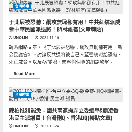
寬
國
最
恆
民
台灣時事
完
林
黨
整
靜
韓
收
儀
國
錄
于北辰被恐嚇：網攻無恥卻有用！中共紅統派威
台
瑜,
盤
中
韓
點
脅中華民國派退將！BY林維基(文章轉貼)
立
粉
委
崩
UNOLIN
2021-11-16
補
潰,
選，
香
轉貼網路文章，《于北辰被恐嚇：網攻無恥卻有用 | 新
看
港
葉
反
公民議會》。討論反共退將被自己人藍營統派給恐嚇、
廷
送
珪
中
死亡威脅。以及AV變臉、駭客偷個資的網路攻擊。
慘
助
劇：
攻
國
Read
Read More
民
more
黨
about
綁
于
架
北
台
辰
台灣時事
南
被
市
恐
長
嚇：
輪
陳柏惟3Q罷免：國共兩黨操弄立委選舉&霸凌香
網
姦
攻
港民主派議員！台灣刪Q、香港DQ(轉貼文章)
葉
無
妻
恥
毒
UNOLIN
2021-10-24
卻
殺
有