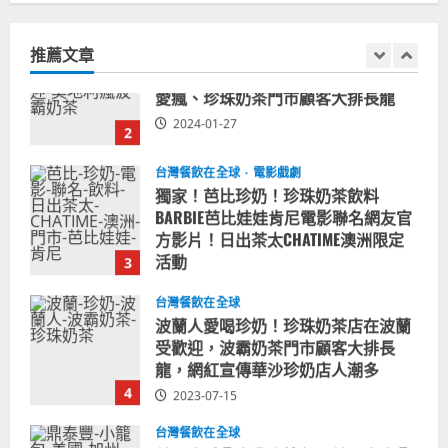
奧地利人愛喝珍奶、波霸奶茶奧地利
關
愛瘋、珍珠奶茶門市顧客大排長龍
鍵
推薦文章
2024-01-27
字:
2
台灣餐飲在全球
電影戲劇
獨家！芭比珍奶！珍珠奶茶飲料
BARBIE芭比娃娃肯尼電影聯名網友官
方影片！日出茶太CHATIME澳洲限定
活動
3
2023-08-03
台灣餐飲在全球
波蘭人愛喝珍奶！珍珠奶茶店在波蘭
受歡迎，波霸奶茶門市顧客大排長
龍，網紅宣傳華沙珍奶店人潮多
4
2023-07-15
台灣餐飲在全球
美國人愛鼎泰豐小籠包！美國人吃鼎
泰豐受歡迎台灣米其林餐廳！加州賭
城西雅圖分店排隊人潮影片盤點