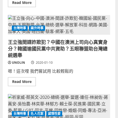
Read
Read More
中
more
共
about
藍
柳
營
樂
外
優
省
彌
掌
撞
台灣時事
國外時事
控
臉
台
林
灣
家
媒
王立強間諜詐欺犯？中國在澳洲上司向心真實身
興，
體
日
分？韓國瑜國民黨中共資助？五眼聯盟助台灣總
演
本
藝
演
統選舉
圈
員
神
UNOLIN
2020-01-10
似
國
嗯！這次哩 我們嘗試用 比較輕鬆的
民
黨
發
Read
Read More
言
more
人，
about
藍
王
營
立
幕
強
僚
間
明
諜
星
詐
臉
台灣時事
名人花絮
感情性愛
欺
貌