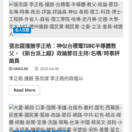
享)
石
號-
海
軍
敦
睦
艦
名人花絮
隊
武
漢
肺
張忠謀撞臉李正皓：神似台積電TSMC半導體教
炎
父，《新台派上線》政論節目主持/名嘴/時事評
軍
艦
論員
官
兵
UNOLIN
確
2020-04-06
診-
國
李正皓 撞臉 張忠謀 李正皓的政壇以
民
黨
韓
Read
Read More
國
more
瑜
about
民
張
眾
忠
黨
謀
柯
撞
文
臉
哲
李
習
正
近
皓：