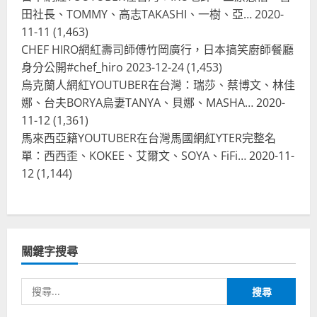
2023-08-03
田社長、TOMMY、高志TAKASHI、一樹、亞…
2020-
台灣餐飲在全球
11-11
(1,463)
波蘭人愛喝珍奶！珍珠奶茶店在波蘭
CHEF HIRO網紅壽司師傅竹岡廣行，日本搞笑廚師餐廳
受歡迎，波霸奶茶門市顧客大排長
龍，網紅宣傳華沙珍奶店人潮多
身分公開#chef_hiro
2023-12-24
(1,453)
烏克蘭人網紅YOUTUBER在台灣：瑞莎、蔡博文、林佳
4
2023-07-15
娜、台夫BORYA烏妻TANYA、貝娜、MASHA…
2020-
台灣餐飲在全球
11-12
(1,361)
美國人愛鼎泰豐小籠包！美國人吃鼎
馬來西亞籍YOUTUBER在台灣馬國網紅YTER完整名
泰豐受歡迎台灣米其林餐廳！加州賭
單：西西歪、KOKEE、艾爾文、SOYA、FiFi…
2020-11-
城西雅圖分店排隊人潮影片盤點
12
(1,144)
5
2023-06-13
台灣餐飲在全球
國外時事
拜登喝珍奶！美國總統喝珍珠奶茶！
造訪賭城拉斯維加斯波霸奶茶店！
關鍵字搜尋
2024-02-06
1
搜
尋
台灣餐飲在全球
尚未分類