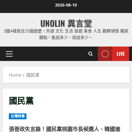
Skip
2026-08-10
to
content
UNOLIN 異言堂
3國4城長住25國遊歷，外語 文化 生活 旅遊 美食 人生 觀察領悟 獨家
觀點。能說多少，就說多少。
LIVE
Primary
Menu
Home
國民黨
國民黨
台灣時事
張善政失言錄！國民黨桃園市長候選人、韓國瑜