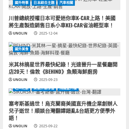
國外時事
日本綜合主題
汽車相關
川普總統授權日本可愛迷你車K-CAR上路！美國
將生產製造銷售日系小車KEI-CAR省油輕型車！
UNOLIN
2025-12-04
國外美食
米其林摘星世界最快紀錄！光速晉升一星餐廳開
店20天！倫敦《BEHIND》魚類海鮮廚房
UNOLIN
2025-09-23
名人花絮
美語外語學習
飛機直升機
塞考斯基過世！烏克蘭裔美國直升機企業創辦人
兒子逝世！順談台灣翻譯錯亂&台語更方便學外
語！
UNOLIN
2025-09-22