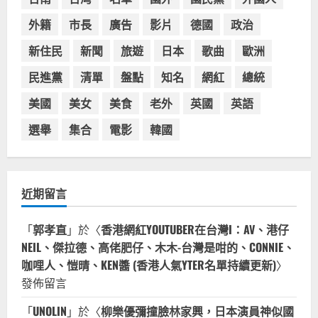
波蘭人愛喝珍奶！珍珠奶茶店在波蘭
受歡迎，波霸奶茶門市顧客大排長
外籍
市長
廣告
影片
德國
政治
龍，網紅宣傳華沙珍奶店人潮多
新住民
新聞
旅遊
日本
歌曲
歐洲
4
2023-07-15
民進黨
清單
盤點
知名
網紅
總統
台灣餐飲在全球
美國人愛鼎泰豐小籠包！美國人吃鼎
美國
美女
美食
老外
英國
英語
泰豐受歡迎台灣米其林餐廳！加州賭
城西雅圖分店排隊人潮影片盤點
選舉
集合
電影
韓國
5
2023-06-13
近期留言
「
郭孝直
」於〈
香港網紅YOUTUBER在台灣I：AV、港仔
NEIL、傑拉德、高佬肥仔、木木-台灣是咁的、CONNIE、
咖哩人、愷晴、KEN醬 (香港人氣YTER名單持續更新)
〉
發佈留言
「
UNOLIN
」於〈
柳樂優彌撞臉林家興，日本演員神似國