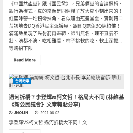
邪
《中國共產黨》跟《國民黨》，兄弟倆黨的言論邏輯、
用！
惡
中
歷
跟行為模式，真的常像是同個模子放大縮小刻出來的！
共
史
紅
紅藍陣營一堆拐彎抹角、看似理由冠冕堂皇、實則藉口
統
派
荒謬地去DQ香港民主派議員、跟刪Q罷免3Q陳柏惟！
威
脅
滿滿地呈現了先射箭再畫靶、師出無名、理不直氣不
中
壯、演都不演、吃相難看、柿子挑軟的吃、軟土深掘…
華
民
等賤招下限！
國
派
退
Read
Read More
將！
more
BY
about
林
陳
維
柏
基
惟
台灣時事
(文
3Q
章
罷
轉
免：
貼)
過河拆橋？李登輝vs柯文哲！格局大不同 (林維基
國
共
《新公民議會》文章轉貼分享)
兩
黨
UNOLIN
2021-08-02
操
弄
李登輝VS柯文哲 過河拆橋大不同！文
立
委
選