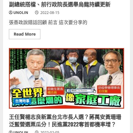
副總統搭檔、前行政院長選舉烏龍持續更新
UNOLIN
2022-08-15
張善政說錯話回顧 前言 這次要分享的
Read
Read More
more
about
張
善
政
失
言
錄！
國
民
黨
桃
園
市
長
候
台灣時事
選
人、
韓
王任賢楊志良新黨台北市長人選？蔣萬安黃珊珊
國
瑜
泛藍營選票瓜分！民進黨2022奪首都機率增？
副
總
UNOLIN
2022-02-05