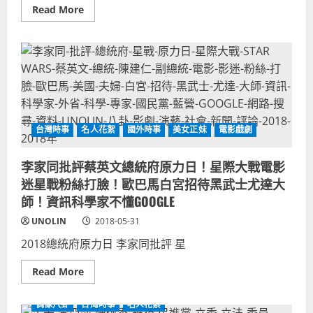
統
領
Read
Read More
選
袖
more
舉
支
about
持
全
林
聯
昶
中
佐
元
蔣
節
萬
廣
安
告，
林
藤
奕
岡
華-2020
靛
總
台灣時事
名人花絮
國外時事
美女正妹
電影戲劇
妹
統
妹
立
日
委
李家同批評蔡英文總統府原力日！星際大戰電影
語
選
演
舉-
迷星戰粉絲打臉！歐巴馬白宮招待黑武士尤達大
丁
討
窈
論
師！資訊科學家不懂GOOGLE
窕
不
日
投
UNOLIN
2018-05-31
本
票
演
邏
2018總統府原力日 李家同批評 星
員
輯
藤
後
岡
果-
Read
Read More
麻
投
more
美，
票
about
國
率
李
民
偶像八卦
台灣時事
名人花絮
高
家
黨