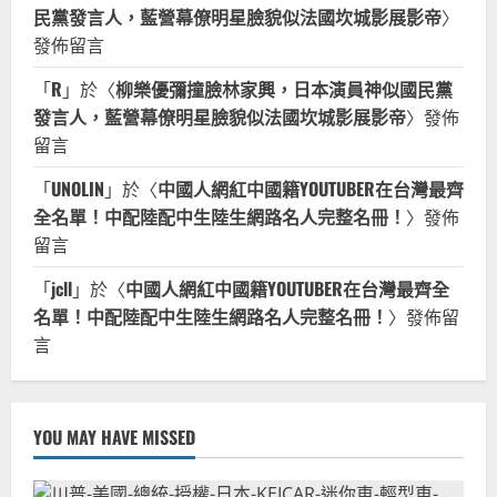
民黨發言人，藍營幕僚明星臉貌似法國坎城影展影帝
〉
發佈留言
「
R
」於〈
柳樂優彌撞臉林家興，日本演員神似國民黨
發言人，藍營幕僚明星臉貌似法國坎城影展影帝
〉發佈
留言
「
UNOLIN
」於〈
中國人網紅中國籍YOUTUBER在台灣最齊
全名單！中配陸配中生陸生網路名人完整名冊！
〉發佈
留言
「
jcll
」於〈
中國人網紅中國籍YOUTUBER在台灣最齊全
名單！中配陸配中生陸生網路名人完整名冊！
〉發佈留
言
YOU MAY HAVE MISSED