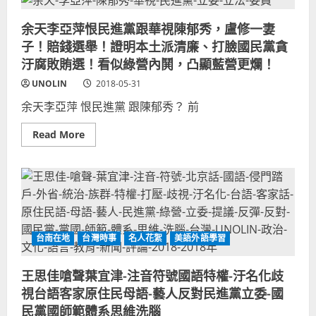
低-
同
228
強
批
白
制
余天李亞萍恨民進黨跟華視陳郁秀，盧修一妻
評
色
投
蔡
恐
票
子！賠錢選舉！證明本土派清廉、打臉國民黨貪
英
怖
政
文
槍
汙腐敗賄選！看似綠營內鬨，凸顯藍營更爛！
策
總
決
統
台
UNOLIN
2018-05-31
府
南
原
年
余天李亞萍 恨民進黨 跟陳郁秀？ 前
力
輕
日！
媽
星
媽！
Read
Read More
際
2018
more
大
政
about
戰
治
余
電
創
天
影
意
李
迷
宣
亞
星
傳
萍
戰
恨
粉
民
絲
進
打
台南在地
台灣時事
名人花絮
美語外語學習
黨
臉！
跟
歐
華
巴
視
王思佳嗆聲葉宜津-注音符號國語特權-汙名化歧
馬
陳
白
視台語客家原住民母語-藝人反對民進黨立委-國
郁
宮
秀，
招
民黨國師範體系思維洗腦
盧
待