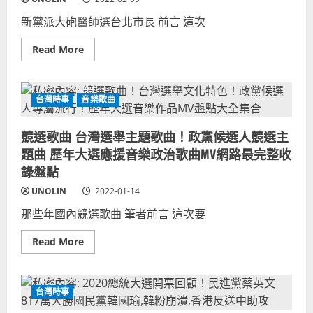
統
搭
新黨派大砲醫師選台北市長 前言 這次
檔、
前
行
Read
Read More
政
more
院
about
長
王
選
任
舉
賢
烏
台灣時事
音樂歌曲
楊
龍
志
持
良
續
競選歌曲 台灣選舉主題歌曲！政黨候選人競選主
新
更
黨
新
題曲 歷年大選應援音樂政治歌曲MV網路最完整收
台
北
錄盤點
市
長
UNOLIN
2022-01-14
人
選？
那些年國內競選歌曲 筆者前言 這次要
蔣
萬
安
Read
Read More
黃
more
珊
about
珊
競
泛
選
藍
歌
台灣時事
營
曲
選
台
票