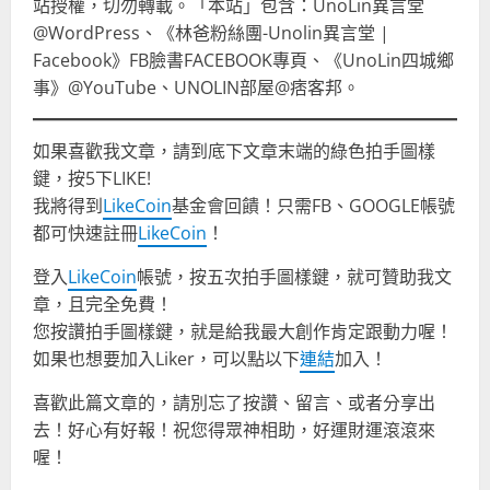
站授權，切勿轉載。「本站」包含：UnoLin異言堂
@WordPress、《林爸粉絲團-Unolin異言堂 |
Facebook》FB臉書FACEBOOK專頁、《UnoLin四城鄉
事》@YouTube、UNOLIN部屋@痞客邦。
如果喜歡我文章，請到底下文章末端的綠色拍手圖樣
鍵，按5下LIKE!
我將得到
LikeCoin
基金會回饋！只需FB、GOOGLE帳號
都可快速註冊
LikeCoin
！
登入
LikeCoin
帳號，按五次拍手圖樣鍵，就可贊助我文
章，且完全免費！
您按讚拍手圖樣鍵，就是給我最大創作肯定跟動力喔！
如果也想要加入Liker，可以點以下
連結
加入！
喜歡此篇文章的，請別忘了按讚、留言、或者分享出
去！好心有好報！祝您得眾神相助，好運財運滾滾來
喔！