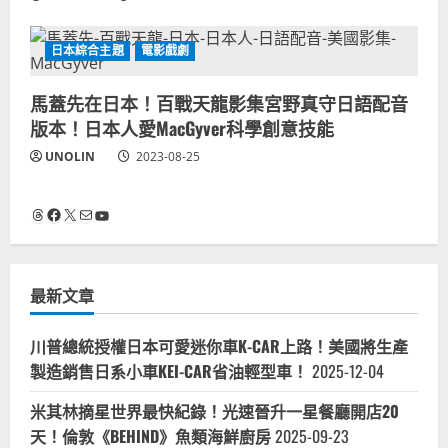
日本綜合主題
電影戲劇
馬蓋先在日本！百戰天龍影集宮野真守日語配音
版本！日本人愛MacGyver科學創意技能
UNOLIN
2023-08-25
Threads
Facebook
X
電子郵件
YouTube
最新文章
川普總統授權日本可愛迷你車K-CAR上路！美國將生產
製造銷售日系小車KEI-CAR省油輕型車！
2025-12-04
米其林摘星世界最快紀錄！光速晉升一星餐廳開店20
天！倫敦《BEHIND》魚類海鮮廚房
2025-09-23