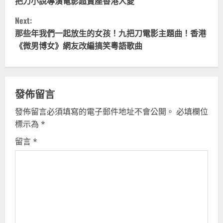
把刀小說導演電影超賣座香港人愛
n
Next:
t
那些年我們一起放生的女孩！九把刀電影主題曲！香港
《微男博女》網友改編搞笑粵語歌曲
i
n
u
發佈留言
發佈留言必須填寫的電子郵件地址不會公開。
必填欄位
e
標示為
*
R
留言
*
e
a
d
i