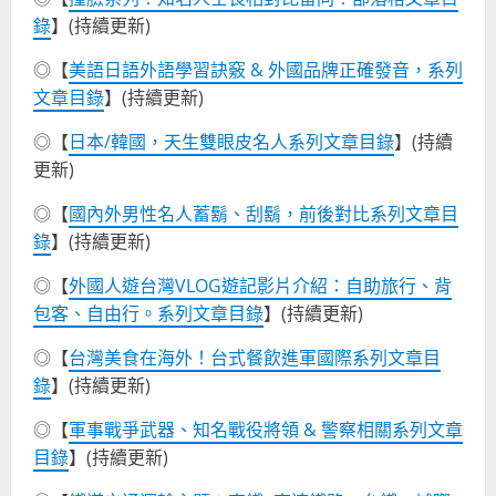
錄
】(持續更新)
◎【
美語日語外語學習訣竅 & 外國品牌正確發音，系列
文章目錄
】(持續更新)
◎【
日本/韓國，天生雙眼皮名人系列文章目錄
】(持續
更新)
◎【
國內外男性名人蓄鬍、刮鬍，前後對比系列文章目
錄
】(持續更新)
◎【
外國人遊台灣VLOG遊記影片介紹：自助旅行、背
包客、自由行。系列文章目錄
】(持續更新)
◎【
台灣美食在海外！台式餐飲進軍國際系列文章目
錄
】(持續更新)
◎【
軍事戰爭武器、知名戰役將領 & 警察相關系列文章
目錄
】(持續更新)