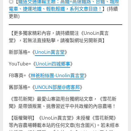
◎【
鐵道交通運輸主題：高鐵=高速鐵路、台鐵、城際
電車、捷運地鐵、輕軌輕鐵，系列文章目錄！
】(持續
更新)
【更多獨家精彩內容，請持續關注《UnoLin異言
堂》，若無法直接點擊，請複製網址另開新頁】
新部落格=《
UnoLin異言堂
》
YouTube=《
UnoLin四城鄉事
》
FB專頁=《
林爸粉絲團-Unolin異言堂
》
舊部落格=《
UNOLIN部屋@痞客邦
》
《雪花新聞》最愛山寨盜用台獨網站文章，《雪花新
聞》是帶頭叛黨、挑釁習近平中共政權的內容農場！
【版權聲明】《UnoLin異言堂》未授權《雪花新聞》
等內容農場轉載本站的任何文章(包含圖片)。若未經本