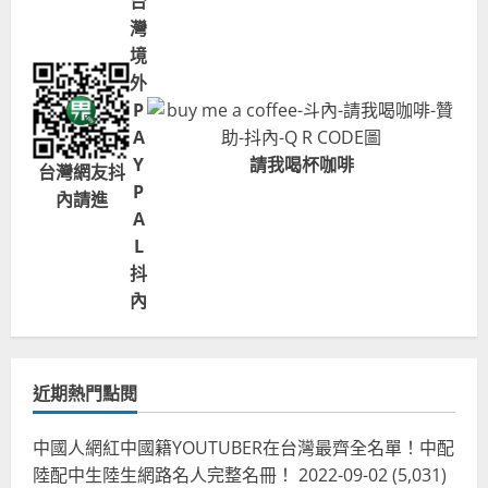
台
灣
境
外
P
A
Y
請我喝杯咖啡
台灣網友抖
P
內請進
A
L
抖
內
近期熱門點閱
中國人網紅中國籍YOUTUBER在台灣最齊全名單！中配
陸配中生陸生網路名人完整名冊！
2022-09-02
(5,031)