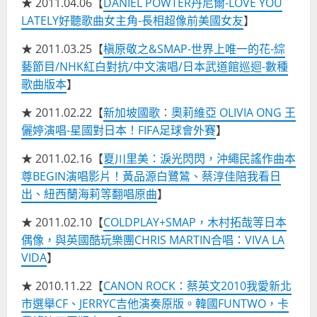
★ 2011.04.06【
DANIEL POWTER丹尼爾-LOVE YOU
LATELY好聽歌曲女主角-長相超像前美國女友
】
★ 2011.03.25【
槇原敬之&SMAP-世界上唯一的花-綜
藝節目/NHK紅白對抗/中文演唱/日本武道館巡迴-數種
歌曲版本
】
★ 2011.02.22【
新加坡國歌：奧莉維亞 OLIVIA ONG 王
儷婷演唱-星國對日本！FIFA足球會外賽
】
★ 2011.02.16【
夏川里美：淚光閃閃，沖繩民謠作曲本
尊BEGIN演唱影片！黃品源白鷺鷥、蔡淳佳陪我看日
出、紐西蘭海莉等翻唱原曲
】
★ 2011.02.10【
COLDPLAY+SMAP，木村拓哉等日本
偶像，與英國酷玩樂團CHRIS MARTIN合唱：VIVA LA
VIDA
】
★ 2010.11.22【
CANON ROCK：蔡英文2010我愛新北
市選舉CF、JERRYC吉他演奏原版。韓國FUNTWO，卡