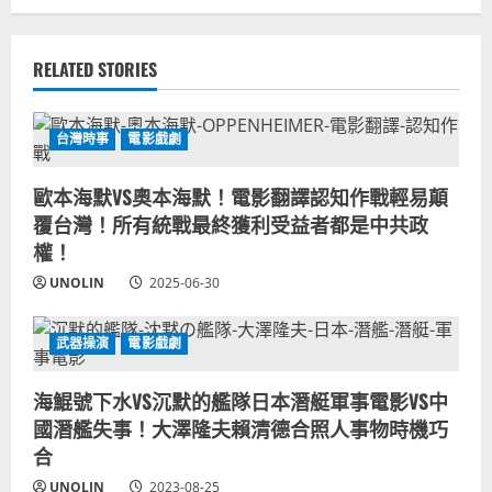
RELATED STORIES
台灣時事
電影戲劇
歐本海默VS奧本海默！電影翻譯認知作戰輕易顛
覆台灣！所有統戰最終獲利受益者都是中共政
權！
UNOLIN
2025-06-30
武器操演
電影戲劇
海鯤號下水VS沉默的艦隊日本潛艇軍事電影VS中
國潛艦失事！大澤隆夫賴清德合照人事物時機巧
合
UNOLIN
2023-08-25