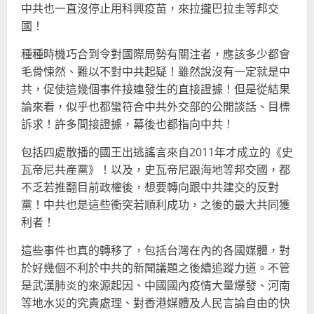
中共也一直沒停止用科興疫苗，來拉攏巴拉圭等邦交
國！
種種時機巧合到令對國際局勢有關注者，應該多少都會
毛骨悚然、難以不對中共起疑！雖然說沒有一定就是中
共，促使這幾個事件接連發生的直接證據！但是從結果
論來看，似乎也都蠻符合中共外交部的公開談話、目標
訴求！許多間接證據，幕後也都指向中共！
包括四處散播的國王出逃謠言來自2011年才成立的《史
瓦帝尼共產黨》！以及，史瓦帝尼跟海地等邦交國，都
不乏若推翻目前政權後，想要轉向跟中共建交的反對
黨！中共也是這些衝突若順利成功，之後的最大共同獲
利者！
這些事件也真的轉移了，包括台灣在內的各國媒體，對
於好幾個不利於中共的新聞議題之後續追蹤力道。不管
是武漢肺炎的來源起因、中國國內疫情大量爆發、河南
等地水災的究責處理、對香港媒體及人民言論自由的快