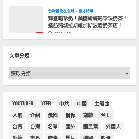
台灣餐飲在全球
國外時事
拜登喝珍奶！美國總統喝珍珠奶茶！
造訪賭城拉斯維加斯波霸奶茶店！
2024-02-06
1
台灣餐飲在全球
尚未分類
奧地利人愛喝珍奶、波霸奶茶奧地利
文章分類
愛瘋、珍珠奶茶門市顧客大排長龍
2024-01-27
2
文
章
台灣餐飲在全球
電影戲劇
分
獨家！芭比珍奶！珍珠奶茶飲料
類
BARBIE芭比娃娃肯尼電影聯名網友官
方影片！日出茶太CHATIME澳洲限定
YOUTUBER
YTER
中共
中國
主題曲
活動
3
人氣
介紹
俄國
偶像
南韓
台北
2023-08-03
台灣餐飲在全球
台南
台灣
名單
國外
國民黨
外國人
波蘭人愛喝珍奶！珍珠奶茶店在波蘭
受歡迎，波霸奶茶門市顧客大排長
外籍
市長
廣告
影片
德國
政治