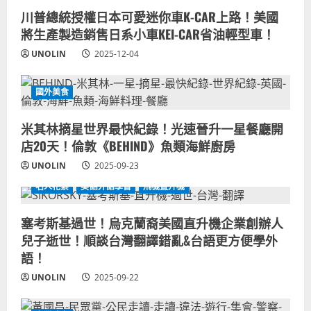
川普總統授權日本可愛迷你車K-CAR上路！美國
將生產製造銷售日系小車KEI-CAR省油輕型車！
UNOLIN
2025-12-04
國外美食
米其林摘星世界最快紀錄！光速晉升一星餐廳開
店20天！倫敦《BEHIND》魚類海鮮廚房
UNOLIN
2025-09-23
名人花絮
美語外語學習
飛機直升機
塞考斯基過世！烏克蘭裔美國直升機企業創辦人
兒子逝世！順談台灣翻譯錯亂&台語更方便學外
語！
UNOLIN
2025-09-22