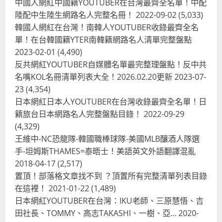
中國人網紅中國籍YOUTUBER在台灣最齊全名單！中配
陸配中生陸生網路名人完整名冊！
2022-09-02
(5,033)
韓國人網紅在台灣！南韓人YOUTUBER收錄最齊全名
單！在台韓國籍YTER南韓籍網路名人清單完整盤點
2023-02-01
(4,490)
反共網紅YOUTUBER自媒體名單最完整理盤點！反中共
名嘴KOL名冊清單列表大全！2026.02.20更新
2023-07-
23
(4,354)
台灣餐飲在全球
尚未分類
日本網紅日本人YOUTUBER在台灣收錄最齊全名單！日
奧地利人愛喝珍奶、波霸奶茶奧地利
籍旅台日本網路名人完整盤點目錄！
2022-09-29
愛瘋、珍珠奶茶門市顧客大排長龍
(4,329)
2024-01-27
2
王維中-NC恐龍隊-韓國職棒球隊-美國MLB釀酒人隊選
手-坦姆斯THAMES=泰晤士！美語英文外語翻譯混亂
台灣餐飲在全球
電影戲劇
2018-04-17
(2,517)
獨家！芭比珍奶！珍珠奶茶飲料
BARBIE芭比娃娃肯尼電影聯名網友官
置頂！部落格文章找不到 ？頂置所有完整清單列表目錄
方影片！日出茶太CHATIME澳洲限定
在這裡！
2021-01-22
(1,489)
活動
3
日本網紅YOUTUBER在台灣：IKU老師、三原慧悟、吉
2023-08-03
田社長、TOMMY、高志TAKASHI、一樹、亞…
2020-
台灣餐飲在全球