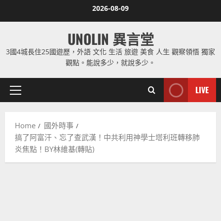
Skip
2026-08-09
to
content
UNOLIN 異言堂
3國4城長住25國遊歷，外語 文化 生活 旅遊 美食 人生 觀察領悟 獨家
觀點。能說多少，就說多少。
LIVE
Primary
Menu
Home
國外時事
搞了阿富汗、忘了查武漢！中共利用神學士塔利班轉移肺
炎焦點！BY林維基(轉貼)