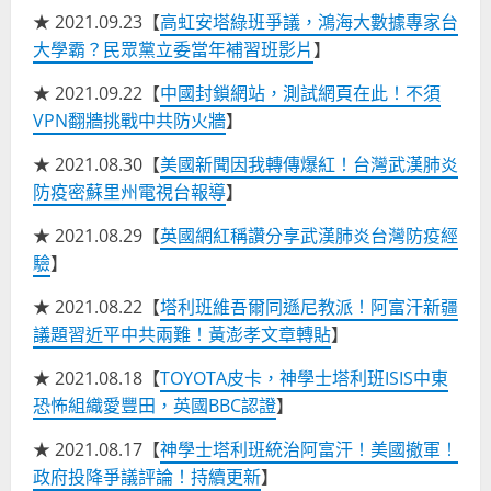
★ 2021.09.23【
高虹安塔綠班爭議，鴻海大數據專家台
大學霸？民眾黨立委當年補習班影片
】
★ 2021.09.22【
中國封鎖網站，測試網頁在此！不須
VPN翻牆挑戰中共防火牆
】
★ 2021.08.30【
美國新聞因我轉傳爆紅！台灣武漢肺炎
防疫密蘇里州電視台報導
】
★ 2021.08.29【
英國網紅稱讚分享武漢肺炎台灣防疫經
驗
】
★ 2021.08.22【
塔利班維吾爾同遜尼教派！阿富汗新疆
議題習近平中共兩難！黃澎孝文章轉貼
】
★ 2021.08.18【
TOYOTA皮卡，神學士塔利班ISIS中東
恐怖組織愛豐田，英國BBC認證
】
★ 2021.08.17【
神學士塔利班統治阿富汗！美國撤軍！
政府投降爭議評論！持續更新
】