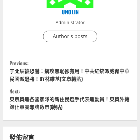
UNOLIN
Administrator
Author's posts
C
Previous:
o
于北辰被恐嚇：網攻無恥卻有用！中共紅統派威脅中華
民國派退將！BY林維基(文章轉貼)
n
Next:
t
東京奧運各國家隊的新住民選手代表運動員！東奧外籍
歸化軍團奪牌啟示(轉貼)
i
n
u
發佈留言