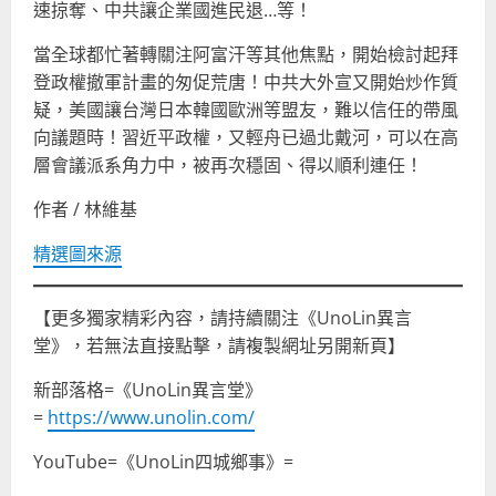
速掠奪、中共讓企業國進民退…等！
當全球都忙著轉關注阿富汗等其他焦點，開始檢討起拜
登政權撤軍計畫的匆促荒唐！中共大外宣又開始炒作質
疑，美國讓台灣日本韓國歐洲等盟友，難以信任的帶風
向議題時！習近平政權，又輕舟已過北戴河，可以在高
層會議派系角力中，被再次穩固、得以順利連任！
作者 / 林維基
精選圖來源
【更多獨家精彩內容，請持續關注《UnoLin異言
堂》，若無法直接點擊，請複製網址另開新頁】
新部落格=《UnoLin異言堂》
=
https://www.unolin.com/
YouTube=《UnoLin四城鄉事》=