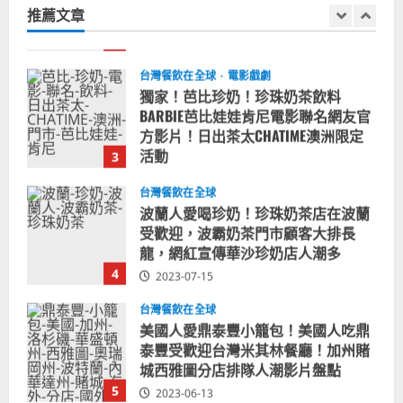
推薦文章
2024-01-27
字:
2
台灣餐飲在全球
電影戲劇
獨家！芭比珍奶！珍珠奶茶飲料
BARBIE芭比娃娃肯尼電影聯名網友官
方影片！日出茶太CHATIME澳洲限定
活動
3
2023-08-03
台灣餐飲在全球
波蘭人愛喝珍奶！珍珠奶茶店在波蘭
受歡迎，波霸奶茶門市顧客大排長
龍，網紅宣傳華沙珍奶店人潮多
4
2023-07-15
台灣餐飲在全球
美國人愛鼎泰豐小籠包！美國人吃鼎
泰豐受歡迎台灣米其林餐廳！加州賭
城西雅圖分店排隊人潮影片盤點
5
2023-06-13