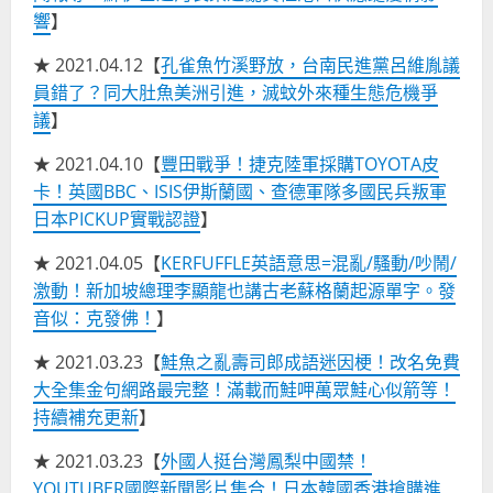
響
】
★ 2021.04.12【
孔雀魚竹溪野放，台南民進黨呂維胤議
員錯了？同大肚魚美洲引進，滅蚊外來種生態危機爭
議
】
★ 2021.04.10【
豐田戰爭！捷克陸軍採購TOYOTA皮
卡！英國BBC、ISIS伊斯蘭國、查德軍隊多國民兵叛軍
日本PICKUP實戰認證
】
★ 2021.04.05【
KERFUFFLE英語意思=混亂/騷動/吵鬧/
激動！新加坡總理李顯龍也講古老蘇格蘭起源單字。發
音似：克發佛！
】
★ 2021.03.23【
鮭魚之亂壽司郎成語迷因梗！改名免費
大全集金句網路最完整！滿載而鮭呷萬眾鮭心似箭等！
持續補充更新
】
★ 2021.03.23【
外國人挺台灣鳳梨中國禁！
YOUTUBER國際新聞影片集合！日本韓國香港搶購進