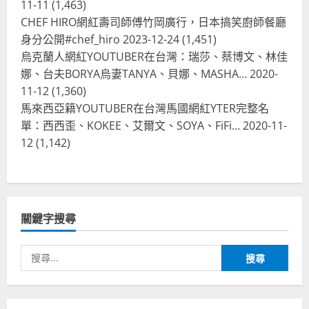
11-11
(1,463)
波蘭人愛喝珍奶！珍珠奶茶店在波蘭
CHEF HIRO網紅壽司師傅竹岡廣行，日本搞笑廚師餐廳
受歡迎，波霸奶茶門市顧客大排長
龍，網紅宣傳華沙珍奶店人潮多
身分公開#chef_hiro
2023-12-24
(1,451)
烏克蘭人網紅YOUTUBER在台灣：瑞莎、蔡博文、林佳
4
2023-07-15
娜、台夫BORYA烏妻TANYA、貝娜、MASHA…
2020-
台灣餐飲在全球
11-12
(1,360)
美國人愛鼎泰豐小籠包！美國人吃鼎
馬來西亞籍YOUTUBER在台灣馬國網紅YTER完整名
泰豐受歡迎台灣米其林餐廳！加州賭
單：西西歪、KOKEE、艾爾文、SOYA、FiFi…
2020-11-
城西雅圖分店排隊人潮影片盤點
12
(1,142)
5
2023-06-13
台灣餐飲在全球
國外時事
拜登喝珍奶！美國總統喝珍珠奶茶！
造訪賭城拉斯維加斯波霸奶茶店！
關鍵字搜尋
2024-02-06
1
搜
尋
台灣餐飲在全球
尚未分類
奧地利人愛喝珍奶、波霸奶茶奧地利
關
愛瘋、珍珠奶茶門市顧客大排長龍
鍵