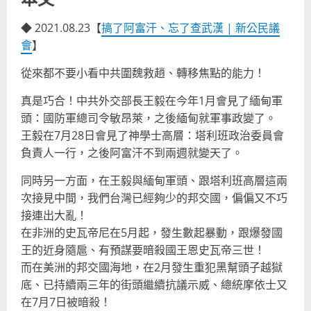
◆ 2021.08.23【
搞了阿富汗、忘了查武漢 | 新公民議
會
】
從來都不要小看中共圍魏救趙、轉移焦點的能力！
真是巧合！中共外交部長王毅在今年1月會見了緬甸軍
頭：國防軍總司令敏昂萊，之後緬甸就軍事政變了。
王毅在7月28日會見了神學士高層：塔利班政治委員會
負責人一行，之後阿富汗不到兩週就變天了。
同時另一方面，在王毅與緬甸軍頭、跟塔利班高層這兩
次接見中間，我們台灣已經夠少的邦交國，偏偏又不巧
接連出大亂！
在非洲的史瓦帝尼在5月起，發生數起暴動，跟爆發國
王的近身隨扈、有預謀要暗殺國王恩史瓦帝三世！
而在美洲的邦交國海地，在2月發生重犯黑幫頭子越獄
底、已持續兩三年的街頭繼續抗議示威、總統摩依士又
在7月7日被暗殺！