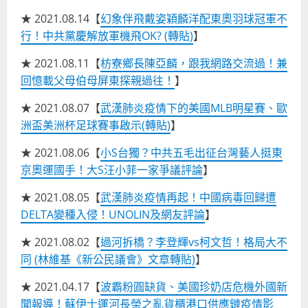
★ 2021.08.14【
幻象伴飛戴姿穎麟洋配東奧羽球冠軍不
行！中共黨慶解放軍機飛OK? (轉貼)
】
★ 2021.08.11【
枋寮鄉長陳亞麟，跟我網路交流過！兼
回憶載父母伯母屏東探親過往！
】
★ 2021.08.07【
武漢肺炎疫情下的美國MLB明星賽、歐
洲盃美洲杯足球賽事啟示(轉貼)
】
★ 2021.08.06【
小S台獨？中共五毛出征台灣藝人挺東
京奧運國手！大S汪小菲一家爭議評論
】
★ 2021.08.05【
武漢肺炎疫情再起！中國病毒回歸遭
DELTA變種入侵！UNOLIN及網友評論
】
★ 2021.08.02【
過河拆橋？李登輝vs柯文哲！格局大不
同 (林維基《新公民議會》文章轉貼)
】
★ 2021.04.17【
波霸粉圓缺貨、美國珍奶店危機外國新
聞報導！蘇伊士運河長榮之亂貨櫃港口供應鏈疫情影