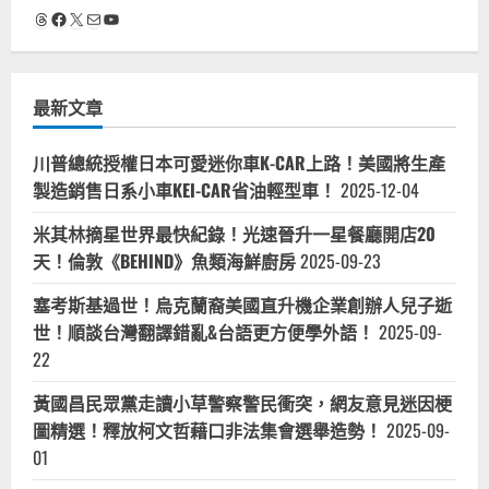
Threads
Facebook
X
電子郵件
YouTube
最新文章
川普總統授權日本可愛迷你車K-CAR上路！美國將生產
製造銷售日系小車KEI-CAR省油輕型車！
2025-12-04
米其林摘星世界最快紀錄！光速晉升一星餐廳開店20
天！倫敦《BEHIND》魚類海鮮廚房
2025-09-23
塞考斯基過世！烏克蘭裔美國直升機企業創辦人兒子逝
世！順談台灣翻譯錯亂&台語更方便學外語！
2025-09-
22
黃國昌民眾黨走讀小草警察警民衝突，網友意見迷因梗
圖精選！釋放柯文哲藉口非法集會選舉造勢！
2025-09-
01