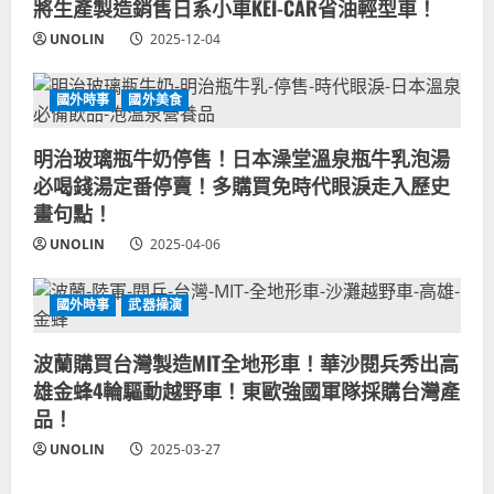
將生產製造銷售日系小車KEI-CAR省油輕型車！
UNOLIN
2025-12-04
國外時事
國外美食
明治玻璃瓶牛奶停售！日本澡堂溫泉瓶牛乳泡湯
必喝錢湯定番停賣！多購買免時代眼淚走入歷史
畫句點！
UNOLIN
2025-04-06
國外時事
武器操演
波蘭購買台灣製造MIT全地形車！華沙閱兵秀出高
雄金蜂4輪驅動越野車！東歐強國軍隊採購台灣產
品！
UNOLIN
2025-03-27