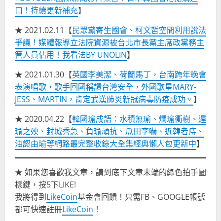
口！持續更新補充
】
★ 2021.02.11【
民眾黨寄生國會、柯文哲空間利用說法
爭議！媒體報導立法院資源被台北市長黨主席政黨務主
管人員佔用！我看法BY UNOLIN
】
★ 2021.01.30【
英國李美潔、荷蘭馬丁，台南跨年晚會
表演唱歌，歌手回國稱讚台灣安全，外國歌星MARY-
JESS、MARTIN，肯定武漢肺炎新冠病毒防疫成功。
】
★ 2020.04.22【
韓國瑜成語：水積無瑜、爛瑜衝樹、遲
瑜之殃、封城秀急、負瑜頑抗、瓜田李嚇、近韓者痔、
油認由瑜等網路最完整收錄大全集經典懶人包更新中
】
★ 如果您喜歡我文章，請到底下文章末端的綠色拍手圖
樣鍵，按5下LIKE!
我將得到
LikeCoin
基金會回饋！只需FB、GOOGLE帳號
都可快速註冊
LikeCoin
！