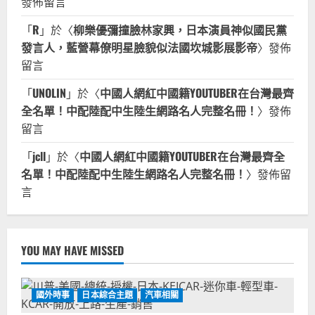
發佈留言
「
R
」於〈
柳樂優彌撞臉林家興，日本演員神似國民黨
發言人，藍營幕僚明星臉貌似法國坎城影展影帝
〉發佈
留言
「
UNOLIN
」於〈
中國人網紅中國籍YOUTUBER在台灣最齊
全名單！中配陸配中生陸生網路名人完整名冊！
〉發佈
留言
「
jcll
」於〈
中國人網紅中國籍YOUTUBER在台灣最齊全
名單！中配陸配中生陸生網路名人完整名冊！
〉發佈留
言
YOU MAY HAVE MISSED
國外時事
日本綜合主題
汽車相關