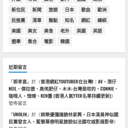
龍，網紅宣傳華沙珍奶店人潮多
新住民
新聞
旅遊
日本
歌曲
歐洲
4
2023-07-15
民進黨
清單
盤點
知名
網紅
總統
台灣餐飲在全球
美國人愛鼎泰豐小籠包！美國人吃鼎
美國
美女
美食
老外
英國
英語
泰豐受歡迎台灣米其林餐廳！加州賭
城西雅圖分店排隊人潮影片盤點
選舉
集合
電影
韓國
5
2023-06-13
近期留言
「
郭孝直
」於〈
香港網紅YOUTUBER在台灣I：AV、港仔
NEIL、傑拉德、高佬肥仔、木木-台灣是咁的、CONNIE、
咖哩人、愷晴、KEN醬 (香港人氣YTER名單持續更新)
〉
發佈留言
「
UNOLIN
」於〈
柳樂優彌撞臉林家興，日本演員神似國
民黨發言人，藍營幕僚明星臉貌似法國坎城影展影帝
〉