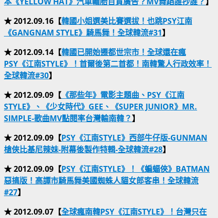
本《YELLOW HAT》汽車輪胎百貨廣告？MV舞蹈誰抄誰？
】
★ 2012.09.16【
韓國小姐選美比賽選拔！也跳PSY江南
《GANGNAM STYLE》騎馬舞！全球韓流#31
】
★ 2012.09.14【
韓國已開始遷都世宗市！全球還在瘋
PSY《江南STYLE》！首爾後第二首都！南韓驚人行政效率！
全球韓流#30
】
★ 2012.09.09【
《那些年》電影主題曲、PSY《江南
STYLE》、《少女時代》GEE、《SUPER JUNIOR》MR.
SIMPLE-歌曲MV點閱率台灣輸南韓？
】
★ 2012.09.09【
PSY《江南STYLE》西部牛仔版-GUNMAN
槍俠比基尼辣妹-附幕後製作特輯-全球韓流#28
】
★ 2012.09.09【
PSY《江南STYLE》！《蝙蝠俠》BATMAN
惡搞版！高譚市騎馬舞美國蜘蛛人貓女郎客串！全球韓流
#27
】
★ 2012.09.07【
全球瘋南韓PSY《江南STYLE》！台灣只在