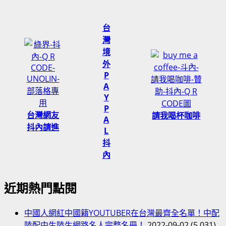
台
灣
境
外
P
A
Y
P
台灣網友
請我喝杯咖啡
A
抖內請進
L
抖
內
近期熱門點閱
中國人網紅中國籍YOUTUBER在台灣最齊全名單！中配
陸配中生陸生網路名人完整名冊！
2022-09-02
(5,031)