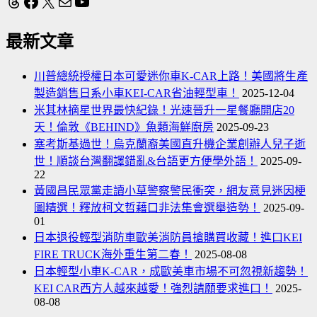
Threads
Facebook
X
電子郵件
YouTube
最新文章
川普總統授權日本可愛迷你車K-CAR上路！美國將生產
製造銷售日系小車KEI-CAR省油輕型車！
2025-12-04
米其林摘星世界最快紀錄！光速晉升一星餐廳開店20
天！倫敦《BEHIND》魚類海鮮廚房
2025-09-23
塞考斯基過世！烏克蘭裔美國直升機企業創辦人兒子逝
世！順談台灣翻譯錯亂&台語更方便學外語！
2025-09-
22
黃國昌民眾黨走讀小草警察警民衝突，網友意見迷因梗
圖精選！釋放柯文哲藉口非法集會選舉造勢！
2025-09-
01
日本退役輕型消防車歐美消防員搶購買收藏！進口KEI
FIRE TRUCK海外重生第二春！
2025-08-08
日本輕型小車K-CAR，成歐美車市場不可忽視新趨勢！
KEI CAR西方人越來越愛！強烈請願要求進口！
2025-
08-08