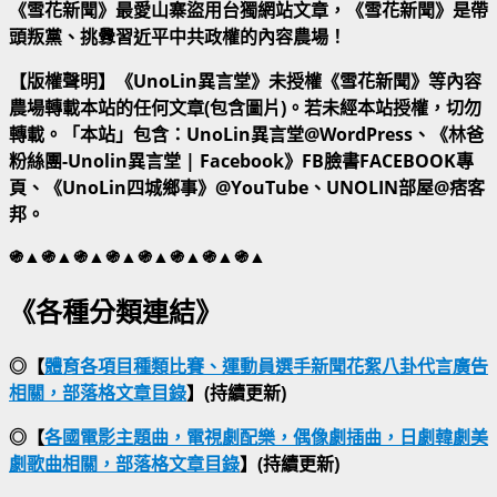
《雪花新聞》最愛山寨盜用台獨網站文章，《雪花新聞》是帶
頭叛黨、挑釁習近平中共政權的內容農場！
【版權聲明】《UnoLin異言堂》未授權《雪花新聞》等內容
農場轉載本站的任何文章(包含圖片)。若未經本站授權，切勿
轉載。「本站」包含：UnoLin異言堂@WordPress、《林爸
粉絲團-Unolin異言堂 | Facebook》FB臉書FACEBOOK專
頁、《UnoLin四城鄉事》@YouTube、UNOLIN部屋@痞客
邦。
֍▲֍▲֍▲֍▲֍▲֍▲֍▲֍▲
《各種分類連結》
◎【
體育各項目種類比賽、運動員選手新聞花絮八卦代言廣告
相關，部落格文章目錄
】(持續更新)
◎【
各國電影主題曲，電視劇配樂，偶像劇插曲，日劇韓劇美
劇歌曲相關，部落格文章目錄
】(持續更新)