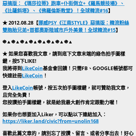
惡搞版：《瑪莎拉蒂》跑車+仆街倒立+《羅馬競技場》、
《比薩斜塔》、《佛羅倫斯教堂》！全球韓流#16
】
★ 2012.08.28【
挪威PSY《江南STYLE》惡搞版：韓流粉絲
雙胞胎兄弟+首都奧斯陸城市戶外美景！全球韓流#15
】
֍▲֍▲֍▲֍▲֍▲֍▲֍▲֍▲
★ 如果您喜歡我文章，請到底下文章末端的綠色拍手圖樣
鍵，按5下LIKE!
我將得到
LikeCoin
基金會回饋！只需FB、GOOGLE帳號都可
快速註冊
LikeCoin
！
登入
LikeCoin
帳號，按五次拍手圖樣鍵，就可贊助我文章，
且完全免費！
您按讚拍手圖樣鍵，就是給我最大創作肯定跟動力喔！
如果你也想要加入Liker，可以點以下連結加入：
https://liker.land/civic?from=unolin168
喜歡此篇文章的，請別忘了按讚、留言、或者分享出去！好心