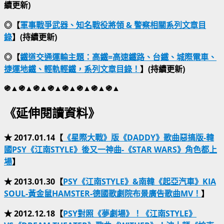
續更新)
◎【
軍事戰爭武器、知名戰役將領 & 警察相關系列文章目
錄
】(持續更新)
◎【
鐵道交通運輸主題：高鐵=高速鐵路、台鐵、城際電車、
捷運地鐵、輕軌輕鐵，系列文章目錄！
】(持續更新)
֍▲֍▲֍▲֍▲֍▲֍▲֍▲֍▲
《延伸閱讀資料》
★ 2017.01.14【
《星際大戰》版《DADDY》歌曲惡搞版-韓
國PSY《江南STYLE》後又一神曲-《STAR WARS》角色都上
場
】
★ 2013.01.30【
PSY《江南STYLE》&南韓《起亞汽車》KIA
SOUL-黃金鼠HAMSTER-德國歌劇院布景廣告歌曲MV！
】
★ 2012.12.18【
PSY對照《夢劇場》！《江南STYLE》