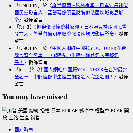
「
UNOLIN
」於〈
柳樂優彌撞臉林家興，日本演員神似
國民黨發言人，藍營幕僚明星臉貌似法國坎城影展影
帝
〉發佈留言
「
R
」於〈
柳樂優彌撞臉林家興，日本演員神似國民黨
發言人，藍營幕僚明星臉貌似法國坎城影展影帝
〉發佈
留言
「
UNOLIN
」於〈
中國人網紅中國籍YOUTUBER在台
灣最齊全名單！中配陸配中生陸生網路名人完整名
冊！
〉發佈留言
「
jcll
」於〈
中國人網紅中國籍YOUTUBER在台灣最齊
全名單！中配陸配中生陸生網路名人完整名冊！
〉發佈
留言
You may have missed
國外時事