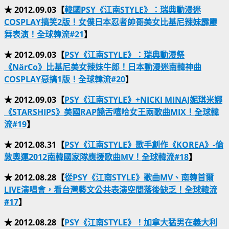
★ 2012.09.03【
韓國PSY《江南STYLE》：瑞典動漫迷
COSPLAY搞笑2版！女僕日本忍者帥哥美女比基尼辣妹霹靂
舞表演！全球韓流#21
】
★ 2012.09.03【
PSY《江南STYLE》：瑞典動漫祭
《NärCo》比基尼美女辣妹牛郎！日本動漫迷南韓神曲
COSPLAY惡搞1版！全球韓流#20
】
★ 2012.09.03【
PSY《江南STYLE》+NICKI MINAJ妮琪米娜
《STARSHIPS》美國RAP饒舌嘻哈女王兩歌曲MIX！全球韓
流#19
】
★ 2012.08.31【
PSY《江南STYLE》歌手創作《KOREA》-倫
敦奧運2012南韓國家隊應援歌曲MV！全球韓流#18
】
★ 2012.08.28【
從PSY《江南STYLE》歌曲MV、南韓首爾
LIVE演唱會，看台灣藝文公共表演空間落後缺乏！全球韓流
#17
】
★ 2012.08.28【
PSY《江南STYLE》！加拿大猛男在義大利