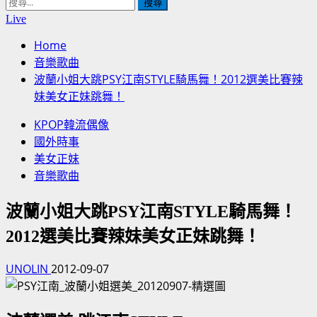
搜
尋
Live
關
Home
鍵
音樂歌曲
字:
波蘭小姐大跳PSY江南STYLE騎馬舞！2012選美比賽辣
妹美女正妹跳舞！
KPOP韓流偶像
國外時事
美女正妹
音樂歌曲
波蘭小姐大跳PSY江南STYLE騎馬舞！
2012選美比賽辣妹美女正妹跳舞！
UNOLIN
2012-09-07