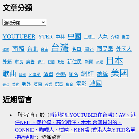
文章分類
文
章
中國
YOUTUBER
YTER
分
人氣
中共
介紹
主題曲
俄國
類
台灣
南韓
國民黨
台北
外國人
名單
國外
台南
偶像
日本
新住民
外籍
市長
廣告
新聞
影片
德國
政治
旅遊
美國
歌曲
網紅
總統
清單
盤點
知名
民進黨
歐洲
韓國
電影
老外
英國
選舉
美食
英語
集合
美女
近期留言
「
郭孝直
」於〈
香港網紅YOUTUBER在台灣I：AV、港
仔NEIL、傑拉德、高佬肥仔、木木-台灣是咁的、
CONNIE、咖哩人、愷晴、KEN醬 (香港人氣YTER名單
持續更新)
〉發佈留言