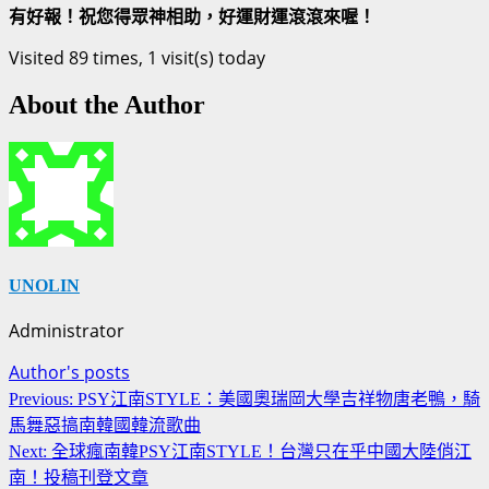
有好報！祝您得眾神相助，好運財運滾滾來喔！
Visited 89 times, 1 visit(s) today
About the Author
UNOLIN
Administrator
Author's posts
Continue
Previous:
PSY江南STYLE：美國奧瑞岡大學吉祥物唐老鴨，騎
Reading
馬舞惡搞南韓國韓流歌曲
Next:
全球瘋南韓PSY江南STYLE！台灣只在乎中國大陸俏江
南！投稿刊登文章