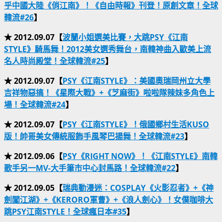
乎中國大陸《俏江南》！《自由時報》刊登！原創文章！全球
韓流#26
】
★ 2012.09.07【
波蘭小姐選美比賽，大跳PSY《江南
STYLE》騎馬舞！2012美女選秀舞台，南韓神曲入歐美上流
名人時尚殿堂！全球韓流#25
】
★ 2012.09.07【
PSY《江南STYLE》：美國奧瑞岡州立大學
吉祥物惡搞！《星際大戰》+《芝麻街》啦啦隊辣妹多角色上
場！全球韓流#24
】
★ 2012.09.07【
PSY《江南STYLE》！俄國鄉村生活KUSO
版！帥哥美女傳統服飾手風琴巴揚舞！全球韓流#23
】
★ 2012.09.06【
PSY《RIGHT NOW》！《江南STYLE》南韓
歌手另一MV-大手筆市中心封馬路！全球韓流#22
】
★ 2012.09.05【
瑞典動漫迷：COSPLAY《火影忍者》+《神
劍闖江湖》+《KERORO軍曹》+《浪人劍心》！女僕咖啡大
跳PSY江南STYLE！全球瘋日本#35
】