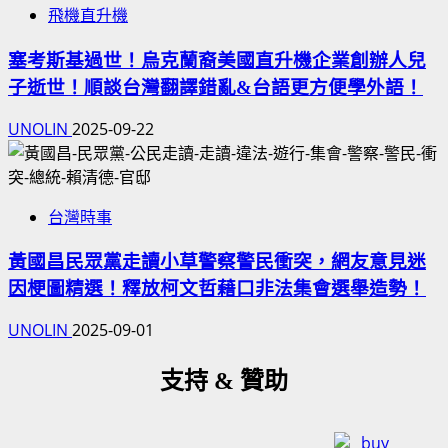
飛機直升機
塞考斯基過世！烏克蘭裔美國直升機企業創辦人兒
子逝世！順談台灣翻譯錯亂&台語更方便學外語！
UNOLIN
2025-09-22
台灣時事
黃國昌民眾黨走讀小草警察警民衝突，網友意見迷
因梗圖精選！釋放柯文哲藉口非法集會選舉造勢！
UNOLIN
2025-09-01
支持 & 贊助