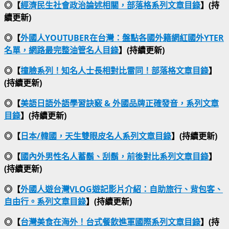
◎【
經濟民生社會政治論述相關，部落格系列文章目錄
】(持
續更新)
◎【
外國人YOUTUBER在台灣：盤點各國外籍網紅國外YTER
名單，網路最完整油管名人目錄
】(持續更新)
◎【
撞臉系列！知名人士長相對比雷同！部落格文章目錄
】
(持續更新)
◎【
美語日語外語學習訣竅 & 外國品牌正確發音，系列文章
目錄
】(持續更新)
◎【
日本/韓國，天生雙眼皮名人系列文章目錄
】(持續更新)
◎【
國內外男性名人蓄鬍、刮鬍，前後對比系列文章目錄
】
(持續更新)
◎【
外國人遊台灣VLOG遊記影片介紹：自助旅行、背包客、
自由行。系列文章目錄
】(持續更新)
◎【
台灣美食在海外！台式餐飲進軍國際系列文章目錄
】(持