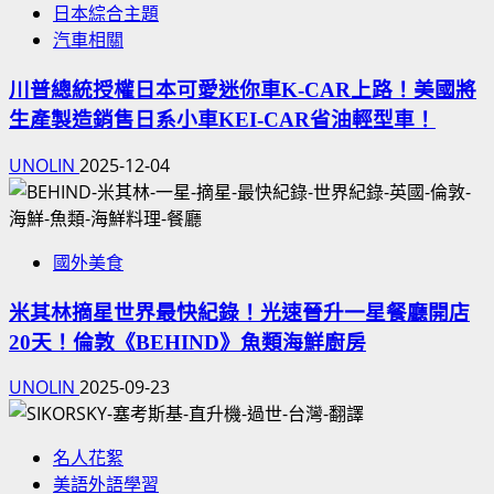
日本綜合主題
汽車相關
川普總統授權日本可愛迷你車K-CAR上路！美國將
生產製造銷售日系小車KEI-CAR省油輕型車！
UNOLIN
2025-12-04
國外美食
米其林摘星世界最快紀錄！光速晉升一星餐廳開店
20天！倫敦《BEHIND》魚類海鮮廚房
UNOLIN
2025-09-23
名人花絮
美語外語學習