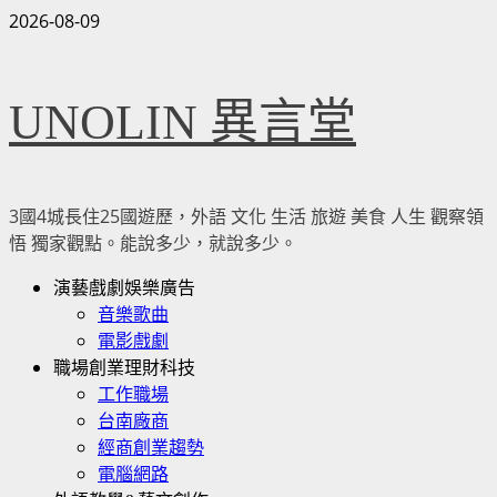
Skip
2026-08-09
to
content
UNOLIN 異言堂
3國4城長住25國遊歷，外語 文化 生活 旅遊 美食 人生 觀察領
悟 獨家觀點。能說多少，就說多少。
Primary
演藝戲劇娛樂廣告
Menu
音樂歌曲
電影戲劇
職場創業理財科技
工作職場
台南廠商
經商創業趨勢
電腦網路