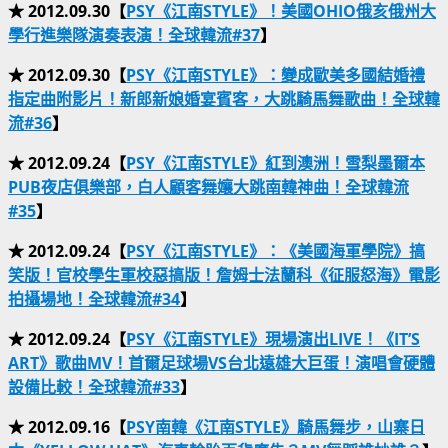
★ 2012.09.30【
PSY《江南STYLE》！美國OHIO俄亥俄州大
學行進樂隊演奏表演！全球韓流#37
】
★ 2012.09.30【
PSY《江南STYLE》：變成歐美多國結婚禮
指定曲附影片！新郎新娘婚宴賓客，大跳騎馬舞歌曲！全球韓
流#36
】
★ 2012.09.24【
PSY《江南STYLE》紅到澳洲！雪梨墨爾本
PUB夜店俱樂部，白人顧客舞孃大跳南韓神曲！全球韓流
#35
】
★ 2012.09.24【
PSY《江南STYLE》：《美國海軍學院》搞
笑版！官校學生軍校惡搞版！詹姆士法蘭科《征服怒海》電影
拍攝場地！全球韓流#34
】
★ 2012.09.24【
PSY《江南STYLE》現場演出LIVE！《IT’S
ART》歌曲MV！首爾足球場VS台北遠雄大巨蛋！演唱會硬體
設備比較！全球韓流#33
】
★ 2012.09.16【
PSY南韓《江南STYLE》騎馬舞步，山寨日