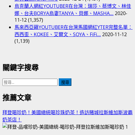
烏克蘭人網紅YOUTUBER在台灣：瑞莎、蔡博文、林佳
娜、台夫BORYA烏妻TANYA、貝娜、MASHA…
2020-
11-12
(1,357)
馬來西亞籍YOUTUBER在台灣馬國網紅YTER完整名單：
西西歪、KOKEE、艾爾文、SOYA、FiFi…
2020-11-12
(1,139)
關鍵字搜尋
搜
尋
關
推薦文章
鍵
字:
拜登喝珍奶！美國總統喝珍珠奶茶！造訪賭城拉斯維加斯波霸
奶茶店！
1