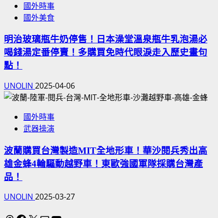
國外時事
國外美食
明治玻璃瓶牛奶停售！日本澡堂溫泉瓶牛乳泡湯必
喝錢湯定番停賣！多購買免時代眼淚走入歷史畫句
點！
UNOLIN
2025-04-06
國外時事
武器操演
波蘭購買台灣製造MIT全地形車！華沙閱兵秀出高
雄金蜂4輪驅動越野車！東歐強國軍隊採購台灣產
品！
UNOLIN
2025-03-27