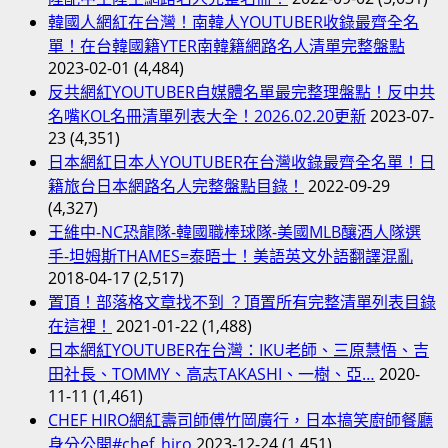
韓國人網紅在台灣！南韓人YOUTUBER收錄最齊全名
單！在台韓國籍YTER南韓籍網路名人清單完整盤點
2023-02-01
(4,484)
反共網紅YOUTUBER自媒體名單最完整理盤點！反中共
名嘴KOL名冊清單列表大全！2026.02.20更新
2023-07-
23
(4,351)
日本網紅日本人YOUTUBER在台灣收錄最齊全名單！日
籍旅台日本網路名人完整盤點目錄！
2022-09-29
(4,327)
王維中-NC恐龍隊-韓國職棒球隊-美國MLB釀酒人隊選
手-坦姆斯THAMES=泰晤士！美語英文外語翻譯混亂
2018-04-17
(2,517)
置頂！部落格文章找不到 ？頂置所有完整清單列表目錄
在這裡！
2021-01-22
(1,488)
日本網紅YOUTUBER在台灣：IKU老師、三原慧悟、吉
田社長、TOMMY、高志TAKASHI、一樹、亞…
2020-
11-11
(1,461)
CHEF HIRO網紅壽司師傅竹岡廣行，日本搞笑廚師餐廳
身分公開#chef_hiro
2023-12-24
(1,451)