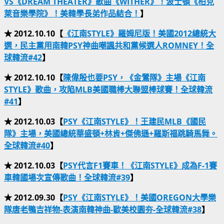
VS《DREAM THEATER》歌曲《WITHER》！波士頓《柏克
萊音樂學院》！美韓學長弟作品結合！
】
★ 2012.10.10【
《江南STYLE》羅姆尼版！美國2012總統大
選，民主黨用南韓PSY神曲嘲諷共和黨候選人ROMNEY！全
球韓流#42
】
★ 2012.10.10【
陳偉殷也要PSY，《金鶯隊》主場《江南
STYLE》歌曲，攻陷MLB美國職棒大聯盟棒球賽！全球韓流
#41
】
★ 2012.10.03【
PSY《江南STYLE》！王建民MLB《國民
隊》主場，美國總統華盛頓+林肯+傑佛遜+羅斯福跳騎馬舞。
全球韓流#40
】
★ 2012.10.03【
PSY代言F1賽車！《江南STYLE》成為F-1賽
車韓國場次宣傳歌曲！全球韓流#39
】
★ 2012.09.30【
PSY《江南STYLE》！美國OREGON大學樂
隊唐老鴨吉祥物-表演南韓神曲-歐美校園夯-全球韓流#38
】