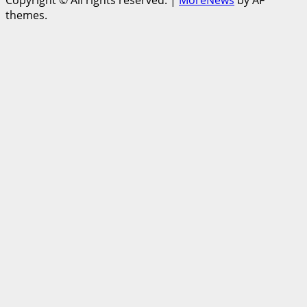
Copyright © All rights reserved.
|
MoreNews
by AF
月
themes.
文
章