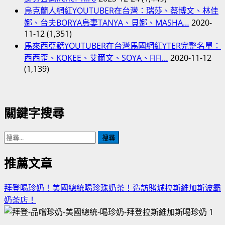
烏克蘭人網紅YOUTUBER在台灣：瑞莎、蔡博文、林佳
娜、台夫BORYA烏妻TANYA、貝娜、MASHA…
2020-
11-12
(1,351)
馬來西亞籍YOUTUBER在台灣馬國網紅YTER完整名單：
西西歪、KOKEE、艾爾文、SOYA、FiFi…
2020-11-12
(1,139)
關鍵字搜尋
搜
尋
關
推薦文章
鍵
字:
拜登喝珍奶！美國總統喝珍珠奶茶！造訪賭城拉斯維加斯波霸
奶茶店！
1