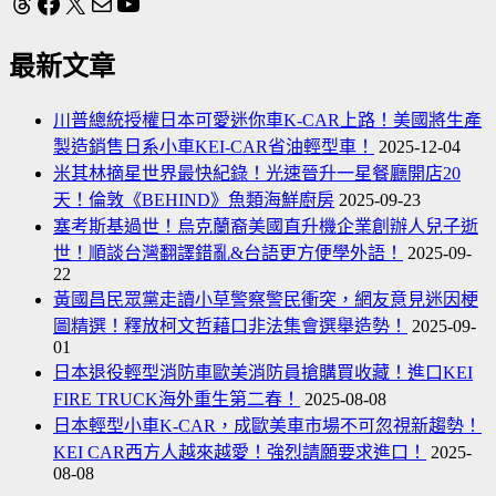
Threads
Facebook
X
電子郵件
YouTube
最新文章
川普總統授權日本可愛迷你車K-CAR上路！美國將生產
製造銷售日系小車KEI-CAR省油輕型車！
2025-12-04
米其林摘星世界最快紀錄！光速晉升一星餐廳開店20
天！倫敦《BEHIND》魚類海鮮廚房
2025-09-23
塞考斯基過世！烏克蘭裔美國直升機企業創辦人兒子逝
世！順談台灣翻譯錯亂&台語更方便學外語！
2025-09-
22
黃國昌民眾黨走讀小草警察警民衝突，網友意見迷因梗
圖精選！釋放柯文哲藉口非法集會選舉造勢！
2025-09-
01
日本退役輕型消防車歐美消防員搶購買收藏！進口KEI
FIRE TRUCK海外重生第二春！
2025-08-08
日本輕型小車K-CAR，成歐美車市場不可忽視新趨勢！
KEI CAR西方人越來越愛！強烈請願要求進口！
2025-
08-08