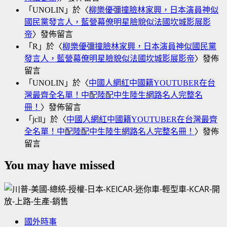
「
UNOLIN
」於〈
柳樂優彌撞臉林家興，日本演員神似
國民黨發言人，藍營幕僚明星臉貌似法國坎城影展影
帝
〉發佈留言
「
R
」於〈
柳樂優彌撞臉林家興，日本演員神似國民黨
發言人，藍營幕僚明星臉貌似法國坎城影展影帝
〉發佈
留言
「
UNOLIN
」於〈
中國人網紅中國籍YOUTUBER在台
灣最齊全名單！中配陸配中生陸生網路名人完整名
冊！
〉發佈留言
「
jcll
」於〈
中國人網紅中國籍YOUTUBER在台灣最齊
全名單！中配陸配中生陸生網路名人完整名冊！
〉發佈
留言
You may have missed
國外時事