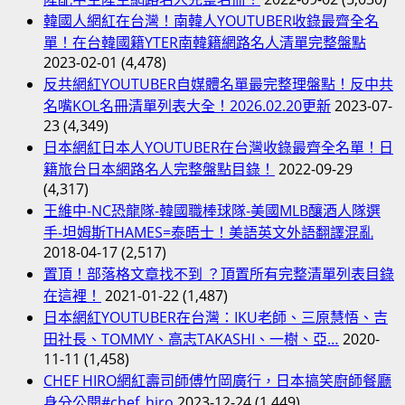
韓國人網紅在台灣！南韓人YOUTUBER收錄最齊全名
單！在台韓國籍YTER南韓籍網路名人清單完整盤點
2023-02-01
(4,478)
反共網紅YOUTUBER自媒體名單最完整理盤點！反中共
名嘴KOL名冊清單列表大全！2026.02.20更新
2023-07-
23
(4,349)
日本網紅日本人YOUTUBER在台灣收錄最齊全名單！日
籍旅台日本網路名人完整盤點目錄！
2022-09-29
(4,317)
王維中-NC恐龍隊-韓國職棒球隊-美國MLB釀酒人隊選
手-坦姆斯THAMES=泰晤士！美語英文外語翻譯混亂
2018-04-17
(2,517)
置頂！部落格文章找不到 ？頂置所有完整清單列表目錄
在這裡！
2021-01-22
(1,487)
日本網紅YOUTUBER在台灣：IKU老師、三原慧悟、吉
田社長、TOMMY、高志TAKASHI、一樹、亞…
2020-
11-11
(1,458)
CHEF HIRO網紅壽司師傅竹岡廣行，日本搞笑廚師餐廳
身分公開#chef_hiro
2023-12-24
(1,449)