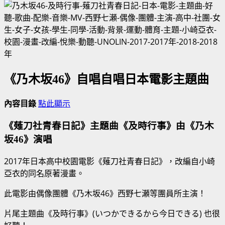
《乃木坂46》自唱自唱日本電影主題曲
內容目錄
點此顯示
《薙刀社青春日記》主題曲《及時行事》由《乃木
坂46》演唱
2017年日本高中校園電影《薙刀社青春日記》，改編自小崎
亞衣的同名原著漫畫。
此電影由偶像團體《乃木坂46》西野七瀬等團員所主演！
片尾主題曲《及時行事》(いつかできるから今日できる) 也很