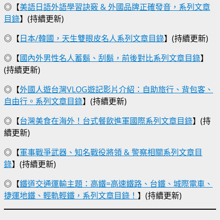
◎【
美語日語外語學習訣竅 & 外國品牌正確發音，系列文章
目錄
】(持續更新)
◎【
日本/韓國，天生雙眼皮名人系列文章目錄
】(持續更新)
◎【
國內外男性名人蓄鬍、刮鬍，前後對比系列文章目錄
】
(持續更新)
◎【
外國人遊台灣VLOG遊記影片介紹：自助旅行、背包客、
自由行。系列文章目錄
】(持續更新)
◎【
台灣美食在海外！台式餐飲進軍國際系列文章目錄
】(持
續更新)
◎【
軍事戰爭武器、知名戰役將領 & 警察相關系列文章目
錄
】(持續更新)
◎【
鐵道交通運輸主題：高鐵=高速鐵路、台鐵、城際電車、
捷運地鐵、輕軌輕鐵，系列文章目錄！
】(持續更新)