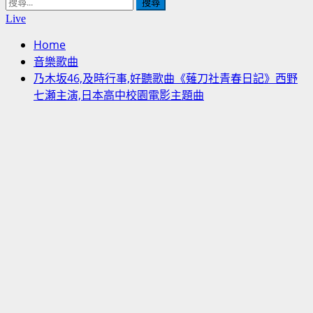
搜
尋
Live
關
Home
鍵
音樂歌曲
字:
乃木坂46,及時行事,好聽歌曲《薙刀社青春日記》西野
七瀬主演,日本高中校園電影主題曲