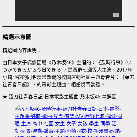
精選示意圖
精選圖內容說明：
由日本女子偶像團體《乃木坂46》主唱的：《及時行事》(い
つかできるから今日できる)，是西野七瀬等人主演、2017年
小崎亞衣的同名漫畫改編的校園運動社團主題青春片：《薙刀
社青春日記》，的電影主題曲。相當悅耳動聽。
★ 薙刀社青春日記-日本電影主題曲-乃木坂46-精選圖