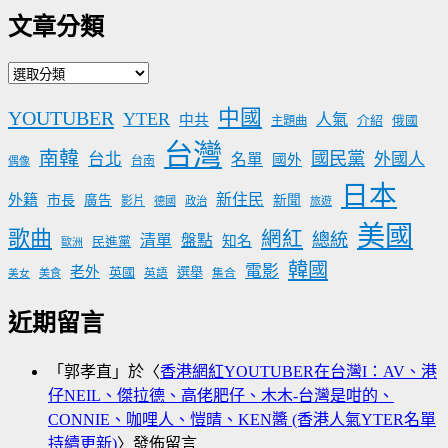
文章分類
文
章
中國
YOUTUBER
YTER
分
人氣
中共
介紹
主題曲
俄國
類
台灣
南韓
國民黨
台北
外國人
名單
國外
台南
偶像
日本
新住民
外籍
市長
廣告
新聞
影片
德國
政治
旅遊
美國
歌曲
網紅
總統
清單
盤點
知名
民進黨
歐洲
韓國
電影
老外
英國
選舉
美食
英語
集合
美女
近期留言
「
郭孝直
」於〈
香港網紅YOUTUBER在台灣I：AV、港
仔NEIL、傑拉德、高佬肥仔、木木-台灣是咁的、
CONNIE、咖哩人、愷晴、KEN醬 (香港人氣YTER名單
持續更新)
〉發佈留言