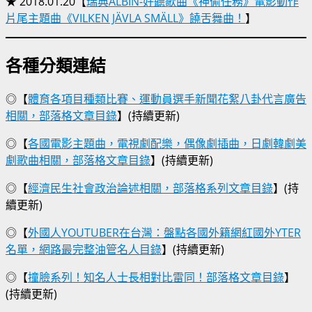
★ 2018.01.20【
瑞典ALBIN-好聽歌曲《神偷任務》電影動作
片尾主題曲《VILKEN JÄVLA SMÄLL》饒舌舞曲！
】
各種分類連結
◎【
體育各項目種類比賽、運動員選手新聞花絮八卦代言廣告
相關，部落格文章目錄
】(持續更新)
◎【
各國電影主題曲，電視劇配樂，偶像劇插曲，日劇韓劇美
劇歌曲相關，部落格文章目錄
】(持續更新)
◎【
經濟民生社會政治論述相關，部落格系列文章目錄
】(持
續更新)
◎【
外國人YOUTUBER在台灣：盤點各國外籍網紅國外YTER
名單，網路最完整油管名人目錄
】(持續更新)
◎【
撞臉系列！知名人士長相對比雷同！部落格文章目錄
】
(持續更新)