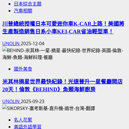
日本綜合主題
汽車相關
川普總統授權日本可愛迷你車K-CAR上路！美國將
生產製造銷售日系小車KEI-CAR省油輕型車！
UNOLIN
2025-12-04
國外美食
米其林摘星世界最快紀錄！光速晉升一星餐廳開店
20天！倫敦《BEHIND》魚類海鮮廚房
UNOLIN
2025-09-23
名人花絮
美語外語學習