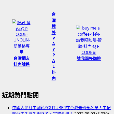
台
灣
境
外
P
A
Y
P
台灣網友
請我喝杯咖啡
A
抖內請進
L
抖
內
近期熱門點閱
中國人網紅中國籍YOUTUBER在台灣最齊全名單！中配
陸配中生陸生網路名人完整名冊！
2022-09-02
(5,030)