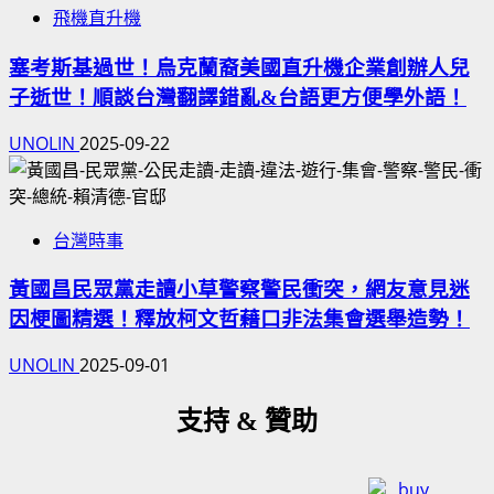
飛機直升機
塞考斯基過世！烏克蘭裔美國直升機企業創辦人兒
子逝世！順談台灣翻譯錯亂&台語更方便學外語！
UNOLIN
2025-09-22
台灣時事
黃國昌民眾黨走讀小草警察警民衝突，網友意見迷
因梗圖精選！釋放柯文哲藉口非法集會選舉造勢！
UNOLIN
2025-09-01
支持 & 贊助