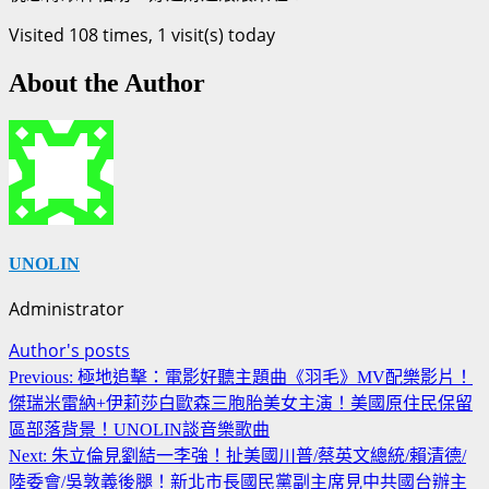
Visited 108 times, 1 visit(s) today
About the Author
UNOLIN
Administrator
Author's posts
Continue
Previous:
極地追擊：電影好聽主題曲《羽毛》MV配樂影片！
Reading
傑瑞米雷納+伊莉莎白歐森三胞胎美女主演！美國原住民保留
區部落背景！UNOLIN談音樂歌曲
Next:
朱立倫見劉結一李強！扯美國川普/蔡英文總統/賴清德/
陸委會/吳敦義後腿！新北市長國民黨副主席見中共國台辦主