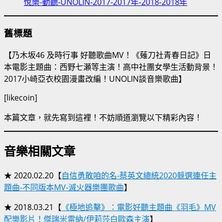
舊標題
【乃木坂46 及時行事 好聽歌曲MV！《薙刀社青春日記》日
本電影主題曲：西野七瀬等主演！高中社團女學生活動背景！
2017小崎亞衣校園漫畫改編！UNOLIN談音樂歌曲】
[likecoin]
本篇文章，就先寫到這裡！不妨順道瀏覽以下精彩內容！
音樂相關文章
★ 2020.02.20【
自信勇敢咱的名-蔡英文總統2020競選連任主
題曲-不同版本MV-滅火器樂團歌曲
】
★ 2018.03.21【
《極地追擊》：電影好聽主題曲《羽毛》MV
配樂影片！傑瑞米雷納/伊莉莎白歐森主演
】