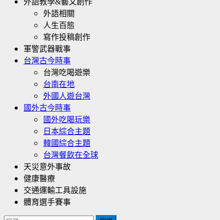
外語教學&藝文創作
外語相關
人生百態
寫作投稿創作
軍警武器戰事
台灣古今時事
台灣吃喝遊樂
台南在地
外國人遊台灣
國外古今時事
國外吃喝玩樂
日本綜合主題
韓國綜合主題
台灣餐飲在全球
天災意外事故
健康醫療
交通運輸工具設施
體育選手賽事