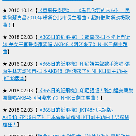
★ 2010.10.14【
《董事長樂團》：《看見你要的未來》，民
進黨蘇貞昌2010年競選台北市長主題曲，超好聽助選應援歌
曲！
】
★ 2018.02.03【
《365日的紙飛機》：鶫真衣-日本陸上自衛
隊-美女軍官聲樂家演唱-AKB48《阿淺來了》NHK日劇主題
曲
】
★ 2018.02.03【
《365日的紙飛機》印尼語美聲歌手演唱-張
雨生林志炫嗓音-日本AKB48《阿淺來了》NHK日劇主題曲-
JKT48版本
】
★ 2018.02.03【
《365日的紙飛機》印尼語版！雅加達美聲樂
團翻唱AKB48《阿淺來了》NHK日劇主題曲！
】
★ 2018.02.03【
《365日的紙飛機》JKT48印尼語版-
AKB48《阿淺來了》日本偶像團體NHK日劇主題曲！男粉絲
瘋狂！
】