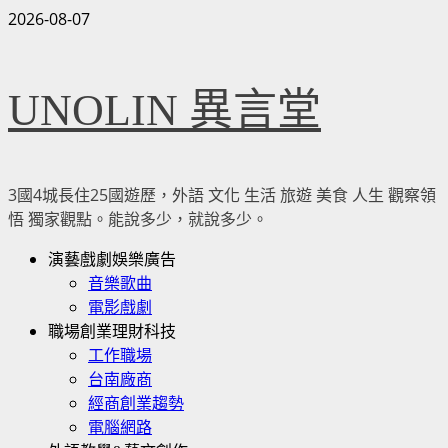
Skip
2026-08-07
to
content
UNOLIN 異言堂
3國4城長住25國遊歷，外語 文化 生活 旅遊 美食 人生 觀察領
悟 獨家觀點。能說多少，就說多少。
Primary
演藝戲劇娛樂廣告
Menu
音樂歌曲
電影戲劇
職場創業理財科技
工作職場
台南廠商
經商創業趨勢
電腦網路