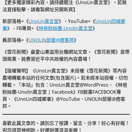
【更多獨家精彩內容，請持續關注《UnoLin異言堂》，若無
法直接點擊，請複製網址另開新頁】
新部落格=《
UnoLin異言堂
》、YouTube=《
UnoLin四城鄉
事
》、FB專頁=《
林爸粉絲團-Unolin異言堂
》
舊部落格=《
UNOLIN部屋@痞客邦
》
《雪花新聞》最愛山寨盜用台獨網站文章，《雪花新聞》是帶
頭叛黨、挑釁習近平中共政權的內容農場！
【版權聲明】《UnoLin異言堂》未授權《雪花新聞》等內容
農場轉載本站的任何文章(包含圖片)。若未經本站授權，切勿
轉載。「本站」包含：UnoLin異言堂@WordPress、《林爸
粉絲團-Unolin異言堂 | Facebook》FB臉書FACEBOOK專
頁、《UnoLin四城鄉事》@YouTube、UNOLIN部屋@痞客
邦。
喜歡此篇文章的，請別忘了按讚、留言、分享！好心有好報！
祝您得眾神相助，好運財運滾滾來喔！