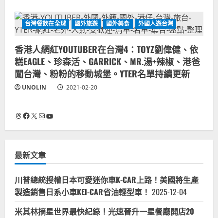
台灣餐飲在全球
國外旅遊
國外美食
外國人遊台灣
香港人網紅YOUTUBER在台灣4：TOYZ劉偉健、依
糕EAGLE、珍森活、GARRICK、MR.湯+辣椒、港爸
闖台灣、粉粉的移動城堡。YTER名單持續更新
UNOLIN
2021-02-20
Threads
Facebook
X
電子郵件
YouTube
最新文章
川普總統授權日本可愛迷你車K-CAR上路！美國將生產
製造銷售日系小車KEI-CAR省油輕型車！
2025-12-04
米其林摘星世界最快紀錄！光速晉升一星餐廳開店20