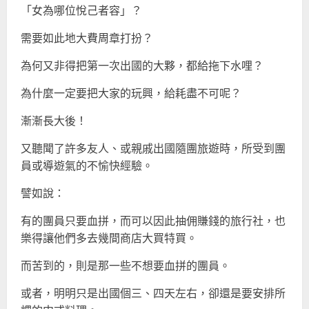
「女為哪位悅己者容」？
需要如此地大費周章打扮？
為何又非得把第一次出國的大夥，都給拖下水哩？
為什麼一定要把大家的玩興，給耗盡不可呢？
漸漸長大後！
又聽聞了許多友人、或親戚出國隨團旅遊時，所受到團
員或導遊氣的不愉快經驗。
譬如說：
有的團員只要血拼，而可以因此抽佣賺錢的旅行社，也
樂得讓他們多去幾間商店大買特買。
而苦到的，則是那一些不想要血拼的團員。
或者，明明只是出國個三、四天左右，卻還是要安排所