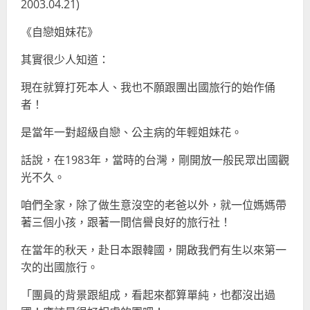
2003.04.21)
《自戀姐妹花》
其實很少人知道：
現在就算打死本人、我也不願跟團出國旅行的始作俑
者！
是當年一對超級自戀、公主病的年輕姐妹花。
話說，在1983年，當時的台灣，剛開放一般民眾出國觀
光不久。
咱們全家，除了做生意沒空的老爸以外，就一位媽媽帶
著三個小孩，跟著一間信譽良好的旅行社！
在當年的秋天，赴日本跟韓國，開啟我們有生以來第一
次的出國旅行。
「團員的背景跟組成，看起來都算單純，也都沒出過