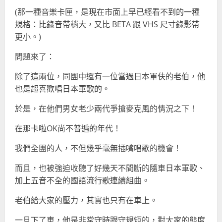
(那一種音樂卡匣，是現在市面上早已經看不到的一種
規格：比錄音帶稍大，又比 BETA 跟 VHS 尺寸錄影帶
更小。)
問題來了：
除了這兩位，同團中還有一位當過日本軍伕的老伯，他
也是超喜歡唱日本軍歌的。
於是，在他們男女老少兩代爭搶麥克風的情況之下！
在那卡啦OK尚不普遍的年代！
我們全團的人，不但幾乎毫無插嘴唱歌的機會！
而且，也被強迫收聽了好幾天不間斷的隨車日本軍歌、
加上五音不全的國語流行歌連續組曲。
老伯給大家的壓力，其實也只有在車上。
一旦下了車，他是非常守時跟守規矩的，對大家的態度