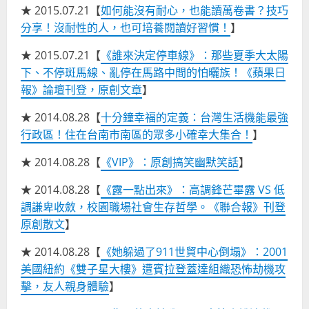
★ 2015.07.21【
如何能沒有耐心，也能讀萬卷書？技巧
分享！沒耐性的人，也可培養閱讀好習慣！
】
★ 2015.07.21【
《誰來決定停車線》：那些夏季大太陽
下、不停斑馬線、亂停在馬路中間的怕曬族！《蘋果日
報》論壇刊登，原創文章
】
★ 2014.08.28【
十分鐘幸福的定義：台灣生活機能最強
行政區！住在台南市南區的眾多小確幸大集合！
】
★ 2014.08.28【
《VIP》：原創搞笑幽默笑話
】
★ 2014.08.28【
《露一點出來》：高調鋒芒畢露 VS 低
調謙卑收斂，校園職場社會生存哲學。《聯合報》刊登
原創散文
】
★ 2014.08.28【
《她躲過了911世貿中心倒塌》：2001
美國紐約《雙子星大樓》遭賓拉登蓋達組織恐怖劫機攻
擊，友人親身體驗
】