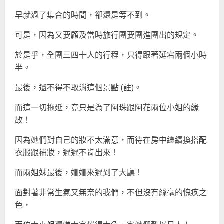
早就過了集合的時間，卻還是等不到。
可是，因為又要顧及當時旅行團要團進團出的規定。
於是乎，全團三四十人的行程，只得跟著延宕兩個小時
半。
最後，還不得不取消這個景點 (註)。
而這一切拖延，竟只是為了阿珠跟阿花兩位小姐的緣
故！
因為她們對自己的妝不太滿意，而待在房中繼續換搭配
衣服跟補妝，遲遲不肯出來！
而兩姐妹最後，姍姍來遲到了大廳！
面對著非常生氣又無奈的我們，不但沒有絲毫的愧疚之
色，