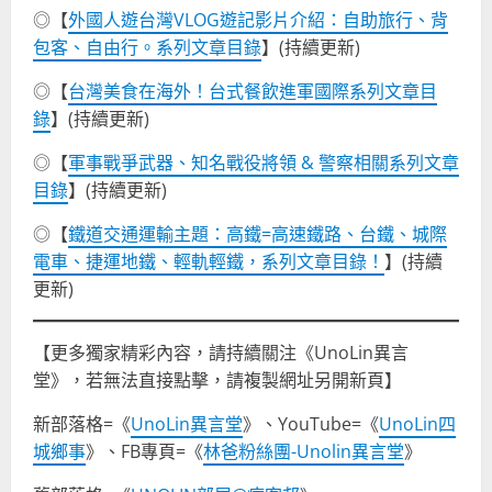
◎【
外國人遊台灣VLOG遊記影片介紹：自助旅行、背
包客、自由行。系列文章目錄
】(持續更新)
◎【
台灣美食在海外！台式餐飲進軍國際系列文章目
錄
】(持續更新)
◎【
軍事戰爭武器、知名戰役將領 & 警察相關系列文章
目錄
】(持續更新)
◎【
鐵道交通運輸主題：高鐵=高速鐵路、台鐵、城際
電車、捷運地鐵、輕軌輕鐵，系列文章目錄！
】(持續
更新)
【更多獨家精彩內容，請持續關注《UnoLin異言
堂》，若無法直接點擊，請複製網址另開新頁】
新部落格=《
UnoLin異言堂
》、YouTube=《
UnoLin四
城鄉事
》、FB專頁=《
林爸粉絲團-Unolin異言堂
》