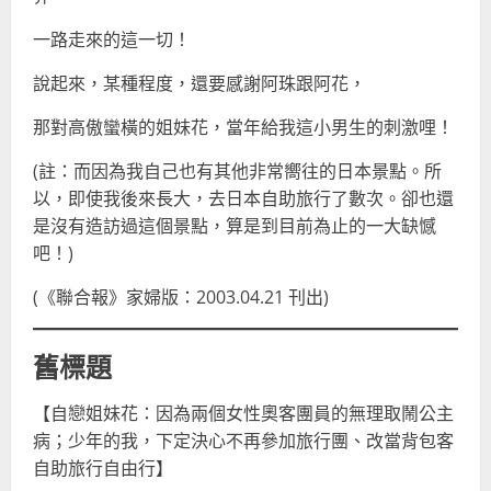
一路走來的這一切！
說起來，某種程度，還要感謝阿珠跟阿花，
那對高傲蠻橫的姐妹花，當年給我這小男生的刺激哩！
(註：而因為我自己也有其他非常嚮往的日本景點。所
以，即使我後來長大，去日本自助旅行了數次。卻也還
是沒有造訪過這個景點，算是到目前為止的一大缺憾
吧！)
(《聯合報》家婦版：2003.04.21 刊出)
舊標題
【自戀姐妹花：因為兩個女性奧客團員的無理取鬧公主
病；少年的我，下定決心不再參加旅行團、改當背包客
自助旅行自由行】