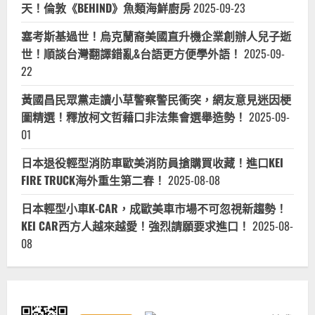
天！倫敦《BEHIND》魚類海鮮廚房
2025-09-23
塞考斯基過世！烏克蘭裔美國直升機企業創辦人兒子逝
世！順談台灣翻譯錯亂&台語更方便學外語！
2025-09-
22
黃國昌民眾黨走讀小草警察警民衝突，網友意見迷因梗
圖精選！釋放柯文哲藉口非法集會選舉造勢！
2025-09-
01
日本退役輕型消防車歐美消防員搶購買收藏！進口KEI
FIRE TRUCK海外重生第二春！
2025-08-08
日本輕型小車K-CAR，成歐美車市場不可忽視新趨勢！
KEI CAR西方人越來越愛！強烈請願要求進口！
2025-08-
08