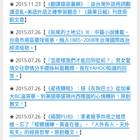
★ 2015.11.23【
《翻譯還是蕃顛》：談台灣外語用詞翻
譯混亂+美語外語正確學習觀念！《蘋果日報》刊登原
創文章
】
★ 2015.07.26【
《街尾的土地公》III：中篇小說連載，
台南市南區鹽埕背景。融入1885~2008年台灣國際政治
經濟局勢。
】
★ 2015.07.26【
『怎麼樣我們才能回到從前？』男女愛
情交往戀情分手關係糾葛難題，我在YAHOO知識的回
答。
】
★ 2015.07.26【
《星夜驛程》：搭《灰狗巴士》從加拿
大BC溫哥華、到美國華盛頓州西雅圖的心情轉折！原創
散文！
】
★ 2015.07.26【
《兩間PUB》：業者競爭井底之蛙思
維、忘了「螳螂捕蟬、黃雀在後」，「人外有人、天外
有天」的經商哲學。原創雜文。
】