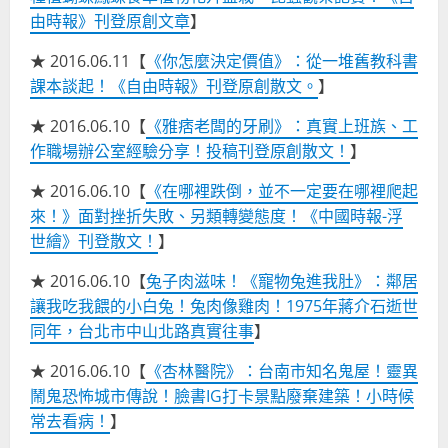
由時報》刊登原創文章
】
★ 2016.06.11【
《你怎麼決定價值》：從一堆舊教科書
課本談起！《自由時報》刊登原創散文。
】
★ 2016.06.10【
《雅痞老闆的牙刷》：真實上班族、工
作職場辦公室經驗分享！投稿刊登原創散文！
】
★ 2016.06.10【
《在哪裡跌倒，並不一定要在哪裡爬起
來！》面對挫折失敗、另類轉變態度！《中國時報-浮
世繪》刊登散文！
】
★ 2016.06.10【
兔子肉滋味！《寵物兔進我肚》：鄰居
讓我吃我餵的小白兔！兔肉像雞肉！1975年蔣介石逝世
同年，台北市中山北路真實往事
】
★ 2016.06.10【
《杏林醫院》：台南市知名鬼屋！靈異
鬧鬼恐怖城市傳說！臉書IG打卡景點廢棄建築！小時候
常去看病！
】