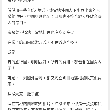
謂的中式料理。
偏偏那一些台僑/ 華僑、或當地外國人下廚煮出來的台
灣菜也好、中國料理也罷；口味也不符合絕大多數台灣
人的胃口。
家鄉菜不道地、當地料理也沒吃到多少！
這樣子的出國旅遊意義，不免減少許多。
或是！
有的旅行團，明明說好，所有的費用，都包含在團費內
了！
可是，一到國外當地，卻又巧立明目地變相加收其他費
用。
惹得大家一肚子氣！
連在當地的團體旅遊相片，拍攝出來，也是一張張成員
都沒有微笑、不然就是笑容很僵的「裝屎面」照片。