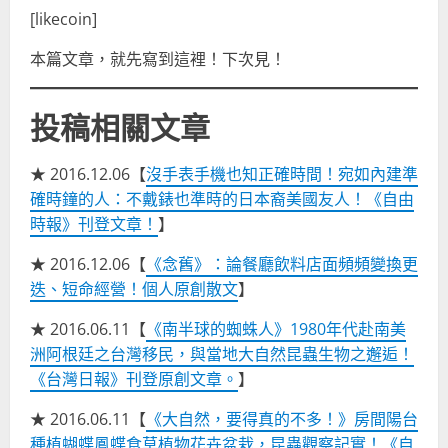
[likecoin]
本篇文章，就先寫到這裡！下次見！
投稿相關文章
★ 2016.12.06【
沒手表手機也知正確時間！宛如內建準
確時鐘的人：不戴錶也準時的日本裔美國友人！《自由
時報》刊登文章！
】
★ 2016.12.06【
《念舊》：論餐廳飲料店面頻頻變換更
迭、短命經營！個人原創散文
】
★ 2016.06.11【
《南半球的蜘蛛人》1980年代赴南美
洲阿根廷之台灣移民，與當地大自然昆蟲生物之邂逅！
《台灣日報》刊登原創文章。
】
★ 2016.06.11【
《大自然，要得真的不多！》房間陽台
種植蝴蝶鳳蝶食草植物花卉盆栽，昆蟲觀察記實！《自