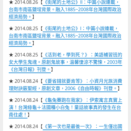
★ 2014.08.26【
《街尾的土地公》II：中篇小說連載，
台南市南區鹽埕背景。融入1885~2008年台灣國際政治
經濟局勢。
】
★ 2014.08.25【
《街尾的土地公》I：中篇小說連載，
台南市南區鹽埕背景。融入1885~2008年台灣國際政治
經濟局勢。
】
★ 2014.08.25【
《活到老，學到死？》：美語補習班的
女大學生鬼魂。原創鬼故事，溫馨悽涼不驚悚，2003年
《台灣日報》刊登。
】
★ 2014.08.24【
《要省錢就要肯等》：小資月光族消費
理財訣竅聖經，原創文章，2006《自由時報》刊登。
】
★ 2014.08.24【
《龜兔賽跑在我家》：伊索寓言真實上
演！台灣綠龜＋法國種小白兔！童話故事真的發生在台
南住處！
】
★ 2014.08.24【
《第一次也是最後一次》：一生僅出國