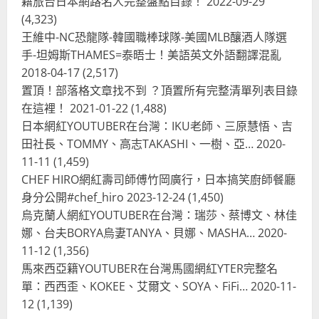
籍旅台日本網路名人完整盤點目錄！
2022-09-29
愛瘋、珍珠奶茶門市顧客大排長龍
(4,323)
2024-01-27
2
王維中-NC恐龍隊-韓國職棒球隊-美國MLB釀酒人隊選
手-坦姆斯THAMES=泰晤士！美語英文外語翻譯混亂
台灣餐飲在全球
電影戲劇
2018-04-17
(2,517)
獨家！芭比珍奶！珍珠奶茶飲料
BARBIE芭比娃娃肯尼電影聯名網友官
置頂！部落格文章找不到 ？頂置所有完整清單列表目錄
方影片！日出茶太CHATIME澳洲限定
在這裡！
2021-01-22
(1,488)
活動
3
日本網紅YOUTUBER在台灣：IKU老師、三原慧悟、吉
2023-08-03
田社長、TOMMY、高志TAKASHI、一樹、亞…
2020-
台灣餐飲在全球
11-11
(1,459)
波蘭人愛喝珍奶！珍珠奶茶店在波蘭
CHEF HIRO網紅壽司師傅竹岡廣行，日本搞笑廚師餐廳
受歡迎，波霸奶茶門市顧客大排長
龍，網紅宣傳華沙珍奶店人潮多
身分公開#chef_hiro
2023-12-24
(1,450)
烏克蘭人網紅YOUTUBER在台灣：瑞莎、蔡博文、林佳
4
2023-07-15
娜、台夫BORYA烏妻TANYA、貝娜、MASHA…
2020-
台灣餐飲在全球
11-12
(1,356)
美國人愛鼎泰豐小籠包！美國人吃鼎
馬來西亞籍YOUTUBER在台灣馬國網紅YTER完整名
泰豐受歡迎台灣米其林餐廳！加州賭
單：西西歪、KOKEE、艾爾文、SOYA、FiFi…
2020-11-
城西雅圖分店排隊人潮影片盤點
12
(1,139)
5
2023-06-13