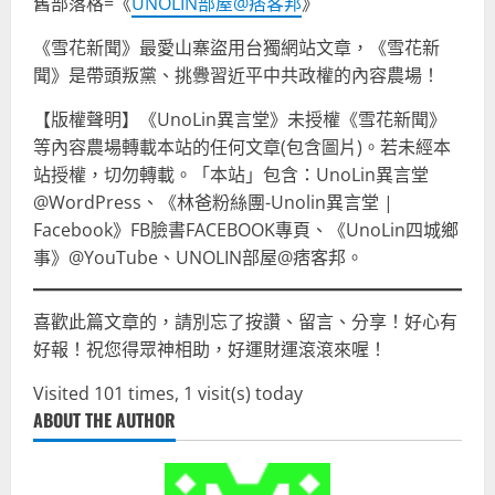
舊部落格=《
UNOLIN部屋@痞客邦
》
《雪花新聞》最愛山寨盜用台獨網站文章，《雪花新
聞》是帶頭叛黨、挑釁習近平中共政權的內容農場！
【版權聲明】《UnoLin異言堂》未授權《雪花新聞》
等內容農場轉載本站的任何文章(包含圖片)。若未經本
站授權，切勿轉載。「本站」包含：UnoLin異言堂
@WordPress、《林爸粉絲團-Unolin異言堂 |
Facebook》FB臉書FACEBOOK專頁、《UnoLin四城鄉
事》@YouTube、UNOLIN部屋@痞客邦。
喜歡此篇文章的，請別忘了按讚、留言、分享！好心有
好報！祝您得眾神相助，好運財運滾滾來喔！
Visited 101 times, 1 visit(s) today
ABOUT THE AUTHOR