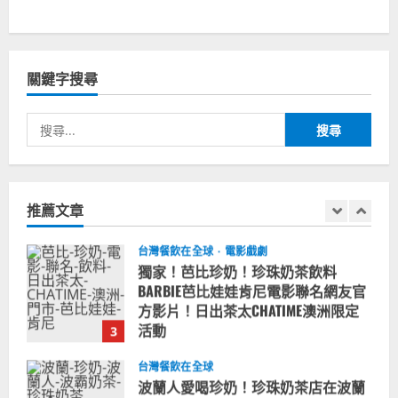
台灣餐飲在全球
國外時事
拜登喝珍奶！美國總統喝珍珠奶茶！
造訪賭城拉斯維加斯波霸奶茶店！
關鍵字搜尋
2024-02-06
1
搜
尋
台灣餐飲在全球
尚未分類
奧地利人愛喝珍奶、波霸奶茶奧地利
關
愛瘋、珍珠奶茶門市顧客大排長龍
鍵
推薦文章
2024-01-27
字:
2
台灣餐飲在全球
電影戲劇
獨家！芭比珍奶！珍珠奶茶飲料
BARBIE芭比娃娃肯尼電影聯名網友官
方影片！日出茶太CHATIME澳洲限定
活動
3
2023-08-03
台灣餐飲在全球
波蘭人愛喝珍奶！珍珠奶茶店在波蘭