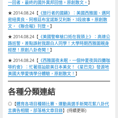
一回者，最終的國外異邦回憶。原創散文。
】
★ 2014.08.24【
《旅行者的國籍》：美國西雅圖、邁阿
密紐奧良、阿根廷布宜諾斯艾利斯，3段故事。原創散
文，《聯合報》刊登。
】
★ 2014.08.24【
《美國警察槍口抵在我頭上》：高速公
路巡警，差點誤射我跟白人同學！大學時期西雅圖親身
經歷！原創八卦奇聞！
】
★ 2014.08.24【
《西雅圖夜未眠，一個仲夏夜與四攤咖
啡約會》：忙著搭訕歐美日本美女！《星巴克》發源地
美國大學愛情學分體驗，原創散文！
】
各種分類連結
◎【
體育各項目種類比賽、運動員選手新聞花絮八卦代
言廣告相關，部落格文章目錄
】(持續更新)