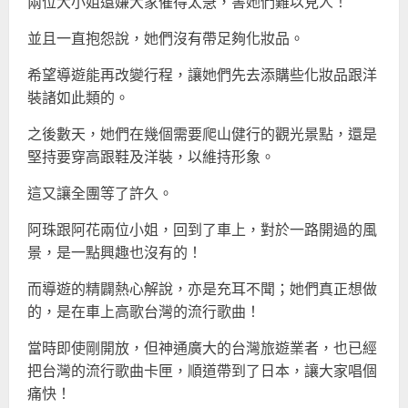
兩位大小姐還嫌大家催得太急，害她們難以見人！
並且一直抱怨說，她們沒有帶足夠化妝品。
希望導遊能再改變行程，讓她們先去添購些化妝品跟洋
裝諸如此類的。
之後數天，她們在幾個需要爬山健行的觀光景點，還是
堅持要穿高跟鞋及洋裝，以維持形象。
這又讓全團等了許久。
阿珠跟阿花兩位小姐，回到了車上，對於一路開過的風
景，是一點興趣也沒有的！
而導遊的精闢熱心解說，亦是充耳不聞；她們真正想做
的，是在車上高歌台灣的流行歌曲！
當時即使剛開放，但神通廣大的台灣旅遊業者，也已經
把台灣的流行歌曲卡匣，順道帶到了日本，讓大家唱個
痛快！