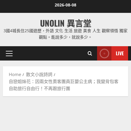
Skip
2026-08-08
to
content
UNOLIN 異言堂
3國4城長住25國遊歷，外語 文化 生活 旅遊 美食 人生 觀察領悟 獨家
觀點。能說多少，就說多少。
LIVE
Primary
Menu
Home
散文小說詩詞
自戀姐妹花：因兩女性奧客團員巨嬰公主病；我變背包客
自助旅行自由行！不再跟旅行團