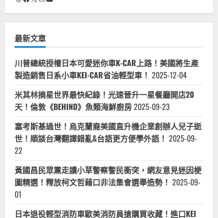
最新文章
川普總統授權日本可愛迷你車K-CAR上路！美國將生產
製造銷售日系小車KEI-CAR省油輕型車！
2025-12-04
米其林摘星世界最快紀錄！光速晉升一星餐廳開店20
天！倫敦《BEHIND》魚類海鮮廚房
2025-09-23
塞考斯基過世！烏克蘭裔美國直升機企業創辦人兒子逝
世！順談台灣翻譯錯亂&台語更方便學外語！
2025-09-
22
黃國昌民眾黨走讀小草警察警民衝突，網友意見迷因梗
圖精選！釋放柯文哲藉口非法集會選舉造勢！
2025-09-
01
日本退役輕型消防車歐美消防員搶購買收藏！進口KEI