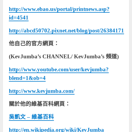
http://www.ebao.us/portal/printnews.asp?
id=4541
http://abcd50702.pixnet.net/blog/post/26384171
他自己的官方網頁：
(
KevJumba’s CHANNEL/ KevJumba’s
頻道)
http://www.youtube.com/user/kevjumba?
blend=1&ob=4
http://www.kevjumba.com/
關於他的維基百科網頁：
吳凱文 – 維基百科
http://en.wikipedia.org/wiki/KevJumba