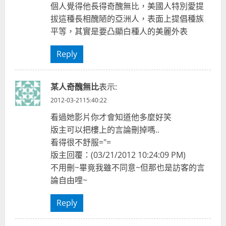
e
個人覺得他長得奇醜無比，美國人特別愛提
a
拔這種長相醜陋的亞洲人，表面上提倡種族
平等，其實是要凸顯白種人的美麗外表
d
Reply
i
n
某人奇醜無比
表示:
g
2012-03-2115:40:22
看過她影片你才會知道他多麼好笑
版主可以把樓上的言論刪掉嗎..
看得很不舒服="=
版主回覆：(03/21/2012 10:24:09 PM)
不用刪~畢竟我雖不同意~但那也是訪客的言
論自由哩~
Reply