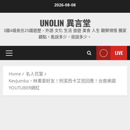
Skip
2026-08-08
to
content
UNOLIN 異言堂
3國4城長住25國遊歷，外語 文化 生活 旅遊 美食 人生 觀察領悟 獨家
觀點。能說多少，就說多少。
LIVE
Primary
Menu
Home
名人花絮
KevJumba，林書豪好友！附潔西卡艾芭回應！台裔美國
YOUTUBER網紅