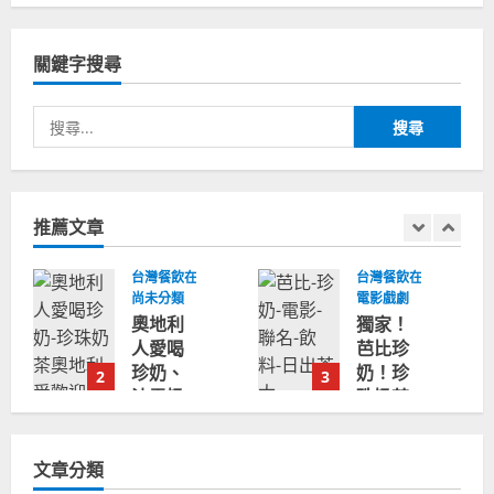
關鍵字搜尋
搜
尋
關
鍵
推薦文章
字:
球
台灣餐飲在全球
台灣餐飲在全球
尚未分類
電影戲劇
奧地利
獨家！
人愛喝
芭比珍
珍奶、
奶！珍
2
3
波霸奶
珠奶茶
茶奧地
飲料
利愛
BARBIE
文章分類
瘋、珍
芭比娃
珠奶茶
娃肯尼