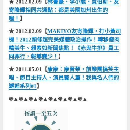
★ 2012.02.09【
林書豪、李小龍、賈伯斯、友
寄隆輝相同共通點：都是美國加州出生的
喔！
】
★ 2012.02.09【
MAKIYO友寄隆輝，打小黃司
機！2012頭條超完美媒體政治操作！轉移瘦肉
精美牛、賴素如新聞焦點！《赤鬼牛排》員工
同罪行，報導變少！
】
★ 2011.05.01【
康康：康晉榮，前樂團搞笑主
唱、節目主持人、演員藝人篇！我與名人們的
邂逅系列#1
】
֍▲֍▲֍▲֍▲֍▲֍▲֍▲֍▲