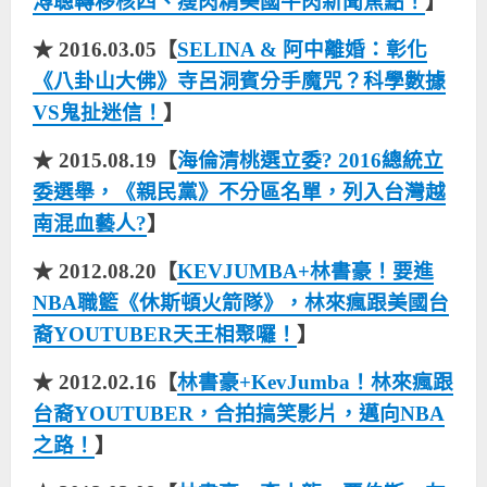
溥聰轉移核四、瘦肉精美國牛肉新聞焦點！
】
★ 2016.03.05【
SELINA & 阿中離婚：彰化
《八卦山大佛》寺呂洞賓分手魔咒？科學數據
VS鬼扯迷信！
】
★ 2015.08.19【
海倫清桃選立委? 2016總統立
委選舉，《親民黨》不分區名單，列入台灣越
南混血藝人?
】
★ 2012.08.20【
KEVJUMBA+林書豪！要進
NBA職籃《休斯頓火箭隊》，林來瘋跟美國台
裔YOUTUBER天王相聚囉！
】
★ 2012.02.16【
林書豪+KevJumba！林來瘋跟
台裔YOUTUBER，合拍搞笑影片，邁向NBA
之路！
】