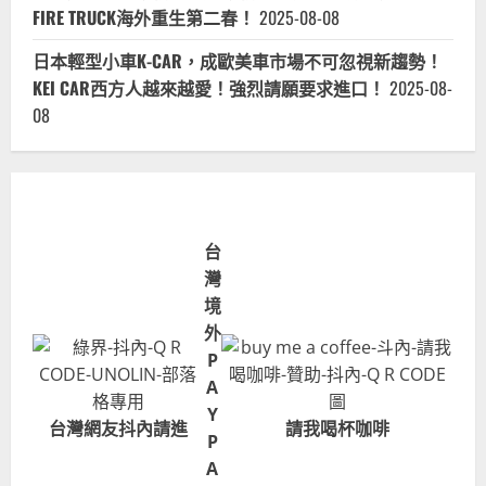
FIRE TRUCK海外重生第二春！
2025-08-08
日本輕型小車K-CAR，成歐美車市場不可忽視新趨勢！
KEI CAR西方人越來越愛！強烈請願要求進口！
2025-08-
08
台
灣
境
外
P
A
Y
台灣網友抖內請進
請我喝杯咖啡
P
A