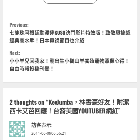
C
Previous:
o
七龍珠阿根廷動漫迷KUSO決鬥影片特效版！致敬惡搞超
經典高水準！日本電視節目也介紹
n
Next:
t
小小羊兒回我家！剛出生小鵝山羊養殖寵物照顧心得！
自由時報投稿刊登！
i
n
u
2 thoughts on “
KevJumba，林書豪好友！附潔
西卡艾芭回應！台裔美國YOUTUBER網紅
”
e
R
訪客
表示:
2011-06-0906:56:21