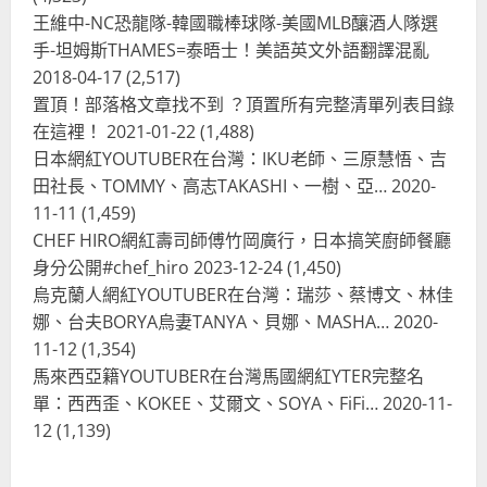
王維中-NC恐龍隊-韓國職棒球隊-美國MLB釀酒人隊選
手-坦姆斯THAMES=泰晤士！美語英文外語翻譯混亂
2018-04-17
(2,517)
置頂！部落格文章找不到 ？頂置所有完整清單列表目錄
在這裡！
2021-01-22
(1,488)
日本網紅YOUTUBER在台灣：IKU老師、三原慧悟、吉
田社長、TOMMY、高志TAKASHI、一樹、亞…
2020-
11-11
(1,459)
CHEF HIRO網紅壽司師傅竹岡廣行，日本搞笑廚師餐廳
身分公開#chef_hiro
2023-12-24
(1,450)
烏克蘭人網紅YOUTUBER在台灣：瑞莎、蔡博文、林佳
娜、台夫BORYA烏妻TANYA、貝娜、MASHA…
2020-
11-12
(1,354)
馬來西亞籍YOUTUBER在台灣馬國網紅YTER完整名
單：西西歪、KOKEE、艾爾文、SOYA、FiFi…
2020-11-
12
(1,139)