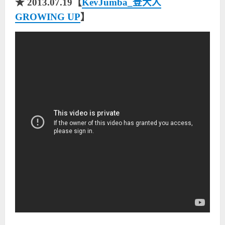
★ 2013.07.19【
KevJumba_登大人
GROWING UP
】