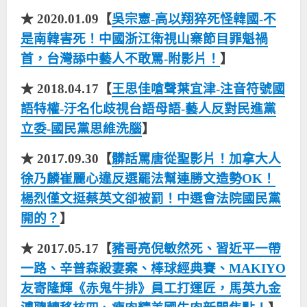
★ 2020.01.09【
吳宗憲-高以翔猝死怪韓國-不
是南韓害死！中國浙江衛視山寨節目罪魁禍
首，台灣舔中藝人不敢罵-附影片！
】
★ 2018.04.17【
王思佳嗆聲葉宜津-注音符號國
語特權-汙名化歧視台語母語-藝人反對民進黨
立委-國民黨思維洗腦
】
★ 2017.09.30【
髒話罵唐從聖影片！加拿大人
徐乃麟崔麗心違反選罷法幫連勝文造勢OK！
楊烈僅文挺蔡英文卻被罰！中選會法院國民黨
開的？
】
★ 2017.05.17【
豬哥亮倪敏然死、習近平一帶
一路、辛普森殺妻案、棒球經典賽、MAKIYO
友寄隆輝《赤鬼牛排》員工打運匠，馬英九金