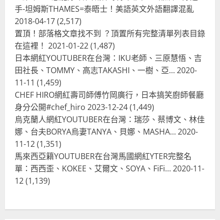
手-坦姆斯THAMES=泰晤士！美語英文外語翻譯混亂
台灣餐飲在全球
尚未分類
2018-04-17
(2,517)
奧地利人愛喝珍奶、波霸奶茶奧地利
置頂！部落格文章找不到 ？頂置所有完整清單列表目錄
愛瘋、珍珠奶茶門市顧客大排長龍
在這裡！
2021-01-22
(1,487)
2024-01-27
2
日本網紅YOUTUBER在台灣：IKU老師、三原慧悟、吉
田社長、TOMMY、高志TAKASHI、一樹、亞…
2020-
台灣餐飲在全球
電影戲劇
11-11
(1,459)
獨家！芭比珍奶！珍珠奶茶飲料
BARBIE芭比娃娃肯尼電影聯名網友官
CHEF HIRO網紅壽司師傅竹岡廣行，日本搞笑廚師餐廳
方影片！日出茶太CHATIME澳洲限定
身分公開#chef_hiro
2023-12-24
(1,449)
活動
3
烏克蘭人網紅YOUTUBER在台灣：瑞莎、蔡博文、林佳
2023-08-03
娜、台夫BORYA烏妻TANYA、貝娜、MASHA…
2020-
台灣餐飲在全球
11-12
(1,351)
波蘭人愛喝珍奶！珍珠奶茶店在波蘭
馬來西亞籍YOUTUBER在台灣馬國網紅YTER完整名
受歡迎，波霸奶茶門市顧客大排長
單：西西歪、KOKEE、艾爾文、SOYA、FiFi…
2020-11-
龍，網紅宣傳華沙珍奶店人潮多
12
(1,139)
4
2023-07-15
台灣餐飲在全球
美國人愛鼎泰豐小籠包！美國人吃鼎