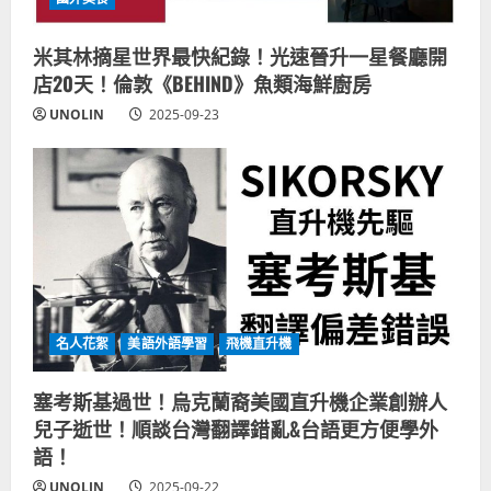
米其林摘星世界最快紀錄！光速晉升一星餐廳開
店20天！倫敦《BEHIND》魚類海鮮廚房
UNOLIN
2025-09-23
名人花絮
美語外語學習
飛機直升機
塞考斯基過世！烏克蘭裔美國直升機企業創辦人
兒子逝世！順談台灣翻譯錯亂&台語更方便學外
語！
UNOLIN
2025-09-22