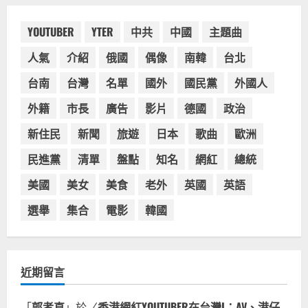
奧地利人愛喝珍奶、波霸奶茶奧地利
類
愛瘋、珍珠奶茶門市顧客大排長龍
YOUTUBER
YTER
中共
中國
主題曲
2024-01-27
2
人氣
介紹
俄國
偶像
南韓
台北
台灣餐飲在全球
電影戲劇
台南
台灣
名單
國外
國民黨
外國人
獨家！芭比珍奶！珍珠奶茶飲料
BARBIE芭比娃娃肯尼電影聯名網友官
外籍
市長
廣告
影片
德國
政治
方影片！日出茶太CHATIME澳洲限定
活動
新住民
新聞
旅遊
日本
歌曲
歐洲
3
2023-08-03
民進黨
清單
盤點
知名
網紅
總統
台灣餐飲在全球
波蘭人愛喝珍奶！珍珠奶茶店在波蘭
美國
美女
美食
老外
英國
英語
受歡迎，波霸奶茶門市顧客大排長
龍，網紅宣傳華沙珍奶店人潮多
選舉
集合
電影
韓國
4
2023-07-15
台灣餐飲在全球
美國人愛鼎泰豐小籠包！美國人吃鼎
近期留言
泰豐受歡迎台灣米其林餐廳！加州賭
城西雅圖分店排隊人潮影片盤點
「
郭孝直
」於〈
香港網紅YOUTUBER在台灣I：AV、港仔