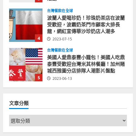
2023-08-03
台灣餐飲在全球
波蘭人愛喝珍奶！珍珠奶茶店在波蘭
受歡迎，波霸奶茶門市顧客大排長
龍，網紅宣傳華沙珍奶店人潮多
4
2023-07-15
台灣餐飲在全球
美國人愛鼎泰豐小籠包！美國人吃鼎
泰豐受歡迎台灣米其林餐廳！加州賭
城西雅圖分店排隊人潮影片盤點
5
2023-06-13
台灣餐飲在全球
國外時事
拜登喝珍奶！美國總統喝珍珠奶茶！
文章分類
造訪賭城拉斯維加斯波霸奶茶店！
2024-02-06
1
文
章
台灣餐飲在全球
尚未分類
分