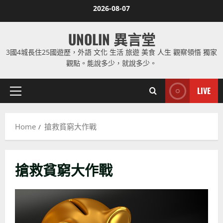
Skip
2026-08-07
to
content
UNOLIN 異言堂
3國4城長住25國遊歷，外語 文化 生活 旅遊 美食 人生 觀察領悟 獨家
觀點。能說多少，就說多少。
LIVE
Primary
Menu
Home
搶救貧窮大作戰
搶救貧窮大作戰