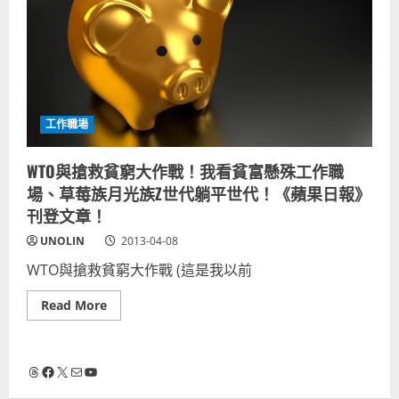
工作職場
WTO與搶救貧窮大作戰！我看貧富懸殊工作職
場、草莓族月光族Z世代躺平世代！《蘋果日報》
刊登文章！
UNOLIN
2013-04-08
WTO與搶救貧窮大作戰 (這是我以前
Read
Read More
more
about
WTO
與
搶
Threads
Facebook
X
電子郵件
YouTube
救
貧