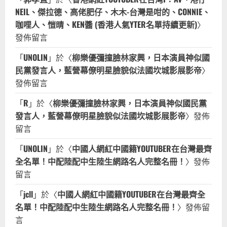
5
2023-06-13
NEIL、傑拉德、高佬肥仔、木木-台灣是咁的、CONNIE、
咖哩人、愷晴、KEN醬 (香港人氣YTER名單持續更新)
〉
發佈留言
「
UNOLIN
」於〈
柳樂優彌撞臉林家興，日本演員神似國
民黨發言人，藍營幕僚明星臉貌似法國坎城影展影帝
〉
發佈留言
「
R
」於〈
柳樂優彌撞臉林家興，日本演員神似國民黨
發言人，藍營幕僚明星臉貌似法國坎城影展影帝
〉發佈
留言
「
UNOLIN
」於〈
中國人網紅中國籍YOUTUBER在台灣最齊
全名單！中配陸配中生陸生網路名人完整名冊！
〉發佈
留言
「
jcll
」於〈
中國人網紅中國籍YOUTUBER在台灣最齊全
名單！中配陸配中生陸生網路名人完整名冊！
〉發佈留
言