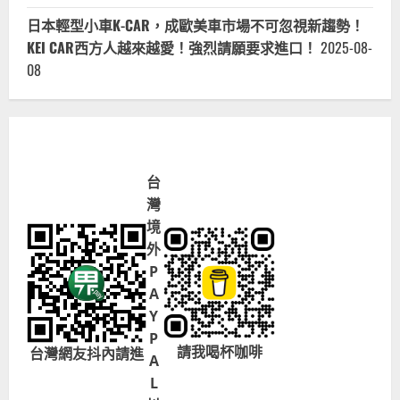
登
文
日本輕型小車K-CAR，成歐美車市場不可忽視新趨勢！
章！
KEI CAR西方人越來越愛！強烈請願要求進口！
2025-08-
08
台
灣
境
外
P
A
Y
P
請我喝杯咖啡
台灣網友抖內請進
A
L