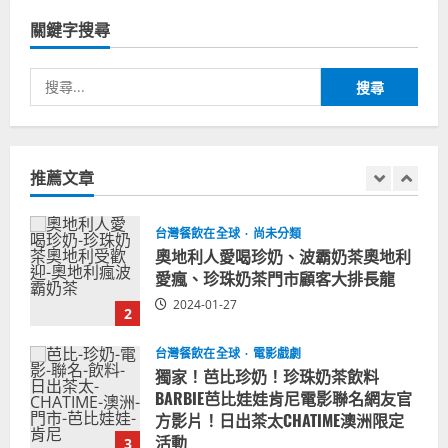
泰豐受歡迎台灣米其林餐廳！加州賭
城西雅圖分店排隊人潮影片盤點
關鍵字搜尋
5
2023-06-13
搜
尋
台灣餐飲在全球
國外時事
拜登喝珍奶！美國總統喝珍珠奶茶！
關
造訪賭城拉斯維加斯波霸奶茶店！
鍵
2024-02-06
推薦文章
字:
1
台灣餐飲在全球
尚未分類
奧地利人愛喝珍奶、波霸奶茶奧地利
愛瘋、珍珠奶茶門市顧客大排長龍
2024-01-27
2
台灣餐飲在全球
電影戲劇
獨家！芭比珍奶！珍珠奶茶飲料
BARBIE芭比娃娃肯尼電影聯名網友官
方影片！日出茶太CHATIME澳洲限定
活動
3