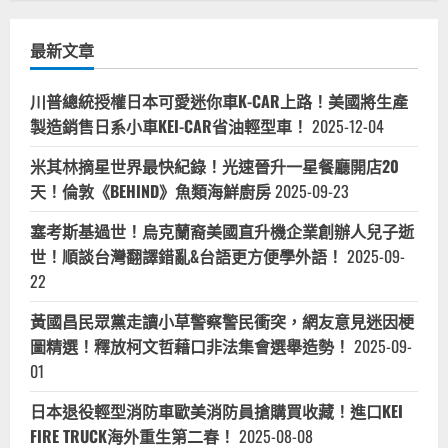
窮
大
作
最新文章
戰！
我
看
貧
川普總統授權日本可愛迷你車K-CAR上路！美國將生產
富
懸
製造銷售日系小車KEI-CAR省油輕型車！
2025-12-04
殊
工
作
米其林摘星世界最快紀錄！光速晉升一星餐廳開店20
職
場、
天！倫敦《BEHIND》魚類海鮮廚房
2025-09-23
草
莓
塞考斯基過世！烏克蘭裔美國直升機企業創辦人兒子逝
族
月
世！順談台灣翻譯錯亂&台語更方便學外語！
2025-09-
光
族
22
Z
世
代
黃國昌民眾黨走讀小草警察警民衝突，網友意見迷因梗
躺
平
圖精選！釋放柯文哲藉口非法集會選舉造勢！
2025-09-
世
01
代！
《蘋
果
日本退役輕型消防車歐美消防員搶購買收藏！進口KEI
日
報》
FIRE TRUCK海外重生第二春！
2025-08-08
刊