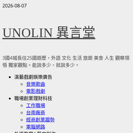
Skip
2026-08-07
to
content
UNOLIN 異言堂
3國4城長住25國遊歷，外語 文化 生活 旅遊 美食 人生 觀察領
悟 獨家觀點。能說多少，就說多少。
Primary
演藝戲劇娛樂廣告
Menu
音樂歌曲
電影戲劇
職場創業理財科技
工作職場
台南廠商
經商創業趨勢
電腦網路