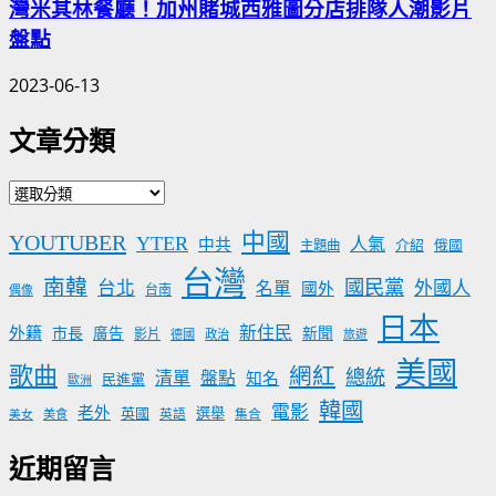
灣米其林餐廳！加州賭城西雅圖分店排隊人潮影片
盤點
2023-06-13
文章分類
文
章
中國
YOUTUBER
YTER
分
人氣
中共
介紹
主題曲
俄國
類
台灣
南韓
國民黨
台北
外國人
名單
國外
台南
偶像
日本
新住民
外籍
市長
廣告
新聞
影片
德國
政治
旅遊
美國
歌曲
網紅
總統
清單
盤點
知名
民進黨
歐洲
韓國
電影
老外
英國
選舉
美食
英語
集合
美女
近期留言