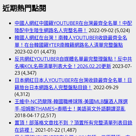
近期熱門點閱
中國人網紅中國籍YOUTUBER在台灣最齊全名單！中配
陸配中生陸生網路名人完整名冊！
2022-09-02
(5,024)
韓國人網紅在台灣！南韓人YOUTUBER收錄最齊全名
單！在台韓國籍YTER南韓籍網路名人清單完整盤點
2023-02-01
(4,473)
反共網紅YOUTUBER自媒體名單最完整理盤點！反中共
名嘴KOL名冊清單列表大全！2026.02.20更新
2023-07-
23
(4,347)
日本網紅日本人YOUTUBER在台灣收錄最齊全名單！日
籍旅台日本網路名人完整盤點目錄！
2022-09-29
(4,312)
王維中-NC恐龍隊-韓國職棒球隊-美國MLB釀酒人隊選
手-坦姆斯THAMES=泰晤士！美語英文外語翻譯混亂
2018-04-17
(2,517)
置頂！部落格文章找不到 ？頂置所有完整清單列表目錄
在這裡！
2021-01-22
(1,487)