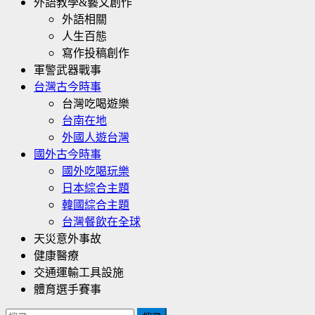
外語教學&藝文創作
外語相關
人生百態
寫作投稿創作
軍警武器戰事
台灣古今時事
台灣吃喝遊樂
台南在地
外國人遊台灣
國外古今時事
國外吃喝玩樂
日本綜合主題
韓國綜合主題
台灣餐飲在全球
天災意外事故
健康醫療
交通運輸工具設施
體育選手賽事