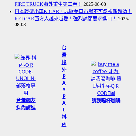
利
FIRE TRUCK海外重生第二春！
2025-08-08
愛
日本輕型小車K-CAR，成歐美車市場不可忽視新趨勢！
瘋、
KEI CAR西方人越來越愛！強烈請願要求進口！
2025-
08-08
珍
珠
奶
台
茶
灣
門
境
市
外
顧
P
客
A
大
Y
排
P
長
台灣網友
請我喝杯咖啡
A
龍
抖內請進
L
抖
內