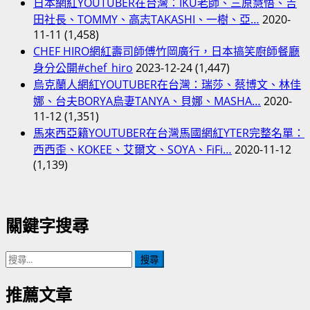
日本網紅YOUTUBER在台灣：IKU老師、三原慧悟、吉
田社長、TOMMY、高志TAKASHI、一樹、亞…
2020-
11-11
(1,458)
CHEF HIRO網紅壽司師傅竹岡廣行，日本搞笑廚師餐廳
身分公開#chef_hiro
2023-12-24
(1,447)
烏克蘭人網紅YOUTUBER在台灣：瑞莎、蔡博文、林佳
娜、台夫BORYA烏妻TANYA、貝娜、MASHA…
2020-
11-12
(1,351)
馬來西亞籍YOUTUBER在台灣馬國網紅YTER完整名單：
西西歪、KOKEE、艾爾文、SOYA、FiFi…
2020-11-12
(1,139)
關鍵字搜尋
搜
尋
關
推薦文章
鍵