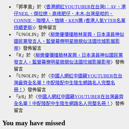
「
郭孝直
」於〈
香港網紅YOUTUBER在台灣I：AV、港
仔NEIL、傑拉德、高佬肥仔、木木-台灣是咁的、
CONNIE、咖哩人、愷晴、KEN醬 (香港人氣YTER名單
持續更新)
〉發佈留言
「
UNOLIN
」於〈
柳樂優彌撞臉林家興，日本演員神似
國民黨發言人，藍營幕僚明星臉貌似法國坎城影展影
帝
〉發佈留言
「
R
」於〈
柳樂優彌撞臉林家興，日本演員神似國民黨
發言人，藍營幕僚明星臉貌似法國坎城影展影帝
〉發佈
留言
「
UNOLIN
」於〈
中國人網紅中國籍YOUTUBER在台
灣最齊全名單！中配陸配中生陸生網路名人完整名
冊！
〉發佈留言
「
jcll
」於〈
中國人網紅中國籍YOUTUBER在台灣最齊
全名單！中配陸配中生陸生網路名人完整名冊！
〉發佈
留言
You may have missed