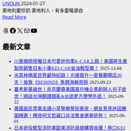
UNOLIN
2024-01-27
奧地利愛珍奶 奧地利人，有多愛喝源自
Read
Read More
more
about
Threads
Facebook
X
電子郵件
YouTube
奧
地
最新文章
利
人
川普總統授權日本可愛迷你車K-CAR上路！美國將生產
愛
製造銷售日系小車KEI-CAR省油輕型車！
2025-12-04
喝
米其林摘星世界最快紀錄！光速晉升一星餐廳開店20
珍
天！倫敦《BEHIND》魚類海鮮廚房
2025-09-23
奶、
塞考斯基過世！烏克蘭裔美國直升機企業創辦人兒子逝
波
世！順談台灣翻譯錯亂&台語更方便學外語！
2025-09-
霸
22
奶
黃國昌民眾黨走讀小草警察警民衝突，網友意見迷因梗
茶
圖精選！釋放柯文哲藉口非法集會選舉造勢！
2025-09-
奧
01
地
日本退役輕型消防車歐美消防員搶購買收藏！進口KEI