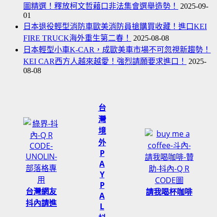
主
圖精選！釋放柯文哲藉口非法集會選舉造勢！
2025-09-
婦、
01
廖
日本退役輕型消防車歐美消防員搶購買收藏！進口KEI
小
FIRE TRUCK海外重生第二春！
2025-08-08
花
日本輕型小車K-CAR，成歐美車市場不可忽視新趨勢！
廣
KEI CAR西方人越來越愛！強烈請願要求進口！
2025-
東
08-08
女
孩、
ALISA、
台
當
灣
當、
境
薇
外
薇
P
UU
A
Y
來
P
了、
台灣網友
請我喝杯咖啡
A
花
抖內請進
L
花、