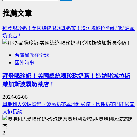
尋
關
推薦文章
鍵
字:
拜登喝珍奶！美國總統喝珍珠奶茶！造訪賭城拉斯維加斯波霸
奶茶店！
1
台灣餐飲在全球
國外時事
拜登喝珍奶！美國總統喝珍珠奶茶！造訪賭城拉斯
維加斯波霸奶茶店！
2024-02-06
奧地利人愛喝珍奶、波霸奶茶奧地利愛瘋、珍珠奶茶門市顧客
大排長龍
2