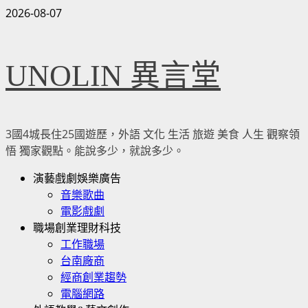
Skip
2026-08-07
to
content
UNOLIN 異言堂
3國4城長住25國遊歷，外語 文化 生活 旅遊 美食 人生 觀察領
悟 獨家觀點。能說多少，就說多少。
Primary
演藝戲劇娛樂廣告
Menu
音樂歌曲
電影戲劇
職場創業理財科技
工作職場
台南廠商
經商創業趨勢
電腦網路