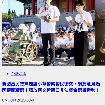
台灣時事
黃國昌民眾黨走讀小草警察警民衝突，網友意見迷
因梗圖精選！釋放柯文哲藉口非法集會選舉造勢！
UNOLIN
2025-09-01