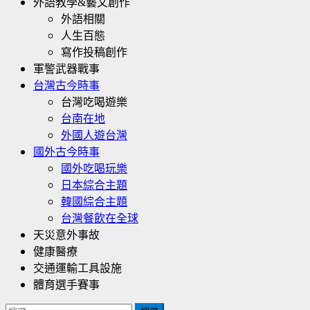
外語教學&藝文創作
外語相關
人生百態
寫作投稿創作
軍警武器戰事
台灣古今時事
台灣吃喝遊樂
台南在地
外國人遊台灣
國外古今時事
國外吃喝玩樂
日本綜合主題
韓國綜合主題
台灣餐飲在全球
天災意外事故
健康醫療
交通運輸工具設施
體育選手賽事