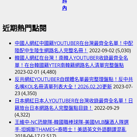
抖
小
內
C
調
(中
近期熱門點閱
國
人
中國人網紅中國籍YOUTUBER在台灣最齊全名單！中配
氣
陸配中生陸生網路名人完整名冊！
2022-09-02
(5,030)
YTER
韓國人網紅在台灣！南韓人YOUTUBER收錄最齊全名
名
單！在台韓國籍YTER南韓籍網路名人清單完整盤點
單
2023-02-01
(4,480)
持
反共網紅YOUTUBER自媒體名單最完整理盤點！反中共
續
名嘴KOL名冊清單列表大全！2026.02.20更新
2023-07-
更
23
(4,350)
新)
日本網紅日本人YOUTUBER在台灣收錄最齊全名單！日
籍旅台日本網路名人完整盤點目錄！
2022-09-29
(4,322)
王維中-NC恐龍隊-韓國職棒球隊-美國MLB釀酒人隊選
手-坦姆斯THAMES=泰晤士！美語英文外語翻譯混亂
2018-04-17
(2,517)