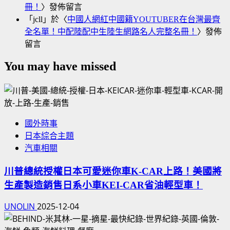
冊！
〉發佈留言
「
jcll
」於〈
中國人網紅中國籍YOUTUBER在台灣最齊
全名單！中配陸配中生陸生網路名人完整名冊！
〉發佈
留言
You may have missed
國外時事
日本綜合主題
汽車相關
川普總統授權日本可愛迷你車K-CAR上路！美國將
生產製造銷售日系小車KEI-CAR省油輕型車！
UNOLIN
2025-12-04