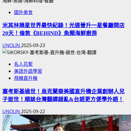
國外美食
米其林摘星世界最快紀錄！光速晉升一星餐廳開店
20天！倫敦《BEHIND》魚類海鮮廚房
UNOLIN
2025-09-23
名人花絮
美語外語學習
飛機直升機
塞考斯基過世！烏克蘭裔美國直升機企業創辦人兒
子逝世！順談台灣翻譯錯亂&台語更方便學外語！
UNOLIN
2025-09-22