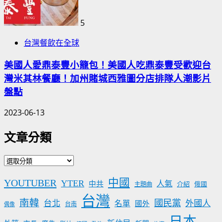
5
台灣餐飲在全球
美國人愛鼎泰豐小籠包！美國人吃鼎泰豐受歡迎台
灣米其林餐廳！加州賭城西雅圖分店排隊人潮影片
盤點
2023-06-13
文章分類
文
章
中國
YOUTUBER
YTER
分
人氣
中共
介紹
主題曲
俄國
類
台灣
南韓
國民黨
台北
外國人
名單
國外
台南
偶像
日本