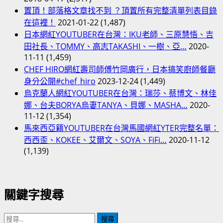
置頂！部落格文章找不到 ？頂置所有完整清單列表目錄
在這裡！
2021-01-22
(1,487)
日本網紅YOUTUBER在台灣：IKU老師、三原慧悟、吉
田社長、TOMMY、高志TAKASHI、一樹、亞…
2020-
11-11
(1,459)
CHEF HIRO網紅壽司師傅竹岡廣行，日本搞笑廚師餐廳
身分公開#chef_hiro
2023-12-24
(1,449)
烏克蘭人網紅YOUTUBER在台灣：瑞莎、蔡博文、林佳
娜、台夫BORYA烏妻TANYA、貝娜、MASHA…
2020-
11-12
(1,354)
馬來西亞籍YOUTUBER在台灣馬國網紅YTER完整名單：
西西歪、KOKEE、艾爾文、SOYA、FiFi…
2020-11-12
(1,139)
關鍵字搜尋
搜