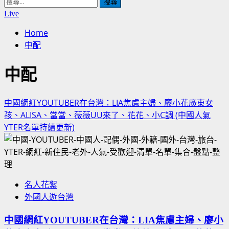
搜
尋
Live
關
Home
鍵
中配
字:
中配
中國網紅YOUTUBER在台灣：LIA焦慮主婦、廖小花廣東女
孩、ALISA、當當、薇薇UU來了、花花、小C調 (中國人氣
YTER名單持續更新)
名人花絮
外國人遊台灣
中國網紅YOUTUBER在台灣：LIA焦慮主婦、廖小