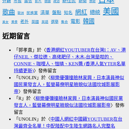
新住民
外籍
市長
廣告
新聞
影片
德國
政治
旅遊
美國
歌曲
網紅
總統
清單
盤點
知名
民進黨
歐洲
韓國
電影
老外
英國
選舉
美食
英語
集合
美女
近期留言
「
郭孝直
」於〈
香港網紅YOUTUBER在台灣I：AV、港
仔NEIL、傑拉德、高佬肥仔、木木-台灣是咁的、
CONNIE、咖哩人、愷晴、KEN醬 (香港人氣YTER名單
持續更新)
〉發佈留言
「
UNOLIN
」於〈
柳樂優彌撞臉林家興，日本演員神似
國民黨發言人，藍營幕僚明星臉貌似法國坎城影展影
帝
〉發佈留言
「
R
」於〈
柳樂優彌撞臉林家興，日本演員神似國民黨
發言人，藍營幕僚明星臉貌似法國坎城影展影帝
〉發佈
留言
「
UNOLIN
」於〈
中國人網紅中國籍YOUTUBER在台
灣最齊全名單！中配陸配中生陸生網路名人完整名