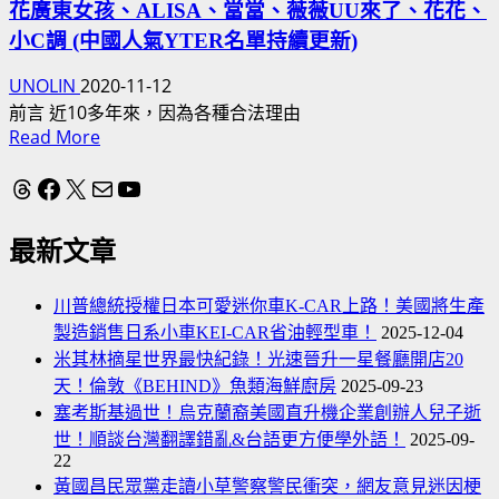
花廣東女孩、ALISA、當當、薇薇UU來了、花花、
小C調 (中國人氣YTER名單持續更新)
UNOLIN
2020-11-12
前言 近10多年來，因為各種合法理由
Read
Read More
more
about
Threads
Facebook
X
電子郵件
YouTube
中
國
最新文章
網
紅
川普總統授權日本可愛迷你車K-CAR上路！美國將生產
YOUTUBER
製造銷售日系小車KEI-CAR省油輕型車！
2025-12-04
在
米其林摘星世界最快紀錄！光速晉升一星餐廳開店20
台
天！倫敦《BEHIND》魚類海鮮廚房
2025-09-23
灣：
塞考斯基過世！烏克蘭裔美國直升機企業創辦人兒子逝
LIA
世！順談台灣翻譯錯亂&台語更方便學外語！
2025-09-
焦
22
慮
黃國昌民眾黨走讀小草警察警民衝突，網友意見迷因梗