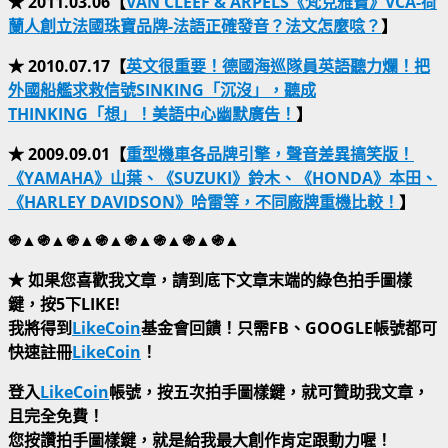
★ 2011.03.06【
VAN CLEEF & ARPELS《梵克雅寶》VCA-荷
蘭人創立法國珠寶品牌-法語正確發音？法文怎麼唸？
】
★ 2010.07.17【
英文很重要！德國海巡隊員英語聽力爛！把
外國船艦求救信號SINKING「沉沒」，聽成
THINKING「想」！美語中心幽默廣告！
】
★ 2009.09.01【
重型機車各品牌引擎，聲音差異搞笑版！
《YAMAHA》山葉、《SUZUKI》鈴木、《HONDA》本田、
《HARLEY DAVIDSON》哈雷等，不同廠牌重機比較！
】
֍▲֍▲֍▲֍▲֍▲֍▲֍▲֍▲
★ 如果您喜歡我文章，請到底下文章末端的綠色拍手圖樣
鍵，按5下LIKE!
我將得到
LikeCoin
基金會回饋！只需FB、GOOGLE帳號都可
快速註冊
LikeCoin
！
登入
LikeCoin
帳號，按五次拍手圖樣鍵，就可贊助我文章，
且完全免費！
您按讚拍手圖樣鍵，就是給我最大創作肯定跟動力喔！