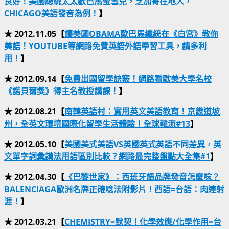
良好！美國總統太太歐巴馬蜜雪兒，芝加哥在地人，
CHICAGO美語發音為例！
】
★ 2012.11.05【
讓美國OBAMA歐巴馬總統在《白宮》教你
美語！YOUTUBE等網路免費英語外語學習工具，請多利
用！
】
★ 2012.09.14【
免費出國留學訣竅！網路看歐美大學名校
《諾貝爾獎》得主名教授講課！
】
★ 2012.08.21【
南韓英語村：實用英文美語教育！京畿道坡
州，全英文環境國際化留學生活體驗！全球韓流#13
】
★ 2012.05.10【
美國美式美語VS英國英式英語不同差異，英
文單字詞彙講法用語區別比較？網路最完整盤點大全集#1
】
★ 2012.04.30【
《巴黎世家》：西班牙語品牌發音怎麼唸？
BALENCIAGA歐洲名牌正確唸法附影片！西語=台語：肉連射
涯！
】
★ 2012.03.21【
CHEMISTRY=默契！化學效應/化學作用=台