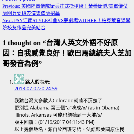
Continue
Previous:
美國陸軍儀隊衛兵花式操槍術！榮譽衛隊/美軍儀仗
Reading
隊閱兵耍槍表演樂儀隊招募
Next:
PSY江南STYLE神曲VS夢劇場WITHER！柏克萊音樂學
院校友作品完美結合
1 thought on “
台灣人英文外語不好原
因：自我感覺良好！歐巴馬總統夫人芝加
哥發音為例
”
路人假
表示:
2013-07-0220:24:59
我猜台灣大多數人Colorado就唸不清楚了
更別提 Alabama 第三個"a"唸成/ɑ/ (as in Obama)
Illinois, Arkansas 可能也能聽到一大堆/s/
版主回覆：(01/19/2017 04:11:43 PM)
以上幾個地名，源自於西班牙語、法語跟美國原住民