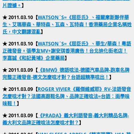
片證據。
】
★ 2011.03.10【
WATSON΄S
=
《屈臣氏》、福爾摩斯夥伴華
生、艾瑪華森、華特森、瓦森、瓦特森！香港藥局企業名稱姓
氏，中文翻譯混亂
】
★ 2011.03.10【
WATSON΄S=《屈臣氏》、華生/華森！粵語
正確發音。張學友MV+謝安琪香港廣告！台北迪化街老店！
李嘉誠《和記黃埔》企業藥局
】
★ 2011.03.09【
《BMW》德語唸法-德國汽車品牌-跑車名牌
完整正確發音-德文怎麼唸才對？台語超精準唸出！
】
★ 2011.03.09【
ROGER VIVIER《羅傑維威耶》RV-法語發音
怎麼唸才對？法國高跟鞋名牌、品牌正確唸法=台語：雨學味
味鞋！
】
★ 2011.03.09【
《PRADA》義大利語發音-義大利精品名牌-
義大利文品牌正確唸法怎麼唸才對？
】