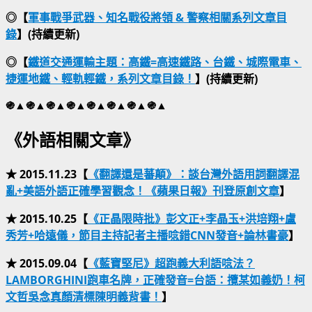
◎【
軍事戰爭武器、知名戰役將領 & 警察相關系列文章目
錄
】(持續更新)
◎【
鐵道交通運輸主題：高鐵=高速鐵路、台鐵、城際電車、
捷運地鐵、輕軌輕鐵，系列文章目錄！
】(持續更新)
֍▲֍▲֍▲֍▲֍▲֍▲֍▲֍▲
《外語相關文章》
★ 2015.11.23【
《翻譯還是蕃顛》：談台灣外語用詞翻譯混
亂+美語外語正確學習觀念！《蘋果日報》刊登原創文章
】
★ 2015.10.25【
《正晶限時批》彭文正+李晶玉+洪培翔+盧
秀芳+哈遠儀，節目主持記者主播唸錯CNN發音+論林書豪
】
★ 2015.09.04【
《藍寶堅尼》超跑義大利語唸法？
LAMBORGHINI跑車名牌，正確發音=台語：攬某如義奶！柯
文哲吳念真顏清標陳明義背書！
】