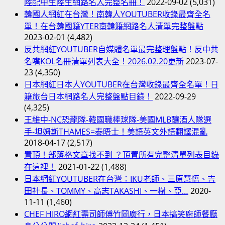
陸配中生陸生網路名人完整名冊！
2022-09-02
(5,031)
韓國人網紅在台灣！南韓人YOUTUBER收錄最齊全名
單！在台韓國籍YTER南韓籍網路名人清單完整盤點
2023-02-01
(4,482)
反共網紅YOUTUBER自媒體名單最完整理盤點！反中共
名嘴KOL名冊清單列表大全！2026.02.20更新
2023-07-
23
(4,350)
日本網紅日本人YOUTUBER在台灣收錄最齊全名單！日
籍旅台日本網路名人完整盤點目錄！
2022-09-29
(4,325)
王維中-NC恐龍隊-韓國職棒球隊-美國MLB釀酒人隊選
手-坦姆斯THAMES=泰晤士！美語英文外語翻譯混亂
2018-04-17
(2,517)
置頂！部落格文章找不到 ？頂置所有完整清單列表目錄
在這裡！
2021-01-22
(1,488)
日本網紅YOUTUBER在台灣：IKU老師、三原慧悟、吉
田社長、TOMMY、高志TAKASHI、一樹、亞…
2020-
11-11
(1,460)
CHEF HIRO網紅壽司師傅竹岡廣行，日本搞笑廚師餐廳