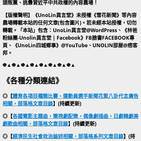
頭叛黨、挑釁習近平中共政權的內容農場！
【版權聲明】《UnoLin異言堂》未授權《雪花新聞》等內容
農場轉載本站的任何文章(包含圖片)。若未經本站授權，切勿
轉載。「本站」包含：UnoLin異言堂@WordPress、《林爸
粉絲團-Unolin異言堂 | Facebook》FB臉書FACEBOOK專
頁、《UnoLin四城鄉事》@YouTube、UNOLIN部屋@痞客
邦。
֍▲֍▲֍▲֍▲֍▲֍▲֍▲֍▲
《各種分類連結》
◎【
體育各項目種類比賽、運動員選手新聞花絮八卦代言廣告
相關，部落格文章目錄
】(持續更新)
◎【
各國電影主題曲，電視劇配樂，偶像劇插曲，日劇韓劇美
劇歌曲相關，部落格文章目錄
】(持續更新)
◎【
經濟民生社會政治論述相關，部落格系列文章目錄
】(持