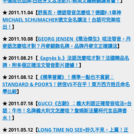
平價成衣品牌-西班牙文念法影片-蔡英文總統翻譯背書！
】
★ 2011.11.04【
舒馬克，德語發音怎麼唸？德國F-1車神
MICHAEL SCHUMACHER德文全名講法！台語可完美唸
出！
】
★ 2011.10.08【
GEORG JENSEN《喬治傑生》唸法發音，丹
麥語怎麼唸才對？丹麥銀飾名牌，品牌丹麥文正確講法
】
★ 2011.08.21【
《agnès b.》法語怎麼唸才對？法國精品名
牌，附多個正確法文發音影片證據！
】
★ 2011.08.12【
《標準普爾》！標準一點也不貧窮：
STANDARD & POOR’S！迷信VS不在乎！東方西方姓氏命名
學比較
】
★ 2011.07.18【
GUCCI《古馳》：義大利語正確發音唸法=台
語：牛市！名牌義大利文怎麼唸？詹姆斯法蘭柯代言品牌香
水！
】
★ 2011.05.12【
LONG TIME NO SEE=好久不見，上篇！正