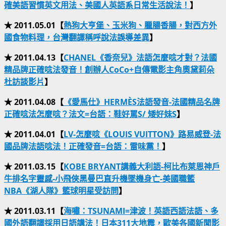
確美語習慣英文用法、美國人英語系日常生活說法！
】
★ 2011.05.01【
熱狗大亨堡、玉米狗、臘腸香腸，對西方外
國食物料理，台灣翻譯稱呼說法誤導差異
】
★ 2011.04.13【
CHANEL《香奈兒》法語怎麼唸才對？法國
精品牌正確唸法發音！創辦人CoCo+自傳電影主角奧黛莉朵
杜訪談影片
】
★ 2011.04.08【
《愛馬仕》HERMÈS法語發音-法國精品名牌
正確唸法怎麼唸？法文=台語：鞋好罵S/ 矮好妹S
】
★ 2011.04.01【
LV-怎麼唸《LOUIS VUITTON》路易威登-法
國品牌法語唸法！正確發音=台語：雷味黨！
】
★ 2011.03.15【
KOBE BRYANT講義大利語-柯比布萊恩神戶
牛排名字靈感-小飛俠黑曼巴直升機墜機身亡-美國職籃
NBA《湖人隊》籃球明星受訪問
】
★ 2011.03.11【
海嘯：TSUNAMI=津波！英語西語法語、多
國外語翻譯採用日語講法！日本311大地震，歐美各國新聞影