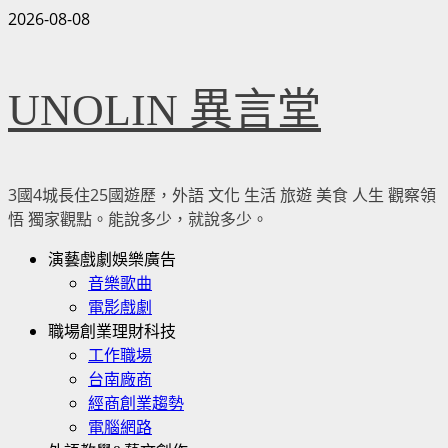
Skip
2026-08-08
to
content
UNOLIN 異言堂
3國4城長住25國遊歷，外語 文化 生活 旅遊 美食 人生 觀察領
悟 獨家觀點。能說多少，就說多少。
Primary
演藝戲劇娛樂廣告
Menu
音樂歌曲
電影戲劇
職場創業理財科技
工作職場
台南廠商
經商創業趨勢
電腦網路