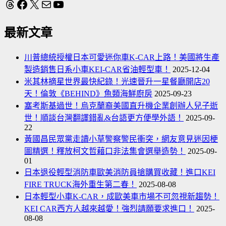
Threads
Facebook
X
電子郵件
YouTube
最新文章
川普總統授權日本可愛迷你車K-CAR上路！美國將生產
製造銷售日系小車KEI-CAR省油輕型車！
2025-12-04
米其林摘星世界最快紀錄！光速晉升一星餐廳開店20
天！倫敦《BEHIND》魚類海鮮廚房
2025-09-23
塞考斯基過世！烏克蘭裔美國直升機企業創辦人兒子逝
世！順談台灣翻譯錯亂&台語更方便學外語！
2025-09-
22
黃國昌民眾黨走讀小草警察警民衝突，網友意見迷因梗
圖精選！釋放柯文哲藉口非法集會選舉造勢！
2025-09-
01
日本退役輕型消防車歐美消防員搶購買收藏！進口KEI
FIRE TRUCK海外重生第二春！
2025-08-08
日本輕型小車K-CAR，成歐美車市場不可忽視新趨勢！
KEI CAR西方人越來越愛！強烈請願要求進口！
2025-
08-08