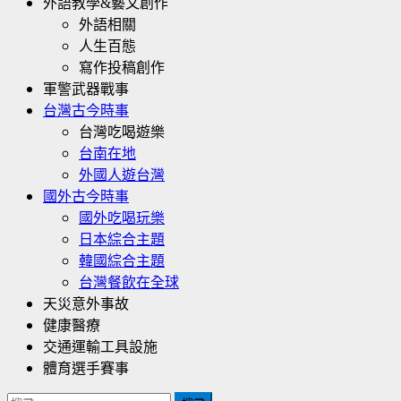
外語教學&藝文創作
外語相關
人生百態
寫作投稿創作
軍警武器戰事
台灣古今時事
台灣吃喝遊樂
台南在地
外國人遊台灣
國外古今時事
國外吃喝玩樂
日本綜合主題
韓國綜合主題
台灣餐飲在全球
天災意外事故
健康醫療
交通運輸工具設施
體育選手賽事