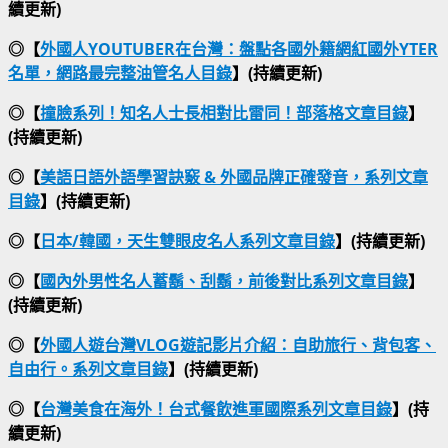
續更新)
◎【
外國人YOUTUBER在台灣：盤點各國外籍網紅國外YTER
名單，網路最完整油管名人目錄
】(持續更新)
◎【
撞臉系列！知名人士長相對比雷同！部落格文章目錄
】
(持續更新)
◎【
美語日語外語學習訣竅 & 外國品牌正確發音，系列文章
目錄
】(持續更新)
◎【
日本/韓國，天生雙眼皮名人系列文章目錄
】(持續更新)
◎【
國內外男性名人蓄鬍、刮鬍，前後對比系列文章目錄
】
(持續更新)
◎【
外國人遊台灣VLOG遊記影片介紹：自助旅行、背包客、
自由行。系列文章目錄
】(持續更新)
◎【
台灣美食在海外！台式餐飲進軍國際系列文章目錄
】(持
續更新)