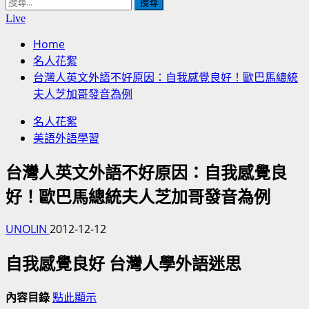
搜
尋
Live
關
Home
鍵
名人花絮
字:
台灣人英文外語不好原因：自我感覺良好！歐巴馬總統
夫人芝加哥發音為例
名人花絮
美語外語學習
台灣人英文外語不好原因：自我感覺良
好！歐巴馬總統夫人芝加哥發音為例
UNOLIN
2012-12-12
自我感覺良好 台灣人學外語迷思
內容目錄
點此顯示