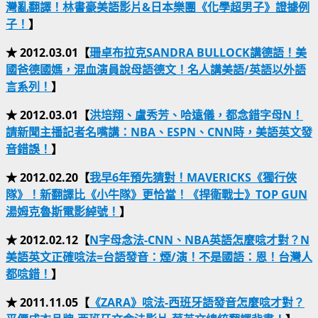
灣亂翻譯！林書豪美語影片&日本樂團《化學超男子》證據例
子！
】
★ 2012.03.01【
珊卓布拉克SANDRA BULLOCK講德語！美
國爸德國媽，混血演員說母語德文！名人講美語/英語以外語
言系列！
】
★ 2012.03.01【
洪培翔、盧秀芳、哈遠儀，都念錯字母N！
請新聞主播記者名嘴講：NBA、ESPN、CNN時，美語英文發
音錯誤！
】
★ 2012.02.20【
我早6年預先猜對！MAVERICKS《獨行俠
隊》！新翻譯比《小牛隊》更恰當！《捍衛戰士》TOP GUN
湯姆克魯斯電影綽號！
】
★ 2012.02.12【
N字母念法-CNN、NBA英語怎麼唸才對？N
美語英文正確唸法=台語發音：煙/演！不是國語：恩！台灣人
都唸錯！
】
★ 2011.11.05【
《ZARA》唸法-西班牙語發音怎麼唸才對？