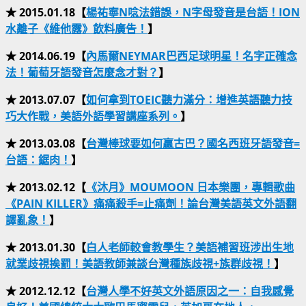
★ 2015.01.18【
楊祐寧N唸法錯誤，N字母發音是台語！ION
水離子《維他露》飲料廣告！
】
★ 2014.06.19【
內馬爾NEYMAR巴西足球明星！名字正確念
法！葡萄牙語發音怎麼念才對？
】
★ 2013.07.07【
如何拿到TOEIC聽力滿分：增進英語聽力技
巧大作戰，美語外語學習講座系列。
】
★ 2013.03.08【
台灣棒球要如何贏古巴？國名西班牙語發音=
台語：鋸肉！
】
★ 2013.02.12【
《沐月》MOUMOON 日本樂團，專輯歌曲
《PAIN KILLER》痛痛殺手=止痛劑！論台灣美語英文外語翻
譯亂象！
】
★ 2013.01.30【
白人老師較會教學生？美語補習班涉出生地
就業歧視挨罰！美語教師兼談台灣種族歧視+族群歧視！
】
★ 2012.12.12【
台灣人學不好英文外語原因之一：自我感覺