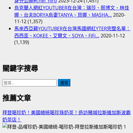
身分公開#chef_hiro
2023-12-24
(1,451)
烏克蘭人網紅YOUTUBER在台灣：瑞莎、蔡博文、林佳
娜、台夫BORYA烏妻TANYA、貝娜、MASHA…
2020-
11-12
(1,357)
馬來西亞籍YOUTUBER在台灣馬國網紅YTER完整名單：
西西歪、KOKEE、艾爾文、SOYA、FiFi…
2020-11-12
(1,139)
關鍵字搜尋
搜
尋
關
推薦文章
鍵
字:
拜登喝珍奶！美國總統喝珍珠奶茶！造訪賭城拉斯維加斯波霸
奶茶店！
1