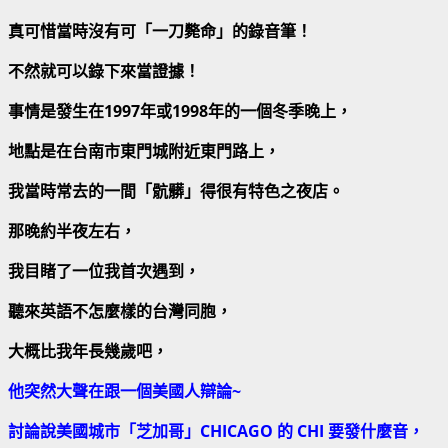
真可惜當時沒有可「一刀斃命」的錄音筆！
不然就可以錄下來當證據！
事情是發生在
1997
年或
1998
年的一個冬季晚上，
地點是在台南市東門城附近東門路上，
我當時常去的一間「骯髒」得很有特色之夜店。
那晚約半夜左右，
我目睹了一位我首次遇到，
聽來英語不怎麼樣的台灣同胞，
大概比我年長幾歲吧，
他突然大聲在跟一個美國人辯論~
討論說美國城市「芝加哥」
CHICAGO
的
CHI
要發什麼音，