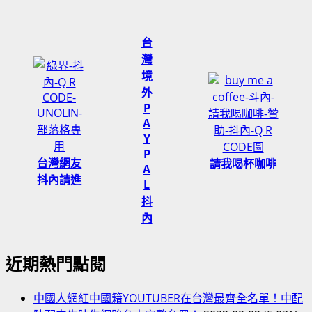
台
灣
境
外
P
A
Y
P
台灣網友
請我喝杯咖啡
A
抖內請進
L
抖
內
近期熱門點閱
中國人網紅中國籍YOUTUBER在台灣最齊全名單！中配