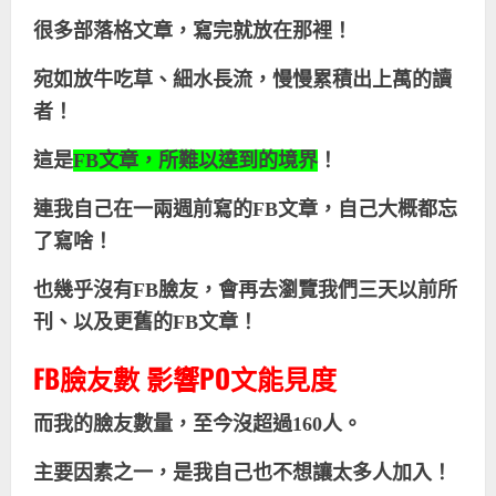
很多部落格文章，寫完就放在那裡！
宛如放牛吃草、細水長流，慢慢累積出上萬的讀
者！
這是
FB
文章，所難以達到的境界
！
連我自己在一兩週前寫的
FB
文章，自己大概都忘
了寫啥！
也幾乎沒有FB臉友，會再去瀏覽我們三天以前所
刊、以及更舊的
FB
文章！
FB臉友數 影響PO文能見度
而我的臉友數量，至今沒超過
160
人。
主要因素之一，是我自己也不想讓太多人加入！