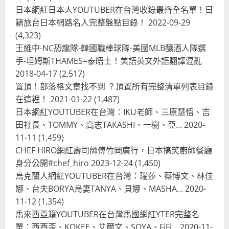
台灣餐飲在全球
尚未分類
日本網紅日本人YOUTUBER在台灣收錄最齊全名單！日
奧地利人愛喝珍奶、波霸奶茶奧地利
籍旅台日本網路名人完整盤點目錄！
2022-09-29
愛瘋、珍珠奶茶門市顧客大排長龍
(4,323)
2024-01-27
2
王維中-NC恐龍隊-韓國職棒球隊-美國MLB釀酒人隊選
手-坦姆斯THAMES=泰晤士！美語英文外語翻譯混亂
台灣餐飲在全球
電影戲劇
2018-04-17
(2,517)
獨家！芭比珍奶！珍珠奶茶飲料
BARBIE芭比娃娃肯尼電影聯名網友官
置頂！部落格文章找不到 ？頂置所有完整清單列表目錄
方影片！日出茶太CHATIME澳洲限定
在這裡！
2021-01-22
(1,487)
活動
3
日本網紅YOUTUBER在台灣：IKU老師、三原慧悟、吉
2023-08-03
田社長、TOMMY、高志TAKASHI、一樹、亞…
2020-
台灣餐飲在全球
11-11
(1,459)
波蘭人愛喝珍奶！珍珠奶茶店在波蘭
CHEF HIRO網紅壽司師傅竹岡廣行，日本搞笑廚師餐廳
受歡迎，波霸奶茶門市顧客大排長
龍，網紅宣傳華沙珍奶店人潮多
身分公開#chef_hiro
2023-12-24
(1,450)
烏克蘭人網紅YOUTUBER在台灣：瑞莎、蔡博文、林佳
4
2023-07-15
娜、台夫BORYA烏妻TANYA、貝娜、MASHA…
2020-
台灣餐飲在全球
11-12
(1,354)
美國人愛鼎泰豐小籠包！美國人吃鼎
馬來西亞籍YOUTUBER在台灣馬國網紅YTER完整名
泰豐受歡迎台灣米其林餐廳！加州賭
單：西西歪、KOKEE、艾爾文、SOYA、FiFi…
2020-11-