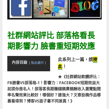
社群網站評比 部落格看長
期影響力 臉書重短期效應
此系列上一篇，請
按
內容目錄
點此顯示
此
！
★《社群網站軟體評比：
FB臉書VS部落格-1！影響力：FACEBOOK短期效益大
前提你是名人！部落客長期賺錢稿費稿酬收入瀏覽點閱
率名聲效果比較好！哪個好？誰強大？文章投稿作品哪
裏看得到？博客VS面子書不同差異！》