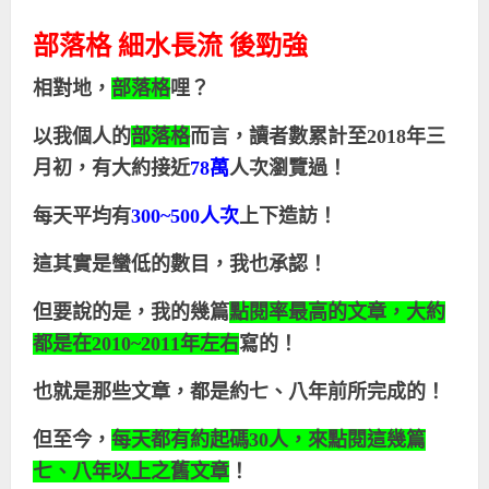
部落格 細水長流 後勁強
相對地，
部落格
哩？
以我個人的
部落格
而言，讀者數累計至
2018
年三
月初，有大約接近
78
萬
人次瀏覽過！
每天平均有
300~500
人次
上下造訪！
這其實是蠻低的數目，我也承認！
但要說的是，我的幾篇
點閱率最高的文章，大約
都是在
2010~2011
年左右
寫的！
也就是那些文章，都是約七、八年前所完成的！
但至今，
每天都有約起碼
30
人，來點閱這幾篇
七、八年以上之舊文章
！