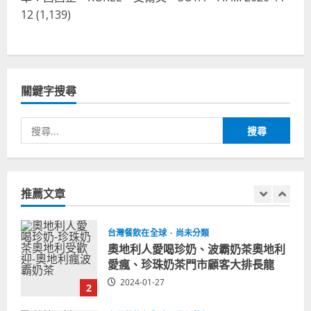
城西雅圖分店排隊人潮影片盤點
12
(1,139)
5
2023-06-13
台灣餐飲在全球
國外時事
拜登喝珍奶！美國總統喝珍珠奶茶！
造訪賭城拉斯維加斯波霸奶茶店！
關鍵字搜尋
2024-02-06
1
搜
尋
台灣餐飲在全球
尚未分類
奧地利人愛喝珍奶、波霸奶茶奧地利
關
愛瘋、珍珠奶茶門市顧客大排長龍
鍵
推薦文章
2024-01-27
字:
2
台灣餐飲在全球
電影戲劇
獨家！芭比珍奶！珍珠奶茶飲料
BARBIE芭比娃娃肯尼電影聯名網友官
方影片！日出茶太CHATIME澳洲限定
活動
3
2023-08-03