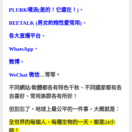
PLURK
噗浪
(
是的！它還在！
)
、
BEETALK (
男女約炮性愛常用
)
、
各大直播平台、
WhatsApp
、
微博、
WeChat
微信
…等等。
不同網站
/
軟體都各有特色千秋、不同國家都有各
自喜好、常用族群各有所好！
但別忘了，地球上最公平的一件事，大概就是：
全世界的每個人、每種生物的一天，都是
24
小
時！