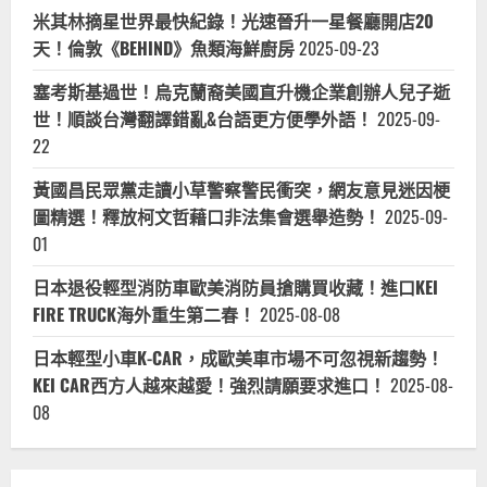
米其林摘星世界最快紀錄！光速晉升一星餐廳開店20
天！倫敦《BEHIND》魚類海鮮廚房
2025-09-23
塞考斯基過世！烏克蘭裔美國直升機企業創辦人兒子逝
世！順談台灣翻譯錯亂&台語更方便學外語！
2025-09-
22
黃國昌民眾黨走讀小草警察警民衝突，網友意見迷因梗
圖精選！釋放柯文哲藉口非法集會選舉造勢！
2025-09-
01
日本退役輕型消防車歐美消防員搶購買收藏！進口KEI
FIRE TRUCK海外重生第二春！
2025-08-08
日本輕型小車K-CAR，成歐美車市場不可忽視新趨勢！
KEI CAR西方人越來越愛！強烈請願要求進口！
2025-08-
08