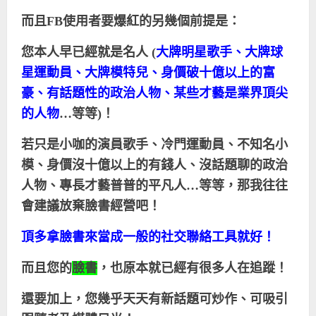
而且
FB
使用者要爆紅的另幾個前提是：
您本人早已經就是名人
(
大牌明星歌手、大牌球
星運動員、大牌模特兒、身價破十億以上的富
豪、有話題性的政治人物、某些才藝是業界頂尖
的人物
…等等
)
！
若只是小咖的演員歌手、冷門運動員、不知名小
模、身價沒十億以上的有錢人、沒話題聊的政治
人物、專長才藝普普的平凡人…等等，那我往往
會建議放棄臉書經營吧！
頂多拿臉書來當成一般的社交聯絡工具就好！
而且您的
臉書
，也原本就已經有很多人在追蹤！
還要加上，您幾乎天天有新話題可炒作、可吸引