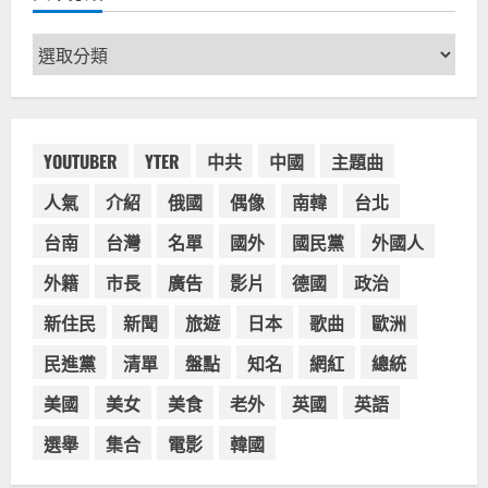
愛瘋、珍珠奶茶門市顧客大排長龍
2024-01-27
2
文
章
台灣餐飲在全球
電影戲劇
分
獨家！芭比珍奶！珍珠奶茶飲料
類
BARBIE芭比娃娃肯尼電影聯名網友官
方影片！日出茶太CHATIME澳洲限定
YOUTUBER
YTER
中共
中國
主題曲
活動
3
人氣
介紹
俄國
偶像
南韓
台北
2023-08-03
台灣餐飲在全球
台南
台灣
名單
國外
國民黨
外國人
波蘭人愛喝珍奶！珍珠奶茶店在波蘭
受歡迎，波霸奶茶門市顧客大排長
外籍
市長
廣告
影片
德國
政治
龍，網紅宣傳華沙珍奶店人潮多
新住民
新聞
旅遊
日本
歌曲
歐洲
4
2023-07-15
民進黨
清單
盤點
知名
網紅
總統
台灣餐飲在全球
美國人愛鼎泰豐小籠包！美國人吃鼎
美國
美女
美食
老外
英國
英語
泰豐受歡迎台灣米其林餐廳！加州賭
城西雅圖分店排隊人潮影片盤點
選舉
集合
電影
韓國
5
2023-06-13