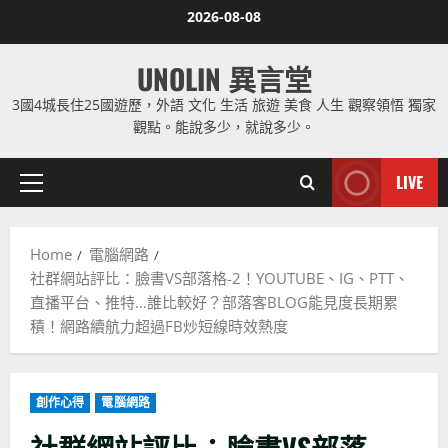
Skip
2026-08-08
to
content
UNOLIN 異言堂
3國4城長住25國遊歷，外語 文化 生活 旅遊 美食 人生 觀察領悟 獨家
觀點。能說多少，就說多少。
LIVE
Primary
Menu
Home
電腦網路
社群網站評比：臉書VS部落格-2！YOUTUBE、IG、PTT、
直播平台、推特…誰比較好？部落客BLOG能見度長期累
積！網路續航力超過FB炒短線時效熱度
創作心得
電腦網路
社群網站評比：臉書VS部落