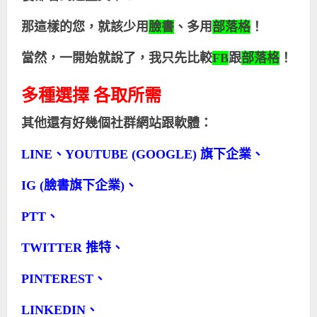
那這樣的您，就該少用
臉書
、多用
部落格
！
當然，一開始就說了，我只先比較
FB
跟
部落格
！
多種選擇 各取所需
其他還有好幾個社群網站跟軟體：
LINE
、
YOUTUBE (GOOGLE)
旗下企業、
IG (
臉書旗下企業
)
、
PTT
、
TWITTER
推特、
PINTEREST
、
LINKEDIN
、