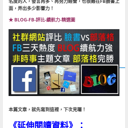
名度的人，發言再多、再努力經營，也很難在FB臉書上
面，弄出多少影響力！
★ BLOG-FB-評比-續航力-精選圖
本篇文章，就先寫到這裡，下次見囉！
《延伸閱讀資料》：