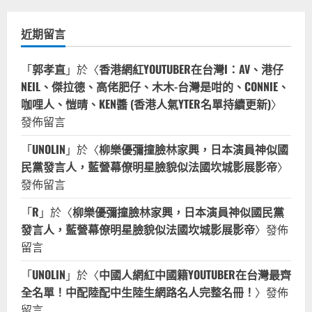
近期留言
「
郭孝直
」於〈
香港網紅YOUTUBER在台灣I：AV、港仔
NEIL、傑拉德、高佬肥仔、木木-台灣是咁的、CONNIE、
咖哩人、愷晴、KEN醬 (香港人氣YTER名單持續更新)
〉
發佈留言
「
UNOLIN
」於〈
柳樂優彌撞臉林家興，日本演員神似國
民黨發言人，藍營幕僚明星臉貌似法國坎城影展影帝
〉
發佈留言
「
R
」於〈
柳樂優彌撞臉林家興，日本演員神似國民黨
發言人，藍營幕僚明星臉貌似法國坎城影展影帝
〉發佈
留言
「
UNOLIN
」於〈
中國人網紅中國籍YOUTUBER在台灣最齊
全名單！中配陸配中生陸生網路名人完整名冊！
〉發佈
留言