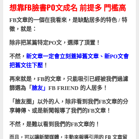
想靠FB臉書PO文成名 前提多 門檻高
FB
文章的一個在我看來，是缺點居多的特色
/
特
徵，就是：
除非把某篇特定
PO
文，選擇了頂置！
不然，
新文章一定會立刻蓋掉舊文章、新
PO
文會
把舊文往下壓
！
再來就是，
FB
的文章，只能吸引已經被我們過濾
篩選為「
臉友」
FB FRIEND
的人居多！
「臉友圈」以外的人，除非看到我們FB文章的分
享轉傳、或是新聞報導了我們的FB文章！
不然，是難以看到我們的
FB
文章的！
而且，可以讓新聞媒體，主動來報導引用的 FB 文章留