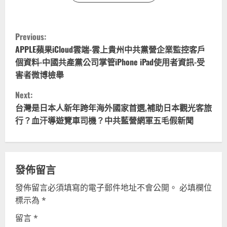
C
Previous:
o
APPLE蘋果iCloud雲端-雲上貴州中共黨營企業監控客戶
個資料-中國共產黨公司掌管iPhone iPad使用者資訊-受
n
害者微博檢舉
t
Next:
台灣是日本人新年跨年海外國家首選,補助日本觀光客旅
i
行？血汗導遊覽車司機？中共藍營網軍五毛假新聞
n
u
發佈留言
e
發佈留言必須填寫的電子郵件地址不會公開。
必填欄位
R
標示為
*
留言
*
e