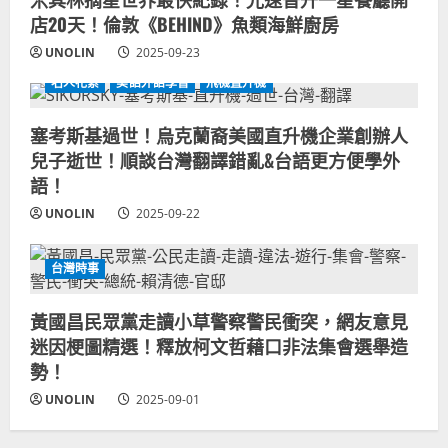
店20天！倫敦《BEHIND》魚類海鮮廚房
UNOLIN
2025-09-23
名人花絮
美語外語學習
飛機直升機
塞考斯基過世！烏克蘭裔美國直升機企業創辦人
兒子逝世！順談台灣翻譯錯亂&台語更方便學外
語！
UNOLIN
2025-09-22
台灣時事
黃國昌民眾黨走讀小草警察警民衝突，網友意見
迷因梗圖精選！釋放柯文哲藉口非法集會選舉造
勢！
UNOLIN
2025-09-01