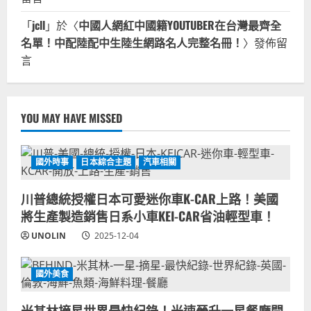
「
jcll
」於〈
中國人網紅中國籍YOUTUBER在台灣最齊全
名單！中配陸配中生陸生網路名人完整名冊！
〉發佈留
言
YOU MAY HAVE MISSED
國外時事
日本綜合主題
汽車相關
川普總統授權日本可愛迷你車K-CAR上路！美國
將生產製造銷售日系小車KEI-CAR省油輕型車！
UNOLIN
2025-12-04
國外美食
米其林摘星世界最快紀錄！光速晉升一星餐廳開