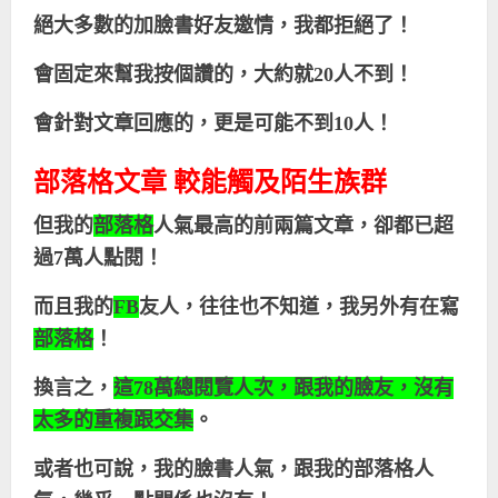
絕大多數的加臉書好友邀情，我都拒絕了！
會固定來幫我按個讚的，大約就
20
人不到！
會針對文章回應的，更是可能不到
10
人！
部落格文章 較能觸及陌生族群
但我的
部落格
人氣最高的前兩篇文章，卻都已超
過
7
萬人點閱！
而且我的
FB
友人，往往也不知道，我另外有在寫
部落格
！
換言之，
這
78
萬總閱覽人次，跟我的臉友，沒有
太多的重複跟交集
。
或者也可說，我的臉書人氣，跟我的部落格人