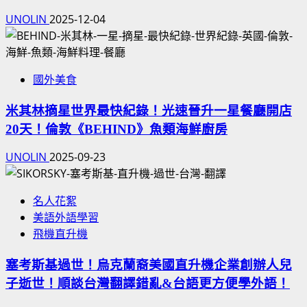
UNOLIN
2025-12-04
國外美食
米其林摘星世界最快紀錄！光速晉升一星餐廳開店
20天！倫敦《BEHIND》魚類海鮮廚房
UNOLIN
2025-09-23
名人花絮
美語外語學習
飛機直升機
塞考斯基過世！烏克蘭裔美國直升機企業創辦人兒
子逝世！順談台灣翻譯錯亂&台語更方便學外語！