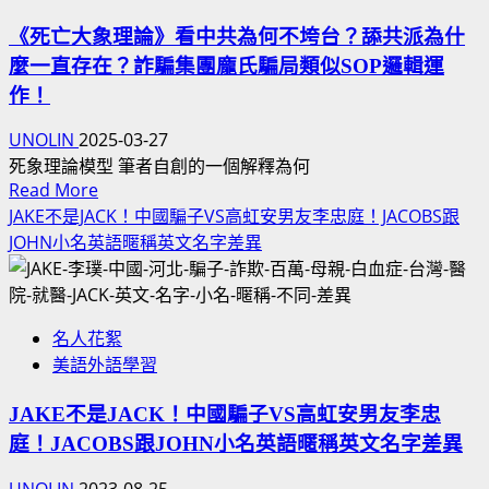
肉
台
SHAWN
《死亡大象理論》看中共為何不垮台？舔共派為什
旅
LOONG
麼一直存在？詐騙集團龐氏騙局類似SOP邏輯運
遊
比
VLOG
作！
較
訪
台
UNOLIN
2025-03-27
台
北
死象理論模型 筆者自創的一個解釋為何
觀
捷
Read
Read More
光
運
more
JAKE不是JACK！中國騙子VS高虹安男友李忠庭！JACOBS跟
影
VS
about
JOHN小名英語暱稱英文名字差異
片
吉
《死
系
隆
亡
列！
坡
大
東
地
名人花絮
象
南
鐵
美語外語學習
理
亞
介
論》
東
JAKE不是JACK！中國騙子VS高虹安男友李忠
紹
看
協
不
庭！JACOBS跟JOHN小名英語暱稱英文名字差異
中
國
同
共
家
UNOLIN
2023-08-25