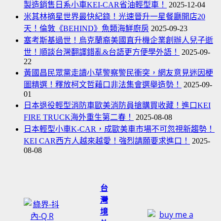
賽
製造銷售日系小車KEI-CAR省油輕型車！
2025-12-04
盟
愛
事
米其林摘星世界最快紀錄！光速晉升一星餐廳開店20
友
情
啟
天！倫敦《BEHIND》魚類海鮮廚房
2025-09-23
軍
開
示
塞考斯基過世！烏克蘭裔美國直升機企業創辦人兒子逝
隊
了
(轉
世！順談台灣翻譯錯亂&台語更方便學外語！
2025-09-
駐
我
貼
22
台
們
黃國昌民眾黨走讀小草警察警民衝突，網友意見迷因梗
文
交
一
圖精選！釋放柯文哲藉口非法集會選舉造勢！
2025-09-
章)
流、
個
01
中
玩
日本退役輕型消防車歐美消防員搶購買收藏！進口KEI
共
笑！
FIRE TRUCK海外重生第二春！
2025-08-08
武
翻
日本輕型小車K-CAR，成歐美車市場不可忽視新趨勢！
統
唱
KEI CAR西方人越來越愛！強烈請願要求進口！
2025-
=
08-08
LAURA
打
PAUSINI
聯
義
軍
大
台
利
灣
歌
境