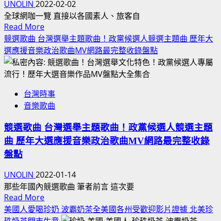
目
UNOLIN
2022-02-02
2022
看
錄！
全球網咖一覽 直接以各國素人、旅客自
縣
台
Read
Read More
市
灣
more
競選歌曲 台灣選舉主題歌曲！政黨候選人競選主題曲 歷年大
長
中
about
選應援音樂政治歌曲MV網路最完整收錄盤點
選
國
網
舉
媒
咖
新
體
在
聞
盲
台灣時事
全
題
點！
音樂歌曲
球
材。
沙
一
轉
文
競選歌曲 台灣選舉主題歌曲！政黨候選人競選主題
覽！
貼
主
曲 歷年大選應援音樂政治歌曲MV網路最完整收錄
各
文
義
國
盤點
章
歧
網
視
UNOLIN
2022-01-14
路
忽
那些年國內競選歌曲 筆者前言 這次要
咖
Read
Read More
略
啡
more
美國人愛喝珍奶 波霸奶茶全美國各州受歡迎影片證據 北美珍
馬
店
about
珠奶茶門市生意