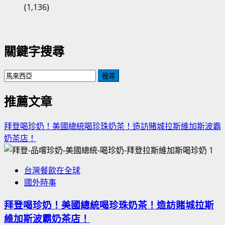
(1,136)
關鍵字搜尋
搜
尋
關
推薦文章
鍵
字:
拜登喝珍奶！美國總統喝珍珠奶茶！造訪賭城拉斯維加斯波霸
奶茶店！
1
台灣餐飲在全球
國外時事
拜登喝珍奶！美國總統喝珍珠奶茶！造訪賭城拉斯
維加斯波霸奶茶店！