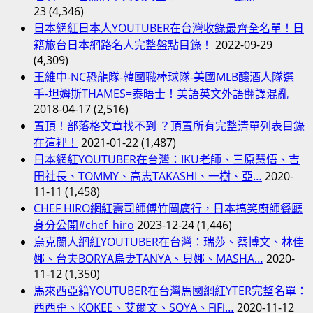
23
(4,346)
日本網紅日本人YOUTUBER在台灣收錄最齊全名單！日
籍旅台日本網路名人完整盤點目錄！
2022-09-29
(4,309)
王維中-NC恐龍隊-韓國職棒球隊-美國MLB釀酒人隊選
手-坦姆斯THAMES=泰晤士！美語英文外語翻譯混亂
2018-04-17
(2,516)
置頂！部落格文章找不到 ？頂置所有完整清單列表目錄
在這裡！
2021-01-22
(1,487)
日本網紅YOUTUBER在台灣：IKU老師、三原慧悟、吉
田社長、TOMMY、高志TAKASHI、一樹、亞…
2020-
11-11
(1,458)
CHEF HIRO網紅壽司師傅竹岡廣行，日本搞笑廚師餐廳
身分公開#chef_hiro
2023-12-24
(1,446)
烏克蘭人網紅YOUTUBER在台灣：瑞莎、蔡博文、林佳
娜、台夫BORYA烏妻TANYA、貝娜、MASHA…
2020-
11-12
(1,350)
馬來西亞籍YOUTUBER在台灣馬國網紅YTER完整名單：
西西歪、KOKEE、艾爾文、SOYA、FiFi…
2020-11-12