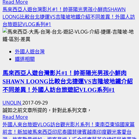
舌
Read
Read More
紅
歌
more
馬來西亞人遊台灣影片#1！帥哥陽光男孩小鮮肉SHAWN
YTER
about
手
LOONG比較台北捷運VS吉隆坡地鐵介紹不同差異！外國人訪
完
馬
台旅遊記VLOG系列#1
整
來
名
西
單：
亞
西
外國人遊台灣
美
西
鐵道相關
女
歪、
正
KOKEE、
馬來西亞人遊台灣影片#1！帥哥陽光男孩小鮮肉
妹-
艾
SHAWN LOONG比較台北捷運VS吉隆坡地鐵介紹
AGNES
爾
LIM-
不同差異！外國人訪台旅遊記VLOG系列#1
文、
好
SOYA、
UNOLIN
2017-09-29
身
FiFi
誠如之前文章所提的，針對此系列文章，
材
法
Read
Read More
台
國
more
外國人來台旅遊VLOG訪台觀光影片系列！東南亞東協國家篇
中
about
酷
前言！新加坡馬來西亞印尼泰國菲律賓越南印度觀光客愛台
台
馬
女