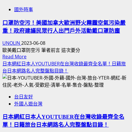
南
共
龐
忠
印
國外時事
網
氏
庭！
度
紅
騙
JACOBS
觀
口罩防空污！美國加拿大歐洲野火霧霾空氣污染嚴
YOUTUBER
局
跟
光
重！政府建議民眾行人出門戶外活動戴口罩防塵
自
JOHN
類
客
媒
小
似
UNOLIN
2023-06-08
愛
體
SOP
名
歐美戴口罩防空污 筆者前言 這次要分
台
名
邏
英
Read
Read More
灣、
單
輯
語
more
日本網紅日本人YOUTUBER在台灣收錄最齊全名單！日籍旅
旅
最
運
暱
about
台日本網路名人完整盤點目錄！
客
完
作！
稱
口
數
整
英
罩
量
理
文
防
增
盤
台日友好
名
空
加、
點！
外國人遊台灣
字
污！
遊
反
差
美
客
中
日本網紅日本人YOUTUBER在台灣收錄最齊全名
異
國
暴
共
單！日籍旅台日本網路名人完整盤點目錄！
加
增！
名