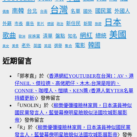
類
台灣
南韓
國民黨
台北
外國人
名單
國外
台南
偶像
日本
新住民
外籍
市長
廣告
新聞
影片
德國
政治
旅遊
美國
歌曲
網紅
總統
清單
盤點
知名
民進黨
歐洲
韓國
電影
老外
英國
選舉
美食
英語
集合
美女
近期留言
「
郭孝直
」於〈
香港網紅YOUTUBER在台灣I：AV、港
仔NEIL、傑拉德、高佬肥仔、木木-台灣是咁的、
CONNIE、咖哩人、愷晴、KEN醬 (香港人氣YTER名單
持續更新)
〉發佈留言
「
UNOLIN
」於〈
柳樂優彌撞臉林家興，日本演員神似
國民黨發言人，藍營幕僚明星臉貌似法國坎城影展影
帝
〉發佈留言
「
R
」於〈
柳樂優彌撞臉林家興，日本演員神似國民黨
發言人，藍營幕僚明星臉貌似法國坎城影展影帝
〉發佈