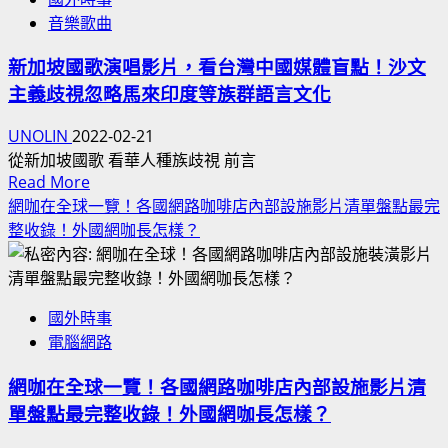
寨
眾
齊
BY
音樂歌曲
詐
行
全
UNOLIN
騙
人
名
新加坡國歌演唱影片，看台灣中國媒體盲點！沙文
議
出
單！
主義歧視忽略馬來印度等族群語言文化
題
門
日
一
戶
UNOLIN
2022-02-21
籍
石
外
從新加坡國歌 看華人種族歧視 前言
旅
多
活
Read
Read More
台
鳥！
動
more
網咖在全球一覽！各國網路咖啡店內部設施影片清單盤點最完
日
受
about
戴
整收錄！外國網咖長怎樣？
本
害
新
口
網
者
加
罩
路
是
坡
防
名
黑
國外時事
國
塵
人
道
電腦網路
歌
完
人
演
整
蛇
網咖在全球一覽！各國網路咖啡店內部設施影片清
唱
盤
集
單盤點最完整收錄！外國網咖長怎樣？
影
點
團？
片，