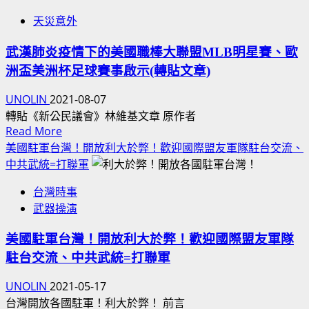
最
鄉
奶
羽
天災意外
完
長
茶
毛
整
陳
門
球
武漢肺炎疫情下的美國職棒大聯盟MLB明星賽、歐
收
亞
市
冠
洲盃美洲杯足球賽事啟示(轉貼文章)
錄
麟
生
軍
盤
跟
意
UNOLIN
2021-08-07
不
點
我
轉貼《新公民議會》林維基文章 原作者
行！
當
Read
Read More
中
年
more
美國駐軍台灣！開放利大於弊！歡迎國際盟友軍隊駐台交流、
共
網
about
中共武統=打聯軍
黨
路
武
慶
MSN
台灣時事
漢
空
噗
武器操演
肺
軍
浪
炎
衝
交
美國駐軍台灣！開放利大於弊！歡迎國際盟友軍隊
疫
場
流
駐台交流、中共武統=打聯軍
情
統
多
下
派
UNOLIN
2021-05-17
次！
的
讚
台灣開放各國駐軍！利大於弊！ 前言
兼