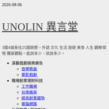
Skip
2026-08-06
to
content
UNOLIN 異言堂
3國4城長住25國遊歷，外語 文化 生活 旅遊 美食 人生 觀察領
悟 獨家觀點。能說多少，就說多少。
Primary
演藝戲劇娛樂廣告
Menu
音樂歌曲
電影戲劇
職場創業理財科技
工作職場
台南廠商
經商創業趨勢
電腦網路