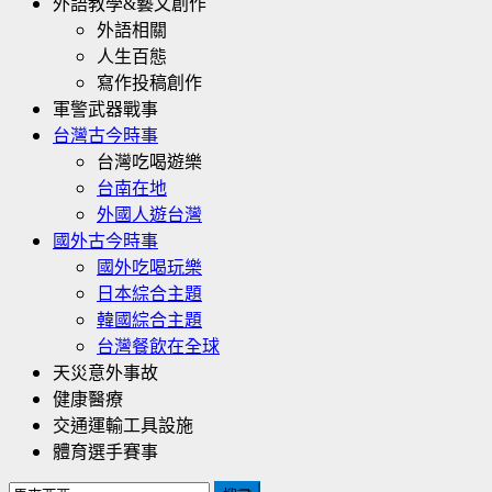
外語教學&藝文創作
外語相關
人生百態
寫作投稿創作
軍警武器戰事
台灣古今時事
台灣吃喝遊樂
台南在地
外國人遊台灣
國外古今時事
國外吃喝玩樂
日本綜合主題
韓國綜合主題
台灣餐飲在全球
天災意外事故
健康醫療
交通運輸工具設施
體育選手賽事