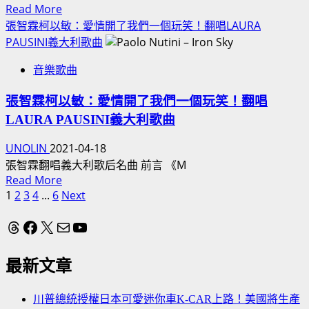
美
Read
Read More
回
國
more
張智霖柯以敏：愛情開了我們一個玩笑！翻唱LAURA
憶
職
about
PAUSINI義大利歌曲
載
棒
美
父
大
音樂歌曲
國
母
聯
駐
伯
盟
張智霖柯以敏：愛情開了我們一個玩笑！翻唱
軍
母
MLB
LAURA PAUSINI義大利歌曲
台
屏
明
灣！
東
UNOLIN
2021-04-18
星
開
探
張智霖翻唱義大利歌后名曲 前言 《M
賽、
放
親
Read
Read More
歐
利
過
more
1
2
3
4
...
6
Next
洲
文
大
往！
about
盃
於
章
Threads
Facebook
X
電子郵件
YouTube
張
美
弊！
智
分
洲
歡
霖
杯
最新文章
迎
頁
柯
足
國
以
球
川普總統授權日本可愛迷你車K-CAR上路！美國將生產
際
敏：