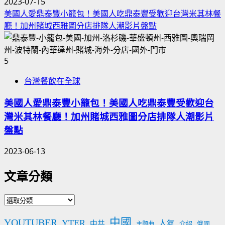
2023-07-15
美國人愛鼎泰豐小籠包！美國人吃鼎泰豐受歡迎台灣米其林餐
廳！加州賭城西雅圖分店排隊人潮影片盤點
5
台灣餐飲在全球
美國人愛鼎泰豐小籠包！美國人吃鼎泰豐受歡迎台
灣米其林餐廳！加州賭城西雅圖分店排隊人潮影片
盤點
2023-06-13
文章分類
文
章
中國
YOUTUBER
YTER
分
人氣
中共
介紹
主題曲
俄國