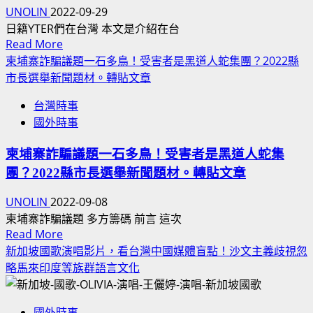
拿
巧
UNOLIN
2022-09-29
嘴
大
合
KOL
日籍YTER們在台灣 本文是介紹在台
歐
呼
Read
Read More
名
洲
more
應
柬埔寨詐騙議題一石多鳥！受害者是黑道人蛇集團？2022縣
冊
野
about
蔡
市長選舉新聞題材。轉貼文章
清
火
日
英
單
霧
台灣時事
本
文
列
霾
國外時事
網
總
表
空
紅
統
大
氣
柬埔寨詐騙議題一石多鳥！受害者是黑道人蛇集
日
民
全！
污
團？2022縣市長選舉新聞題材。轉貼文章
本
進
2026.02.20
染
人
黨
更
UNOLIN
2022-09-08
嚴
YOUTUBER
政
新
柬埔寨詐騙議題 多方籌碼 前言 這次
重！
在
府
Read
Read More
政
台
新
more
新加坡國歌演唱影片，看台灣中國媒體盲點！沙文主義歧視忽
府
灣
南
about
略馬來印度等族群語言文化
建
收
向
柬
議
錄
政
埔
民
最
策！
國外時事