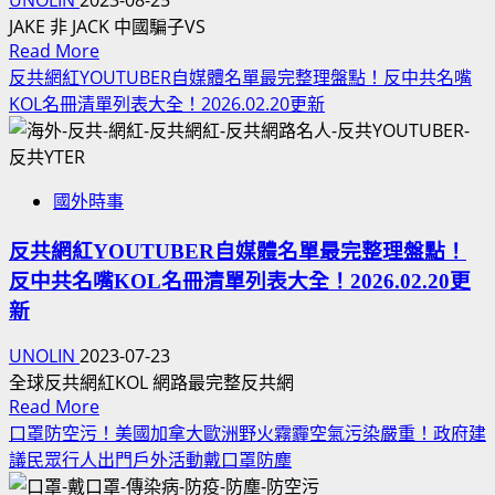
差
為
篇
JAKE 非 JACK 中國騙子VS
異！
何
Read
前
Read More
外
不
more
言！
反共網紅YOUTUBER自媒體名單最完整理盤點！反中共名嘴
國
垮
about
新
KOL名冊清單列表大全！2026.02.20更新
人
台？
JAKE
加
訪
舔
不
坡
台
共
是
馬
旅
派
國外時事
JACK！
來
遊
為
中
西
記
什
反共網紅YOUTUBER自媒體名單最完整理盤點！
國
亞
VLOG
麼
反中共名嘴KOL名冊清單列表大全！2026.02.20更
騙
印
系
一
子
新
尼
列
直
VS
泰
#1
存
UNOLIN
2023-07-23
高
國
在？
全球反共網紅KOL 網路最完整反共網
虹
菲
Read
Read More
詐
安
律
more
口罩防空污！美國加拿大歐洲野火霧霾空氣污染嚴重！政府建
騙
男
賓
about
議民眾行人出門戶外活動戴口罩防塵
集
友
越
反
團
李