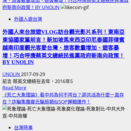
灣、旅客數量增加、遊客暴增！巧合呼應蔡英文總統民進黨政
北
來
友
府新南向政策！BY UNOLIN
新
西
等
北
外國人遊台灣
亞
(旅
市
人
台
吃
外國人來台旅遊VLOG訪台觀光影片系列！東南亞
遊
大
貨
東協國家篇前言！新加坡馬來西亞印尼泰國菲律賓
台
馬
美
KOL
灣
越南印度觀光客愛台灣、旅客數量增加、遊客暴
食
持
影
增！巧合呼應蔡英文總統民進黨政府新南向政策！
料
續
片
BY UNOLIN
理
更
#1！
自
UNOLIN
2017-09-29
新)
帥
由
前言 蔡英文總統在去年，2016年5
哥
行
Read
Read More
陽
之
more
《死亡大象理論》看中共為何不垮台？舔共派為什麼一直存
光
旅
about
在？詐騙集團龐氏騙局類似SOP邏輯運作！
男
2017
外
孩
國
小
人
鮮
台灣時事
來