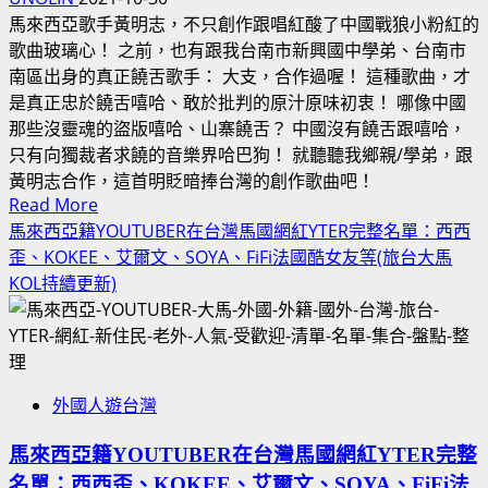
馬來西亞歌手黃明志，不只創作跟唱紅酸了中國戰狼小粉紅的
歌曲玻璃心！ 之前，也有跟我台南市新興國中學弟、台南市
南區出身的真正饒舌歌手： 大支，合作過喔！ 這種歌曲，才
是真正忠於饒舌嘻哈、敢於批判的原汁原味初衷！ 哪像中國
那些沒靈魂的盜版嘻哈、山寨饒舌？ 中國沒有饒舌跟嘻哈，
只有向獨裁者求饒的音樂界哈巴狗！ 就聽聽我鄉親/學弟，跟
黃明志合作，這首明貶暗捧台灣的創作歌曲吧！
Read
Read More
more
馬來西亞籍YOUTUBER在台灣馬國網紅YTER完整名單：西西
about
歪、KOKEE、艾爾文、SOYA、FiFi法國酷女友等(旅台大馬
黃
KOL持續更新)
明
志
&
大
外國人遊台灣
支：
鬼
馬來西亞籍YOUTUBER在台灣馬國網紅YTER完整
島！
名單：西西歪、KOKEE、艾爾文、SOYA、FiFi法
歌