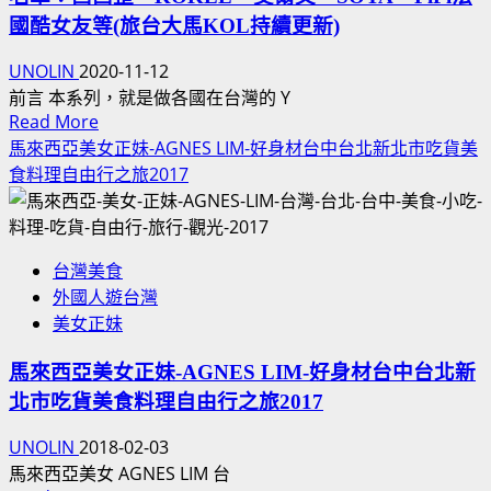
曲
國酷女友等(旅台大馬KOL持續更新)
BY
UNOLIN
2020-11-12
馬
前言 本系列，就是做各國在台灣的 Y
來
Read
Read More
西
more
馬來西亞美女正妹-AGNES LIM-好身材台中台北新北市吃貨美
亞
about
食料理自由行之旅2017
鬼
馬
才
來
&
西
台
台灣美食
亞
南
外國人遊台灣
籍
新
美女正妹
YOUTUBER
興
在
國
馬來西亞美女正妹-AGNES LIM-好身材台中台北新
台
中
北市吃貨美食料理自由行之旅2017
灣
學
馬
弟
UNOLIN
2018-02-03
國
饒
馬來西亞美女 AGNES LIM 台
網