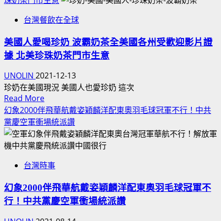
來
內
競
印
部
台灣餐飲在全球
選
度
設
歌
等
施
美國人愛喝珍奶 波霸奶茶全美國各州受歡迎影片證
曲
族
影
據 北美珍珠奶茶門市生意
台
群
片
灣
語
清
UNOLIN
2021-12-13
選
言
單
珍奶在美國現況 美國人也愛珍奶 這次
舉
文
Read
Read More
盤
主
化
more
幻象2000伴飛華航戴姿穎麟洋配東奧羽毛球冠軍不行！中共
點
題
about
黨慶空軍衝場統派讚
最
歌
美
完
曲！
國
整
政
人
收
黨
台灣時事
愛
錄！
候
喝
外
選
幻象2000伴飛華航戴姿穎麟洋配東奧羽毛球冠軍不
珍
國
人
行！中共黨慶空軍衝場統派讚
奶
網
競
波
咖