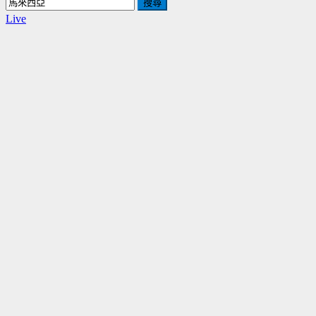
搜
尋
Live
關
鍵
字: