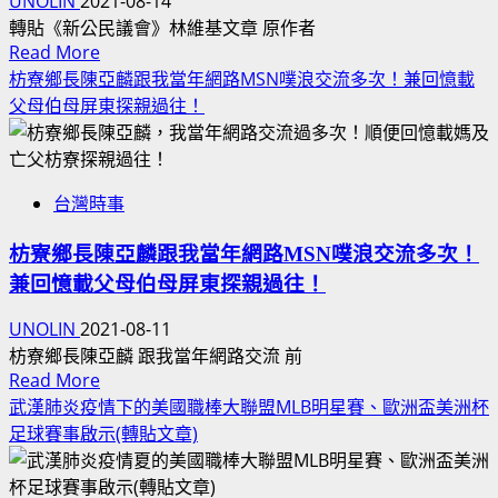
UNOLIN
2021-08-14
選
霸
長
轉貼《新公民議會》林維基文章 原作者
主
奶
怎
Read
Read More
題
茶
樣？
more
枋寮鄉長陳亞麟跟我當年網路MSN噗浪交流多次！兼回憶載
曲
全
about
父母伯母屏東探親過往！
歷
美
幻
年
國
象
大
各
2000
選
州
台灣時事
伴
應
受
飛
援
歡
枋寮鄉長陳亞麟跟我當年網路MSN噗浪交流多次！
華
音
迎
兼回憶載父母伯母屏東探親過往！
航
樂
影
戴
政
UNOLIN
2021-08-11
片
姿
治
枋寮鄉長陳亞麟 跟我當年網路交流 前
證
穎
歌
Read
Read More
據
麟
曲
more
武漢肺炎疫情下的美國職棒大聯盟MLB明星賽、歐洲盃美洲杯
北
洋
MV
about
足球賽事啟示(轉貼文章)
美
配
網
枋
珍
東
路
寮
珠
奧