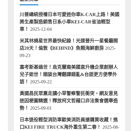
5
2025-08-08
川普總統授權日本可愛迷你車K-CAR上路！美國
將生產製造銷售日系小車KEI-CAR省油輕型
車！
2025-12-04
米其林摘星世界最快紀錄！光速晉升一星餐廳開
店20天！倫敦《BEHIND》魚類海鮮廚房
2025-
09-23
塞考斯基過世！烏克蘭裔美國直升機企業創辦人
兒子逝世！順談台灣翻譯錯亂&台語更方便學外
語！
2025-09-22
黃國昌民眾黨走讀小草警察警民衝突，網友意見
迷因梗圖精選！釋放柯文哲藉口非法集會選舉造
勢！
2025-09-01
日本退役輕型消防車歐美消防員搶購買收藏！進
口KEI FIRE TRUCK海外重生第二春！
2025-08-