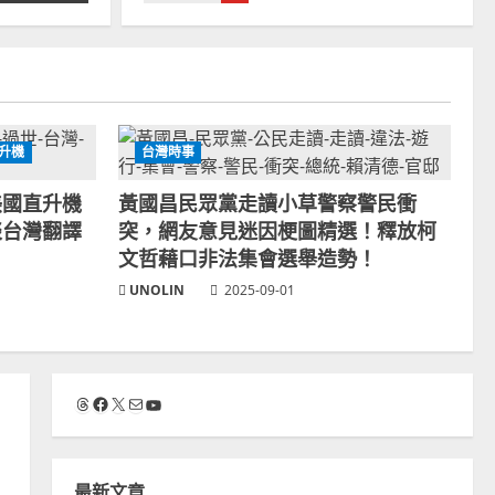
車！
2025-12-04
米其林摘星世界最快紀
錄！光速晉升一星餐廳
開店20天！倫敦
《BEHIND》魚類海鮮
2
廚房
升機
台灣時事
2025-09-23
塞考斯基過世！烏克蘭
裔美國直升機企業創辦
美國直升機
黃國昌民眾黨走讀小草警察警民衝
人兒子逝世！順談台灣
談台灣翻譯
突，網友意見迷因梗圖精選！釋放柯
翻譯錯亂&台語更方便
3
文哲藉口非法集會選舉造勢！
學外語！
UNOLIN
2025-09-01
2025-09-22
黃國昌民眾黨走讀小草
警察警民衝突，網友意
見迷因梗圖精選！釋放
柯文哲藉口非法集會選
4
舉造勢！
Threads
Facebook
X
電子郵件
YouTube
2025-09-01
日本退役輕型消防車歐
美消防員搶購買收藏！
進口KEI FIRE TRUCK
海外重生第二春！
最新文章