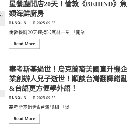
權
星餐廳開店20天！倫敦《BEHIND》魚
這
日
裡！
本
類海鮮廚房
可
愛
迷
UNOLIN
2025-09-23
你
車
倫敦餐廳20天速摘米其林一星 「開業
K-
CAR
上
Read
Read More
路！
more
美
about
國
米
將
其
生
林
產
摘
塞考斯基過世！烏克蘭裔美國直升機企
製
星
造
世
業創辦人兒子逝世！順談台灣翻譯錯亂
銷
界
售
最
日
&台語更方便學外語！
快
系
紀
小
錄！
UNOLIN
2025-09-22
車
光
KEI-
速
塞考斯基過世&台灣誤翻 「談
CAR
晉
省
升
油
一
Read
Read More
輕
星
more
型
餐
about
車！
廳