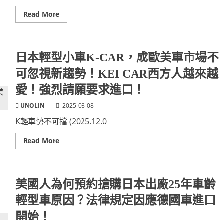
&
衝
台
突，
Read
Read More
語
網
more
更
友
about
方
意
日
便
見
本
學
迷
退
外
因
役
日本輕型小車K-CAR，成歐美車市場不
語！
梗
輕
圖
型
可忽視新趨勢！KEI CAR西方人越來越
精
消
選！
防
釋
愛！強烈請願要求進口！
車
放
歐
柯
美
UNOLIN
2025-08-08
文
消
哲
防
K輕車勢不可擋 (2025.12.0
藉
員
口
搶
非
購
Read
Read More
法
買
more
集
收
about
會
藏！
日
選
進
本
舉
口
輕
造
KEI
型
美國人為何預約搶購日本出廠25年車齡
勢！
FIRE
小
TRUCK
車
輕型車原因？法律規定因應德國車進口
海
K-
外
CAR，
重
開始！
成
生