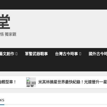
堂
領悟 獨家觀
藝文創作
軍警武器戰事
台灣古今時事
國外古今
米其林摘星世界最快紀錄！光速晉升一星餐廳開店20
WS