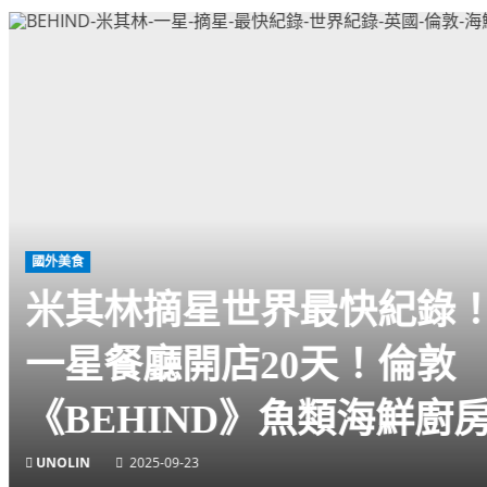
其林摘星世界最快紀錄！光速
星餐廳開店20天！倫敦
EHIND》魚類海鮮廚房
2025-09-23