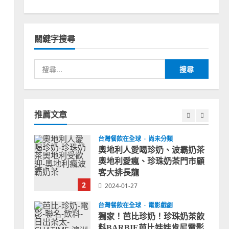
台灣餐飲在全球
國外時事
拜登喝珍奶！美國總統喝珍珠
奶茶！造訪賭城拉斯維加斯波
關鍵字搜尋
霸奶茶店！
1
2024-02-06
搜
台灣餐飲在全球
尚未分類
尋
奧地利人愛喝珍奶、波霸奶茶
關
奧地利愛瘋、珍珠奶茶門市顧
鍵
客大排長龍
字:
推薦文章
2
2024-01-27
台灣餐飲在全球
電影戲劇
獨家！芭比珍奶！珍珠奶茶飲
料BARBIE芭比娃娃肯尼電影
聯名網友官方影片！日出茶太
CHATIME澳洲限定活動
3
2023-08-03
台灣餐飲在全球
波蘭人愛喝珍奶！珍珠奶茶店
在波蘭受歡迎，波霸奶茶門市