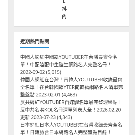
L
抖
內
近期熱門點閱
中國人網紅中國籍YOUTUBER在台灣最齊全名
單！中配陸配中生陸生網路名人完整名冊！
2022-09-02
(5,015)
韓國人網紅在台灣！南韓人YOUTUBER收錄最齊
全名單！在台韓國籍YTER南韓籍網路名人清單完
整盤點
2023-02-01
(4,463)
反共網紅YOUTUBER自媒體名單最完整理盤點！
反中共名嘴KOL名冊清單列表大全！2026.02.20
更新
2023-07-23
(4,343)
台灣餐飲在全球
尚未分類
奧地利人愛喝珍奶、波霸奶茶
日本網紅日本人YOUTUBER在台灣收錄最齊全名
奧地利愛瘋、珍珠奶茶門市顧
單！日籍旅台日本網路名人完整盤點目錄！