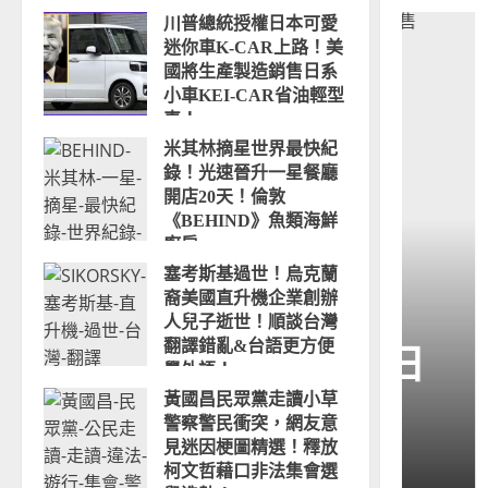
川普總統授權日本可愛
迷你車K-CAR上路！美
國將生產製造銷售日系
小車KEI-CAR省油輕型
車！
2025-12-04
米其林摘星世界最快紀
錄！光速晉升一星餐廳
開店20天！倫敦
《BEHIND》魚類海鮮
廚房
國外美食
2025-09-23
塞考斯基過世！烏克蘭
裔美國直升機企業創辦
本可愛迷你車K-
米
人兒子逝世！順談台灣
翻譯錯亂&台語更方便
國將生產製造銷售日
一
學外語！
2025-09-22
黃國昌民眾黨走讀小草
AR省油輕型車！
《B
警察警民衝突，網友意
見迷因梗圖精選！釋放
UNOLIN
柯文哲藉口非法集會選