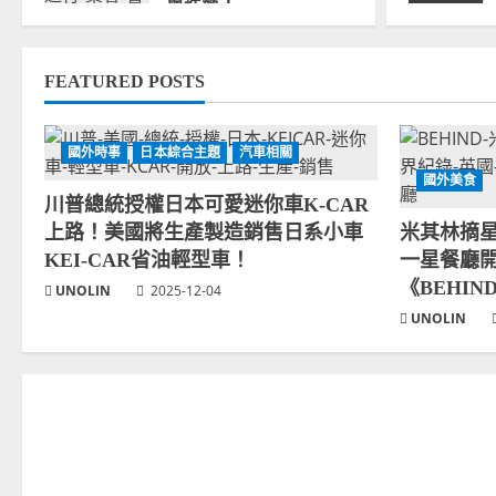
舉造勢！
2025-09-01
FEATURED POSTS
國外時事
日本綜合主題
汽車相關
國外美食
川普總統授權日本可愛迷你車K-CAR
上路！美國將生產製造銷售日系小車
米其林摘
KEI-CAR省油輕型車！
一星餐廳開
《BEHI
UNOLIN
2025-12-04
UNOLIN
尚未分類