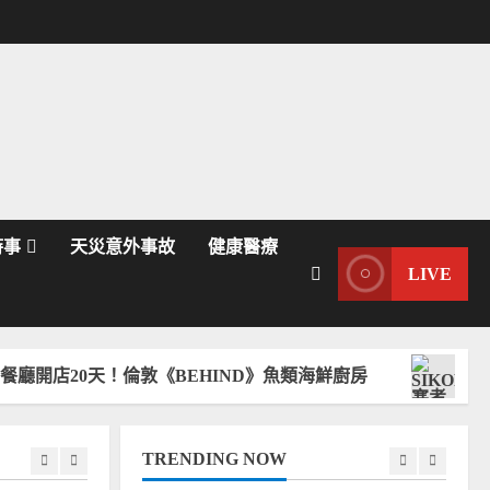
2025-09-22
黃國昌民眾黨走讀小草
警察警民衝突，網友意
見迷因梗圖精選！釋放
柯文哲藉口非法集會選
4
舉造勢！
2025-09-01
日本退役輕型消防車歐
美消防員搶購買收藏！
進口KEI FIRE TRUCK
海外重生第二春！
5
2025-08-08
時事
天災意外事故
健康醫療
川普總統授權日本可愛
LIVE
迷你車K-CAR上路！美
國將生產製造銷售日系
小車KEI-CAR省油輕型
1
車！
天！倫敦《BEHIND》魚類海鮮廚房
塞考斯基過世
2025-12-04
米其林摘星世界最快紀
錄！光速晉升一星餐廳
開店20天！倫敦
TRENDING NOW
《BEHIND》魚類海鮮
2
廚房