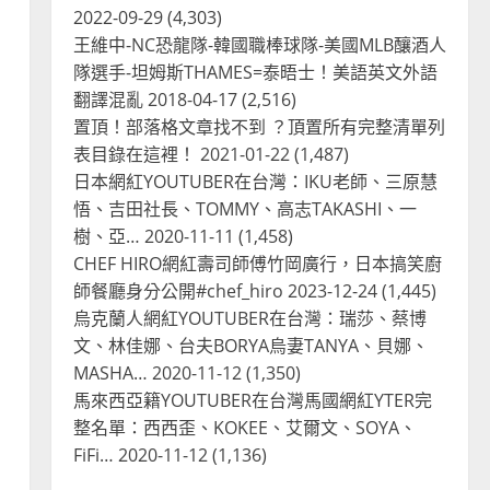
客大排長龍
2022-09-29
(4,303)
2
2024-01-27
王維中-NC恐龍隊-韓國職棒球隊-美國MLB釀酒人
隊選手-坦姆斯THAMES=泰晤士！美語英文外語
台灣餐飲在全球
電影戲劇
翻譯混亂
2018-04-17
(2,516)
獨家！芭比珍奶！珍珠奶茶飲
置頂！部落格文章找不到 ？頂置所有完整清單列
料BARBIE芭比娃娃肯尼電影
聯名網友官方影片！日出茶太
表目錄在這裡！
2021-01-22
(1,487)
CHATIME澳洲限定活動
3
日本網紅YOUTUBER在台灣：IKU老師、三原慧
2023-08-03
悟、吉田社長、TOMMY、高志TAKASHI、一
台灣餐飲在全球
樹、亞…
2020-11-11
(1,458)
波蘭人愛喝珍奶！珍珠奶茶店
CHEF HIRO網紅壽司師傅竹岡廣行，日本搞笑廚
在波蘭受歡迎，波霸奶茶門市
師餐廳身分公開#chef_hiro
2023-12-24
(1,445)
顧客大排長龍，網紅宣傳華沙
珍奶店人潮多
烏克蘭人網紅YOUTUBER在台灣：瑞莎、蔡博
4
文、林佳娜、台夫BORYA烏妻TANYA、貝娜、
2023-07-15
台灣餐飲在全球
MASHA…
2020-11-12
(1,350)
美國人愛鼎泰豐小籠包！美國
馬來西亞籍YOUTUBER在台灣馬國網紅YTER完
人吃鼎泰豐受歡迎台灣米其林
整名單：西西歪、KOKEE、艾爾文、SOYA、
餐廳！加州賭城西雅圖分店排
FiFi…
2020-11-12
(1,136)
隊人潮影片盤點
5
2023-06-13