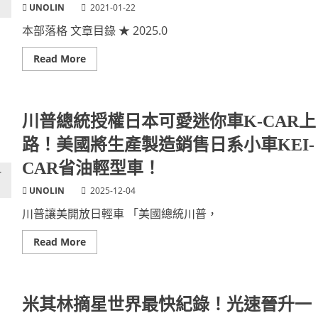
UNOLIN
2021-01-22
本部落格 文章目錄 ★ 2025.0
Read
Read More
more
about
置
頂！
部
落
川普總統授權日本可愛迷你車K-CAR上
格
文
路！美國將生產製造銷售日系小車KEI-
章
找
CAR省油輕型車！
不
到
？
UNOLIN
2025-12-04
頂
置
川普讓美開放日輕車 「美國總統川普，
所
有
完
Read
Read More
整
more
清
about
單
川
列
普
表
總
目
統
米其林摘星世界最快紀錄！光速晉升一
錄
授
在