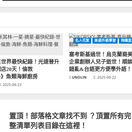
名人花絮
美語外語學習
飛機直
塞考斯基過世！烏克蘭裔
星世界最快紀錄！光速晉升
企業創辦人兒子逝世！順
店20天！倫敦
錯亂&台語更方便學外語！
ND》魚類海鮮廚房
UNOLIN
2025-09-22
2025-09-23
置頂！部落格文章找不到 ？頂置所有完
整清單列表目錄在這裡！