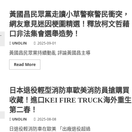
塞
開
考
店
斯
20
基
黃國昌民眾黨走讀小草警察警民衝突，
天！
過
倫
世！
網友意見迷因梗圖精選！釋放柯文哲藉
敦
烏
《BEHIND》
克
魚
口非法集會選舉造勢！
蘭
類
裔
海
美
UNOLIN
2025-09-01
鮮
國
廚
直
黃國昌民眾黨持續動亂 評論黃國昌主導
房
升
機
企
Read
Read More
業
more
創
about
辦
黃
人
國
兒
昌
子
民
日本退役輕型消防車歐美消防員搶購買
逝
眾
世！
黨
收藏！進口KEI FIRE TRUCK海外重生
順
走
談
讀
台
第二春！
小
灣
草
翻
警
UNOLIN
2025-08-08
譯
察
錯
警
日退役輕消防車在歐美 「出廠退役超過
亂
民