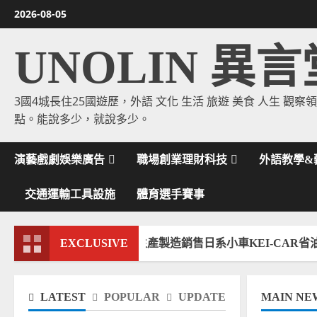
Skip
2026-08-05
to
content
UNOLIN 異言
3國4城長住25國遊歷，外語 文化 生活 旅遊 美食 人生 觀察
點。能說多少，就說多少。
演藝戲劇娛樂廣告
職場創業理財科技
外語教學&
交通運輸工具設施
體育選手賽事
AR上路！美國將生產製造銷售日系小車KEI-CAR省油輕型車！
EXCLUSIVE
LATEST
POPULAR
UPDATE
MAIN NE