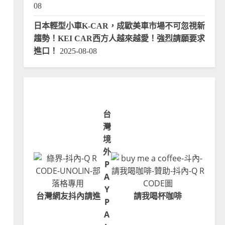
08
日本輕型小車K-CAR，成歐美車市場不可忽視新
趨勢！KEI CAR西方人越來越愛！強烈請願要求
進口！
2025-08-08
台
灣
境
外
P
A
Y
台灣網友抖內請進
請我喝杯咖啡
P
A