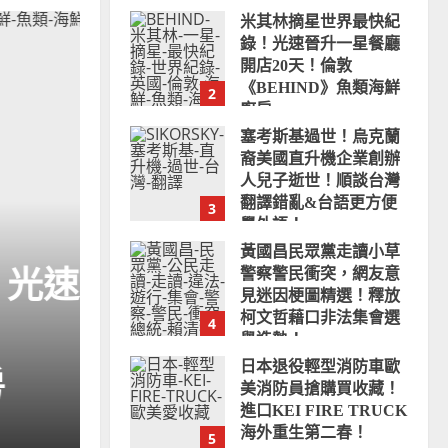
2025-09-23
塞考斯基過世！烏克蘭
裔美國直升機企業創辦
人兒子逝世！順談台灣
翻譯錯亂&台語更方便
3
學外語！
2025-09-22
黃國昌民眾黨走讀小草
警察警民衝突，網友意
見迷因梗圖精選！釋放
柯文哲藉口非法集會選
4
舉造勢！
名人花絮
美語外語學習
飛機直升機
2025-09-01
日本退役輕型消防車歐
美消防員搶購買收藏！
晉升
塞考斯基過世！烏克
進口KEI FIRE TRUCK
海外重生第二春！
5
企業創辦人兒子逝世
2025-08-08
川普總統授權日本可愛
錯亂&台語更方便學
迷你車K-CAR上路！美
國將生產製造銷售日系
UNOLIN
2025-09-22
小車KEI-CAR省油輕型
1