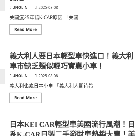
歐
第
美
UNOLIN
2025-08-08
二
車
春！
市
美國瘋25年舊K-CAR原因 「美國
場
不
可
Read
Read More
忽
more
視
about
新
美
趨
國
勢！
人
KEI
為
義大利人要日本輕型車快進口！義大利
CAR
何
西
預
車市缺乏類似輕巧實惠小車！
方
約
人
搶
越
購
UNOLIN
2025-08-08
來
日
越
本
義大利也瘋日本小車 「義大利人期待希
愛！
出
強
廠
烈
25
Read
Read More
請
年
more
願
車
about
要
齡
義
求
輕
大
進
型
利
口！
車
人
日本KEI CAR輕型車美國流行風潮！日
原
要
因？
日
系K-CAR日製二手發財車熱銷大賣！美
法
本